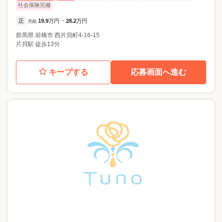
社会保険完備
正
19.9
万円
28.2
万円
月給
~
群馬県
前橋市
西片貝町4-16-15
片貝駅 徒歩13分
キープする
応募画面へ進む