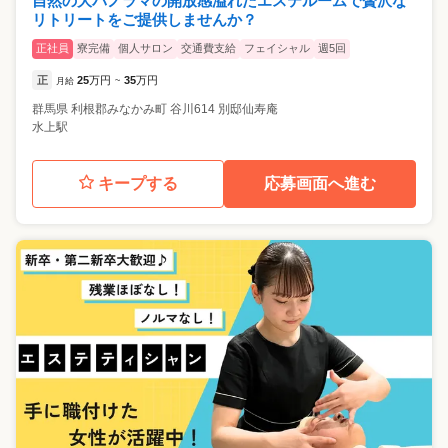
自然の大パノラマの開放感溢れたエステルームで贅沢な
リトリートをご提供しませんか？
正社員
寮完備
個人サロン
交通費支給
フェイシャル
週5回
正
25
万円
35
万円
月給
~
群馬県
利根郡みなかみ町
谷川614 別邸仙寿庵
水上駅
キープする
応募画面へ進む