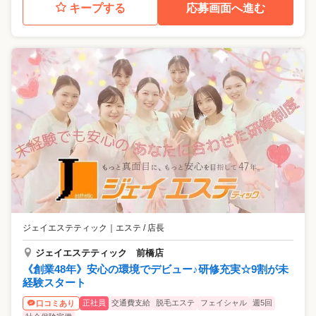
キープする
応募画面へ進む
ジェイエステティック
｜
エステ / 店長
ジェイエステティック 前橋店
《創業48年》安心の環境でデビュー♪研修充実☆9割が未
経験スタート
正社員
交通費支給
脱毛エステ
フェイシャル
週5回
口コミあり