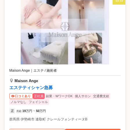
NEW
Maison Ange
｜
エステ / 施術者
Maison Ange
エステティシャン急募
正社員
副業・WワークOK
個人サロン
交通費支給
口コミあり
ノルマなし
フェイシャル
正
19
万円
50
万円
月給
~
群馬県
伊勢崎市
連取町 クレールフォンティーヌB