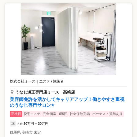
株式会社ミース
｜
エステ / 施術者
うなじ矯正専門店ミース 高崎店
美容師免許を活かしてキャリアアップ！働きやすさ重視
のうなじ専門サロン⭐️
正社員
脱毛エステ
完全個室
週5回
社会保険完備
ボーナス・賞与あり
正
30
万円
30
万円
月給
~
群馬県
高崎市
未定