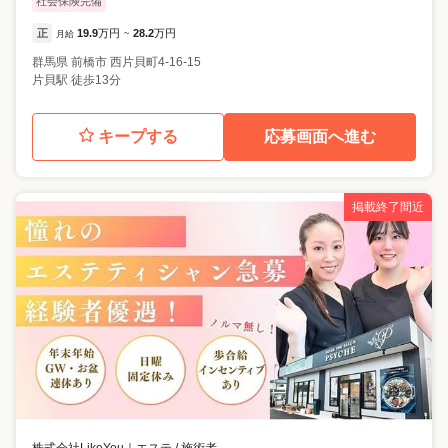
社会保険完備
正
19.9
万円
28.2
万円
月給
~
群馬県
前橋市
西片貝町4-16-15
片貝駅 徒歩13分
キープする
応募画面へ進む
掲載終了間近