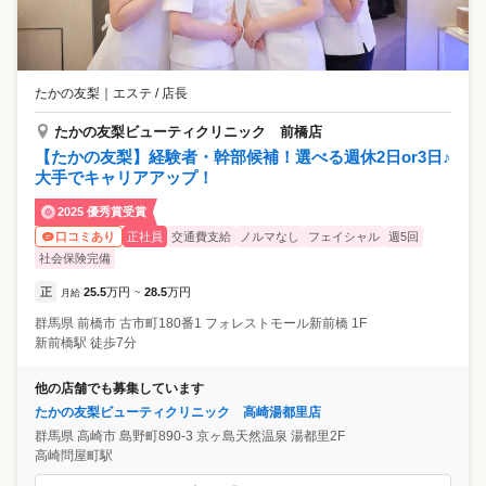
たかの友梨
｜
エステ / 店長
たかの友梨ビューティクリニック 前橋店
【たかの友梨】経験者・幹部候補！選べる週休2日or3日♪
大手でキャリアアップ！
2025 優秀賞受賞
正社員
交通費支給
ノルマなし
フェイシャル
週5回
口コミあり
社会保険完備
正
25.5
万円
28.5
万円
月給
~
群馬県
前橋市
古市町180番1 フォレストモール新前橋 1F
新前橋駅 徒歩7分
他の店舗でも募集しています
たかの友梨ビューティクリニック 高崎湯都里店
群馬県
高崎市
島野町890-3 京ヶ島天然温泉 湯都里2F
高崎問屋町駅