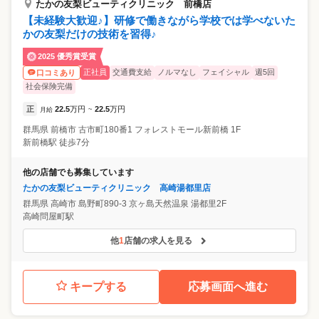
たかの友梨ビューティクリニック 前橋店
【未経験大歓迎♪】研修で働きながら学校では学べないた
かの友梨だけの技術を習得♪
2025 優秀賞受賞
正社員
交通費支給
ノルマなし
フェイシャル
週5回
口コミあり
社会保険完備
正
22.5
万円
22.5
万円
月給
~
群馬県
前橋市
古市町180番1 フォレストモール新前橋 1F
新前橋駅 徒歩7分
他の店舗でも募集しています
たかの友梨ビューティクリニック 高崎湯都里店
群馬県
高崎市
島野町890-3 京ヶ島天然温泉 湯都里2F
高崎問屋町駅
他
1
店舗の求人を見る
キープする
応募画面へ進む