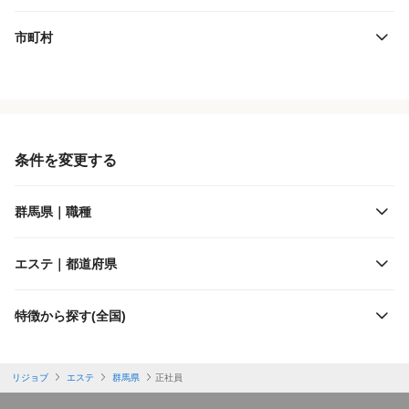
市町村
役職・採用対象
JR東日本
雇用形態
東武鉄道
条件を変更する
施設形態
わたらせ渓谷鐵道
群馬県｜職種
客層
上信電鉄
エステ｜都道府県
出勤日数
上毛電気鉄道
特徴から探す(全国)
休日
リジョブ
エステ
群馬県
正社員
勤務体制