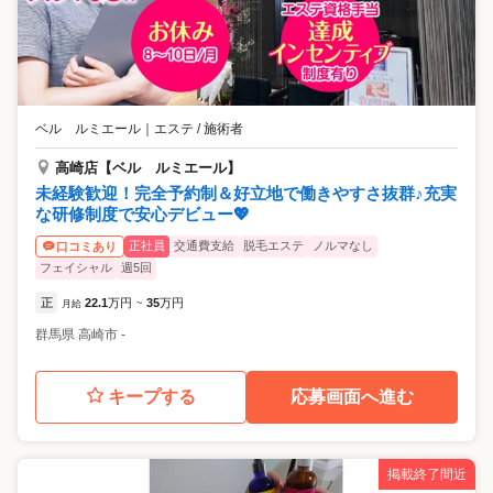
ベル ルミエール
｜
エステ / 施術者
高崎店【ベル ルミエール】
未経験歓迎！完全予約制＆好立地で働きやすさ抜群♪充実
な研修制度で安心デビュー💖
正社員
交通費支給
脱毛エステ
ノルマなし
口コミあり
フェイシャル
週5回
正
22.1
万円
35
万円
月給
~
群馬県
高崎市
-
キープする
応募画面へ進む
掲載終了間近