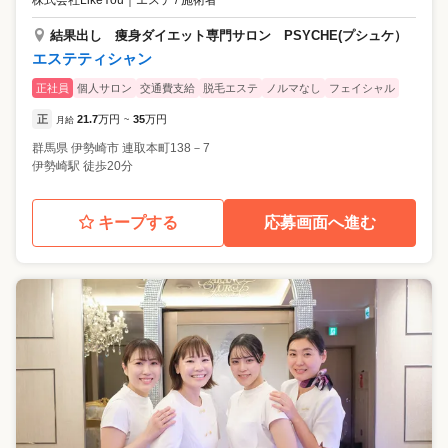
株式会社LikeYou
｜
エステ / 施術者
結果出し 痩身ダイエット専門サロン PSYCHE(プシュケ）
エステティシャン
正社員
個人サロン
交通費支給
脱毛エステ
ノルマなし
フェイシャル
正
21.7
万円
35
万円
月給
~
群馬県
伊勢崎市
連取本町138－7
伊勢崎駅 徒歩20分
キープする
応募画面へ進む