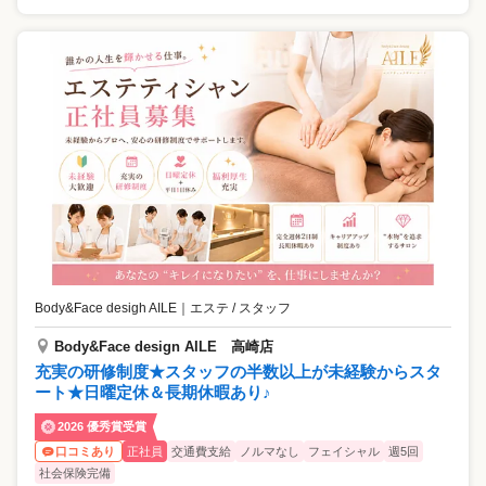
Body&Face desigh AILE
｜
エステ / スタッフ
Body&Face design AILE 高崎店
充実の研修制度★スタッフの半数以上が未経験からスタ
ート★日曜定休＆長期休暇あり♪
2026 優秀賞受賞
正社員
交通費支給
ノルマなし
フェイシャル
週5回
口コミあり
社会保険完備