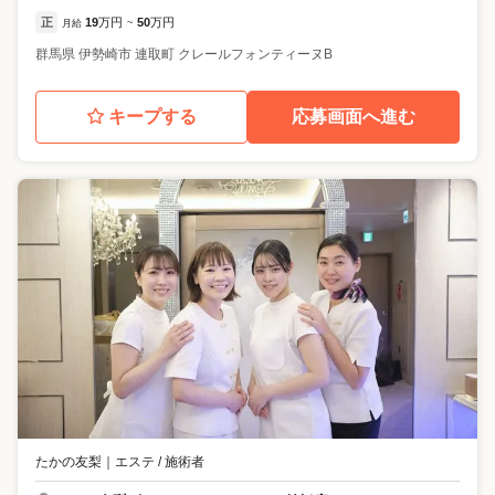
正
19
万円
50
万円
月給
~
群馬県
伊勢崎市
連取町 クレールフォンティーヌB
キープする
応募画面へ進む
たかの友梨
｜
エステ / 施術者