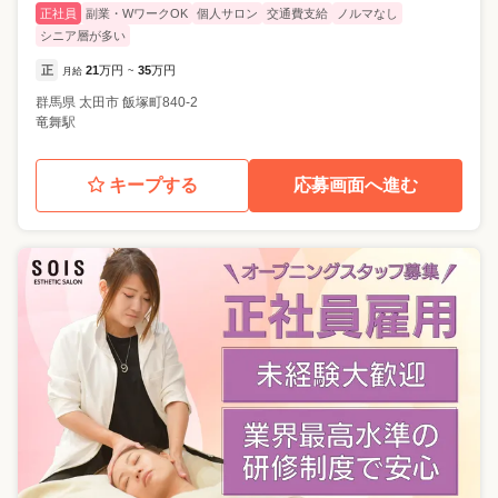
正社員
副業・WワークOK
個人サロン
交通費支給
ノルマなし
シニア層が多い
正
21
万円
35
万円
月給
~
群馬県
太田市
飯塚町840-2
竜舞駅
キープする
応募画面へ進む