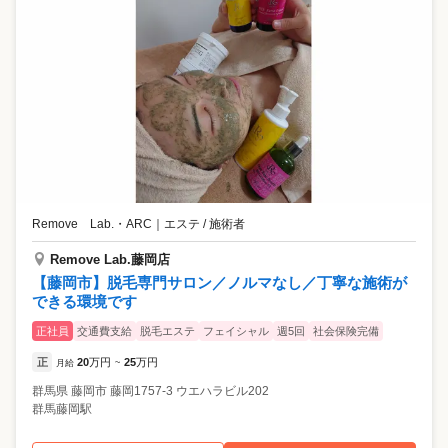
Remove Lab.・ARC
｜
エステ / 施術者
Remove Lab.藤岡店
【藤岡市】脱毛専門サロン／ノルマなし／丁寧な施術が
できる環境です
正社員
交通費支給
脱毛エステ
フェイシャル
週5回
社会保険完備
正
20
万円
25
万円
月給
~
群馬県
藤岡市
藤岡1757-3 ウエハラビル202
群馬藤岡駅