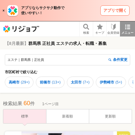
アプリならサクサク動作で
アプリで開く
使いやすい！
リジョブ
検索
キープ
会員登録
メニュー
【8月最新】
群馬県 正社員 エステの求人・転職・募集
条件変更
エステ｜群馬県｜正社員
市区町村
で絞り込む
高崎市
(
29+
)
前橋市
(
13+
)
太田市
(
7+
)
伊勢崎市
(
5+
)
60
検索結果
件
1ページ目
標準
新着順
更新順