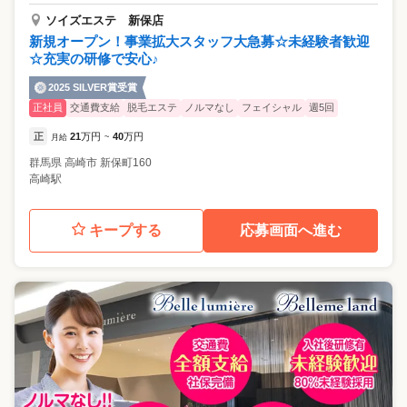
ソイズエステ 新保店
新規オープン！事業拡大スタッフ大急募☆未経験者歓迎
☆充実の研修で安心♪
2025 SILVER賞受賞
正社員
交通費支給
脱毛エステ
ノルマなし
フェイシャル
週5回
正
21
万円
40
万円
月給
~
群馬県
高崎市
新保町160
高崎駅
キープする
応募画面へ進む