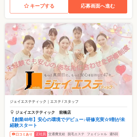
キープする
応募画面へ進む
ジェイエステティック
｜
エステ / スタッフ
ジェイエステティック 前橋店
【創業48年】安心の環境でデビュー♪研修充実☆9割が未
経験スタート
正社員
交通費支給
脱毛エステ
フェイシャル
週5回
口コミあり