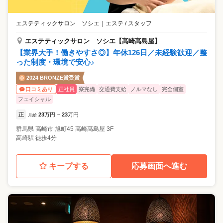
エステティックサロン ソシエ
｜
エステ / スタッフ
エステティックサロン ソシエ【高崎高島屋】
【業界大手！働きやすさ◎】年休126日／未経験歓迎／整
った制度・環境で安心♪
2024 BRONZE賞受賞
正社員
寮完備
交通費支給
ノルマなし
完全個室
口コミあり
フェイシャル
正
23
万円
23
万円
月給
~
群馬県
高崎市
旭町45 高崎髙島屋 3F
高崎駅 徒歩4分
キープする
応募画面へ進む