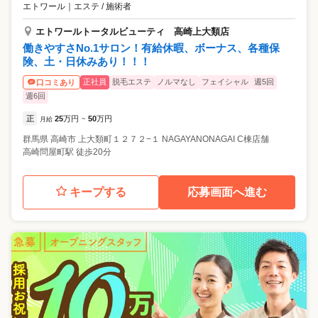
エトワール
｜
エステ / 施術者
エトワールトータルビューティ 高崎上大類店
働きやすさNo.1サロン！有給休暇、ボーナス、各種保
険、土・日休みあり！！！
正社員
脱毛エステ
ノルマなし
フェイシャル
週5回
口コミあり
週6回
正
25
万円
50
万円
月給
~
群馬県
高崎市
上大類町１２７２−１ NAGAYANONAGAI C棟店舗
高崎問屋町駅 徒歩20分
キープする
応募画面へ進む