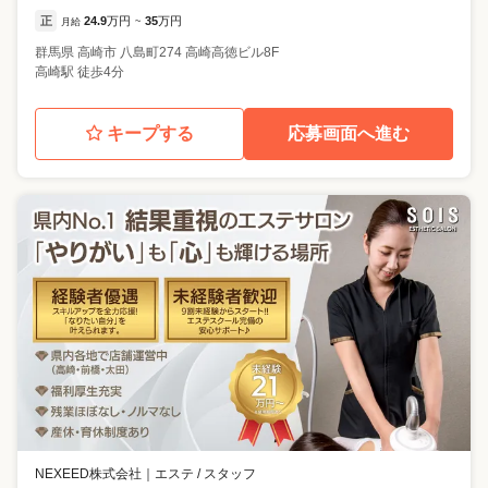
正
24.9
万円
35
万円
月給
~
群馬県
高崎市
八島町274 高崎高徳ビル8F
高崎駅 徒歩4分
キープする
応募画面へ進む
NEXEED株式会社
｜
エステ / スタッフ