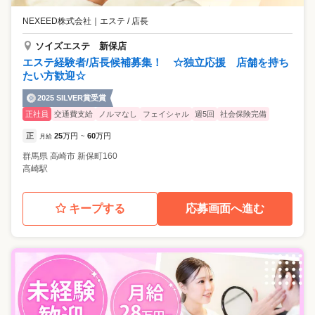
NEXEED株式会社
｜
エステ / 店長
ソイズエステ 新保店
エステ経験者/店長候補募集！ ☆独立応援 店舗を持ち
たい方歓迎☆
2025 SILVER賞受賞
正社員
交通費支給
ノルマなし
フェイシャル
週5回
社会保険完備
正
25
万円
60
万円
月給
~
群馬県
高崎市
新保町160
高崎駅
キープする
応募画面へ進む