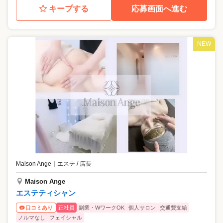
キープする
応募画面へ進む
NEW
Maison Ange
｜
エステ / 店長
Maison Ange
エステティシャン
正社員
副業・WワークOK
個人サロン
交通費支給
口コミあり
ノルマなし
フェイシャル