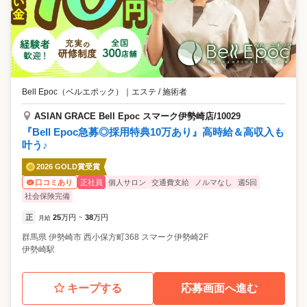
Bell Epoc（ベルエポック）
｜
エステ / 施術者
ASIAN GRACE Bell Epoc スマーク伊勢崎店/10029
『Bell Epoc急募◎採用特典10万あり』高時給＆高収入も
叶う♪
2026 GOLD賞受賞
正社員
個人サロン
交通費支給
ノルマなし
週5回
口コミあり
社会保険完備
正
25
万円
38
万円
月給
~
群馬県
伊勢崎市
西小保方町368 スマーク伊勢崎2F
伊勢崎駅
キープする
応募画面へ進む