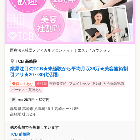
医療法人社団メディカルフロンティア
｜
エステ / カウンセラー
TCB 高崎院
業界注目のTCB★未経験から平均月収36万★美容施術割
引アリ★20～30代活躍♪
正社員
交通費支給
フェイシャル
週5回
社会保険完備
口コミあり
ボーナス・賞与あり
正
28
万円
50
万円
月給
~
群馬県
高崎市
八島町46-1 高崎オーパ 8F
高崎駅 徒歩2分
他の店舗でも募集しています
TCB 前橋院