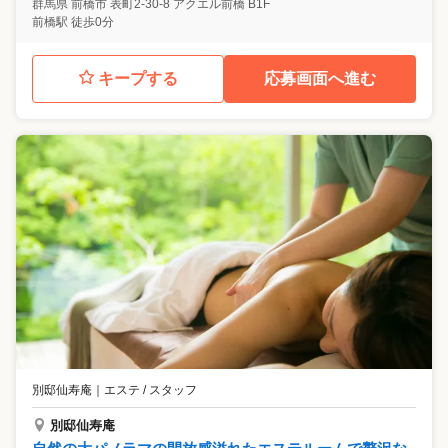
群馬県
前橋市
表町2-30-8 アクエル前橋 B1F
前橋駅 徒歩0分
キープする
応募画面へ進む
別邸仙寿庵
｜
エステ / スタッフ
別邸仙寿庵