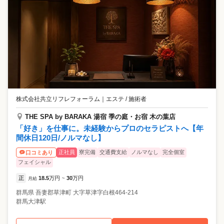
株式会社共立リフレフォーラム
｜
エステ / 施術者
THE SPA by BARAKA 湯宿 季の庭・お宿 木の葉店
「好き」を仕事に。未経験からプロのセラピストへ【年
間休日120日/ノルマなし】
正社員
寮完備
交通費支給
ノルマなし
完全個室
口コミあり
フェイシャル
正
18.5
万円
30
万円
月給
~
群馬県
吾妻郡草津町
大字草津字白根464-214
群馬大津駅