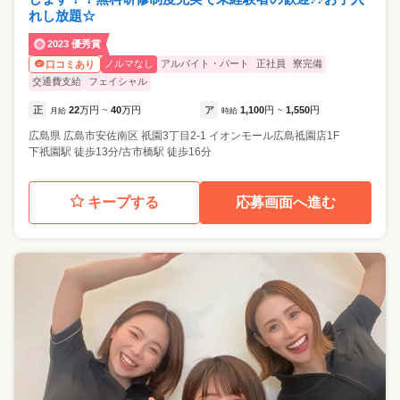
れし放題☆
2023 優秀賞
ノルマなし
アルバイト・パート
正社員
寮完備
口コミあり
交通費支給
フェイシャル
正
22
万円
40
万円
ア
1,100
円
1,550
円
月給
~
時給
~
広島県
広島市安佐南区
祇園3丁目2-1 イオンモール広島祗園店1F
下祇園駅 徒歩13分/古市橋駅 徒歩16分
キープする
応募画面へ進む