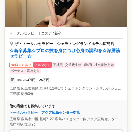
トータルセラピー
｜
エステ / 新卒
ザ・トータルセラピー シェラトングランドホテル広島店
☆新卒募集☆プロの技を身につけ心身の調和を☆深層筋
セラピー☆
ノルマなし
正社員
交通費支給
週5回
社会保険完備
口コミあり
ボーナス・賞与あり
正
22.3
万円
25
万円
月給
~
広島県
広島市東区
若草町12番1号 シェラトングラントホテル8Fシェラトンシャインスパ内
広島駅 徒歩3分
他の店舗でも募集しています
トータルセラピー アクア広島センター街店
広島県
広島市中区
基町6-27 広島バスセンター内アクア広島センター街4F
県庁前駅 徒歩2分