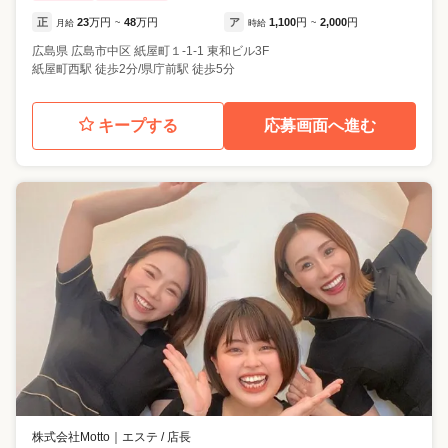
正
23
万円
48
万円
ア
1,100
円
2,000
円
月給
~
時給
~
広島県
広島市中区
紙屋町１-1-1 東和ビル3F
紙屋町西駅 徒歩2分/県庁前駅 徒歩5分
キープする
応募画面へ進む
株式会社Motto
｜
エステ / 店長