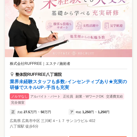
株式会社RUFFREE
｜
エステ / 施術者
整体院RUFFREE八丁堀院
業界未経験スタッフも多数♪インセンティブあり★充実の
研修でスキルUP♪手当も充実
ノルマなし
アルバイト・パート
正社員
副業・WワークOK
交通費支給
完全個室
正
27.5
万円
50
万円
ア
1,250
円
1,250
円
月給
~
時給
~
広島県
広島市中区
三川町４−１７ サンコウビル 402
八丁堀駅 徒歩6分