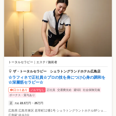
トータルセラピー
｜
エステ / 施術者
ザ・トータルセラピー シェラトングランドホテル広島店
☆ラフィネで正社員☆プロの技を身につけ心身の調和を
☆深層筋セラピー☆
ノルマなし
正社員
交通費支給
週5回
社会保険完備
口コミあり
ボーナス・賞与あり
正
22.3
万円
25
万円
月給
~
広島県
広島市東区
若草町12番1号 シェラトングラントホテル8Fシェラトンシャインスパ内
広島駅 徒歩3分