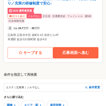
り／充実の研修制度で安心♪
2026 優秀賞受賞
ノルマなし
正社員
交通費支給
フェイシャル
週5回
口コミあり
社会保険完備
正
24.7
万円
30
万円
月給
~
広島県
広島市中区
袋町6-42 深井ビル4F
本通駅 徒歩3分/袋町駅 徒歩4分
キープする
応募画面へ進む
条件を指定して再検索
条件変更
エステ｜広島県｜ノルマなし
さらに絞り込む
職種 ＋
エリア・駅 ＋
雇用形態 ＋