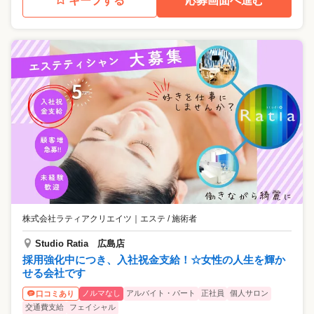
キープする
応募画面へ進む
株式会社ラティアクリエイツ
｜
エステ / 施術者
Studio Ratia 広島店
採用強化中につき、入社祝金支給！☆女性の人生を輝か
せる会社です
ノルマなし
アルバイト・パート
正社員
個人サロン
口コミあり
交通費支給
フェイシャル