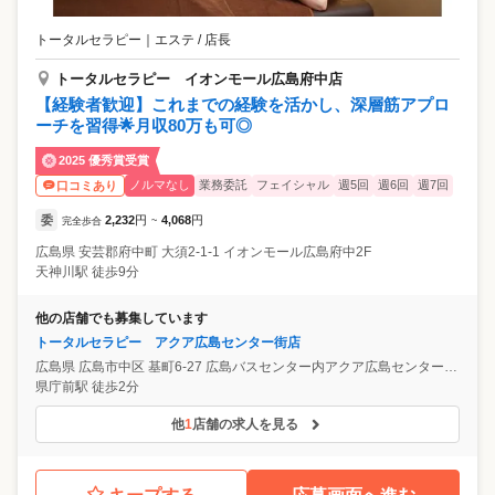
トータルセラピー
｜
エステ / 店長
トータルセラピー イオンモール広島府中店
【経験者歓迎】これまでの経験を活かし、深層筋アプロ
ーチを習得🌟月収80万も可◎
2025 優秀賞受賞
ノルマなし
業務委託
フェイシャル
週5回
週6回
週7回
口コミあり
委
2,232
円
4,068
円
完全歩合
~
広島県
安芸郡府中町
大須2-1-1 イオンモール広島府中2F
天神川駅 徒歩9分
他の店舗でも募集しています
トータルセラピー アクア広島センター街店
広島県
広島市中区
基町6-27 広島バスセンター内アクア広島センター街4F
県庁前駅 徒歩2分
他
1
店舗の求人を見る