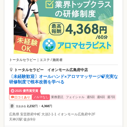
トータルセラピー
｜
エステ / 施術者
トータルセラピー イオンモール広島府中店
〔未経験歓迎〕オールハンド×アロママッサージ🍃充実な
研修制度で根本改善を学べる
2025 優秀賞受賞
ノルマなし
業務委託
フェイシャル
週5回
週6回
週7回
口コミあり
委
2,232
円
4,368
円
完全歩合
~
広島県
安芸郡府中町
大須2-1-1 イオンモール広島府中2F
天神川駅 徒歩9分