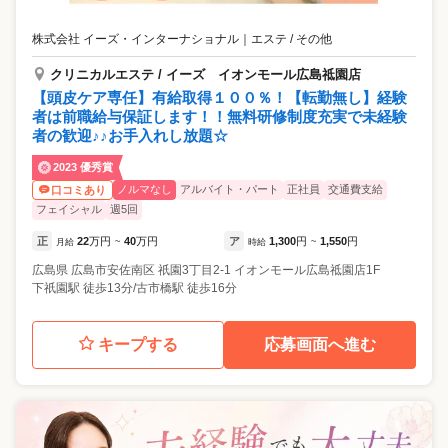
株式会社 イーズ・インターナショナル
｜
エステ / その他
クリニカルエステ / イーズ イオンモール広島祗園店
【頭皮ケア専任】有給取得１００％！【転勤無し】経験
者は前職給与保証します！！無料研修制度充実で未経験
者の歓迎♪♪お手入れし放題☆
2023 優秀賞
ノルマなし
アルバイト・パート
正社員
交通費支給
口コミあり
フェイシャル
週5回
正
22
万円
40
万円
ア
1,300
円
1,550
円
月給
~
時給
~
広島県
広島市安佐南区
祇園3丁目2-1 イオンモール広島祗園店1F
下祇園駅 徒歩13分/古市橋駅 徒歩16分
キープする
応募画面へ進む