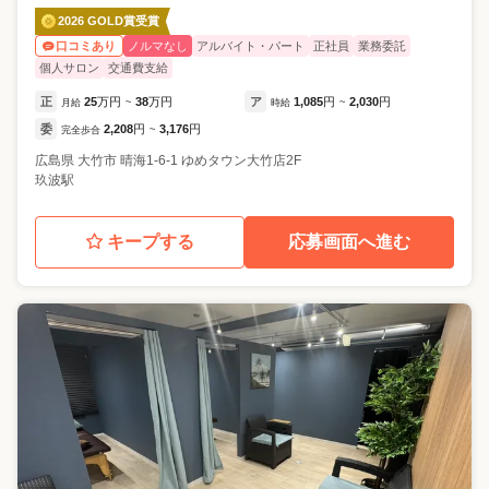
2026 GOLD賞受賞
ノルマなし
アルバイト・パート
正社員
業務委託
口コミあり
個人サロン
交通費支給
正
25
万円
38
万円
ア
1,085
円
2,030
円
月給
~
時給
~
委
2,208
円
3,176
円
完全歩合
~
広島県
大竹市
晴海1-6-1 ゆめタウン大竹店2F
玖波駅
キープする
応募画面へ進む