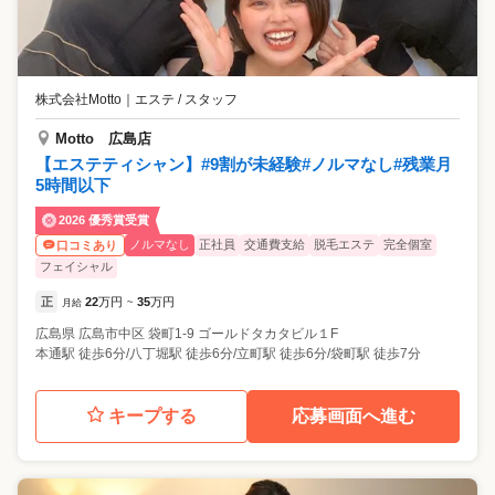
株式会社Motto
｜
エステ / スタッフ
Motto 広島店
【エステティシャン】#9割が未経験#ノルマなし#残業月
5時間以下
2026 優秀賞受賞
ノルマなし
正社員
交通費支給
脱毛エステ
完全個室
口コミあり
フェイシャル
正
22
万円
35
万円
月給
~
広島県
広島市中区
袋町1-9 ゴールドタカタビル１F
本通駅 徒歩6分/八丁堀駅 徒歩6分/立町駅 徒歩6分/袋町駅 徒歩7分
キープする
応募画面へ進む