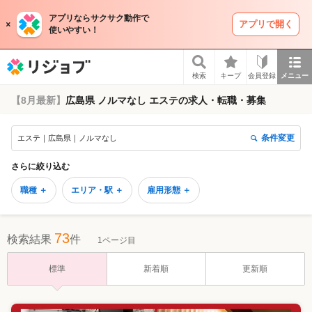
アプリならサクサク動作で
アプリで開く
使いやすい！
リジョブ
検索
キープ
会員登録
メニュー
【8月最新】
広島県 ノルマなし エステの求人・転職・募集
条件変更
エステ｜広島県｜ノルマなし
さらに絞り込む
職種 ＋
エリア・駅 ＋
雇用形態 ＋
73
検索結果
件
1ページ目
標準
新着順
更新順