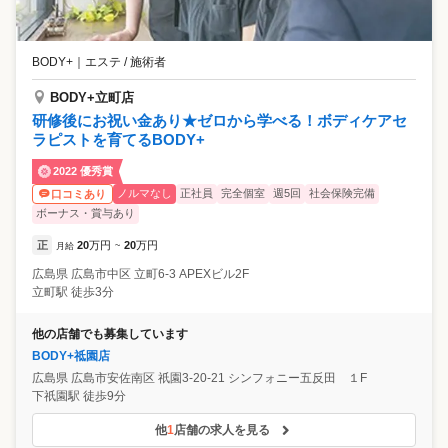
BODY+
｜
エステ / 施術者
BODY+立町店
研修後にお祝い金あり★ゼロから学べる！ボディケアセ
ラピストを育てるBODY+
2022 優秀賞
ノルマなし
正社員
完全個室
週5回
社会保険完備
口コミあり
ボーナス・賞与あり
正
20
万円
20
万円
月給
~
広島県
広島市中区
立町6-3 APEXビル2F
立町駅 徒歩3分
他の店舗でも募集しています
BODY+祗園店
広島県
広島市安佐南区
祇園3-20-21 シンフォニー五反田 １F
下祇園駅 徒歩9分
他
1
店舗の求人を見る