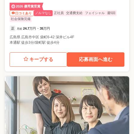
2026 優秀賞受賞
ノルマなし
正社員
交通費支給
フェイシャル
週5回
口コミあり
社会保険完備
正
24.7
万円
35
万円
月給
~
広島県
広島市中区
袋町6-42 深井ビル4F
本通駅 徒歩3分/袋町駅 徒歩4分
キープする
応募画面へ進む