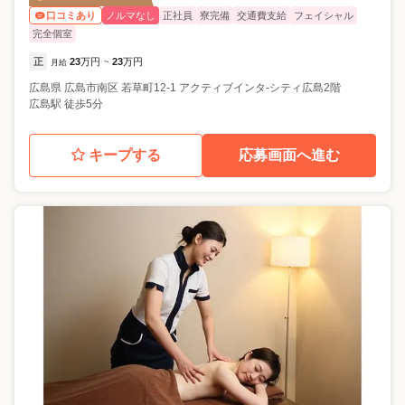
ノルマなし
正社員
寮完備
交通費支給
フェイシャル
口コミあり
完全個室
正
23
万円
23
万円
月給
~
広島県
広島市南区
若草町12-1 アクティブインタ-シティ広島2階
広島駅 徒歩5分
キープする
応募画面へ進む