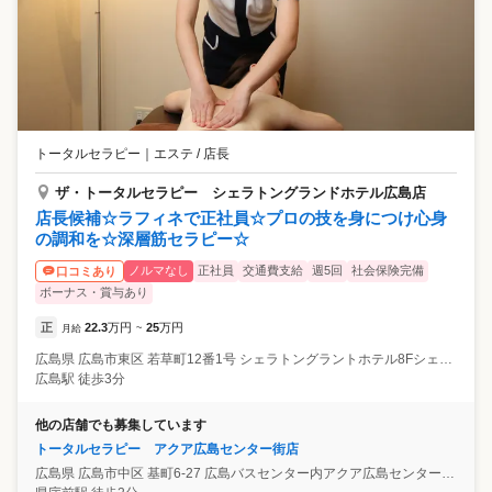
トータルセラピー
｜
エステ / 店長
ザ・トータルセラピー シェラトングランドホテル広島店
店長候補☆ラフィネで正社員☆プロの技を身につけ心身
の調和を☆深層筋セラピー☆
ノルマなし
正社員
交通費支給
週5回
社会保険完備
口コミあり
ボーナス・賞与あり
正
22.3
万円
25
万円
月給
~
広島県
広島市東区
若草町12番1号 シェラトングラントホテル8Fシェラトンシャインスパ内
広島駅 徒歩3分
他の店舗でも募集しています
トータルセラピー アクア広島センター街店
広島県
広島市中区
基町6-27 広島バスセンター内アクア広島センター街4F