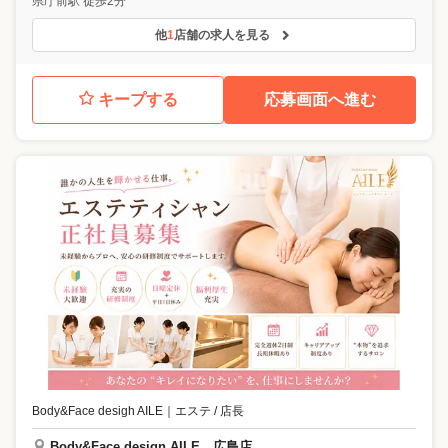
県庁前駅 徒歩2分
他
1
店舗の求人を見る
キープする
応募画面へ進む
Body&Face desigh AILE
｜
エステ / 店長
Body&Face design AILE 広島店