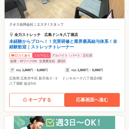
クオス合同会社
｜
エステ / スタッフ
全力ストレッチ 広島ドンキ八丁堀店
未経験からプロへ！！充実研修と業界最高給与体系！未
経験歓迎｜ストレッチトレーナー
ノルマなし
アルバイト・パート
正社員
口コミあり
副業・WワークOK
交通費支給
週5回
ア
1,600
円
5,000
円
正
1,600
円
5,000
円
時給
~
時給
~
広島県
広島市中区
新天地５−３ ドンキホーテ八丁堀店4階
八丁堀駅 徒歩5分
キープする
応募画面へ進む