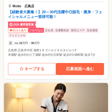
Motto 広島店
【経験者大募集！】20～30代活躍中◎脱毛・痩身・フェ
イシャルメニュー習得可能！
2026 優秀賞受賞
ノルマなし
正社員
交通費支給
脱毛エステ
完全個室
口コミあり
フェイシャル
正
22
万円
35
万円
月給
~
広島県
広島市中区
袋町1-9 ゴールドタカタビル１F
本通駅 徒歩6分/八丁堀駅 徒歩6分/立町駅 徒歩6分/袋町駅 徒歩7分
キープする
応募画面へ進む