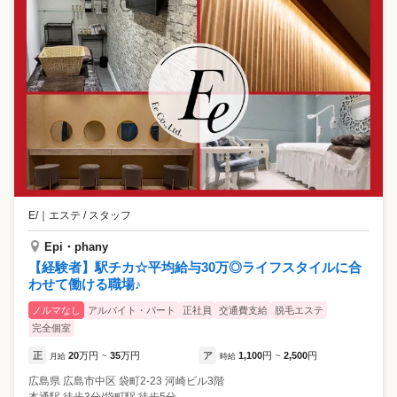
E/
｜
エステ / スタッフ
Epi・phany
【経験者】駅チカ☆平均給与30万◎ライフスタイルに合
わせて働ける職場♪
ノルマなし
アルバイト・パート
正社員
交通費支給
脱毛エステ
完全個室
正
20
万円
35
万円
ア
1,100
円
2,500
円
月給
~
時給
~
広島県
広島市中区
袋町2-23 河崎ビル3階