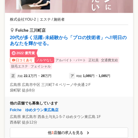
株式会社YOU-2
｜
エステ / 施術者
Folche 三川町店
20代が多く活躍♪未経験から「プロの技術者」へ!!明日の
あなたを輝かせる。
2022 優秀賞
ノルマなし
アルバイト・パート
正社員
交通費支給
口コミあり
脱毛エステ
フェイシャル
正
22.1
万円
28
万円
ア
1,085
円
1,085
円
月給
~
時給
~
広島県
広島市中区
三川町7-4 ベリーノ中央通２F
袋町駅 徒歩8分
他の店舗でも募集しています
Folche ゆめタウン東広島店
広島県
東広島市
西条土与丸1-5-7 ゆめタウン東広島 1F
西条駅 徒歩12分
他
3
店舗の求人を見る