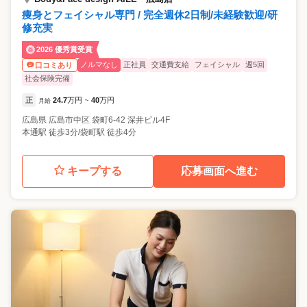
痩身とフェイシャル専門 / 完全週休2日制/未経験歓迎/研
修充実
2026 優秀賞受賞
ノルマなし
正社員
交通費支給
フェイシャル
週5回
口コミあり
社会保険完備
正
24.7
万円
40
万円
月給
~
広島県
広島市中区
袋町6-42 深井ビル4F
本通駅 徒歩3分/袋町駅 徒歩4分
キープする
応募画面へ進む