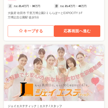
正
21.4
万円
30
万円
委
21.4
万円
40
万円
月給
~
月給
~
大阪府
吹田市
千里万博公園2-1 ららぽーとEXPOCITY３F
万博記念公園駅 徒歩5分
キープする
応募画面へ進む
ジェイエステティック
｜
エステ / スタッフ