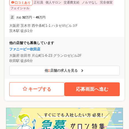
正社員
個人サロン
交通費支給
ノルマなし
完全個室
口コミあり
フェイシャル
正
32
万円
45
万円
月給
~
大阪府
茨木市
西中条町1-1 ハタセViビル３F
茨木駅 徒歩1分
他の店舗でも募集しています
ファニービー吹田店
大阪府
吹田市
片山町1-6-23 グランロゼビル2F
吹田駅 徒歩6分
他
1
店舗の求人を見る
キープする
応募画面へ進む