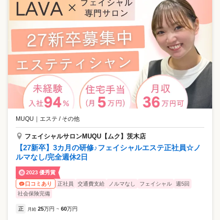
MUQU
｜
エステ / その他
フェイシャルサロンMUQU【ムク】茨木店
【27新卒】3カ月の研修♪フェイシャルエステ正社員☆ノ
ルマなし/完全週休2日
2023 優秀賞
正社員
交通費支給
ノルマなし
フェイシャル
週5回
口コミあり
社会保険完備
正
25
万円
60
万円
月給
~