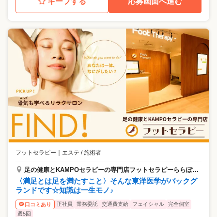
キープする
応募画面へ進む
フットセラピー
｜
エステ / 施術者
足の健康とKAMPOセラピーの専門店フットセラピーららぽーと ＥＸＰＯＣＩＴＹ店
〈満足とは足を満たすこと〉そんな東洋医学がバックグ
ランドです☆知識は一生モノ♪
正社員
業務委託
交通費支給
フェイシャル
完全個室
口コミあり
週5回