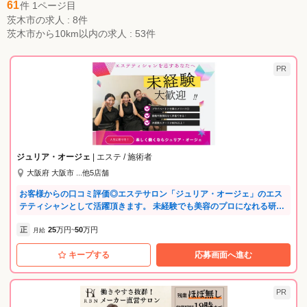
61
件 1ページ目
茨木市の求人 : 8件
茨木市から10km以内の求人 : 53件
PR
ジュリア・オージェ
| エステ / 施術者
大阪府 大阪市 ...他5店舗
お客様からの口コミ評価◎エステサロン「ジュリア・オージェ」のエス
テティシャンとして活躍頂きます。 未経験でも美容のプロになれる研修
プログラムがあるので安心して始められます。 幅広い世代のエステティ
正
25
万円
50
万円
シャンが活躍しているのが特徴です。 〈仕事の魅力〉 ・一から美容スキ
月給
~
ルが身に付く充実の研修が入社後3～6カ月あり安心の業務スタ－ト♪身に
キープする
応募画面へ進む
着けた知識で自分もきれいになれる♪ ・接客マナ－研修でプロの接客が
身に付く！ ・研修は実践型・マンツーマンに近い指導で学べる環境！ ・
完全週休2日/残業少な目/ノルマ無し/産休育休の取得実績あり/毎月インセ
ンティブ有 ・頑張りはきちんと給与に反映されるので、やりがいもあり
PR
ます♪ ・未経験でもカウンセラー・店長にもチャレンジできる環境があ