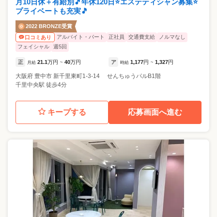
月10日休＋有給別🎵年休120日⭐エステティシャン募集⭐
プライベートも充実🎵
2022 BRONZE受賞
アルバイト・パート
正社員
交通費支給
ノルマなし
口コミあり
フェイシャル
週5回
正
21.1
万円
40
万円
ア
1,177
円
1,327
円
月給
~
時給
~
大阪府
豊中市
新千里東町1-3-14 せんちゅうパルB1階
千里中央駅 徒歩4分
キープする
応募画面へ進む