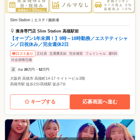
Slim Station
｜
エステ / 施術者
痩身専門店 Slim Station 高槻駅前
【オープン1年未満！】9時～18時勤務／エステティシャ
ン／日祝休み／完全週休2日
正社員
交通費支給
完全個室
フェイシャル
週5回
口コミあり
社会保険完備
正
26
万円
52
万円
月給
~
大阪府
高槻市
高槻町14-17 ケイトービル3階
高槻市駅 徒歩2分/高槻駅 徒歩7分
キープする
応募画面へ進む