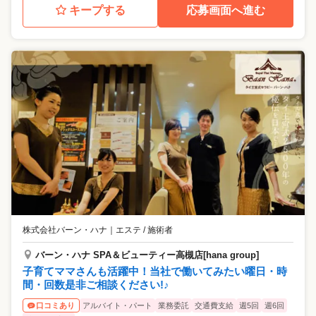
キープする
応募画面へ進む
株式会社バーン・ハナ
｜
エステ / 施術者
バーン・ハナ SPA＆ビューティー高槻店[hana group]
子育てママさんも活躍中！当社で働いてみたい曜日・時
間・回数是非ご相談ください!♪
アルバイト・パート
業務委託
交通費支給
週5回
週6回
口コミあり