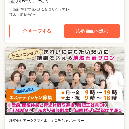
正
22.3
万円
25
万円
月給
~
大阪府
茨木市
永代町1-5 ロサヴィア1F
茨木市駅 徒歩1分
キープする
応募画面へ進む
株式会社アークスマイル
｜
エステ / カウンセラー