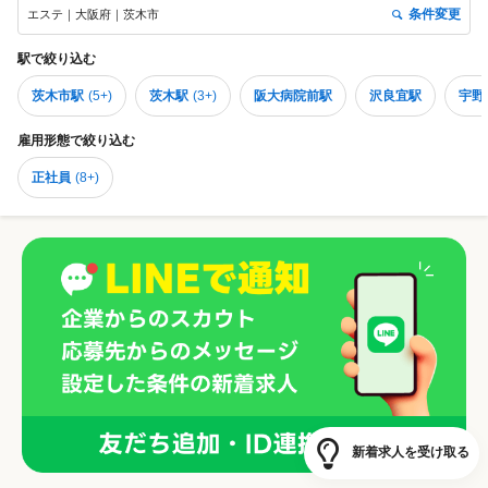
条件変更
エステ｜大阪府｜茨木市
駅
で絞り込む
茨木市駅
(
5+
)
茨木駅
(
3+
)
阪大病院前駅
沢良宜駅
宇野
雇用形態
で絞り込む
正社員
(
8+
)
新着求人を受け取る