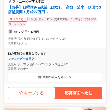
ファニービー茨木本店
【急募】日曜休み&残業ほぼなし 高槻・茨木・吹田で3
店舗展開！月給27万円～
正社員
個人サロン
交通費支給
ノルマなし
完全個室
口コミあり
フェイシャル
正
27
万円
40
万円
月給
~
大阪府
茨木市
西中条町1-1 ハタセViビル３F
茨木駅 徒歩1分
他の店舗でも募集しています
ファニービー吹田店
大阪府
吹田市
片山町1-6-23 グランロゼビル2F
吹田駅 徒歩6分
他
1
店舗の求人を見る
キープする
応募画面へ進む