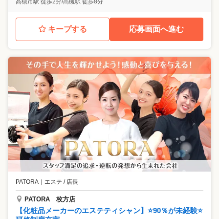
高槻市駅 徒歩2分/高槻駅 徒歩8分
キープする
応募画面へ進む
PATORA
｜
エステ / 店長
PATORA 枚方店
【化粧品メーカーのエステティシャン】⭐️90％が未経験⭐️