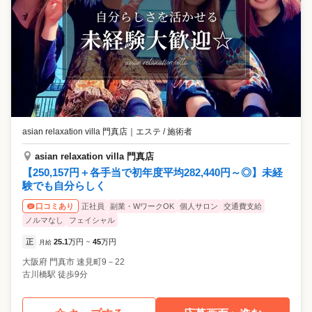
asian relaxation villa 門真店
｜
エステ / 施術者
asian relaxation villa 門真店
【250,157円＋各手当で初年度平均282,440円～◎】未経
験でも自分らしく
正社員
副業・WワークOK
個人サロン
交通費支給
口コミあり
ノルマなし
フェイシャル
正
25.1
万円
45
万円
月給
~
大阪府
門真市
速見町9－22
古川橋駅 徒歩9分