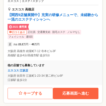
エスコス
｜
エステ / スタッフ
エスコス 高槻店
【関西9店舗展開中】充実の研修メニューで、未経験から
一流のエステティシャンへ
2021 優秀賞
正社員
交通費支給
脱毛エステ
ノルマなし
口コミあり
フェイシャル
週5回
正
22.2
万円
45
万円
月給
~
大阪府
高槻市
紺屋町7-12 寺本ビル3F
高槻駅 徒歩4分/高槻市駅 徒歩5分
他の店舗でも募集しています
エスコス 江坂店
大阪府
吹田市
江坂町1-23-34 第二梓ビル6F
江坂駅 徒歩1分
キープする
応募画面へ進む