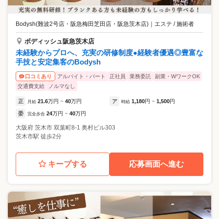
Bodysh(難波2号店・阪急梅田芝田店・阪急茨木店)
｜
エステ / 施術者
ボディッシュ阪急茨木店
未経験からプロへ、充実の研修制度●経験者優遇◎豊富な
手技と安定集客のBodysh
アルバイト・パート
正社員
業務委託
副業・WワークOK
口コミあり
交通費支給
ノルマなし
正
21.6
万円
40
万円
ア
1,180
円
1,500
円
月給
~
時給
~
委
24
万円
40
万円
完全歩合
~
大阪府
茨木市
双葉町8-1 奥村ビル303
茨木市駅 徒歩2分
キープする
応募画面へ進む