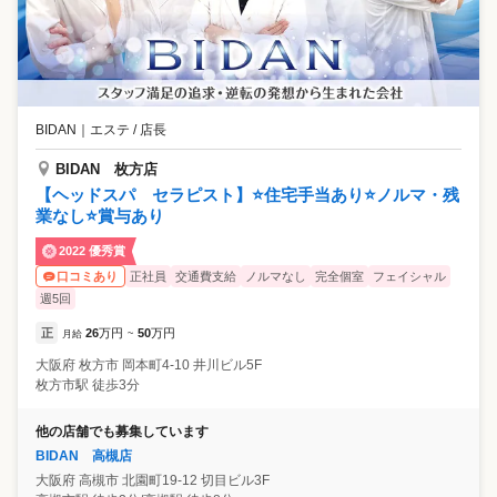
BIDAN
｜
エステ / 店長
BIDAN 枚方店
【ヘッドスパ セラピスト】⭐住宅手当あり⭐ノルマ・残
業なし⭐賞与あり
2022 優秀賞
正社員
交通費支給
ノルマなし
完全個室
フェイシャル
口コミあり
週5回
正
26
万円
50
万円
月給
~
大阪府
枚方市
岡本町4-10 井川ビル5F
枚方市駅 徒歩3分
他の店舗でも募集しています
BIDAN 高槻店
大阪府
高槻市
北園町19-12 切目ビル3F