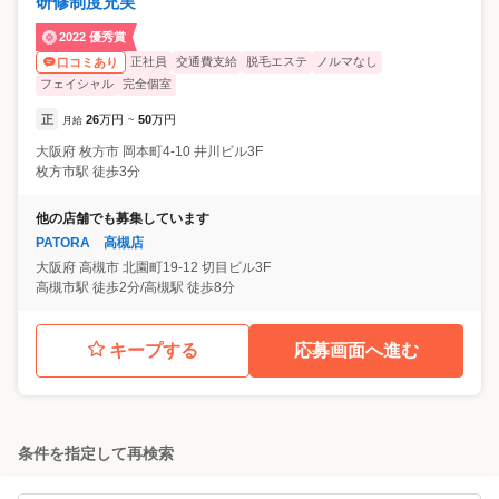
研修制度充実
2022 優秀賞
正社員
交通費支給
脱毛エステ
ノルマなし
口コミあり
フェイシャル
完全個室
正
26
万円
50
万円
月給
~
大阪府
枚方市
岡本町4-10 井川ビル3F
枚方市駅 徒歩3分
他の店舗でも募集しています
PATORA 高槻店
大阪府
高槻市
北園町19-12 切目ビル3F
高槻市駅 徒歩2分/高槻駅 徒歩8分
キープする
応募画面へ進む
条件を指定して再検索