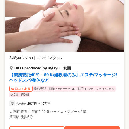
SyiSyu(シシュ)
｜
エステ / スタッフ
Bliss produced by syisyu 箕面
【業務委託40％～60％/経験者のみ】エステ/マッサージ/
ヘッドスパ/整体など
業務委託
副業・WワークOK
脱毛エステ
フェイシャル
口コミあり
週5回
週6回
委
20
万円
40
万円
完全歩合
~
大阪府
箕面市
箕面5-12-5 ハーメス・アズール1階
箕面駅 徒歩5分