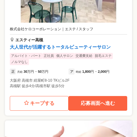
株式会社ケロコーポレーション
｜
エステ / スタッフ
エスティー高槻
大人世代が活躍するトータルビューティーサロン
アルバイト・パート
正社員
個人サロン
交通費支給
脱毛エステ
ノルマなし
正
30
万円
50
万円
ア
1,800
円
2,000
円
月給
~
時給
~
大阪府
高槻市
紺屋町8-10 TKビル2F
高槻駅 徒歩4分/高槻市駅 徒歩5分
キープする
応募画面へ進む