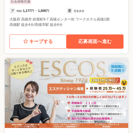
社会保険完備
ア
1,177
円
1,500
円
委
時給
~
完全歩合
大阪府
高槻市
紺屋町8-7 高槻センター街 ワークホテル高槻1階
高槻駅 徒歩4分/高槻市駅 徒歩6分
キープする
応募画面へ進む