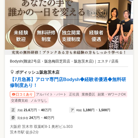
Bodysh(難波2号店・阪急梅田芝田店・阪急茨木店)
｜
エステ / 店長
ボディッシュ阪急茨木店
【7月急募】アロマ専門店Bodysh◆経験者優遇◆無料研
修制度あり！
アルバイト・パート
正社員
業務委託
副業・WワークOK
口コミあり
交通費支給
ノルマなし
正
21.6
万円
40
万円
ア
1,180
円
1,500
円
月給
~
時給
~
委
24
万円
40
万円
完全歩合
~
大阪府
茨木市
双葉町8-1 奥村ビル303
茨木市駅 徒歩2分