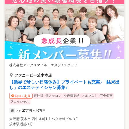
株式会社アークスマイル
｜
エステ / スタッフ
ファニービー茨木本店
【業界で珍しい日曜休み】プライベートも充実♪「結果出
し」のエステティシャン募集♪
正社員
個人サロン
交通費支給
ノルマなし
完全個室
口コミあり
フェイシャル
正
27
万円
40
万円
月給
~
大阪府
茨木市
西中条町1-1 ハタセViビル３F
茨木駅 徒歩1分