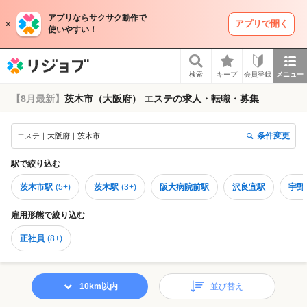
アプリならサクサク動作で
アプリで開く
使いやすい！
リジョブ
検索
キープ
会員登録
メニュー
【8月最新】
茨木市（大阪府） エステの求人・転職・募集
条件変更
エステ｜大阪府｜茨木市
駅
で絞り込む
茨木市駅
(
5+
)
茨木駅
(
3+
)
阪大病院前駅
沢良宜駅
宇野
雇用形態
で絞り込む
正社員
(
8+
)
10km以内
並び替え