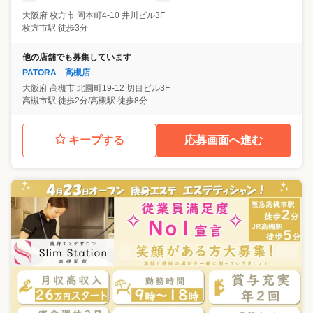
大阪府
枚方市
岡本町4-10 井川ビル3F
枚方市駅 徒歩3分
他の店舗でも募集しています
PATORA 高槻店
大阪府
高槻市
北園町19-12 切目ビル3F
高槻市駅 徒歩2分/高槻駅 徒歩8分
キープする
応募画面へ進む