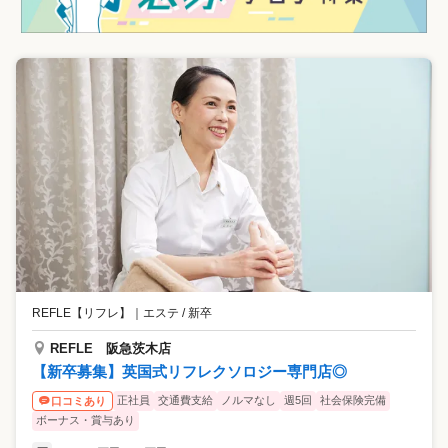
REFLE【リフレ】
｜
エステ / 新卒
REFLE 阪急茨木店
【新卒募集】英国式リフレクソロジー専門店◎
正社員
交通費支給
ノルマなし
週5回
社会保険完備
口コミあり
ボーナス・賞与あり