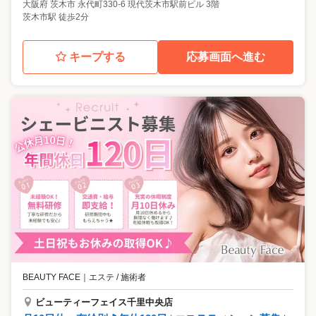
大阪府
茨木市
永代町330-6 現代茨木市駅前ビル 3階
茨木市駅 徒歩2分
キープする
応募画面へ進む
BEAUTY FACE
｜
エステ / 施術者
ビューティーフェイス千里中央店