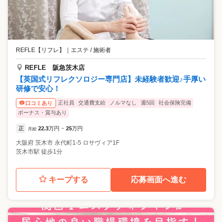
REFLE【リフレ】
｜
エステ / 施術者
REFLE 阪急茨木店
【英国式リフレクソロジー専門店】未経験者歓迎♪手厚い
研修で安心！
正社員
交通費支給
ノルマなし
週5回
社会保険完備
口コミあり
ボーナス・賞与あり
正
22.3
万円
25
万円
月給
~
大阪府
茨木市
永代町1-5 ロサヴィア1F
茨木市駅 徒歩1分
キープする
応募画面へ進む