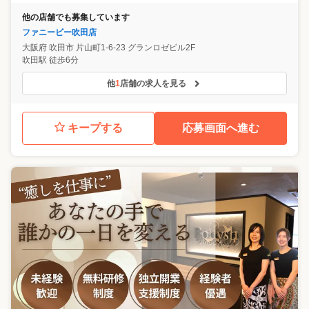
他の店舗でも募集しています
ファニービー吹田店
大阪府
吹田市
片山町1-6-23 グランロゼビル2F
吹田駅 徒歩6分
他
1
店舗の求人を見る
キープする
応募画面へ進む