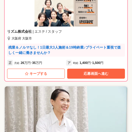
ります！ ・経験・未経験・年齢や勤続年数に関係なくあなたの前向きな
姿勢と積極性をしっかりと評価してくれる会社です♪ 〈仕事の特徴〉 ・
施術は一日平均3～4名ほど。お客様の滞在時間はお見送りまで1回あた
り平均1.5～2時間ほどです。 （カウンセリングは別担当が行いま
す。） ・予約制なので1日のスケジュ－ルが把握しやすい環境です。 詳
しいお仕事内容やお店の雰囲気をご覧になりたい方は、ぜひ一度ご応募
リズム株式会社
| エステ / スタッフ
ください。 キャリアアップ制度有り☆ STEP1☆ エステティシャン見習
大阪府 大阪市
・・・エステティシャンになる為の美容知識・技術習得(平均3〜6ヶ月)
デビューしながら学べます♪ STEP2☆ エステティシャン・・・会員様へ
残業＆ノルマなし！1日最大3人施術＆19時終業♪プライベート重視で楽
おもてなしの心で接客・施術をし、効果を身近に実感♪ STEP3☆ カウン
しく一緒に働きませんか？
セラー・・・・初めて来店されるお客様のお悩みに寄り添ってプロとし
て最適なコースの提案・施術をしお客様の「ありがとう」に喜びを感じ
正
26
万円
35
万円
ア
1,400
円
1,500
円
月給
~
時給
~
ます♪ STEP4☆ 主任・チーフ ・・・店長・次長のサポート役としてスタ
ッフ・顧客を管理しお店の運営に携われます♪ STEP5☆ 店長・次
キープする
応募画面へ進む
長・・・・・スタッフ教育・顧客管理・売上管理と幅広い業務でリーダ
ーシップを発揮♪とてもやりがいのあるポジションです♪