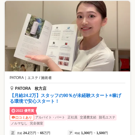
PATORA
｜
エステ / 施術者
PATORA 枚方店
【月給24.2万】スタッフの90％が未経験スタート⭐️稼げ
る環境で安心スタート！
2022 優秀賞
アルバイト・パート
正社員
交通費支給
脱毛エステ
口コミあり
ノルマなし
完全個室
正
24.2
万円
65
万円
ア
1,300
円
1,500
円
月給
~
時給
~