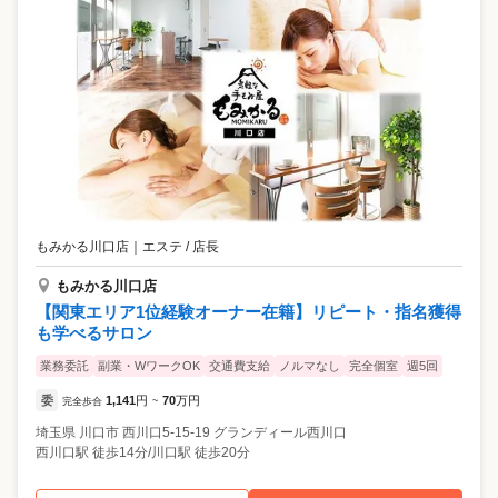
もみかる川口店
｜
エステ / 店長
もみかる川口店
【関東エリア1位経験オーナー在籍】リピート・指名獲得
も学べるサロン
業務委託
副業・WワークOK
交通費支給
ノルマなし
完全個室
週5回
委
1,141
円
70
万円
完全歩合
~
埼玉県
川口市
西川口5-15-19 グランディール西川口
西川口駅 徒歩14分/川口駅 徒歩20分