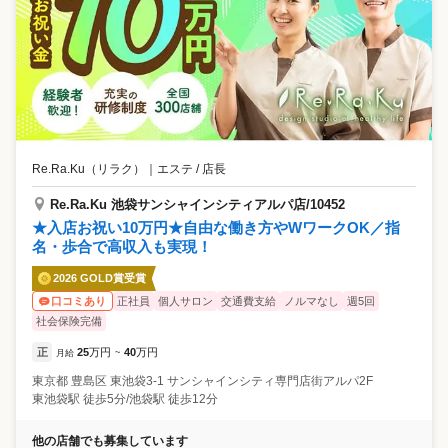
Re.Ra.Ku（リラク）
｜
エステ / 店長
Re.Ra.Ku 池袋サンシャインシティアルパ店/10452
★入店お祝い10万円★自由な働き方やWワークOK／指
名・歩合で高収入も実現！
2026 GOLD賞受賞
正社員
個人サロン
交通費支給
ノルマなし
週5回
口コミあり
社会保険完備
正
25
万円
40
万円
月給
~
東京都
豊島区
東池袋3-1 サンシャインシティ専門店街アルパ2F
東池袋駅 徒歩5分/池袋駅 徒歩12分
他の店舗でも募集しています