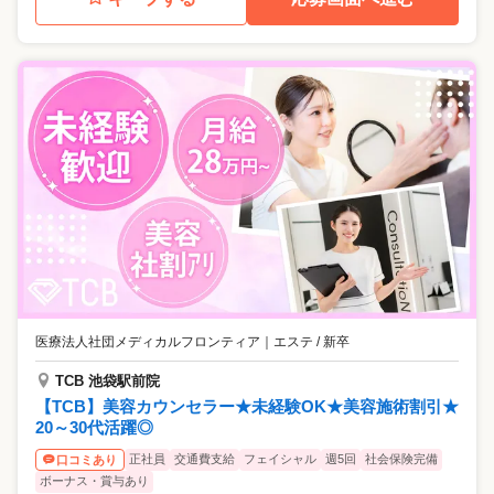
医療法人社団メディカルフロンティア
｜
エステ / 新卒
TCB 池袋駅前院
【TCB】美容カウンセラー★未経験OK★美容施術割引★
20～30代活躍◎
正社員
交通費支給
フェイシャル
週5回
社会保険完備
口コミあり
ボーナス・賞与あり