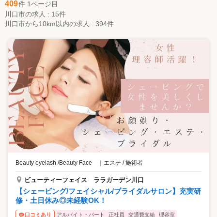
409
件 1ページ目
川口市の求人 : 15件
川口市から10km以内の求人 : 394件
Beauty eyelash /Beauty Face
｜
エステ / 施術者
ビューティーフェイス ララガーデン川口
【シェービング/フェイシャル/ブライダルサロン】充実研
修・土日休み◎未経験OK！
アルバイト・パート
正社員
交通費支給
理容室
口コミあり