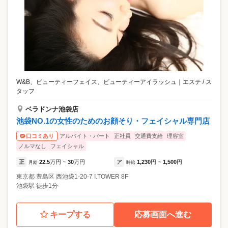
W&B、ビューティーフェイス、ビューティーアイラッシュ
｜
エステ / ス
タッフ
ベラドンナ池袋店
池袋NO.1の女性のためのお顔そり・フェイシャル専門店
アルバイト・パート
正社員
交通費支給
理容室
口コミあり
ノルマなし
フェイシャル
正
22.5
万円
30
万円
ア
1,230
円
1,500
円
月給
~
時給
~
東京都
豊島区
西池袋1-20-7 I.TOWER 8F
池袋駅 徒歩1分
キープする
応募画面へ進む