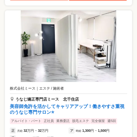
株式会社ミース
｜
エステ / 施術者
うなじ矯正専門店ミース 北千住店
美容師免許を活かしてキャリアアップ！働きやすさ重視
のうなじ専門サロン⭐️
アルバイト・パート
正社員
業務委託
脱毛エステ
完全個室
週5回
正
32
万円
32
万円
ア
1,300
円
1,500
円
月給
~
時給
~