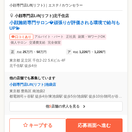
小顔専門店Lift(リフト)
｜
エステ / カウンセラー
小顔専門店Lift(リフト)北千住店
小顔施術専門サロン💎頑張りが評価される環境で給与も
UP💫
アルバイト・パート
正社員
副業・WワークOK
口コミあり
個人サロン
交通費支給
完全個室
正
25
万円
50
万円
ア
1,226
円
1,226
円
月給
~
時給
~
東京都
足立区
千住2-22 S.Kビル 4F
北千住駅 徒歩4分
他の店舗でも募集しています
小顔専門店Lift(リフト)池袋店
東京都
豊島区
南池袋2
都電雑司ヶ谷駅 徒歩4分/東池袋駅 徒歩5分/池袋駅 徒歩10分/雑司が谷駅 徒歩10分/向原駅 徒歩13分
他
5
店舗の求人を見る
キープする
応募画面へ進む