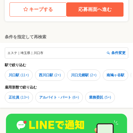
キープする
応募画面へ進む
条件を指定して再検索
条件変更
エステ｜埼玉県｜川口市
駅
で絞り込む
川口駅
(
11+
)
西川口駅
(
2+
)
川口元郷駅
(
2+
)
南鳩ヶ谷駅
雇用形態
で絞り込む
正社員
(
13+
)
アルバイト・パート
(
6+
)
業務委託
(
5+
)