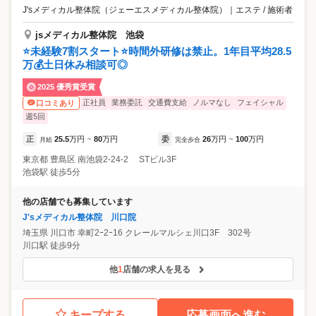
J'sメディカル整体院（ジェーエスメディカル整体院）
｜
エステ / 施術者
jsメディカル整体院 池袋
⭐未経験7割スタート⭐時間外研修は禁止。1年目平均28.5
万💰土日休み相談可◎
2025 優秀賞受賞
正社員
業務委託
交通費支給
ノルマなし
フェイシャル
口コミあり
週5回
正
25.5
万円
80
万円
委
26
万円
100
万円
月給
~
完全歩合
~
東京都
豊島区
南池袋2-24-2 STビル3F
池袋駅 徒歩5分
他の店舗でも募集しています
J'sメディカル整体院 川口院
埼玉県
川口市
幸町2ｰ2ｰ16 クレールマルシェ川口3F 302号
川口駅 徒歩9分
他
1
店舗の求人を見る
キープする
応募画面へ進む