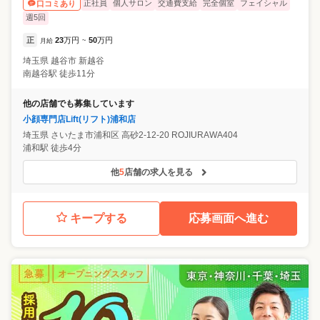
正社員
個人サロン
交通費支給
完全個室
フェイシャル
口コミあり
週5回
正
23
万円
50
万円
月給
~
埼玉県
越谷市
新越谷
南越谷駅 徒歩11分
他の店舗でも募集しています
小顔専門店Lift(リフト)浦和店
埼玉県
さいたま市浦和区
高砂2-12-20 ROJIURAWA404
浦和駅 徒歩4分
他
5
店舗の求人を見る
キープする
応募画面へ進む