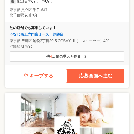
委
25
万円
30
万円
完全歩合
~
東京都
足立区
千住旭町
北千住駅 徒歩3分
他の店舗でも募集しています
うなじ矯正専門店ミース 池袋店
東京都
豊島区
池袋2丁目39-5 COSMY−II（コスミーツー）401
池袋駅 徒歩9分
他
4
店舗の求人を見る
キープする
応募画面へ進む