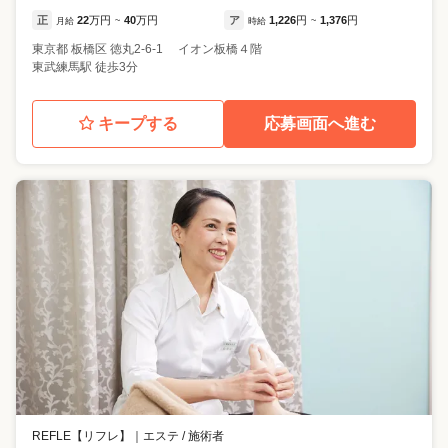
正
22
万円
40
万円
ア
1,226
円
1,376
円
月給
~
時給
~
東京都
板橋区
徳丸2-6-1 イオン板橋４階
東武練馬駅 徒歩3分
キープする
応募画面へ進む
REFLE【リフレ】
｜
エステ / 施術者