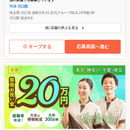
他の店舗でも募集しています
TCB 川口院
埼玉県
川口市
栄町3-8-15 近代グループBLD.23号館 8F
川口駅 徒歩4分
他
2
店舗の求人を見る
キープする
応募画面へ進む