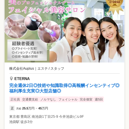
株式会社Auplus
｜
エステ / スタッフ
ETERNA
完全週休2日◎技術や知識取得◎高報酬インセンティブ◎
福利厚生充実◎大型店舗◎
正社員
交通費支給
ノルマなし
フェイシャル
完全個室
週5回
正
25.5
万円
45
万円
月給
~
東京都
豊島区
南池袋1丁目25-9 今井池袋ビル9F
池袋駅 徒歩3分