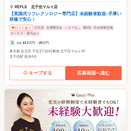
REFLE 北千住マルイ店
【英国式リフレクソロジー専門店】未経験者歓迎♪手厚い
研修で安心！
正社員
交通費支給
ノルマなし
週5回
社会保険完備
口コミあり
ボーナス・賞与あり
正
23.1
万円
25
万円
月給
~
東京都
足立区
千住3丁目92番地 北千住マルイ4F
北千住駅 徒歩4分
キープする
応募画面へ進む