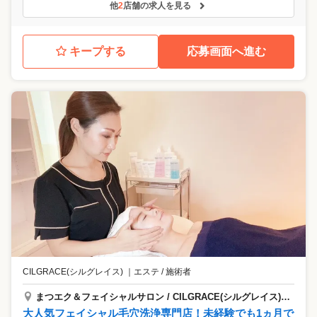
他
2
店舗の求人を見る
キープする
応募画面へ進む
CILGRACE(シルグレイス)
｜
エステ / 施術者
まつエク＆フェイシャルサロン / CILGRACE(シルグレイス) 川口前川店
大人気フェイシャル毛穴洗浄専門店！未経験でも1ヵ月で