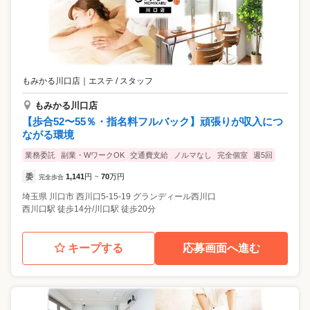
もみかる川口店
｜
エステ / スタッフ
もみかる川口店
【歩合52〜55％・指名料フルバック】頑張りが収入につ
ながる環境
業務委託
副業・WワークOK
交通費支給
ノルマなし
完全個室
週5回
委
1,141
円
70
万円
完全歩合
~
埼玉県
川口市
西川口5-15-19 グランディール西川口
西川口駅 徒歩14分/川口駅 徒歩20分
キープする
応募画面へ進む