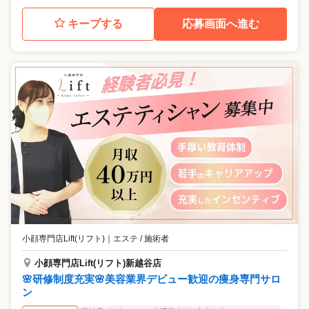
キープする
応募画面へ進む
小顔専門店Lift(リフト)
｜
エステ / 施術者
小顔専門店Lift(リフト)新越谷店
🌸研修制度充実🌸美容業界デビュー歓迎の痩身専門サロ
ン