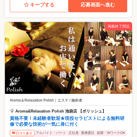
キープする
応募画面へ進む
掲載終了間近
Aroma＆Relaxation Polish
｜
エステ / 施術者
Aroma&Relaxation Polish 池袋店 【ポリッシュ】
資格不要！未経験者歓迎★現役セラピストによる無料研
修で必要な技術が一気に身に付く
アルバイト・パート
正社員
業務委託
副業・WワークOK
口コミあり