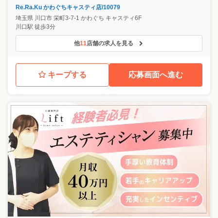
Re.Ra.Ku かわぐちキャスティ店/10079
埼玉県
川口市
栄町3-7-1 かわぐち キャスティ6F
川口駅 徒歩3分
他
11
店舗の求人を見る
キープする
応募画面へ進む