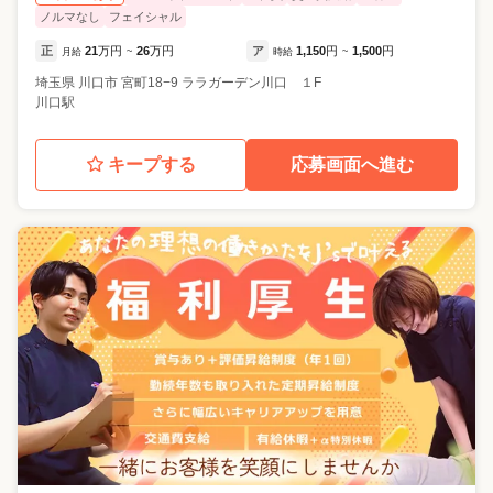
ノルマなし
フェイシャル
正
21
万円
26
万円
ア
1,150
円
1,500
円
月給
~
時給
~
埼玉県
川口市
宮町18−9 ララガーデン川口 １F
川口駅
キープする
応募画面へ進む