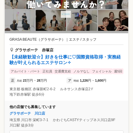
GRASA BEAUTE（グラサボーテ）
｜
エステ / スタッフ
グラサボーテ 赤塚店
【未経験歓迎☆】好きを仕事に♡国際資格取得・実務経
験が叶えられるエステサロン✧
アルバイト・パート
正社員
交通費支給
ノルマなし
フェイシャル
週5回
正
23
万円
28
万円
ア
1,226
円
1,600
円
月給
~
時給
~
東京都
板橋区
赤塚新町2-6-2 ルネサンス赤塚店2Ｆ
地下鉄赤塚駅 徒歩6分
他の店舗でも募集しています
グラサボーテ 川口店
埼玉県
川口市
栄町3-7-1 かわぐちCASTYティップネス川口店9F
川口駅 徒歩3分