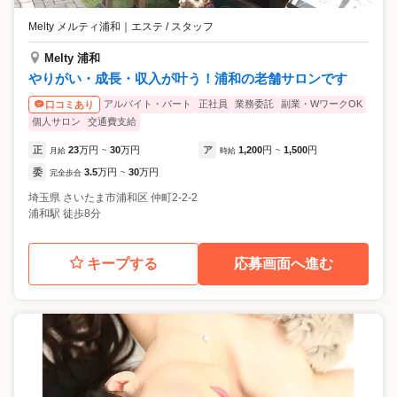
Melty メルティ浦和
｜
エステ / スタッフ
Melty 浦和
やりがい・成長・収入が叶う！浦和の老舗サロンです
アルバイト・パート
正社員
業務委託
副業・WワークOK
口コミあり
個人サロン
交通費支給
正
23
万円
30
万円
ア
1,200
円
1,500
円
月給
~
時給
~
委
3.5
万円
30
万円
完全歩合
~
埼玉県
さいたま市浦和区
仲町2-2-2
浦和駅 徒歩8分
キープする
応募画面へ進む