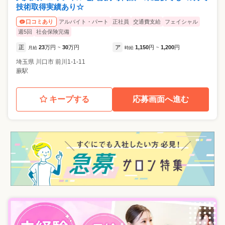
技術取得実績あり☆
アルバイト・パート
正社員
交通費支給
フェイシャル
口コミあり
週5回
社会保険完備
正
23
万円
30
万円
ア
1,150
円
1,200
円
月給
~
時給
~
埼玉県
川口市
前川1-1-11
蕨駅
キープする
応募画面へ進む