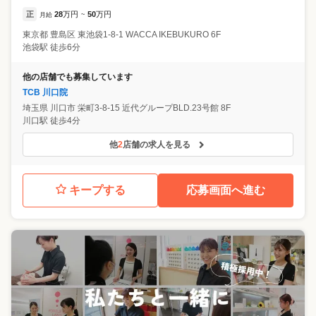
正
28
万円
50
万円
月給
~
東京都
豊島区
東池袋1-8-1 WACCA IKEBUKURO 6F
池袋駅 徒歩6分
他の店舗でも募集しています
TCB 川口院
埼玉県
川口市
栄町3-8-15 近代グループBLD.23号館 8F
川口駅 徒歩4分
他
2
店舗の求人を見る
キープする
応募画面へ進む