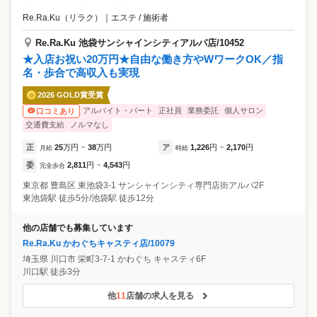
Re.Ra.Ku（リラク）
｜
エステ / 施術者
Re.Ra.Ku 池袋サンシャインシティアルパ店/10452
★入店お祝い20万円★自由な働き方やWワークOK／指
名・歩合で高収入も実現
2026 GOLD賞受賞
アルバイト・パート
正社員
業務委託
個人サロン
口コミあり
交通費支給
ノルマなし
正
25
万円
38
万円
ア
1,226
円
2,170
円
月給
~
時給
~
委
2,811
円
4,543
円
完全歩合
~
東京都
豊島区
東池袋3-1 サンシャインシティ専門店街アルパ2F
東池袋駅 徒歩5分/池袋駅 徒歩12分
他の店舗でも募集しています
Re.Ra.Ku かわぐちキャスティ店/10079
埼玉県
川口市
栄町3-7-1 かわぐち キャスティ6F
川口駅 徒歩3分
他
11
店舗の求人を見る