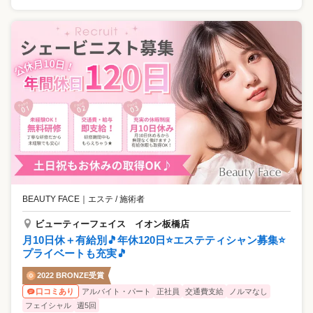
BEAUTY FACE
｜
エステ / 施術者
ビューティーフェイス イオン板橋店
月10日休＋有給別🎵年休120日⭐エステティシャン募集⭐
プライベートも充実🎵
2022 BRONZE受賞
アルバイト・パート
正社員
交通費支給
ノルマなし
口コミあり
フェイシャル
週5回