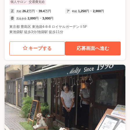
個人サロン
交通費支給
正
26.2
万円
39.4
万円
ア
1,250
円
2,900
円
月給
~
時給
~
委
2,000
円
3,000
円
完全歩合
~
東京都
豊島区
東池袋4-8-8 ロイヤルガーデンⅡ5F
東池袋駅 徒歩3分/池袋駅 徒歩11分
キープする
応募画面へ進む