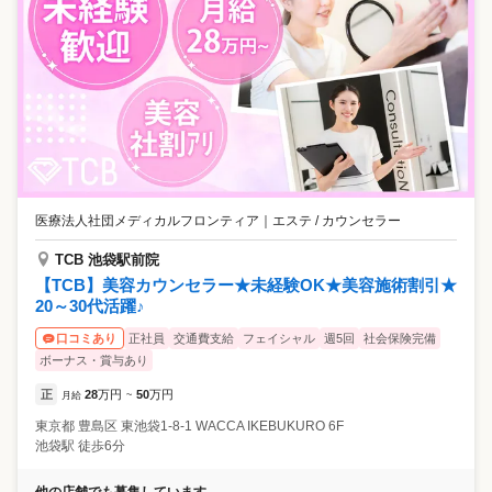
医療法人社団メディカルフロンティア
｜
エステ / カウンセラー
TCB 池袋駅前院
【TCB】美容カウンセラー★未経験OK★美容施術割引★
20～30代活躍♪
正社員
交通費支給
フェイシャル
週5回
社会保険完備
口コミあり
ボーナス・賞与あり
正
28
万円
50
万円
月給
~
東京都
豊島区
東池袋1-8-1 WACCA IKEBUKURO 6F
池袋駅 徒歩6分