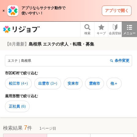
アプリならサクサク動作で
アプリで開く
使いやすい！
リジョブ
検索
キープ
会員登録
メニュー
【8月最新】
島根県 エステの求人・転職・募集
条件変更
エステ｜島根県
市区町村
で絞り込む
松江市
(
4+
)
出雲市
(
3+
)
安来市
雲南市
他＋
雇用形態
で絞り込む
正社員
(
6
)
7
検索結果
件
1ページ目