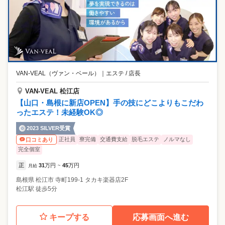
VAN-VEAL（ヴァン・ベール）
｜
エステ / 店長
VAN-VEAL 松江店
【山口・島根に新店OPEN】手の技にどこよりもこだわ
ったエステ！未経験OK◎
2023 SILVER受賞
正社員
寮完備
交通費支給
脱毛エステ
ノルマなし
口コミあり
完全個室
正
31
万円
45
万円
月給
~
島根県
松江市
寺町199-1 タカキ楽器店2F
松江駅 徒歩5分
キープする
応募画面へ進む