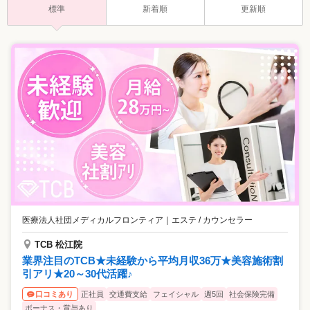
標準
新着順
更新順
医療法人社団メディカルフロンティア
｜
エステ / カウンセラー
TCB 松江院
業界注目のTCB★未経験から平均月収36万★美容施術割
引アリ★20～30代活躍♪
正社員
交通費支給
フェイシャル
週5回
社会保険完備
口コミあり
ボーナス・賞与あり