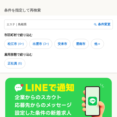
条件を指定して再検索
条件変更
エステ｜島根県
市区町村
で絞り込む
松江市
(
4+
)
出雲市
(
3+
)
安来市
雲南市
他＋
雇用形態
で絞り込む
正社員
(
6
)