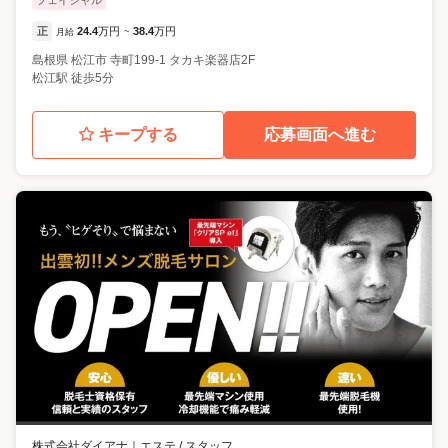
正
24.4
万円
38.4
万円
月給
~
島根県
松江市
寺町199-1 タカキ楽器店2F
松江駅 徒歩5分
キープする
応募画面へ進む
株式会社ダイアナ
｜
エステ / スタッフ