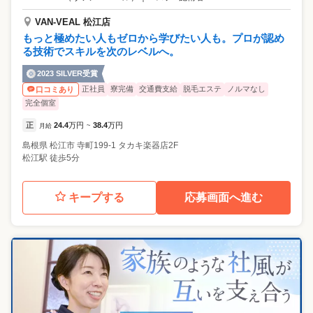
VAN-VEAL 松江店
もっと極めたい人もゼロから学びたい人も。プロが認め
る技術でスキルを次のレベルへ。
2023 SILVER受賞
正社員
寮完備
交通費支給
脱毛エステ
ノルマなし
口コミあり
完全個室
正
24.4
万円
38.4
万円
月給
~
島根県
松江市
寺町199-1 タカキ楽器店2F
松江駅 徒歩5分
キープする
応募画面へ進む