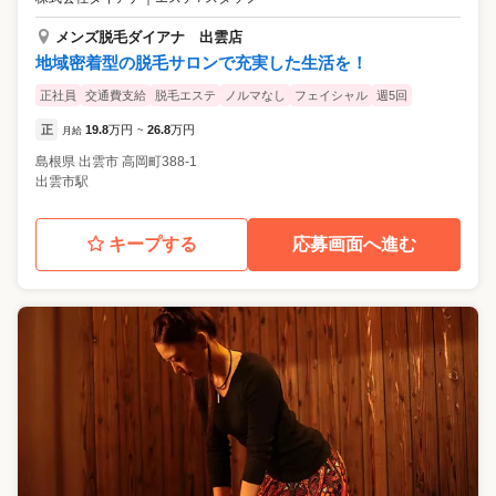
メンズ脱毛ダイアナ 出雲店
地域密着型の脱毛サロンで充実した生活を！
正社員
交通費支給
脱毛エステ
ノルマなし
フェイシャル
週5回
正
19.8
万円
26.8
万円
月給
~
島根県
出雲市
高岡町388-1
出雲市駅
キープする
応募画面へ進む