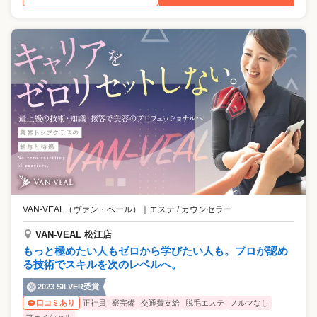
VAN-VEAL（ヴァン・ベール）
｜
エステ / カウンセラー
VAN-VEAL 松江店
もっと極めたい人もゼロから学びたい人も。プロが認め
る技術でスキルを次のレベルへ。
2023 SILVER受賞
正社員
寮完備
交通費支給
脱毛エステ
ノルマなし
口コミあり
フェイシャル