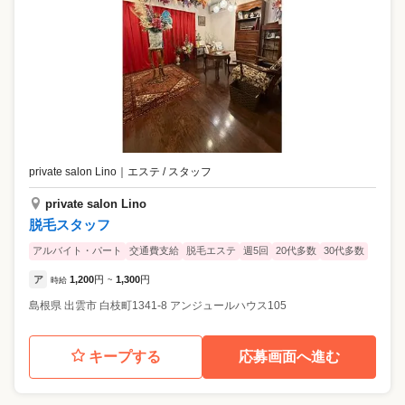
private salon Lino
｜
エステ / スタッフ
private salon Lino
脱毛スタッフ
アルバイト・パート
交通費支給
脱毛エステ
週5回
20代多数
30代多数
ア
1,200
円
1,300
円
時給
~
島根県
出雲市
白枝町1341-8 アンジュールハウス105
キープする
応募画面へ進む