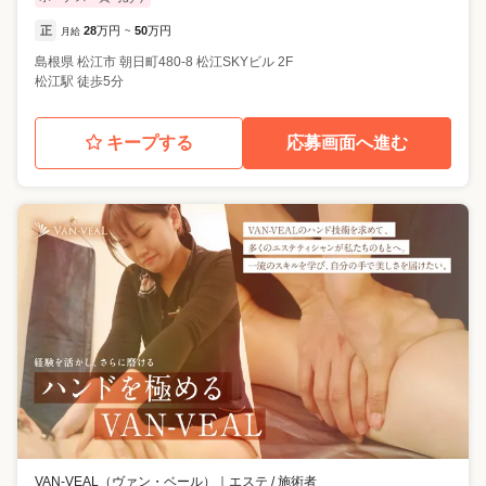
正
28
万円
50
万円
月給
~
島根県
松江市
朝日町480-8 松江SKYビル 2F
松江駅 徒歩5分
キープする
応募画面へ進む
VAN-VEAL（ヴァン・ベール）
｜
エステ / 施術者