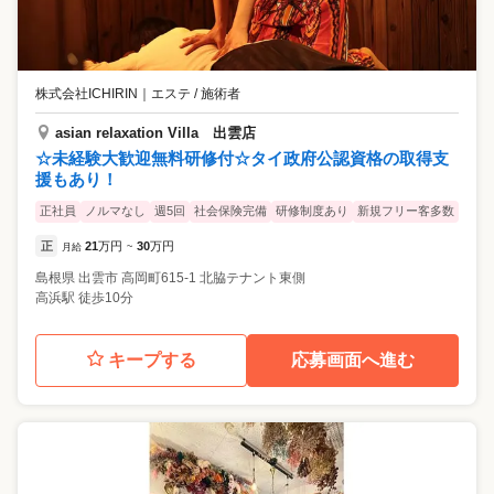
株式会社ICHIRIN
｜
エステ / 施術者
asian relaxation Villa 出雲店
☆未経験大歓迎無料研修付☆タイ政府公認資格の取得支
援もあり！
正社員
ノルマなし
週5回
社会保険完備
研修制度あり
新規フリー客多数
正
21
万円
30
万円
月給
~
島根県
出雲市
高岡町615-1 北脇テナント東側
高浜駅 徒歩10分
キープする
応募画面へ進む