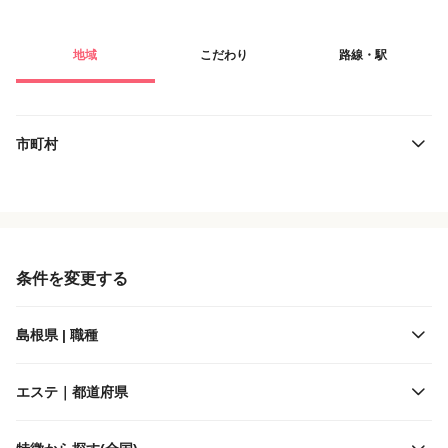
地域
こだわり
路線・駅
市町村
役職・採用対象
JR西日本
雇用形態
一畑電車
条件を変更する
施設形態
島根県 | 職種
客層
エステ｜都道府県
出勤日数