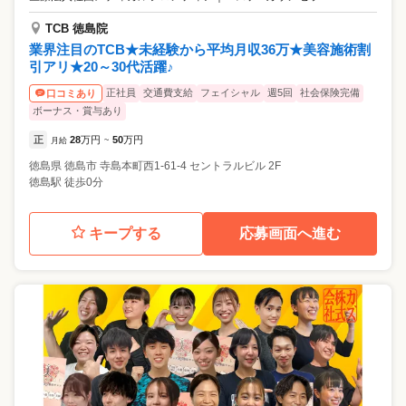
TCB 徳島院
業界注目のTCB★未経験から平均月収36万★美容施術割
引アリ★20～30代活躍♪
正社員
交通費支給
フェイシャル
週5回
社会保険完備
口コミあり
ボーナス・賞与あり
正
28
万円
50
万円
月給
~
徳島県
徳島市
寺島本町西1-61-4 セントラルビル 2F
徳島駅 徒歩0分
キープする
応募画面へ進む