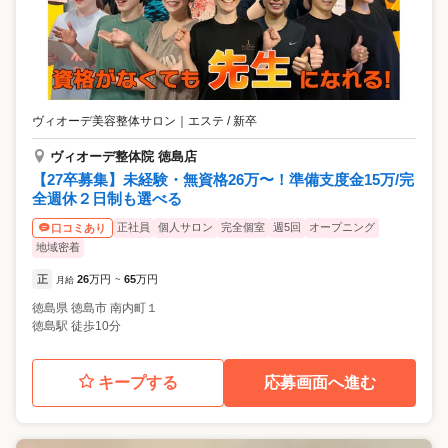
ヴィオーデ美容整体サロン
｜
エステ / 新卒
ヴィオーデ整体院 徳島店
【27卒募集】未経験・無資格26万〜！準備支度金15万/完
全週休２日制も選べる
正社員
個人サロン
完全個室
週5回
オープニング
口コミあり
地域密着
正
26
万円
65
万円
月給
~
徳島県
徳島市
南内町１
徳島駅 徒歩10分
キープする
応募画面へ進む