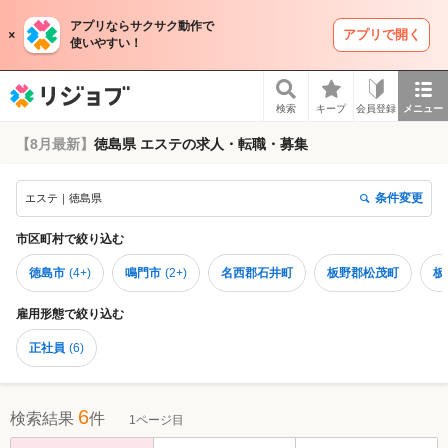
アプリならサクサク動作で
アプリで開く
使いやすい！
リジョブ
検索
キープ
会員登録
メニュー
【8月最新】
徳島県 エステの求人・転職・募集
条件変更
エステ｜徳島県
市区町村
で絞り込む
徳島市
(
4+
)
鳴門市
(
2+
)
名西郡石井町
板野郡松茂町
板
雇用形態
で絞り込む
正社員
(
6
)
6
検索結果
件
1ページ目