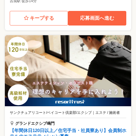
吉成駅 徒歩14分
キープする
応募画面へ進む
サンクチュアリコート/ベイコート倶楽部/エクシブ
｜
エステ / 施術者
グランドエクシブ鳴門
【年間休日120日以上／住宅手当・社員寮あり】会員制ホ