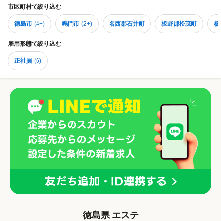
市区町村
で絞り込む
徳島市
(
4+
)
鳴門市
(
2+
)
名西郡石井町
板野郡松茂町
板
雇用形態
で絞り込む
正社員
(
6
)
徳島県 エステ