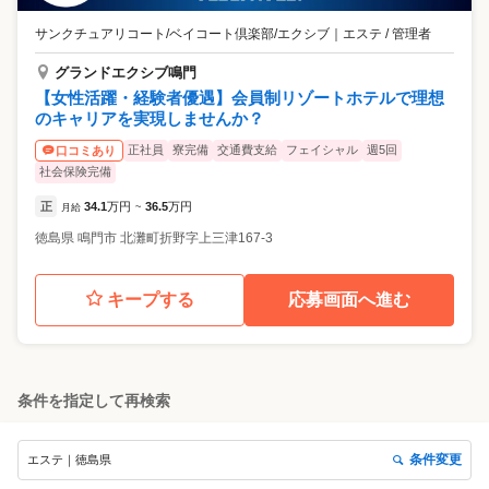
サンクチュアリコート/ベイコート倶楽部/エクシブ
｜
エステ / 管理者
グランドエクシブ鳴門
【女性活躍・経験者優遇】会員制リゾートホテルで理想
のキャリアを実現しませんか？
正社員
寮完備
交通費支給
フェイシャル
週5回
口コミあり
社会保険完備
正
34.1
万円
36.5
万円
月給
~
徳島県
鳴門市
北灘町折野字上三津167-3
キープする
応募画面へ進む
条件を指定して再検索
条件変更
エステ｜徳島県