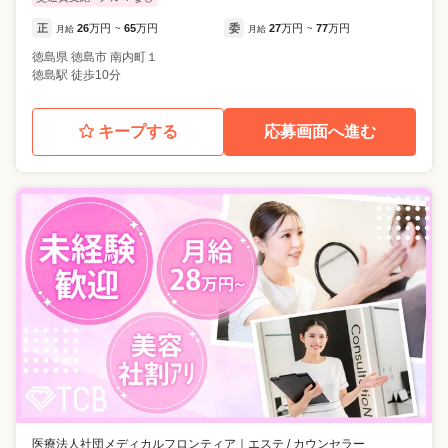
正
26
万円
65
万円
委
27
万円
77
万円
月給
~
月給
~
徳島県
徳島市
南内町１
徳島駅 徒歩10分
キープする
応募画面へ進む
医療法人社団メディカルフロンティア
｜
エステ / カウンセラー