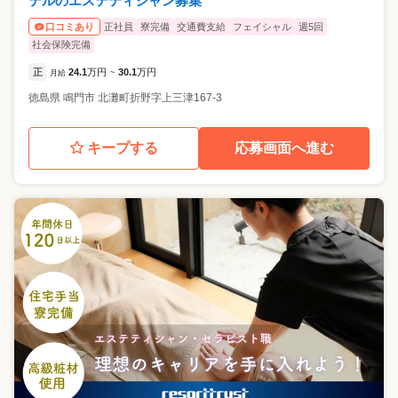
テルのエステティシャン募集
正社員
寮完備
交通費支給
フェイシャル
週5回
口コミあり
社会保険完備
正
24.1
万円
30.1
万円
月給
~
徳島県
鳴門市
北灘町折野字上三津167-3
キープする
応募画面へ進む