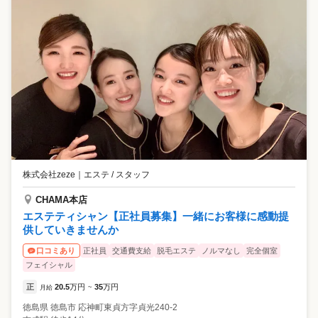
株式会社zeze
｜
エステ / スタッフ
CHAMA本店
エステティシャン【正社員募集】一緒にお客様に感動提
供していきませんか
正社員
交通費支給
脱毛エステ
ノルマなし
完全個室
口コミあり
フェイシャル
正
20.5
万円
35
万円
月給
~
徳島県
徳島市
応神町東貞方字貞光240-2