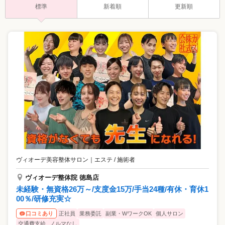
標準
新着順
更新順
ヴィオーデ美容整体サロン
｜
エステ / 施術者
ヴィオーデ整体院 徳島店
未経験・無資格26万～/支度金15万/手当24種/有休・育休1
00％/研修充実☆
正社員
業務委託
副業・WワークOK
個人サロン
口コミあり
交通費支給
ノルマなし