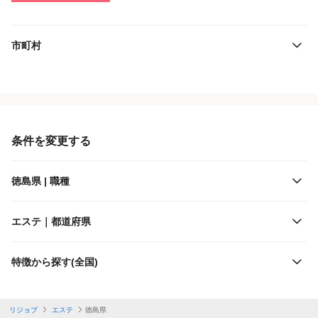
市町村
役職・採用対象
JR四国
雇用形態
条件を変更する
施設形態
徳島県 | 職種
客層
エステ｜都道府県
出勤日数
特徴から探す(全国)
休日
リジョブ
エステ
徳島県