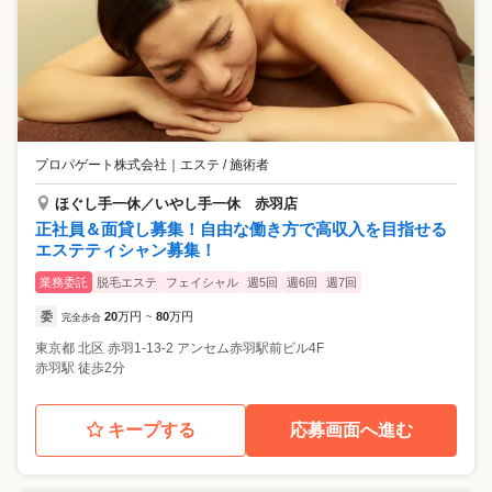
プロパゲート株式会社
｜
エステ / 施術者
ほぐし手一休／いやし手一休 赤羽店
正社員＆面貸し募集！自由な働き方で高収入を目指せる
エステティシャン募集！
業務委託
脱毛エステ
フェイシャル
週5回
週6回
週7回
委
20
万円
80
万円
完全歩合
~
東京都
北区
赤羽1-13-2 アンセム赤羽駅前ビル4F
赤羽駅 徒歩2分
キープする
応募画面へ進む