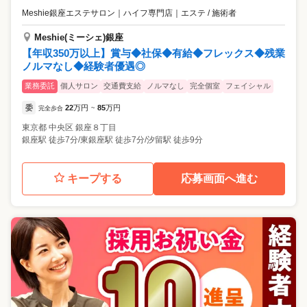
Meshie銀座エステサロン｜ハイフ専門店
｜
エステ / 施術者
Meshie(ミーシェ)銀座
【年収350万以上】賞与◆社保◆有給◆フレックス◆残業
ノルマなし◆経験者優遇◎
業務委託
個人サロン
交通費支給
ノルマなし
完全個室
フェイシャル
委
22
万円
85
万円
完全歩合
~
東京都
中央区
銀座８丁目
銀座駅 徒歩7分/東銀座駅 徒歩7分/汐留駅 徒歩9分
キープする
応募画面へ進む