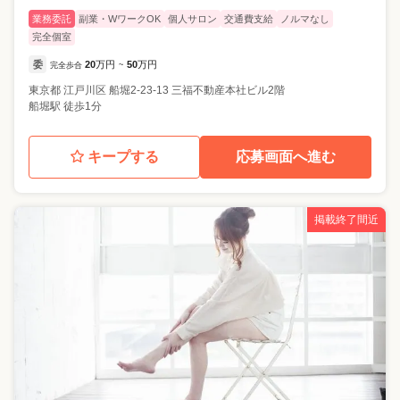
業務委託
副業・WワークOK
個人サロン
交通費支給
ノルマなし
完全個室
委
20
万円
50
万円
完全歩合
~
東京都
江戸川区
船堀2-23-13 三福不動産本社ビル2階
船堀駅 徒歩1分
キープする
応募画面へ進む
掲載終了間近