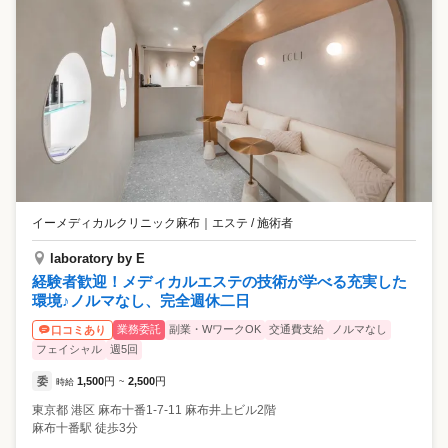
イーメディカルクリニック麻布
｜
エステ / 施術者
laboratory by E
経験者歓迎！メディカルエステの技術が学べる充実した
環境♪ノルマなし、完全週休二日
業務委託
副業・WワークOK
交通費支給
ノルマなし
口コミあり
フェイシャル
週5回
委
1,500
円
2,500
円
時給
~
東京都
港区
麻布十番1-7-11 麻布井上ビル2階
麻布十番駅 徒歩3分