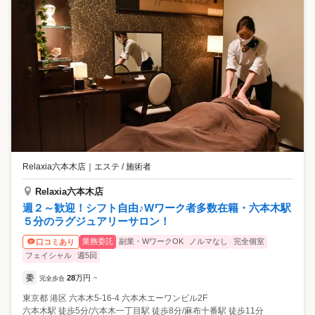
Relaxia六本木店
｜
エステ / 施術者
Relaxia六本木店
週２～歓迎！シフト自由♪Wワーク者多数在籍・六本木駅
５分のラグジュアリーサロン！
業務委託
副業・WワークOK
ノルマなし
完全個室
口コミあり
フェイシャル
週5回
委
28
万円
完全歩合
~
東京都
港区
六本木5-16-4 六本木エーワンビル2F
六本木駅 徒歩5分/六本木一丁目駅 徒歩8分/麻布十番駅 徒歩11分