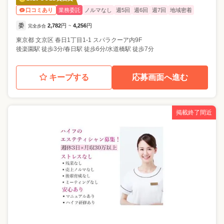
業務委託
ノルマなし
週5回
週6回
週7回
地域密着
口コミあり
委
2,782
円
4,256
円
完全歩合
~
東京都
文京区
春日1丁目1-1 スパラクーア内9F
後楽園駅 徒歩3分/春日駅 徒歩6分/水道橋駅 徒歩7分
キープする
応募画面へ進む
掲載終了間近