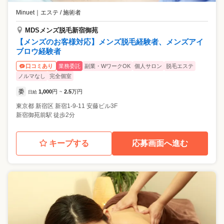
Minuet
｜
エステ / 施術者
MDSメンズ脱毛新宿御苑
【メンズのお客様対応】メンズ脱毛経験者、メンズアイ
ブロウ経験者
業務委託
副業・WワークOK
個人サロン
脱毛エステ
口コミあり
ノルマなし
完全個室
委
1,000
円
2.5
万円
日給
~
東京都
新宿区
新宿1-9-11 安藤ビル3F
新宿御苑前駅 徒歩2分
キープする
応募画面へ進む