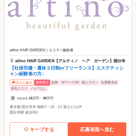
altino HAIR GARDEN
｜
エステ / 施術者
altino HAIR GARDEN【アルティノ ヘア ガーデン】国分寺
【社保完備・週休２日制orフリーランス】エステティシ
ャン経験者の方♪
業務委託
副業・WワークOK
個人サロン
交通費支給
口コミあり
脱毛エステ
ノルマなし
委
15
万円
50
万円
完全歩合
~
東京都
国分寺市
南町2－16－21 冨士ビル2F
国分寺駅 徒歩9分
キープする
応募画面へ進む