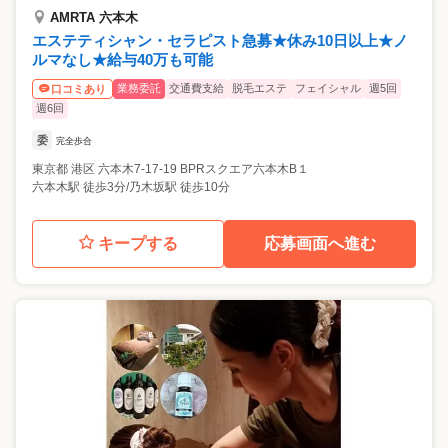
AMRTA 六本木
エステティシャン・セラピスト急募★休み10日以上★ノ
ルマなし★給与40万も可能
業務委託
交通費支給
脱毛エステ
フェイシャル
週5回
口コミあり
週6回
委
完全歩合
東京都
港区
六本木7-17-19 BPRスクエア六本木B１
六本木駅 徒歩3分/乃木坂駅 徒歩10分
キープする
応募画面へ進む