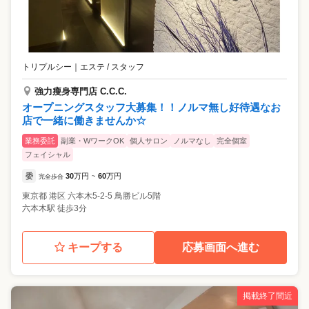
トリプルシー
｜
エステ / スタッフ
強力瘦身専門店 C.C.C.
オープニングスタッフ大募集！！ノルマ無し好待遇なお
店で一緒に働きませんか☆
業務委託
副業・WワークOK
個人サロン
ノルマなし
完全個室
フェイシャル
委
30
万円
60
万円
完全歩合
~
東京都
港区
六本木5-2-5 鳥勝ビル5階
六本木駅 徒歩3分
キープする
応募画面へ進む
掲載終了間近