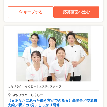
キープする
応募画面へ進む
ぷちリラク らくじー
｜
エステ / スタッフ
ぷちリラク らくじー
【★あなたにあった働き方ができる★】高歩合／交通費
支給／駅チカ1分／しっかり研修