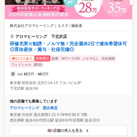
株式会社アロマヒーリング
｜
エステ / 施術者
アロマヒーリング 下北沢店
研修充実☆勧誘・ノルマ無！完全週休2日で連休希望休可
◎育休産休・賞与・社保完備◎
業務委託
副業・WワークOK
ノルマなし
完全個室
口コミあり
フェイシャル
週5回
委
32
万円
65
万円
月給
~
東京都
世田谷区
北沢2-14-13 フタバビル3F
下北沢駅 徒歩3分
他の店舗でも募集しています
アロマヒーリング 恵比寿店
東京都
渋谷区
恵比寿西1-21-5 OHNO BLD. 5階
恵比寿駅 徒歩4分/代官山駅 徒歩6分/中目黒駅 徒歩10分
他
4
店舗の求人を見る