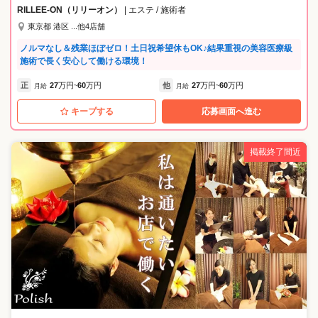
こだわった空間。働くセラピストもその一部として、お客様に“本物の癒
RILLEE-ON（リリーオン）
| エステ / 施術者
し”を届けます。 【POINT3：業界でも稀な“年単位”の研修】 東洋医学に
東京都 港区 ...他4店舗
基づいた「スイナマッサージ」等の本格技術を、1つひとつ習得できるよ
う、2～3年かけた長期育成体制を整えています。 業界では珍しい、年単
ノルマなし＆残業ほぼゼロ！土日祝希望休もOK♪結果重視の美容医療級
位でじっくり技術を身につけられる環境だからこそ、経験ゼロからで
施術で長く安心して働ける環境！
も“本物のプロ”を目指せます。 研修の流れは《仕事内容》欄にて詳しく
ご紹介しています。
正
27
万円
60
万円
他
27
万円
60
万円
月給
~
月給
~
キープする
応募画面へ進む
掲載終了間近