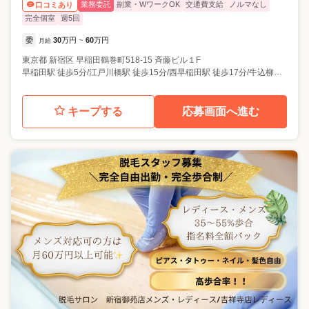
業務委託
副業・WワークOK
交通費支給
ノルマなし
口コミあり
完全個室
週5回
委
30
万円
60
万円
月給
~
東京都
新宿区
早稲田鶴巻町518-15 斉藤ビル１F
早稲田駅 徒歩5分/江戸川橋駅 徒歩15分/西早稲田駅 徒歩17分/牛込柳町駅 徒歩18分/神楽坂駅 徒歩18分
キープする
応募画面へ進む