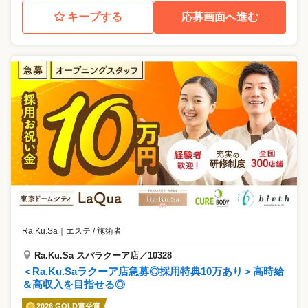
キープする
応募画面へ進む
Ra.Ku.Sa
｜
エステ / 施術者
Ra.Ku.Sa スパラクーア店／10328
＜Ra.Ku.Saラクーア店急募◎採用特典10万あり＞高時給
＆高収入を目指せる◎
2026 GOLD賞受賞