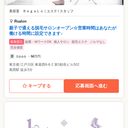
美容室 ＲｅｇａＬｏ
｜
エステ / スタッフ
Rsalon
親子で通える脱毛サロンオープン☆営業時間はあなたが
働ける時間に設定できます♪
業務委託
副業・WワークOK
個人サロン
脱毛エステ
ノルマなし
完全個室
委
50
万円
完全歩合
~
東京都
江戸川区
東葛西6-6-2 第3頼長ビル502
葛西駅 徒歩3分
キープする
応募画面へ進む