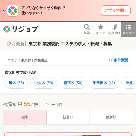
アプリならサクサク動作で
アプリで開く
使いやすい！
リジョブ
検索
キープ
会員登録
メニュー
【8月最新】
東京都 業務委託 エステの求人・転職・募集
条件変更
エステ｜東京都｜業務委託
市区町村
で絞り込む
港区
(
65
)
中央区
(
50
)
新宿区
(
50
)
千代田区
(
42
)
渋谷
557
検索結果
件
1ページ目
標準
新着順
更新順