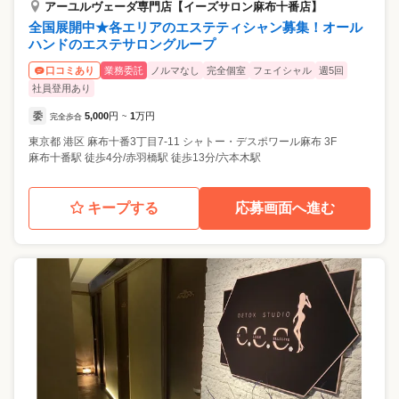
アーユルヴェーダ専門店【イーズサロン麻布十番店】
全国展開中★各エリアのエステティシャン募集！オール
ハンドのエステサロングループ
業務委託
ノルマなし
完全個室
フェイシャル
週5回
口コミあり
社員登用あり
委
5,000
円
1
万円
完全歩合
~
東京都
港区
麻布十番3丁目7-11 シャトー・デスポワール麻布 3F
麻布十番駅 徒歩4分/赤羽橋駅 徒歩13分/六本木駅
キープする
応募画面へ進む