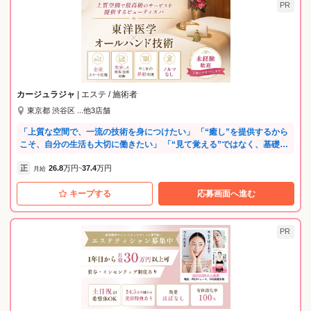
PR
カージュラジャ
| エステ / 施術者
東京都 渋谷区 ...他3店舗
「上質な空間で、一流の技術を身につけたい」 「“癒し”を提供するから
こそ、自分の生活も大切に働きたい」 「“見て覚える”ではなく、基礎か
ら丁寧に教えてくれる場所で、本物の技術を学びたい」 そんな想いに、
正
26.8
万円
37.4
万円
まっすぐ応えるのが〈カージュラジャ〉です。 入社後すぐに始まるの
月給
~
は、業界では類を見ないほど手厚く体系化された“年単位”の研修。 座学
キープする
応募画面へ進む
はもちろん、専任トレーナーからの研修など、約9カ月かけてボディメニ
ューをじっくり習得。さらに2～3年をかけてフェイシャル・ブライダ
ル…全技術の習得を目指します。 手厚いサポートのもと、“本物のプ
ロ”を目指せる環境が整っています。 《カージュラジャで働く5つの魅
PR
力！》 【POINT1：東洋医学×オールハンドの“結果が出る”施術】 アロマ
やリンパマッサージとは異なり、経絡・気血水のバランスを整える「ス
イナマッサージ」を提供。 東洋医学に基づいた独自の技術は、“ただ気
持ちいい”だけでなく、お悩みの根本改善を目指します。 【POINT2：全
室スイート仕様の非日常ラグジュアリー】 高級ホテルや百貨店に構える
店舗は、受付から施術ルーム、サウナ、メイクスペースまで、上質さに