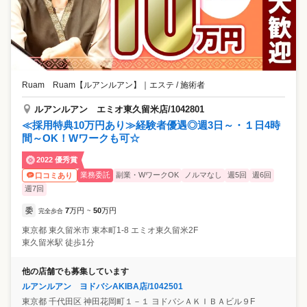
Ruam Ruam【ルアンルアン】
｜
エステ / 施術者
ルアンルアン エミオ東久留米店/1042801
≪採用特典10万円あり≫経験者優遇◎週3日～・１日4時
間～OK！Wワークも可☆
2022 優秀賞
業務委託
副業・WワークOK
ノルマなし
週5回
週6回
口コミあり
週7回
委
7
万円
50
万円
完全歩合
~
東京都
東久留米市
東本町1-8 エミオ東久留米2F
東久留米駅 徒歩1分
他の店舗でも募集しています
ルアンルアン ヨドバシAKIBA店/1042501
東京都
千代田区
神田花岡町１－１ ヨドバシＡＫＩＢＡビル９F