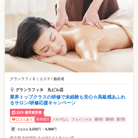
グランラフィネ
｜
エステ / 施術者
グランラフィネ 丸ビル店
業界トップクラスの研修で未経験も安心☆高級感あふれ
るサロン/研修応援キャンペーン
2025 優秀賞受賞
業務委託
ノルマなし
フェイシャル
週5回
週6回
週7回
口コミあり
委
2,232
円
4,368
円
完全歩合
~
東京都
千代田区
丸の内2-4-1 丸ビル4F