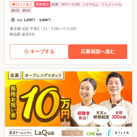
業務委託
副業・WワークOK
ノルマなし
フェイシャル
口コミあり
週5回
週6回
委
1,200
円
3,000
円
時給
~
東京都
北区
中里2－11－3 SKハウス102
駒込駅 徒歩5分
キープする
応募画面へ進む