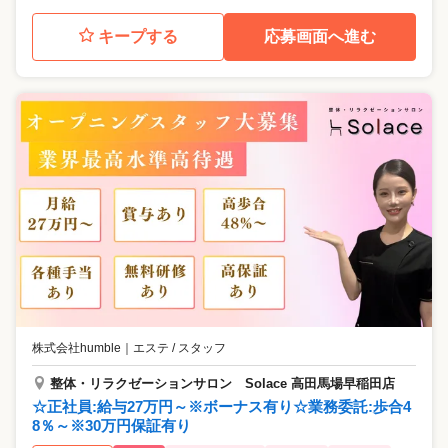
キープする
応募画面へ進む
株式会社humble
｜
エステ / スタッフ
整体・リラクゼーションサロン Solace 高田馬場早稲田店
☆正社員:給与27万円～※ボーナス有り☆業務委託:歩合4
8％～※30万円保証有り