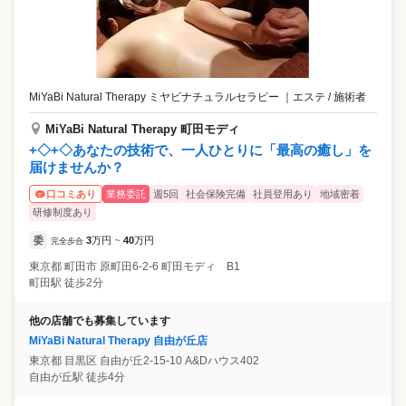
MiYaBi Natural Therapy ミヤビナチュラルセラピー
｜
エステ / 施術者
MiYaBi Natural Therapy 町田モディ
+◇+◇あなたの技術で、一人ひとりに「最高の癒し」を
届けませんか？
業務委託
週5回
社会保険完備
社員登用あり
地域密着
口コミあり
研修制度あり
委
3
万円
40
万円
完全歩合
~
東京都
町田市
原町田6-2-6 町田モディ B1
町田駅 徒歩2分
他の店舗でも募集しています
MiYaBi Natural Therapy 自由が丘店
東京都
目黒区
自由が丘2-15-10 A&Dハウス402
自由が丘駅 徒歩4分