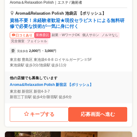
Aroma＆Relaxation Polish
｜
エステ / 施術者
Aroma&Relaxation Polish 池袋店 【ポリッシュ】
資格不要！未経験者歓迎★現役セラピストによる無料研
修で必要な技術が一気に身に付く
業務委託
副業・WワークOK
個人サロン
ノルマなし
口コミあり
完全個室
フェイシャル
委
2,000
円
3,000
円
完全歩合
~
東京都
豊島区
東池袋4-8-8 ロイヤルガーデンⅡ5F
東池袋駅 徒歩3分/池袋駅 徒歩11分
他の店舗でも募集しています
Aroma&Relaxation Polish 新宿店 【ポリッシュ】
東京都
新宿区
新宿4-3-7
新宿三丁目駅 徒歩4分/新宿駅 徒歩6分
キープする
応募画面へ進む