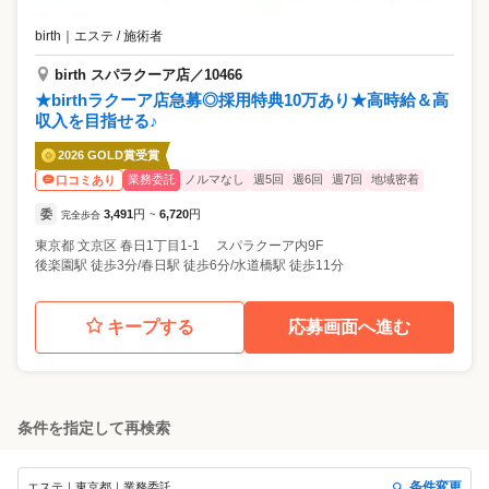
birth
｜
エステ / 施術者
birth スパラクーア店／10466
★birthラクーア店急募◎採用特典10万あり★高時給＆高
収入を目指せる♪
2026 GOLD賞受賞
業務委託
ノルマなし
週5回
週6回
週7回
地域密着
口コミあり
委
3,491
円
6,720
円
完全歩合
~
東京都
文京区
春日1丁目1-1 スパラクーア内9F
後楽園駅 徒歩3分/春日駅 徒歩6分/水道橋駅 徒歩11分
キープする
応募画面へ進む
条件を指定して再検索
条件変更
エステ｜東京都｜業務委託