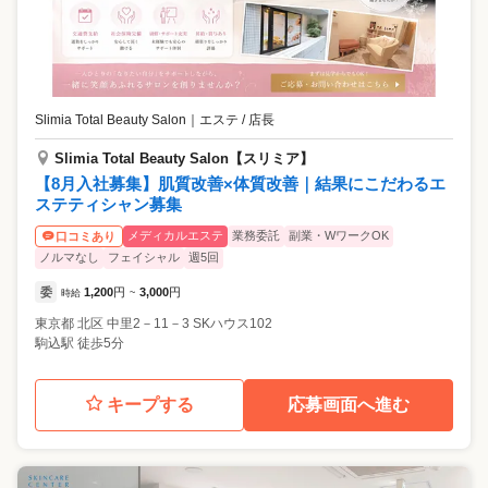
Slimia Total Beauty Salon
｜
エステ / 店長
Slimia Total Beauty Salon【スリミア】
【8月入社募集】肌質改善×体質改善｜結果にこだわるエ
ステティシャン募集
メディカルエステ
業務委託
副業・WワークOK
口コミあり
ノルマなし
フェイシャル
週5回
委
1,200
円
3,000
円
時給
~
東京都
北区
中里2－11－3 SKハウス102
駒込駅 徒歩5分
キープする
応募画面へ進む