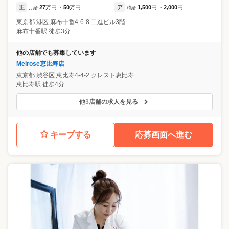
正
27
万円
50
万円
ア
1,500
円
2,000
円
月給
~
時給
~
東京都
港区
麻布十番4-6-8 二進ビル3階
麻布十番駅 徒歩3分
他の店舗でも募集しています
Melrose恵比寿店
東京都
渋谷区
恵比寿4-4-2 クレスト恵比寿
恵比寿駅 徒歩4分
他
3
店舗の求人を見る
キープする
応募画面へ進む