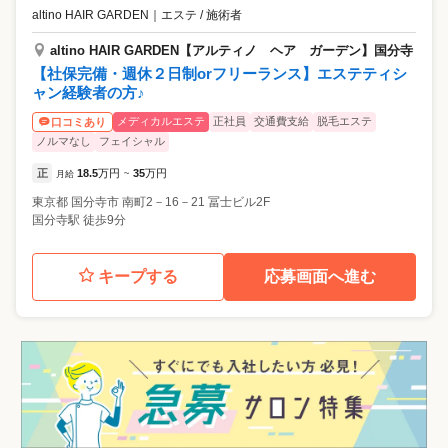
altino HAIR GARDEN
｜
エステ / 施術者
altino HAIR GARDEN【アルティノ ヘア ガーデン】国分寺
【社保完備・週休２日制orフリーランス】エステティシ
ャン経験者の方♪
メディカルエステ
正社員
交通費支給
脱毛エステ
口コミあり
ノルマなし
フェイシャル
正
18.5
万円
35
万円
月給
~
東京都
国分寺市
南町2－16－21 冨士ビル2F
国分寺駅 徒歩9分
キープする
応募画面へ進む