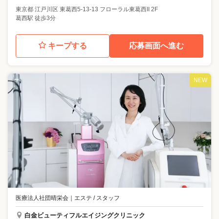
東京都
江戸川区
東葛西5-13-13 フローラル東葛西II 2F
葛西駅 徒歩3分
キープする
応募画面へ進む
NEW
医療法人社団晴栄会
｜
エステ / スタッフ
白金ビューティフルエイジングクリニック