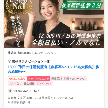
株式会社amas me
｜
エステ / スタッフ
出張リラクゼーション一休
13000円/日の保証制度有【集客率No.1 × 15名大募集】歩
合給50%〜
メディカルエステ
業務委託
副業・WワークOK
口コミあり
ノルマなし
完全個室
フェイシャル
委
25
万円
60
万円
完全歩合
~
東京都
文京区
本郷1-33-3 後楽園キャステール203
水道橋駅 徒歩8分