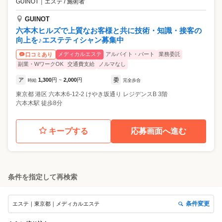
GUINOT
｜
エステ / 施術者
GUINOT
六本木ヒルズで上質なお客様と共に技術・知識・接客の
向上を♪エステティシャン募集中
メディカルエステ
アルバイト・パート
業務委託
口コミあり
副業・WワークOK
交通費支給
ノルマなし
ア
1,300
円
2,000
円
委
時給
~
完全歩合
東京都
港区
六本木6-12-2 けやき坂通り レジデンスB 3階
六本木駅 徒歩8分
キープする
応募画面へ進む
条件を指定して再検索
条件変更
エステ｜東京都｜メディカルエステ