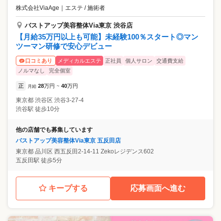
株式会社ViaAge
｜
エステ / 施術者
バストアップ美容整体Via東京 渋谷店
【月給35万円以上も可能】未経験100％スタート◎マン
ツーマン研修で安心デビュー
メディカルエステ
正社員
個人サロン
交通費支給
口コミあり
ノルマなし
完全個室
正
28
万円
40
万円
月給
~
東京都
渋谷区
渋谷3-27-4
渋谷駅 徒歩10分
他の店舗でも募集しています
バストアップ美容整体Via東京 五反田店
東京都
品川区
西五反田2-14-11 Zekoレジデンス602
五反田駅 徒歩5分
キープする
応募画面へ進む