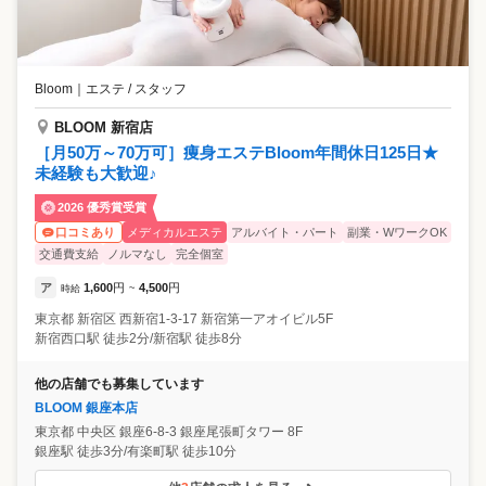
Bloom
｜
エステ / スタッフ
BLOOM 新宿店
［月50万～70万可］痩身エステBloom年間休日125日★
未経験も大歓迎♪
2026 優秀賞受賞
メディカルエステ
アルバイト・パート
副業・WワークOK
口コミあり
交通費支給
ノルマなし
完全個室
ア
1,600
円
4,500
円
時給
~
東京都
新宿区
西新宿1-3-17 新宿第一アオイビル5F
新宿西口駅 徒歩2分/新宿駅 徒歩8分
他の店舗でも募集しています
BLOOM 銀座本店
東京都
中央区
銀座6-8-3 銀座尾張町タワー 8F
銀座駅 徒歩3分/有楽町駅 徒歩10分