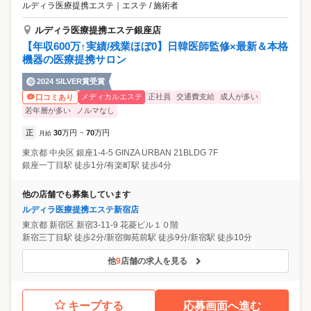
ルディラ医療提携エステ
｜
エステ / 施術者
ルディラ医療提携エステ銀座店
【年収600万↑実績/残業ほぼ0】日韓医師監修×最新＆本格
機器の医療提携サロン
2024 SILVER賞受賞
メディカルエステ
正社員
交通費支給
成人が多い
口コミあり
若年層が多い
ノルマなし
正
30
万円
70
万円
月給
~
東京都
中央区
銀座1-4-5 GINZA URBAN 21BLDG 7F
銀座一丁目駅 徒歩1分/有楽町駅 徒歩4分
他の店舗でも募集しています
ルディラ医療提携エステ新宿店
東京都
新宿区
新宿3-11-9 花菱ビル１０階
新宿三丁目駅 徒歩2分/新宿御苑前駅 徒歩9分/新宿駅 徒歩10分
他
9
店舗の求人を見る
キープする
応募画面へ進む