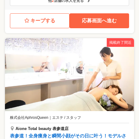
他
2
店舗の求人を見る
キープする
応募画面へ進む
掲載終了間近
株式会社AphrosQueen
｜
エステ / スタッフ
Aione Total beauty 表参道店
表参道！全身痩身と瞬間小顔がその日に叶う！モデルさ