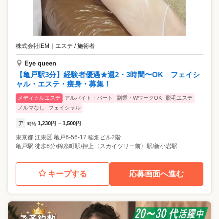
株式会社IEM
｜
エステ / 施術者
Eye queen
【亀戸駅3分】経験者優遇★週2・3時間〜OK フェイシ
ャル・エステ・痩身・募集！
メディカルエステ
アルバイト・パート
副業・WワークOK
脱毛エステ
ノルマなし
フェイシャル
ア
1,230
円
1,500
円
時給
~
東京都
江東区
亀戸6-56-17 稲畑ビル2階
亀戸駅 徒歩6分/錦糸町駅/押上〈スカイツリー前〉駅/新小岩駅
キープする
応募画面へ進む