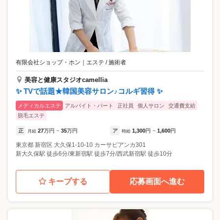
有限会社ショップ・ホン
｜
エステ / 施術者
美容と健康スタジオcamellia
✨ TVで話題★韓国美容サロン♪コルギ習得 ✨
メディカルエステ
アルバイト・パート
正社員
個人サロン
交通費支給
脱毛エステ
正
27
万円
35
万円
ア
1,300
円
1,600
円
月給
~
時給
~
東京都
新宿区
大久保1-10-10 カーサビアンカ301
新大久保駅 徒歩6分/東新宿駅 徒歩7分/西武新宿駅 徒歩10分
キープする
応募画面へ進む