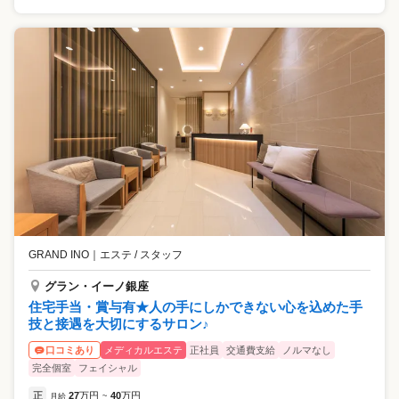
GRAND INO
｜
エステ / スタッフ
グラン・イーノ銀座
住宅手当・賞与有★人の手にしかできない心を込めた手
技と接遇を大切にするサロン♪
メディカルエステ
正社員
交通費支給
ノルマなし
口コミあり
完全個室
フェイシャル
正
27
万円
40
万円
月給
~