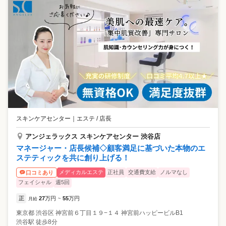
スキンケアセンター
｜
エステ / 店長
アンジェラックス スキンケアセンター 渋谷店
マネージャー・店長候補◇顧客満足に基づいた本物のエ
ステティックを共に創り上げる！
メディカルエステ
正社員
交通費支給
ノルマなし
口コミあり
フェイシャル
週5回
正
27
万円
55
万円
月給
~
東京都
渋谷区
神宮前６丁目１９−１４ 神宮前ハッピービルB1
渋谷駅 徒歩8分