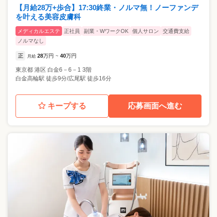
【月給28万+歩合】17:30終業・ノルマ無！ノーファンデ
を叶える美容皮膚科
メディカルエステ
正社員
副業・WワークOK
個人サロン
交通費支給
ノルマなし
正
28
万円
40
万円
月給
~
東京都
港区
白金6－6－1 3階
白金高輪駅 徒歩9分/広尾駅 徒歩16分
キープする
応募画面へ進む