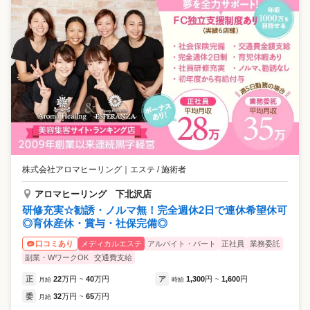
株式会社アロマヒーリング
｜
エステ / 施術者
アロマヒーリング 下北沢店
研修充実☆勧誘・ノルマ無！完全週休2日で連休希望休可
◎育休産休・賞与・社保完備◎
メディカルエステ
アルバイト・パート
正社員
業務委託
口コミあり
副業・WワークOK
交通費支給
正
22
万円
40
万円
ア
1,300
円
1,600
円
月給
~
時給
~
委
32
万円
65
万円
月給
~