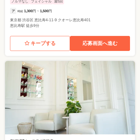
ノルマなし
フェイシャル
週5回
ア
1,300
円
1,500
円
時給
~
東京都
渋谷区
恵比寿4-11-9 クオーレ恵比寿401
恵比寿駅 徒歩9分
キープする
応募画面へ進む