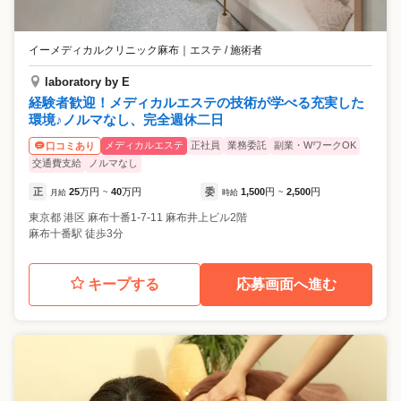
イーメディカルクリニック麻布
｜
エステ / 施術者
laboratory by E
経験者歓迎！メディカルエステの技術が学べる充実した
環境♪ノルマなし、完全週休二日
メディカルエステ
正社員
業務委託
副業・WワークOK
口コミあり
交通費支給
ノルマなし
正
25
万円
40
万円
委
1,500
円
2,500
円
月給
~
時給
~
東京都
港区
麻布十番1-7-11 麻布井上ビル2階
麻布十番駅 徒歩3分
キープする
応募画面へ進む