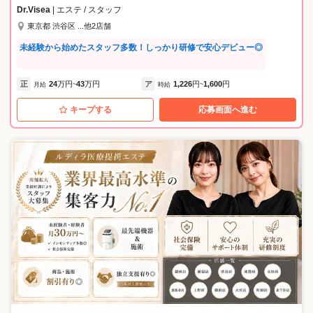
Dr.Visea
| エステ / スタッフ
東京都 渋谷区 ...他2店舗
未経験から始めたスタッフ多数！しっかり研修で安心デビュー◎
正
24
万円
43
万円
ア
1,226
円
1,600
円
月給
~
時給
~
キープする
応募画面へ進む