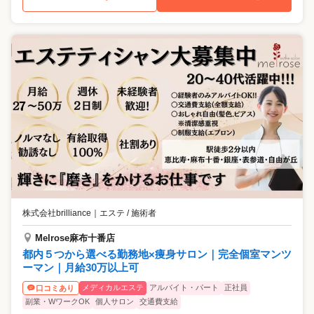
株式会社brilliance
｜
エステ / 施術者
Melrose麻布十番店
都内５つから選べる勤務地×痩身サロン｜完全個室マンツ
ーマン｜月給30万以上可
メディカルエステ
アルバイト・パート
正社員
口コミあり
副業・WワークOK
個人サロン
交通費支給