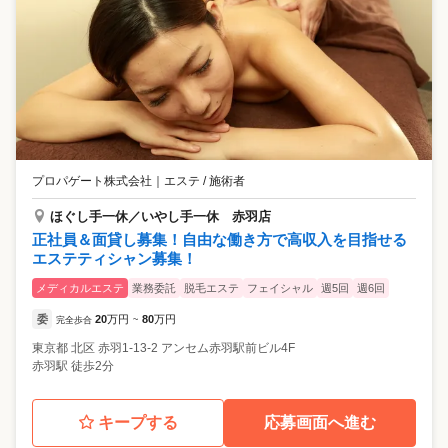
プロパゲート株式会社
｜
エステ / 施術者
ほぐし手一休／いやし手一休 赤羽店
正社員＆面貸し募集！自由な働き方で高収入を目指せる
エステティシャン募集！
メディカルエステ
業務委託
脱毛エステ
フェイシャル
週5回
週6回
委
20
万円
80
万円
完全歩合
~
東京都
北区
赤羽1-13-2 アンセム赤羽駅前ビル4F
赤羽駅 徒歩2分
キープする
応募画面へ進む