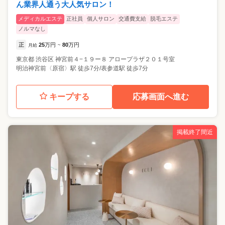
ん業界人通う大人気サロン！
メディカルエステ
正社員
個人サロン
交通費支給
脱毛エステ
ノルマなし
正
25
万円
80
万円
月給
~
東京都
渋谷区
神宮前４−１９ー８ アロープラザ２０１号室
明治神宮前〈原宿〉駅 徒歩7分/表参道駅 徒歩7分
キープする
応募画面へ進む
掲載終了間近