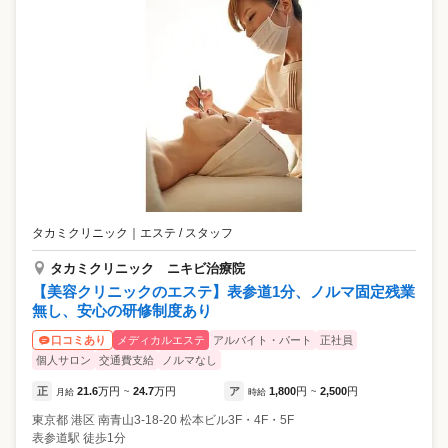
タカミクリニック
｜
エステ / スタッフ
タカミクリニック ニキビ治療院
【美容クリニックのエステ】表参道1分、ノルマ固定残業
無し、安心の研修制度あり
メディカルエステ
アルバイト・パート
正社員
口コミあり
個人サロン
交通費支給
ノルマなし
正
21.6
万円
24.7
万円
ア
1,800
円
2,500
円
月給
~
時給
~
東京都
港区
南青山3-18-20 松本ビル3F・4F・5F
表参道駅 徒歩1分