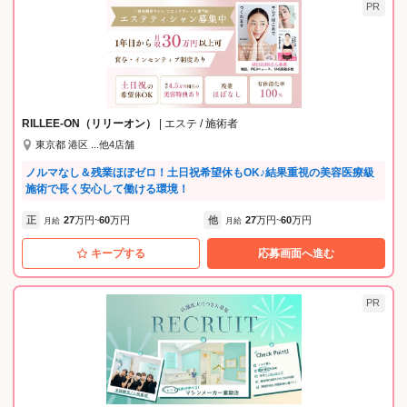
PR
RILLEE-ON（リリーオン）
| エステ / 施術者
東京都 港区 ...他4店舗
ノルマなし＆残業ほぼゼロ！土日祝希望休もOK♪結果重視の美容医療級
施術で長く安心して働ける環境！
正
27
万円
60
万円
他
27
万円
60
万円
月給
~
月給
~
キープする
応募画面へ進む
PR