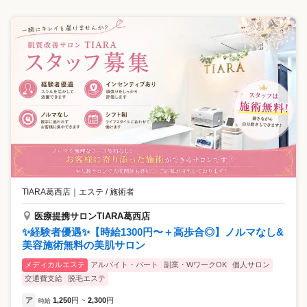
TIARA葛西店
｜
エステ / 施術者
医療提携サロンTIARA葛西店
✨経験者優遇✨【時給1300円〜＋高歩合◎】ノルマなし&
美容施術無料の美肌サロン
メディカルエステ
アルバイト・パート
副業・WワークOK
個人サロン
交通費支給
脱毛エステ
ア
1,250
円
2,300
円
時給
~