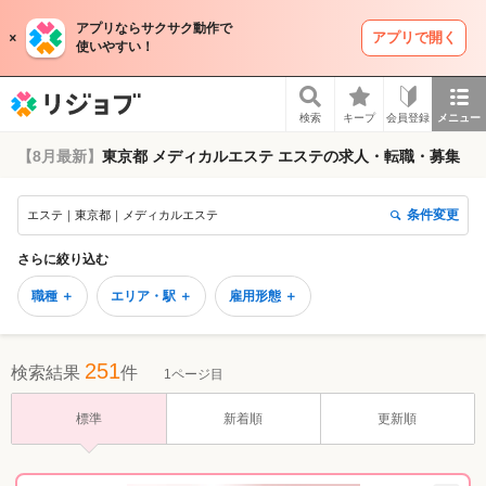
アプリならサクサク動作で
アプリで開く
使いやすい！
リジョブ
検索
キープ
会員登録
メニュー
【8月最新】
東京都 メディカルエステ エステの求人・転職・募集
条件変更
エステ｜東京都｜メディカルエステ
さらに絞り込む
職種 ＋
エリア・駅 ＋
雇用形態 ＋
251
検索結果
件
1ページ目
標準
新着順
更新順