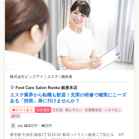
株式会社ビッグアイ
｜
エステ / 施術者
Foot Care Salon Runka 銀座本店
エステ業界から転職も歓迎！充実の研修で確実にニーズ
ある「技術」身に付けませんか？
完全個室
正社員
個人サロン
交通費支給
ノルマなし
口コミあり
週5回
正
20.5
万円
45
万円
月給
~
東京都
中央区
銀座2丁目13-20 東武ハイライン銀座二丁目ビル ８F