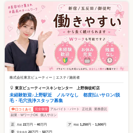
株式会社東京ビューティー
｜
エステ / 施術者
東京ビューティースキンセンター 上野御徒町店
未経験歓迎♪上野駅近 ノルマなし 都度払いサロン/脱
毛・毛穴洗浄スタッフ募集
完全個室
アルバイト・パート
正社員
業務委託
口コミあり
副業・WワークOK
個人サロン
正
22
万円
40
万円
ア
1,250
円
1,500
円
月給
~
時給
~
委
20
万円
50
万円
完全歩合
~