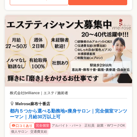
株式会社brilliance
｜
エステ / 施術者
Melrose麻布十番店
都内５つから選べる勤務地×痩身サロン｜完全個室マンツ
ーマン｜月給30万以上可
完全個室
アルバイト・パート
正社員
副業・WワークOK
口コミあり
個人サロン
交通費支給