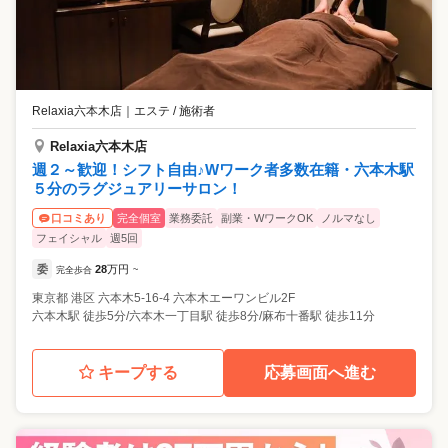
Relaxia六本木店
｜
エステ / 施術者
Relaxia六本木店
週２～歓迎！シフト自由♪Wワーク者多数在籍・六本木駅
５分のラグジュアリーサロン！
完全個室
業務委託
副業・WワークOK
ノルマなし
口コミあり
フェイシャル
週5回
委
28
万円
完全歩合
~
東京都
港区
六本木5-16-4 六本木エーワンビル2F
六本木駅 徒歩5分/六本木一丁目駅 徒歩8分/麻布十番駅 徒歩11分
キープする
応募画面へ進む