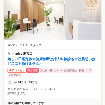
manics
｜
エステ / スタッフ
manics 調布店
嬉しい日曜定休☆健康診断は婦人科検診も☆社員想いは
どこにも負けません♪
完全個室
正社員
個人サロン
交通費支給
脱毛エステ
口コミあり
ノルマなし
正
24
万円
70
万円
月給
~
東京都
調布市
布田1-47-1 アルビル5Ｆ
調布駅 徒歩2分
他の店舗でも募集しています