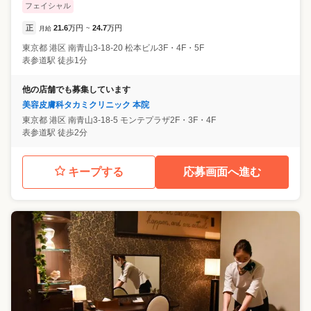
フェイシャル
正
21.6
万円
24.7
万円
月給
~
東京都
港区
南青山3-18-20 松本ビル3F・4F・5F
表参道駅 徒歩1分
他の店舗でも募集しています
美容皮膚科タカミクリニック 本院
東京都
港区
南青山3-18-5 モンテプラザ2F・3F・4F
表参道駅 徒歩2分
キープする
応募画面へ進む