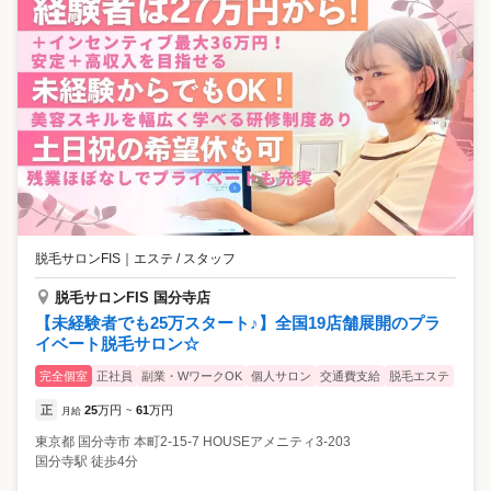
脱毛サロンFIS
｜
エステ / スタッフ
脱毛サロンFIS 国分寺店
【未経験者でも25万スタート♪】全国19店舗展開のプラ
イベート脱毛サロン☆
完全個室
正社員
副業・WワークOK
個人サロン
交通費支給
脱毛エステ
正
25
万円
61
万円
月給
~
東京都
国分寺市
本町2-15-7 HOUSEアメニティ3-203
国分寺駅 徒歩4分