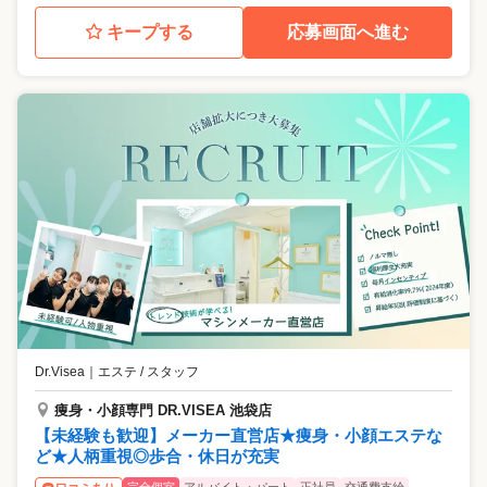
キープする
応募画面へ進む
Dr.Visea
｜
エステ / スタッフ
痩身・小顔専門 DR.VISEA 池袋店
【未経験も歓迎】メーカー直営店★痩身・小顔エステな
ど★人柄重視◎歩合・休日が充実