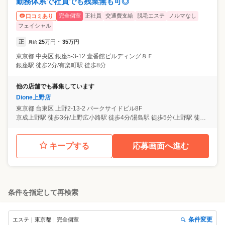
勤務体系で社員でも残業無も可◎
完全個室
正社員
交通費支給
脱毛エステ
ノルマなし
口コミあり
フェイシャル
正
25
万円
35
万円
月給
~
東京都
中央区
銀座5-3-12 壹番館ビルディング８Ｆ
銀座駅 徒歩2分/有楽町駅 徒歩8分
他の店舗でも募集しています
Dione上野店
東京都
台東区
上野2-13-2 パークサイドビル8F
京成上野駅 徒歩3分/上野広小路駅 徒歩4分/湯島駅 徒歩5分/上野駅 徒歩9分
キープする
応募画面へ進む
条件を指定して再検索
条件変更
エステ｜東京都｜完全個室