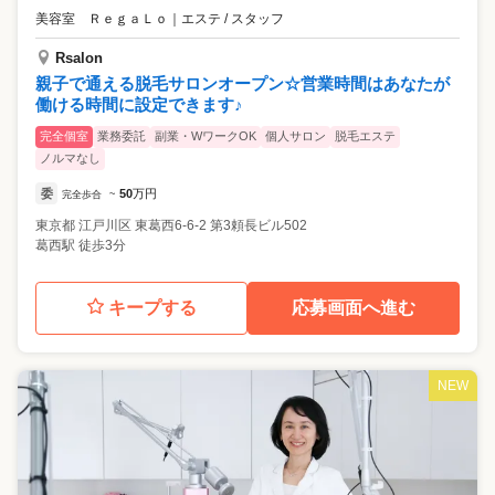
美容室 ＲｅｇａＬｏ
｜
エステ / スタッフ
Rsalon
親子で通える脱毛サロンオープン☆営業時間はあなたが
働ける時間に設定できます♪
完全個室
業務委託
副業・WワークOK
個人サロン
脱毛エステ
ノルマなし
委
50
万円
完全歩合
~
東京都
江戸川区
東葛西6-6-2 第3頼長ビル502
葛西駅 徒歩3分
キープする
応募画面へ進む
NEW