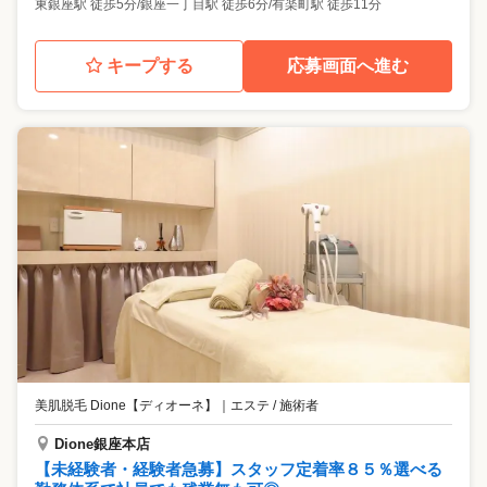
東銀座駅 徒歩5分/銀座一丁目駅 徒歩6分/有楽町駅 徒歩11分
キープする
応募画面へ進む
美肌脱毛 Dione【ディオーネ】
｜
エステ / 施術者
Dione銀座本店
【未経験者・経験者急募】スタッフ定着率８５％選べる