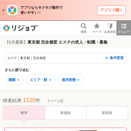
アプリならサクサク動作で
アプリで開く
使いやすい！
リジョブ
検索
キープ
会員登録
メニュー
【8月最新】
東京都 完全個室 エステの求人・転職・募集
条件変更
エステ｜東京都｜完全個室
さらに絞り込む
職種 ＋
エリア・駅 ＋
雇用形態 ＋
1120
検索結果
件
1ページ目
標準
新着順
更新順