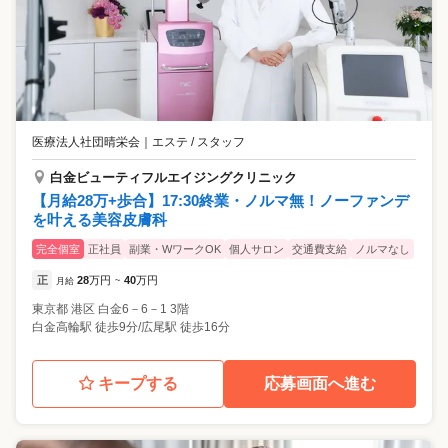
医療法人社団晴栄会
｜
エステ / スタッフ
白金ビューティフルエイジングクリニック
【月給28万+歩合】17:30終業・ノルマ無！ノーファンデ
を叶える美容皮膚科
完全個室
正社員
副業・WワークOK
個人サロン
交通費支給
ノルマなし
正
28
万円
40
万円
月給
~
東京都
港区
白金6－6－1 3階
白金高輪駅 徒歩9分/広尾駅 徒歩16分
キープする
応募画面へ進む