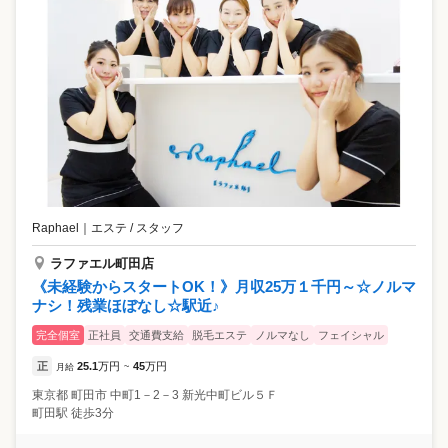
Raphael
｜
エステ / スタッフ
ラファエル町田店
《未経験からスタートOK！》月収25万１千円～☆ノルマ
ナシ！残業ほぼなし☆駅近♪
完全個室
正社員
交通費支給
脱毛エステ
ノルマなし
フェイシャル
正
25.1
万円
45
万円
月給
~
東京都
町田市
中町1－2－3 新光中町ビル５Ｆ
町田駅 徒歩3分