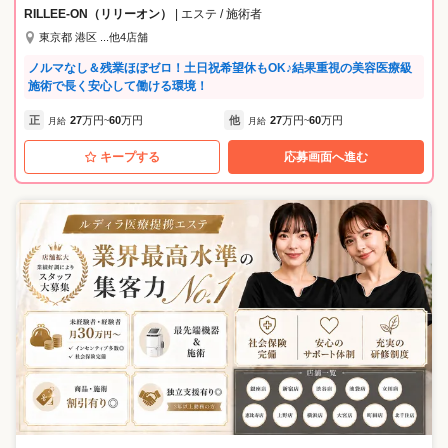
こだわった空間。働くセラピストもその一部として、お客様に“本物の癒
RILLEE-ON（リリーオン）
| エステ / 施術者
し”を届けます。 【POINT3：業界でも稀な“年単位”の研修】 東洋医学に
東京都 港区 ...他4店舗
基づいた「スイナマッサージ」等の本格技術を、1つひとつ習得できるよ
う、2～3年かけた長期育成体制を整えています。 業界では珍しい、年単
ノルマなし＆残業ほぼゼロ！土日祝希望休もOK♪結果重視の美容医療級
位でじっくり技術を身につけられる環境だからこそ、経験ゼロからで
施術で長く安心して働ける環境！
も“本物のプロ”を目指せます。 研修の流れは《仕事内容》欄にて詳しく
ご紹介しています。
正
27
万円
60
万円
他
27
万円
60
万円
月給
~
月給
~
キープする
応募画面へ進む