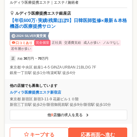
ルディラ医療提携エステ
｜
エステ / 施術者
ルディラ医療提携エステ銀座店
【年収600万↑実績/残業ほぼ0】日韓医師監修×最新＆本格
機器の医療提携サロン
2024 SILVER賞受賞
完全個室
正社員
交通費支給
成人が多い
ノルマなし
口コミあり
若年層が多い
正
30
万円
70
万円
月給
~
東京都
中央区
銀座1-4-5 GINZA URBAN 21BLDG 7F
銀座一丁目駅 徒歩1分/有楽町駅 徒歩4分
他の店舗でも募集しています
ルディラ医療提携エステ新宿店
東京都
新宿区
新宿3-11-9 花菱ビル１０階
新宿三丁目駅 徒歩2分/新宿御苑前駅 徒歩9分/新宿駅 徒歩10分
他
9
店舗の求人を見る
キープする
応募画面へ進む