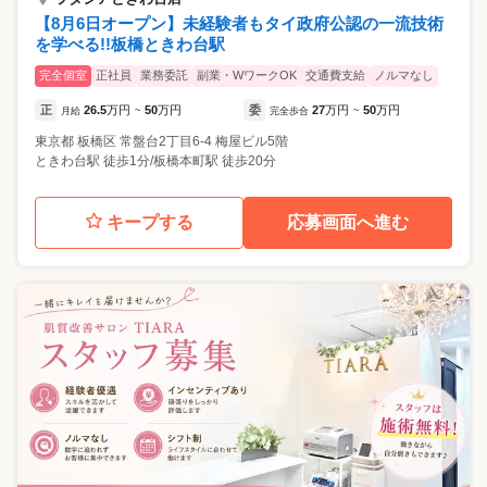
【8月6日オープン】未経験者もタイ政府公認の一流技術
を学べる!!板橋ときわ台駅
完全個室
正社員
業務委託
副業・WワークOK
交通費支給
ノルマなし
正
26.5
万円
50
万円
委
27
万円
50
万円
月給
~
完全歩合
~
東京都
板橋区
常盤台2丁目6-4 梅屋ビル5階
ときわ台駅 徒歩1分/板橋本町駅 徒歩20分
キープする
応募画面へ進む