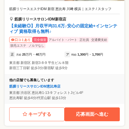
筋膜リリースエステIDM 新宿 恵比寿 川﨑 横浜
｜
エステ / スタッフ
筋膜リリースサロンIDM新宿店
【未経験◎】月収平均31.6万♪安心の固定給+インセンテ
ィブ 資格取得も無料♪
完全個室
アルバイト・パート
正社員
交通費支給
口コミあり
脱毛エステ
ノルマなし
正
25
万円
40
万円
ア
1,300
円
1,700
円
月給
~
時給
~
東京都
新宿区
新宿3-8-9 平生ビル８階
新宿三丁目駅 徒歩3分/新宿駅 徒歩9分
他の店舗でも募集しています
筋膜リリースサロンIDM恵比寿店
東京都
渋谷区
恵比寿1-13-9 フォレストJビル4F
恵比寿駅 徒歩4分/代官山駅 徒歩13分
キープする
応募画面へ進む