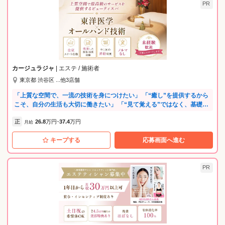
PR
カージュラジャ
| エステ / 施術者
東京都 渋谷区 ...他3店舗
「上質な空間で、一流の技術を身につけたい」 「“癒し”を提供するから
こそ、自分の生活も大切に働きたい」 「“見て覚える”ではなく、基礎か
ら丁寧に教えてくれる場所で、本物の技術を学びたい」 そんな想いに、
正
26.8
万円
37.4
万円
まっすぐ応えるのが〈カージュラジャ〉です。 入社後すぐに始まるの
月給
~
は、業界では類を見ないほど手厚く体系化された“年単位”の研修。 座学
キープする
応募画面へ進む
はもちろん、専任トレーナーからの研修など、約9カ月かけてボディメニ
ューをじっくり習得。さらに2～3年をかけてフェイシャル・ブライダ
ル…全技術の習得を目指します。 手厚いサポートのもと、“本物のプ
ロ”を目指せる環境が整っています。 《カージュラジャで働く5つの魅
PR
力！》 【POINT1：東洋医学×オールハンドの“結果が出る”施術】 アロマ
やリンパマッサージとは異なり、経絡・気血水のバランスを整える「ス
イナマッサージ」を提供。 東洋医学に基づいた独自の技術は、“ただ気
持ちいい”だけでなく、お悩みの根本改善を目指します。 【POINT2：全
室スイート仕様の非日常ラグジュアリー】 高級ホテルや百貨店に構える
店舗は、受付から施術ルーム、サウナ、メイクスペースまで、上質さに