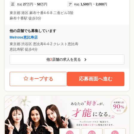
正
27
万円
50
万円
ア
1,500
円
2,000
円
月給
~
時給
~
東京都
港区
麻布十番4-6-8 二進ビル3階
麻布十番駅 徒歩3分
他の店舗でも募集しています
Melrose恵比寿店
東京都
渋谷区
恵比寿4-4-2 クレスト恵比寿
恵比寿駅 徒歩4分
他
3
店舗の求人を見る
キープする
応募画面へ進む