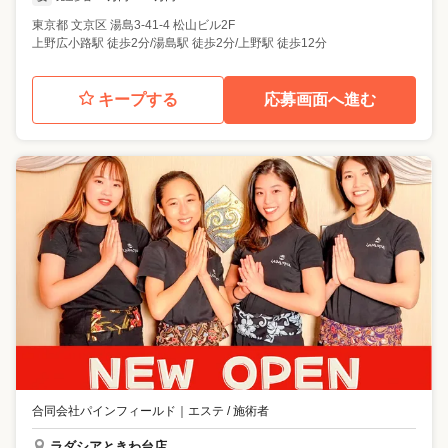
東京都
文京区
湯島3-41-4 松山ビル2F
上野広小路駅 徒歩2分/湯島駅 徒歩2分/上野駅 徒歩12分
キープする
応募画面へ進む
合同会社パインフィールド
｜
エステ / 施術者
ラダシアときわ台店