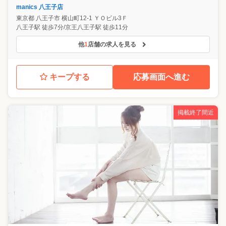
manics 八王子店
東京都
八王子市
横山町12-1 ＹＯビル3Ｆ
八王子駅 徒歩7分/京王八王子駅 徒歩11分
他
1
店舗の求人を見る
キープする
応募画面へ進む
掲載終了間近