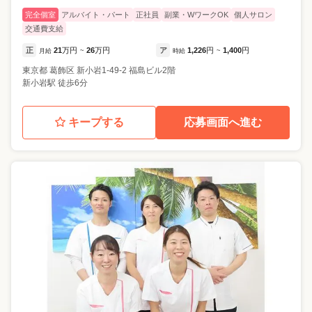
完全個室
アルバイト・パート
正社員
副業・WワークOK
個人サロン
交通費支給
正
21
万円
26
万円
ア
1,226
円
1,400
円
月給
~
時給
~
東京都
葛飾区
新小岩1-49-2 福島ビル2階
新小岩駅 徒歩6分
キープする
応募画面へ進む