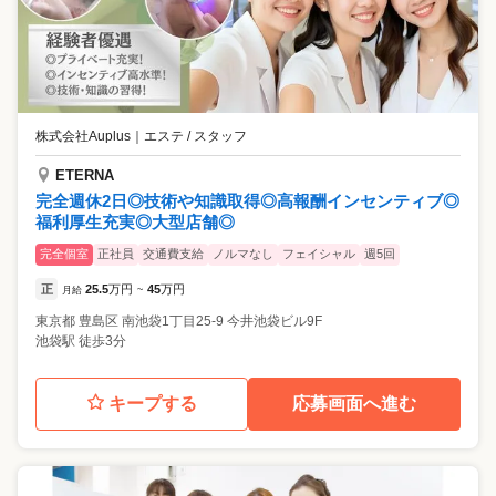
株式会社Auplus
｜
エステ / スタッフ
ETERNA
完全週休2日◎技術や知識取得◎高報酬インセンティブ◎
福利厚生充実◎大型店舗◎
完全個室
正社員
交通費支給
ノルマなし
フェイシャル
週5回
正
25.5
万円
45
万円
月給
~
東京都
豊島区
南池袋1丁目25-9 今井池袋ビル9F
池袋駅 徒歩3分
キープする
応募画面へ進む