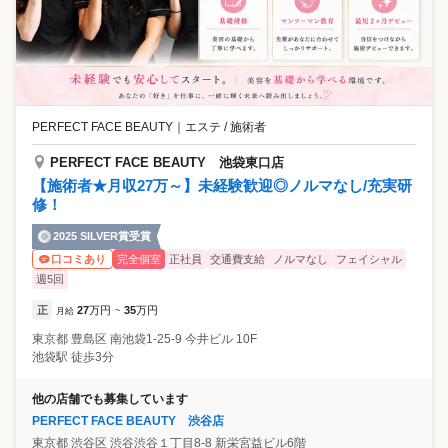
PERFECT FACE BEAUTY
｜
エステ / 施術者
PERFECT FACE BEAUTY 池袋東口店
【施術者★月収27万～】未経験歓迎◎ノルマなし/充実研
修！
2025 SILVER賞受賞
完全個室
正社員
交通費支給
ノルマなし
フェイシャル
口コミあり
週5回
正
27
万円
35
万円
月給
~
東京都
豊島区
南池袋1-25-9 今井ビル 10F
池袋駅 徒歩3分
他の店舗でも募集しています
PERFECT FACE BEAUTY 渋谷店
東京都
渋谷区
渋谷渋谷１丁目8-8 新栄宮益ビル6階