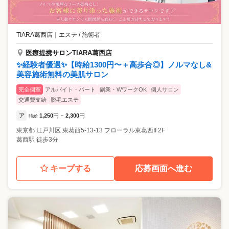
TIARA葛西店
｜
エステ / 施術者
医療提携サロンTIARA葛西店
✨経験者優遇✨【時給1300円〜＋高歩合◎】ノルマなし&
美容施術無料の美肌サロン
完全個室
アルバイト・パート
副業・WワークOK
個人サロン
交通費支給
脱毛エステ
ア
1,250
円
2,300
円
時給
~
東京都
江戸川区
東葛西5-13-13 フローラル東葛西II 2F
葛西駅 徒歩3分
キープする
応募画面へ進む