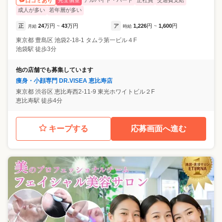
完全個室
アルバイト・パート
正社員
交通費支給
口コミあり
成人が多い
若年層が多い
正
24
万円
43
万円
ア
1,226
円
1,600
円
月給
~
時給
~
東京都
豊島区
池袋2-18-1 タムラ第一ビル４F
池袋駅 徒歩3分
他の店舗でも募集しています
痩身・小顔専門 DR.VISEA 恵比寿店
東京都
渋谷区
恵比寿西2-11-9 東光ホワイトビル２F
恵比寿駅 徒歩4分
キープする
応募画面へ進む