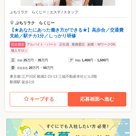
ぷちリラク らくじー
｜
エステ / スタッフ
ぷちリラク らくじー
【★あなたにあった働き方ができる★】高歩合／交通費
支給／駅チカ1分／しっかり研修
完全個室
アルバイト・パート
正社員
業務委託
副業・WワークOK
個人サロン
正
25
万円
35
万円
ア
1,400
円
1,500
円
月給
~
時給
~
委
20
万円
50
万円
完全歩合
~
東京都
江戸川区
船堀2-23-13 三福不動産本社ビル2階
船堀駅 徒歩1分
キープする
応募画面へ進む