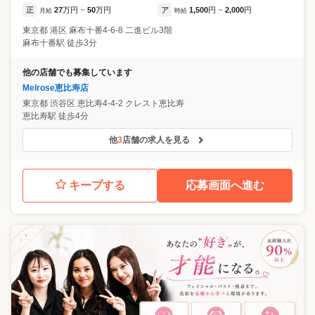
正
27
万円
50
万円
ア
1,500
円
2,000
円
月給
~
時給
~
東京都
港区
麻布十番4-6-8 二進ビル3階
麻布十番駅 徒歩3分
他の店舗でも募集しています
Melrose恵比寿店
東京都
渋谷区
恵比寿4-4-2 クレスト恵比寿
恵比寿駅 徒歩4分
他
3
店舗の求人を見る
キープする
応募画面へ進む