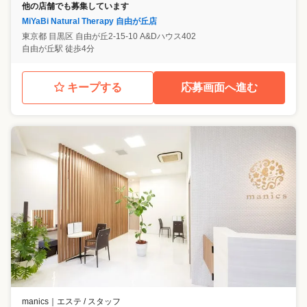
他の店舗でも募集しています
MiYaBi Natural Therapy 自由が丘店
東京都
目黒区
自由が丘2-15-10 A&Dハウス402
自由が丘駅 徒歩4分
キープする
応募画面へ進む
manics
｜
エステ / スタッフ