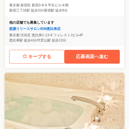
東京都
新宿区
新宿3-8-9 平生ビル８階
新宿三丁目駅 徒歩3分/新宿駅 徒歩9分
他の店舗でも募集しています
筋膜リリースサロンIDM恵比寿店
東京都
渋谷区
恵比寿1-13-9 フォレストJビル4F
恵比寿駅 徒歩4分/代官山駅 徒歩13分
キープする
応募画面へ進む