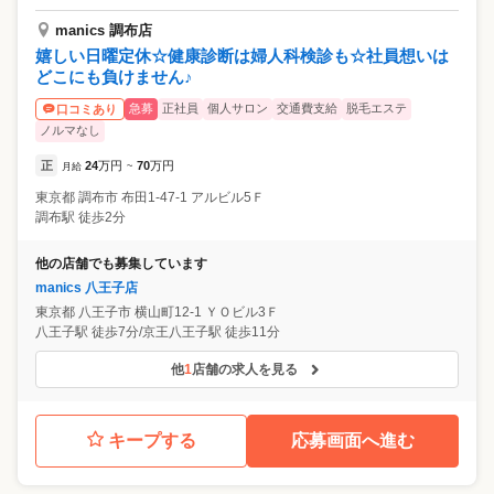
manics 調布店
嬉しい日曜定休☆健康診断は婦人科検診も☆社員想いは
どこにも負けません♪
急募
正社員
個人サロン
交通費支給
脱毛エステ
口コミあり
ノルマなし
正
24
万円
70
万円
月給
~
東京都
調布市
布田1-47-1 アルビル5Ｆ
調布駅 徒歩2分
他の店舗でも募集しています
manics 八王子店
東京都
八王子市
横山町12-1 ＹＯビル3Ｆ
八王子駅 徒歩7分/京王八王子駅 徒歩11分
他
1
店舗の求人を見る
キープする
応募画面へ進む