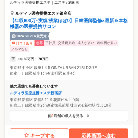
ルディラ医療提携エステ
｜
エステ / 施術者
で出かけるスタッフもいたりとスタッフ同士の仲が良く、和気あいあい
と働いています ●高いスタッフ満足度 私たちキレイサローネは、関東エ
ルディラ医療提携エステ銀座店
リアに8店舗を展開中。 決して大きな会社ではありませんが、だからこ
【年収600万↑実績/残業ほぼ0】日韓医師監修×最新＆本格
そ皆さんの【働く環境の改善をスピード感をもって対応】できます。 た
機器の医療提携サロン
くさんのスタッフの声を反映させてきた結果、スタッフ定着率・スタッ
フ満足度が高いサロンとして成長してきました。
2024 SILVER賞受賞
急募
正社員
交通費支給
成人が多い
若年層が多い
口コミあり
ノルマなし
正
30
万円
70
万円
月給
~
東京都
中央区
銀座1-4-5 GINZA URBAN 21BLDG 7F
銀座一丁目駅 徒歩1分/有楽町駅 徒歩4分
他の店舗でも募集しています
ルディラ医療提携エステ新宿店
東京都
新宿区
新宿3-11-9 花菱ビル１０階
新宿三丁目駅 徒歩2分/新宿御苑前駅 徒歩9分/新宿駅 徒歩10分
他
9
店舗の求人を見る
キープする
応募画面へ進む