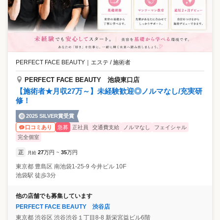
PERFECT FACE BEAUTY
｜
エステ / 施術者
PERFECT FACE BEAUTY 池袋東口店
【施術者★月収27万～】未経験歓迎◎ノルマなし/充実研
修！
2025 SILVER賞受賞
急募
正社員
交通費支給
ノルマなし
フェイシャル
口コミあり
完全個室
正
27
万円
35
万円
月給
~
東京都
豊島区
南池袋1-25-9 今井ビル 10F
池袋駅 徒歩3分
他の店舗でも募集しています
PERFECT FACE BEAUTY 渋谷店
東京都
渋谷区
渋谷渋谷１丁目8-8 新栄宮益ビル6階