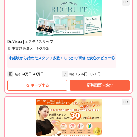
PR
Dr.Visea
| エステ / スタッフ
東京都 渋谷区 ...他2店舗
未経験から始めたスタッフ多数！しっかり研修で安心デビュー◎
正
24
万円
43
万円
ア
1,226
円
1,600
円
月給
~
時給
~
キープする
応募画面へ進む
PR