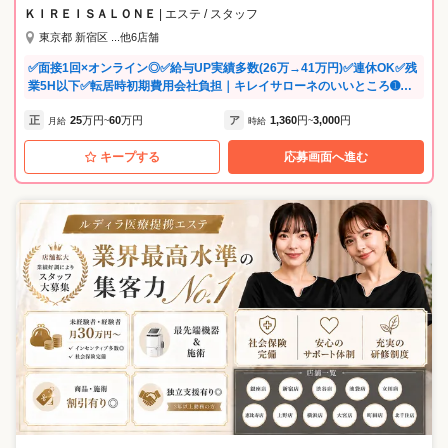
ＫＩＲＥＩＳＡＬＯＮＥ
| エステ / スタッフ
東京都 新宿区 ...他6店舗
✅面接1回×オンライン◎✅給与UP実績多数(26万→41万円)✅連休OK✅残
業5H以下✅転居時初期費用会社負担｜キレイサローネのいいところ➊高
水準のお給料&インセンティブ！基本給の昇給査定は<毎月>ありで安定
正
25
万円
60
万円
ア
1,360
円
3,000
円
＆高収入◎さらにインセンティブは＋10万円のGetも可能❷チームワー
月給
~
時給
~
クがいい！だからこそ人柄重視の採用です➌着実に成長できる少人数研
キープする
応募画面へ進む
修制度！最大でも6人での研修だから未経験でも技術習得できます➍営業
が苦手でも大丈夫！技術力が上がればインセンティブ支給あり➎女性が
長く働くためのキャリアアップ制度が充実 ・‥…━━━☆・‥…━━━
☆ キレイサローネの自慢 ・‥…━━━☆・‥…━━━☆ ●高水準のお給
料 その秘密は昇給制度と、豊富なインセンティブにあります。 昇給査定
は毎月実施！インセンティブは【未経験入社1年間で約4.5倍】になった
スタッフも！ ●女性のためのキャリアアップ制度 キレイサローネは経
験・年齢に関係無くキャリアアップできるチャンスが豊富。 店長、エリ
アマネージャー、トレーナーなどの役職を用意しており、実績を着実に
積み重ね入社1年ほどで店長に昇進したスタッフもいます！ 育休復帰後
の時短社員もおり、女性にとって働きやすく長く勤められる環境です。
●入社すぐでも着実に成長できる【少人数研修制度】 最大でも6名の新人
研修ではトレーナーが一人一人に合わせて丁寧に指導。 ベテラントレー
ナーが皆さんの良い部分を伸ばしてくれます。 分からないことはすぐに
聞ける環境で、技術に自信を持った状態でサロンデビュー！ ●チームワ
ーク 各店舗のスタッフ人数は4～12名。このくらいの規模だから保てる
チームワークと、抜群な風通しのよさが自慢です。 中にはプライベート