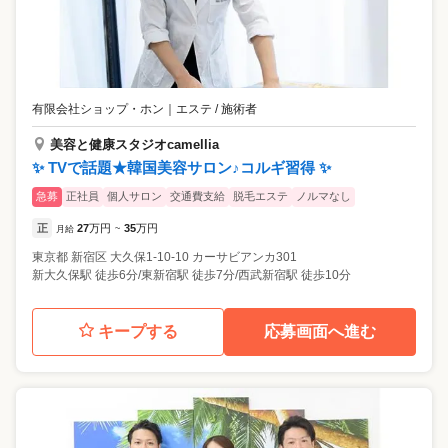
有限会社ショップ・ホン
｜
エステ / 施術者
美容と健康スタジオcamellia
✨ TVで話題★韓国美容サロン♪コルギ習得 ✨
急募
正社員
個人サロン
交通費支給
脱毛エステ
ノルマなし
正
27
万円
35
万円
月給
~
東京都
新宿区
大久保1-10-10 カーサビアンカ301
新大久保駅 徒歩6分/東新宿駅 徒歩7分/西武新宿駅 徒歩10分
キープする
応募画面へ進む