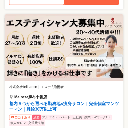
株式会社brilliance
｜
エステ / 施術者
Melrose麻布十番店
都内５つから選べる勤務地×痩身サロン｜完全個室マンツ
ーマン｜月給30万以上可
急募
アルバイト・パート
正社員
副業・WワークOK
口コミあり
個人サロン
交通費支給