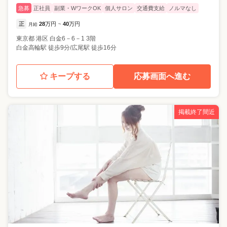
急募
正社員
副業・WワークOK
個人サロン
交通費支給
ノルマなし
正
28
万円
40
万円
月給
~
東京都
港区
白金6－6－1 3階
白金高輪駅 徒歩9分/広尾駅 徒歩16分
キープする
応募画面へ進む
掲載終了間近