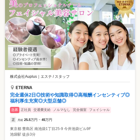
株式会社Auplus
｜
エステ / スタッフ
ETERNA
完全週休2日◎技術や知識取得◎高報酬インセンティブ◎
福利厚生充実◎大型店舗◎
急募
正社員
交通費支給
ノルマなし
完全個室
フェイシャル
正
25.5
万円
45
万円
月給
~
東京都
豊島区
南池袋1丁目25-9 今井池袋ビル9F
池袋駅 徒歩3分