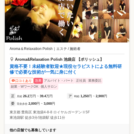
Aroma＆Relaxation Polish
｜
エステ / 施術者
Aroma&Relaxation Polish 池袋店 【ポリッシュ】
資格不要！未経験者歓迎★現役セラピストによる無料研
修で必要な技術が一気に身に付く
急募
アルバイト・パート
正社員
業務委託
口コミあり
副業・WワークOK
個人サロン
正
26.2
万円
39.4
万円
ア
1,250
円
2,900
円
月給
~
時給
~
委
2,000
円
3,000
円
完全歩合
~
東京都
豊島区
東池袋4-8-8 ロイヤルガーデンⅡ5F
東池袋駅 徒歩3分/池袋駅 徒歩11分
他の店舗でも募集しています