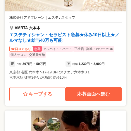
株式会社アドブレーン
｜
エステ / スタッフ
AMRTA 六本木
エステティシャン・セラピスト急募★休み10日以上★ノ
ルマなし★給与40万も可能
急募
アルバイト・パート
正社員
副業・WワークOK
口コミあり
個人サロン
交通費支給
正
30
万円
50
万円
ア
1,230
円
3,000
円
月給
~
時給
~
東京都
港区
六本木7-17-19 BPRスクエア六本木B１
六本木駅 徒歩3分/乃木坂駅 徒歩10分
キープする
応募画面へ進む