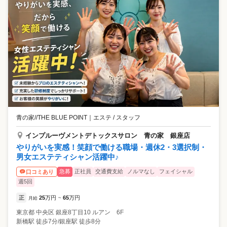
青の家//THE BLUE POINT
｜
エステ / スタッフ
インプルーヴメントデトックスサロン 青の家 銀座店
やりがいを実感！笑顔で働ける職場・週休2・3選択制・
男女エステティシャン活躍中♪
急募
正社員
交通費支給
ノルマなし
フェイシャル
口コミあり
週5回
正
25
万円
65
万円
月給
~
東京都
中央区
銀座8丁目10 ルアン 6F
新橋駅 徒歩7分/銀座駅 徒歩8分