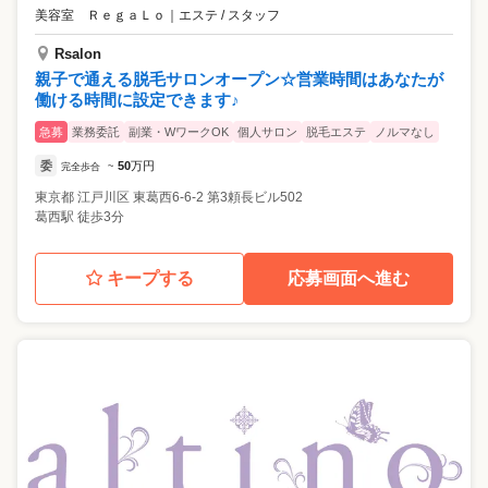
美容室 ＲｅｇａＬｏ
｜
エステ / スタッフ
Rsalon
親子で通える脱毛サロンオープン☆営業時間はあなたが
働ける時間に設定できます♪
急募
業務委託
副業・WワークOK
個人サロン
脱毛エステ
ノルマなし
委
50
万円
完全歩合
~
東京都
江戸川区
東葛西6-6-2 第3頼長ビル502
葛西駅 徒歩3分
キープする
応募画面へ進む