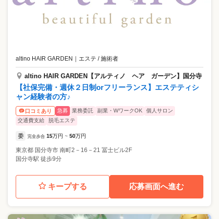
altino HAIR GARDEN
｜
エステ / 施術者
altino HAIR GARDEN【アルティノ ヘア ガーデン】国分寺
【社保完備・週休２日制orフリーランス】エステティシ
ャン経験者の方♪
急募
業務委託
副業・WワークOK
個人サロン
口コミあり
交通費支給
脱毛エステ
委
15
万円
50
万円
完全歩合
~
東京都
国分寺市
南町2－16－21 冨士ビル2F
国分寺駅 徒歩9分
キープする
応募画面へ進む