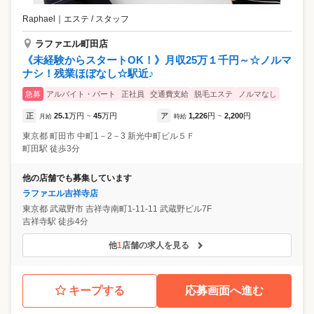
Raphael
｜
エステ / スタッフ
ラファエル町田店
《未経験からスタートOK！》月収25万１千円～☆ノルマ
ナシ！残業ほぼなし☆駅近♪
急募
アルバイト・パート
正社員
交通費支給
脱毛エステ
ノルマなし
正
25.1
万円
45
万円
ア
1,226
円
2,200
円
月給
~
時給
~
東京都
町田市
中町1－2－3 新光中町ビル５Ｆ
町田駅 徒歩3分
他の店舗でも募集しています
ラファエル吉祥寺店
東京都
武蔵野市
吉祥寺南町1-11-11 武蔵野ビル7F
吉祥寺駅 徒歩4分
他
1
店舗の求人を見る
キープする
応募画面へ進む