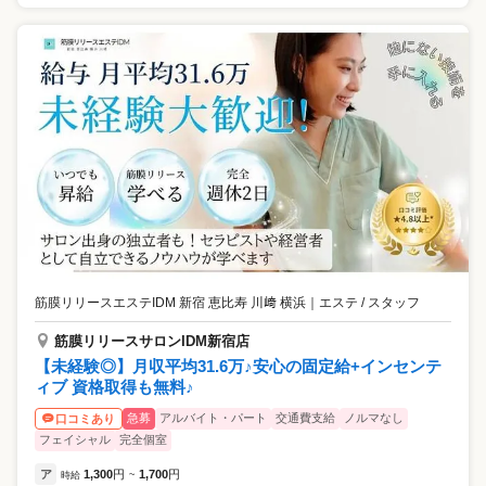
筋膜リリースエステIDM 新宿 恵比寿 川﨑 横浜
｜
エステ / スタッフ
筋膜リリースサロンIDM新宿店
【未経験◎】月収平均31.6万♪安心の固定給+インセンテ
ィブ 資格取得も無料♪
急募
アルバイト・パート
交通費支給
ノルマなし
口コミあり
フェイシャル
完全個室
ア
1,300
円
1,700
円
時給
~