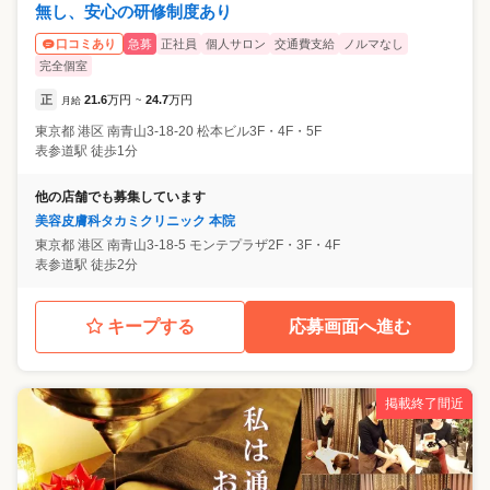
無し、安心の研修制度あり
急募
正社員
個人サロン
交通費支給
ノルマなし
口コミあり
完全個室
正
21.6
万円
24.7
万円
月給
~
東京都
港区
南青山3-18-20 松本ビル3F・4F・5F
表参道駅 徒歩1分
他の店舗でも募集しています
美容皮膚科タカミクリニック 本院
東京都
港区
南青山3-18-5 モンテプラザ2F・3F・4F
表参道駅 徒歩2分
キープする
応募画面へ進む
掲載終了間近