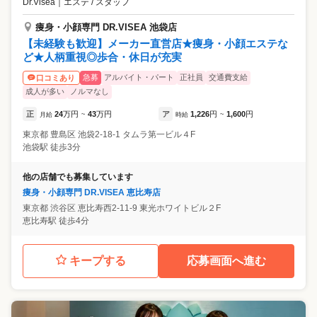
Dr.Visea
｜
エステ / スタッフ
痩身・小顔専門 DR.VISEA 池袋店
【未経験も歓迎】メーカー直営店★痩身・小顔エステな
ど★人柄重視◎歩合・休日が充実
急募
アルバイト・パート
正社員
交通費支給
口コミあり
成人が多い
ノルマなし
正
24
万円
43
万円
ア
1,226
円
1,600
円
月給
~
時給
~
東京都
豊島区
池袋2-18-1 タムラ第一ビル４F
池袋駅 徒歩3分
他の店舗でも募集しています
痩身・小顔専門 DR.VISEA 恵比寿店
東京都
渋谷区
恵比寿西2-11-9 東光ホワイトビル２F
恵比寿駅 徒歩4分
キープする
応募画面へ進む