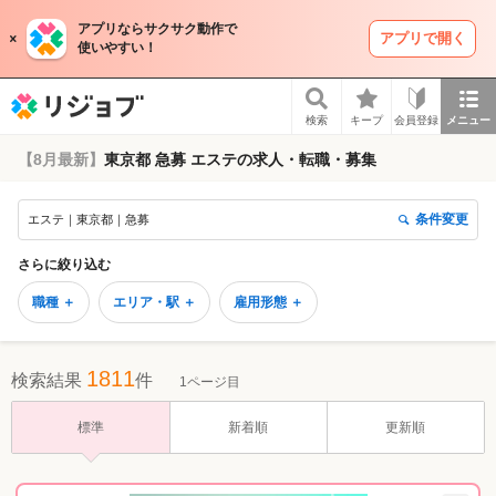
アプリならサクサク動作で
アプリで開く
使いやすい！
リジョブ
検索
キープ
会員登録
メニュー
【8月最新】
東京都 急募 エステの求人・転職・募集
条件変更
エステ｜東京都｜急募
さらに絞り込む
職種 ＋
エリア・駅 ＋
雇用形態 ＋
1811
検索結果
件
1ページ目
標準
新着順
更新順