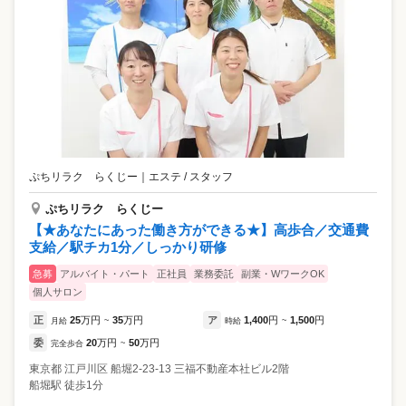
ぷちリラク らくじー
｜
エステ / スタッフ
ぷちリラク らくじー
【★あなたにあった働き方ができる★】高歩合／交通費
支給／駅チカ1分／しっかり研修
急募
アルバイト・パート
正社員
業務委託
副業・WワークOK
個人サロン
正
25
万円
35
万円
ア
1,400
円
1,500
円
月給
~
時給
~
委
20
万円
50
万円
完全歩合
~
東京都
江戸川区
船堀2-23-13 三福不動産本社ビル2階
船堀駅 徒歩1分