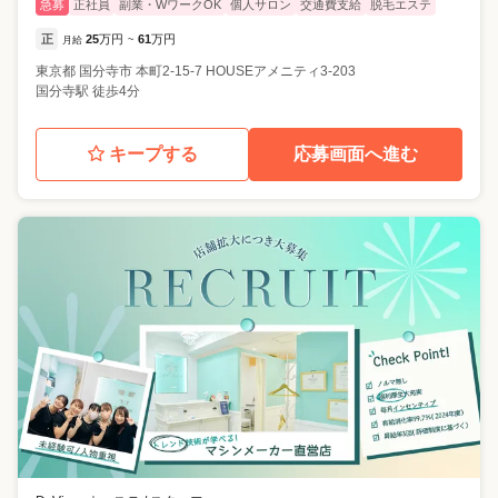
急募
正社員
副業・WワークOK
個人サロン
交通費支給
脱毛エステ
正
25
万円
61
万円
月給
~
東京都
国分寺市
本町2-15-7 HOUSEアメニティ3-203
国分寺駅 徒歩4分
キープする
応募画面へ進む