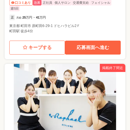
急募
正社員
個人サロン
交通費支給
フェイシャル
口コミあり
週5回
正
25
万円
41
万円
月給
~
東京都
町田市
原町田6-29-1 ドヒハラビル2Ｆ
町田駅 徒歩4分
キープする
応募画面へ進む
掲載終了間近