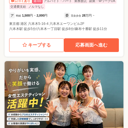
週3回
アルバイト・パート
業務委託
副業・WワークOK
口コミあり
交通費支給
ノルマなし
ア
1,500
円
2,000
円
委
28
万円
時給
~
完全歩合
~
東京都
港区
六本木5-16-4 六本木エーワンビル2F
六本木駅 徒歩5分/六本木一丁目駅 徒歩8分/麻布十番駅 徒歩11分
キープする
応募画面へ進む