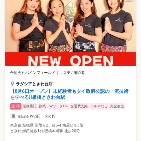
合同会社パインフィールド
｜
エステ / 施術者
ラダシアときわ台店
【8月6日オープン】未経験者もタイ政府公認の一流技術
を学べる!!板橋ときわ台駅
週3回
業務委託
副業・WワークOK
交通費支給
ノルマなし
完全個室
委
27
万円
50
万円
完全歩合
~
東京都
板橋区
常盤台2丁目6-4 梅屋ビル5階
ときわ台駅 徒歩1分/板橋本町駅 徒歩20分