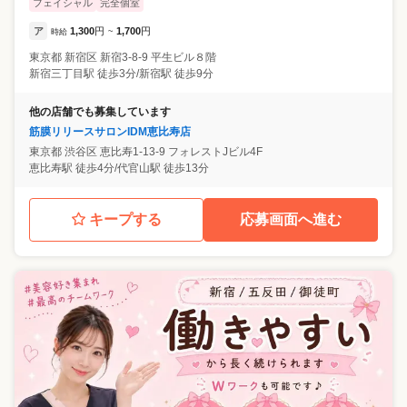
フェイシャル
完全個室
ア
1,300
円
1,700
円
時給
~
東京都
新宿区
新宿3-8-9 平生ビル８階
新宿三丁目駅 徒歩3分/新宿駅 徒歩9分
他の店舗でも募集しています
筋膜リリースサロンIDM恵比寿店
東京都
渋谷区
恵比寿1-13-9 フォレストJビル4F
恵比寿駅 徒歩4分/代官山駅 徒歩13分
キープする
応募画面へ進む