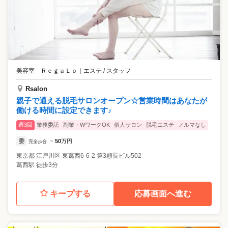
美容室 ＲｅｇａＬｏ
｜
エステ / スタッフ
Rsalon
親子で通える脱毛サロンオープン☆営業時間はあなたが
働ける時間に設定できます♪
週3回
業務委託
副業・WワークOK
個人サロン
脱毛エステ
ノルマなし
委
50
万円
完全歩合
~
東京都
江戸川区
東葛西6-6-2 第3頼長ビル502
葛西駅 徒歩3分
キープする
応募画面へ進む