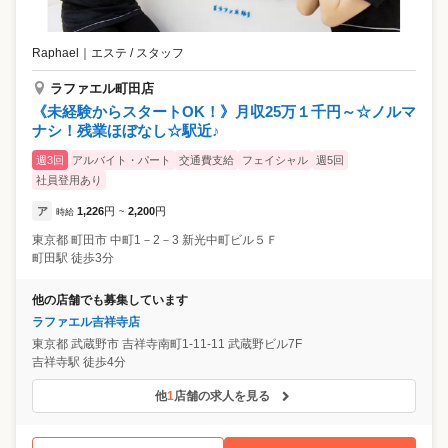
Raphael
｜
エステ / スタッフ
ラファエル町田店
《未経験からスタートOK！》月収25万１千円～☆ノルマ
ナシ！残業ほぼなし☆駅近♪
週3回
アルバイト・パート
交通費支給
フェイシャル
週5回
社員登用あり
ア
1,226
円
2,200
円
時給
~
東京都
町田市
中町1－2－3 新光中町ビル５Ｆ
町田駅 徒歩3分
他の店舗でも募集しています
ラファエル吉祥寺店
東京都
武蔵野市
吉祥寺南町1-11-11 武蔵野ビル7F
吉祥寺駅 徒歩4分
他
1
店舗の求人を見る