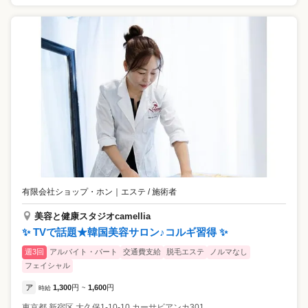
有限会社ショップ・ホン
｜
エステ / 施術者
美容と健康スタジオcamellia
✨ TVで話題★韓国美容サロン♪コルギ習得 ✨
週3回
アルバイト・パート
交通費支給
脱毛エステ
ノルマなし
フェイシャル
ア
1,300
円
1,600
円
時給
~
東京都
新宿区
大久保1-10-10 カーサビアンカ301