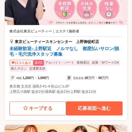
株式会社東京ビューティー
｜
エステ / 施術者
東京ビューティースキンセンター 上野御徒町店
未経験歓迎♪上野駅近 ノルマなし 都度払いサロン/脱
毛・毛穴洗浄スタッフ募集
週3回
アルバイト・パート
業務委託
副業・WワークOK
口コミあり
個人サロン
交通費支給
ア
1,250
円
1,500
円
委
20
万円
50
万円
時給
~
完全歩合
~
東京都
文京区
湯島3-41-4 松山ビル2F
上野広小路駅 徒歩2分/湯島駅 徒歩2分/上野駅 徒歩12分
キープする
応募画面へ進む