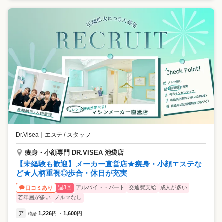
Dr.Visea
｜
エステ / スタッフ
痩身・小顔専門 DR.VISEA 池袋店
【未経験も歓迎】メーカー直営店★痩身・小顔エステな
ど★人柄重視◎歩合・休日が充実
週3回
アルバイト・パート
交通費支給
成人が多い
口コミあり
若年層が多い
ノルマなし
ア
1,226
円
1,600
円
時給
~