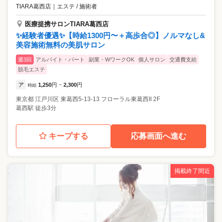
TIARA葛西店
｜
エステ / 施術者
医療提携サロンTIARA葛西店
✨経験者優遇✨【時給1300円〜＋高歩合◎】ノルマなし&
美容施術無料の美肌サロン
週3回
アルバイト・パート
副業・WワークOK
個人サロン
交通費支給
脱毛エステ
ア
1,250
円
2,300
円
時給
~
東京都
江戸川区
東葛西5-13-13 フローラル東葛西II 2F
葛西駅 徒歩3分
キープする
応募画面へ進む
掲載終了間近