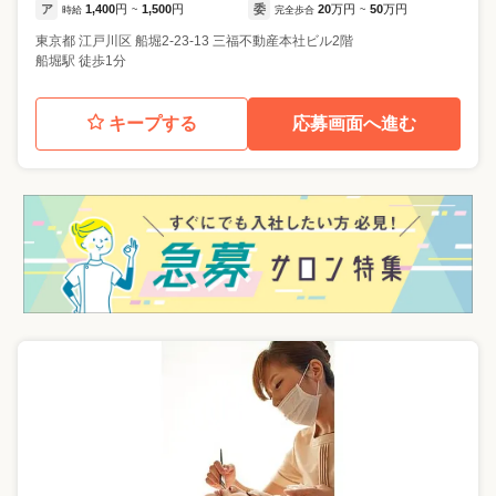
ア
1,400
円
1,500
円
委
20
万円
50
万円
時給
~
完全歩合
~
東京都
江戸川区
船堀2-23-13 三福不動産本社ビル2階
船堀駅 徒歩1分
キープする
応募画面へ進む