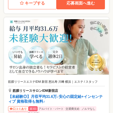
キープする
応募画面へ進む
筋膜リリースエステIDM 新宿 恵比寿 川﨑 横浜
｜
エステ / スタッフ
筋膜リリースサロンIDM新宿店
【未経験◎】月収平均31.6万♪安心の固定給+インセンテ
ィブ 資格取得も無料♪
週3回
アルバイト・パート
交通費支給
ノルマなし
口コミあり