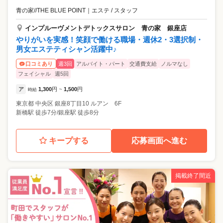
青の家//THE BLUE POINT
｜
エステ / スタッフ
インプルーヴメントデトックスサロン 青の家 銀座店
やりがいを実感！笑顔で働ける職場・週休2・3選択制・
男女エステティシャン活躍中♪
週3回
アルバイト・パート
交通費支給
ノルマなし
口コミあり
フェイシャル
週5回
ア
1,300
円
1,500
円
時給
~
東京都
中央区
銀座8丁目10 ルアン 6F
新橋駅 徒歩7分/銀座駅 徒歩8分
キープする
応募画面へ進む
掲載終了間近