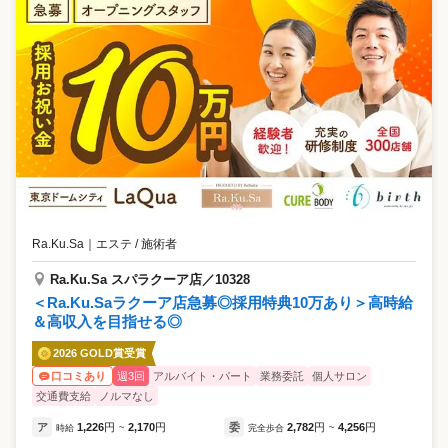
Ra.Ku.Sa
｜
エステ / 施術者
Ra.Ku.Sa スパラクーア店／10328
＜Ra.Ku.Saラクーア店急募◎採用特典10万あり＞高時給
＆高収入を目指せる◎
2026 GOLD賞受賞
週3回
アルバイト・パート
業務委託
個人サロン
口コミあり
交通費支給
ノルマなし
ア
1,226
円
2,170
円
委
2,782
円
4,256
円
時給
~
完全歩合
~