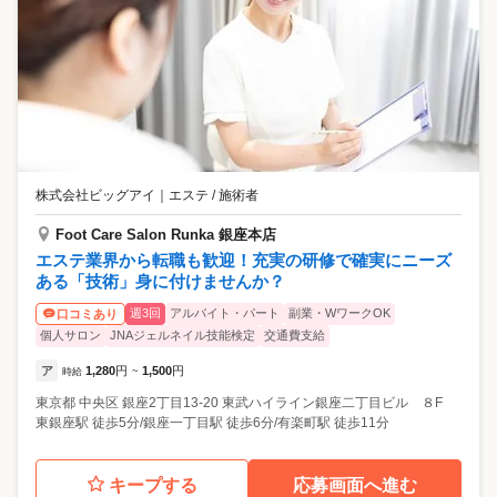
株式会社ビッグアイ
｜
エステ / 施術者
Foot Care Salon Runka 銀座本店
エステ業界から転職も歓迎！充実の研修で確実にニーズ
ある「技術」身に付けませんか？
週3回
アルバイト・パート
副業・WワークOK
口コミあり
個人サロン
JNAジェルネイル技能検定
交通費支給
ア
1,280
円
1,500
円
時給
~
東京都
中央区
銀座2丁目13-20 東武ハイライン銀座二丁目ビル ８F
東銀座駅 徒歩5分/銀座一丁目駅 徒歩6分/有楽町駅 徒歩11分
キープする
応募画面へ進む