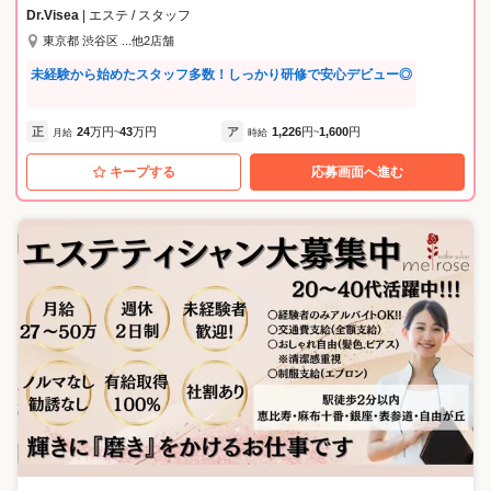
こだわった空間。働くセラピストもその一部として、お客様に“本物の癒
Dr.Visea
| エステ / スタッフ
し”を届けます。 【POINT3：業界でも稀な“年単位”の研修】 東洋医学に
東京都 渋谷区 ...他2店舗
基づいた「スイナマッサージ」等の本格技術を、1つひとつ習得できるよ
う、2～3年かけた長期育成体制を整えています。 業界では珍しい、年単
未経験から始めたスタッフ多数！しっかり研修で安心デビュー◎
位でじっくり技術を身につけられる環境だからこそ、経験ゼロからで
も“本物のプロ”を目指せます。 研修の流れは《仕事内容》欄にて詳しく
ご紹介しています。
正
24
万円
43
万円
ア
1,226
円
1,600
円
月給
~
時給
~
キープする
応募画面へ進む