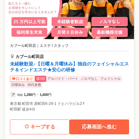
カブール町田店
｜
エステ / スタッフ
カブール町田店
未経験歓迎♪【日曜＆月曜休み】独自のフェイシャルエス
テ＆インドエステ★安心の研修
週3回
アルバイト・パート
ノルマなし
フェイシャル
口コミあり
日曜休み
30代多数
ア
1,280
円
1,600
円
時給
~
東京都
町田市
原町田6-29-1 ドヒハラビル2Ｆ
町田駅 徒歩4分
キープする
応募画面へ進む