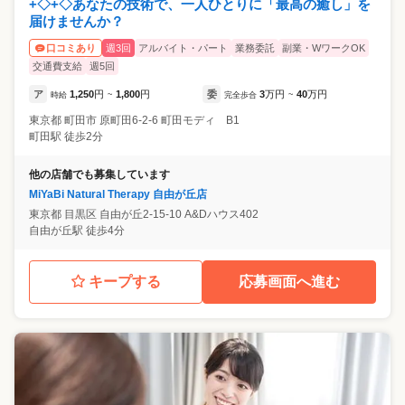
+◇+◇あなたの技術で、一人ひとりに「最高の癒し」を
届けませんか？
週3回
アルバイト・パート
業務委託
副業・WワークOK
口コミあり
交通費支給
週5回
ア
1,250
円
1,800
円
委
3
万円
40
万円
時給
~
完全歩合
~
東京都
町田市
原町田6-2-6 町田モディ B1
町田駅 徒歩2分
他の店舗でも募集しています
MiYaBi Natural Therapy 自由が丘店
東京都
目黒区
自由が丘2-15-10 A&Dハウス402
自由が丘駅 徒歩4分
キープする
応募画面へ進む