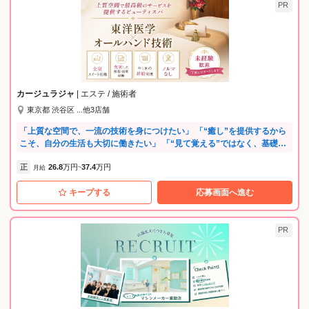
PR
カージュラジャ
| エステ / 施術者
東京都 渋谷区 ...他3店舗
「上質な空間で、一流の技術を身につけたい」 「“癒し”を提供するから
こそ、自分の生活も大切に働きたい」 「“見て覚える”ではなく、基礎か
ら丁寧に教えてくれる場所で、本物の技術を学びたい」 そんな想いに、
正
26.8
万円
37.4
万円
まっすぐ応えるのが〈カージュラジャ〉です。 入社後すぐに始まるの
月給
~
は、業界では類を見ないほど手厚く体系化された“年単位”の研修。 座学
キープする
応募画面へ進む
はもちろん、専任トレーナーからの研修など、約9カ月かけてボディメニ
ューをじっくり習得。さらに2～3年をかけてフェイシャル・ブライダ
ル…全技術の習得を目指します。 手厚いサポートのもと、“本物のプ
ロ”を目指せる環境が整っています。 《カージュラジャで働く5つの魅
PR
力！》 【POINT1：東洋医学×オールハンドの“結果が出る”施術】 アロマ
やリンパマッサージとは異なり、経絡・気血水のバランスを整える「ス
イナマッサージ」を提供。 東洋医学に基づいた独自の技術は、“ただ気
持ちいい”だけでなく、お悩みの根本改善を目指します。 【POINT2：全
室スイート仕様の非日常ラグジュアリー】 高級ホテルや百貨店に構える
店舗は、受付から施術ルーム、サウナ、メイクスペースまで、上質さに