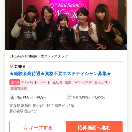
CREA&Nailstage
｜
エステ / スタッフ
CREA
★経験者高待遇★資格不要エステティシャン募集★
週3回
アルバイト・パート
正社員
副業・WワークOK
個人サロン
交通費支給
正
21
万円
26
万円
ア
1,226
円
1,400
円
月給
~
時給
~
東京都
葛飾区
新小岩1-49-2 福島ビル2階
新小岩駅 徒歩6分
キープする
応募画面へ進む