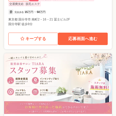
交通費支給
脱毛エステ
委
15
万円
50
万円
完全歩合
~
東京都
国分寺市
南町2－16－21 冨士ビル2F
国分寺駅 徒歩9分
キープする
応募画面へ進む