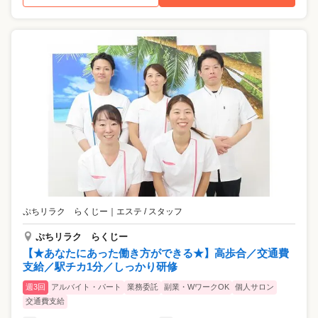
ぷちリラク らくじー
｜
エステ / スタッフ
ぷちリラク らくじー
【★あなたにあった働き方ができる★】高歩合／交通費
支給／駅チカ1分／しっかり研修
週3回
アルバイト・パート
業務委託
副業・WワークOK
個人サロン
交通費支給