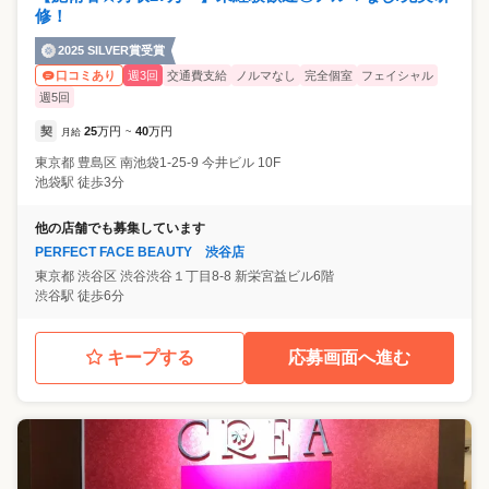
修！
2025 SILVER賞受賞
週3回
交通費支給
ノルマなし
完全個室
フェイシャル
口コミあり
週5回
契
25
万円
40
万円
月給
~
東京都
豊島区
南池袋1-25-9 今井ビル 10F
池袋駅 徒歩3分
他の店舗でも募集しています
PERFECT FACE BEAUTY 渋谷店
東京都
渋谷区
渋谷渋谷１丁目8-8 新栄宮益ビル6階
渋谷駅 徒歩6分
キープする
応募画面へ進む