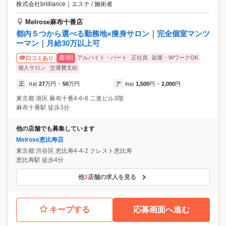
株式会社brilliance
｜
エステ / 施術者
Melrose麻布十番店
都内５つから選べる勤務地×痩身サロン｜完全個室マンツ
ーマン｜月給30万以上可
週3回
アルバイト・パート
正社員
副業・WワークOK
口コミあり
個人サロン
交通費支給
正
27
万円
50
万円
ア
1,500
円
2,000
円
月給
~
時給
~
東京都
港区
麻布十番4-6-8 二進ビル3階
麻布十番駅 徒歩3分
他の店舗でも募集しています
Melrose恵比寿店
東京都
渋谷区
恵比寿4-4-2 クレスト恵比寿
恵比寿駅 徒歩4分
他
3
店舗の求人を見る
キープする
応募画面へ進む