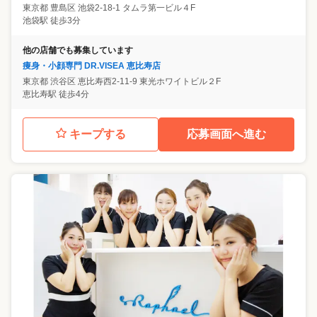
東京都
豊島区
池袋2-18-1 タムラ第一ビル４F
池袋駅 徒歩3分
他の店舗でも募集しています
痩身・小顔専門 DR.VISEA 恵比寿店
東京都
渋谷区
恵比寿西2-11-9 東光ホワイトビル２F
恵比寿駅 徒歩4分
キープする
応募画面へ進む