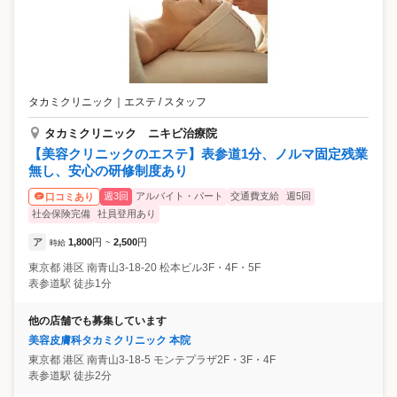
タカミクリニック
｜
エステ / スタッフ
タカミクリニック ニキビ治療院
【美容クリニックのエステ】表参道1分、ノルマ固定残業
無し、安心の研修制度あり
週3回
アルバイト・パート
交通費支給
週5回
口コミあり
社会保険完備
社員登用あり
ア
1,800
円
2,500
円
時給
~
東京都
港区
南青山3-18-20 松本ビル3F・4F・5F
表参道駅 徒歩1分
他の店舗でも募集しています
美容皮膚科タカミクリニック 本院
東京都
港区
南青山3-18-5 モンテプラザ2F・3F・4F
表参道駅 徒歩2分