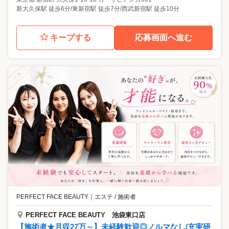
新大久保駅 徒歩6分/東新宿駅 徒歩7分/西武新宿駅 徒歩10分
キープする
応募画面へ進む
PERFECT FACE BEAUTY
｜
エステ / 施術者
PERFECT FACE BEAUTY 池袋東口店
【施術者★月収27万～】未経験歓迎◎ノルマなし/充実研