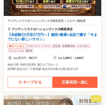
アジアンリラクゼーションヴィラ川崎高津店
｜
エステ / 施術者
アジアンリラクゼーションヴィラ川崎高津店
【未経験◎/月収27万円～】施術×酸素×会話で癒す「今ま
でにない新しいサロン」
アルバイト・パート
正社員
交通費支給
ノルマなし
口コミあり
フェイシャル
週5回
正
27
万円
55
万円
ア
1,250
円
1,500
円
月給
~
時給
~
神奈川県
川崎市高津区
溝口４丁目６−２
高津駅 徒歩2分/二子新地駅 徒歩10分/溝の口駅 徒歩11分
キープする
応募画面へ進む
NEW