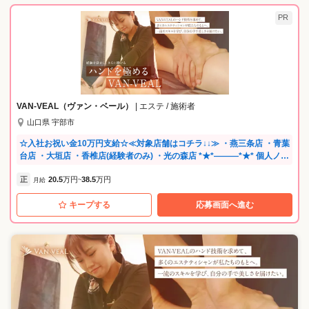
PR
VAN-VEAL（ヴァン・ベール）
| エステ / 施術者
山口県 宇部市
☆入社お祝い金10万円支給☆≪対象店舗はコチラ↓↓≫ ・燕三条店 ・青葉
台店 ・大垣店 ・香椎店(経験者のみ) ・光の森店 *★*―――*★* 個人ノル
マなし！ 働き易い制度や待遇が充実 *★*―――*★* ◎正しい評価でキャ
正
20.5
万円
38.5
万円
リアアップ、評価を受けることができます。 ◎個人成績の歩合給はあり
月給
~
ません。 あくまで会社全体、店全体での評価を原則としています。 ◎各
キープする
応募画面へ進む
業務内容に応じた研修、勉強会が充実しています。 ◎働きながら資格取
得も応援できます。 ⌒⌒⌒⌒⌒⌒⌒⌒⌒⌒ 長く、いつまでも安心して働
ける環境 創業40年以上が経ち、業界でも長く続けてきている実績があり
ます。 長くやってきた中で、出産・育児を経験したスタッフが多数在
籍。 産休後の復帰は過去5年間の平均93％！ 自然に戻って来られる環境
作りに力を入れてきた成果です。 女性が主役であり、見本になるスタッ
フも多く活躍中🔶* ⌒⌒⌒⌒⌒⌒⌒⌒⌒⌒ 当社エステティシャンは60%
以上が中途入社。 経験はさまざまですが、ひとり一人に合った研修内容
で進めています。 好きで始めたエステティックの仕事。 長く楽しく続け