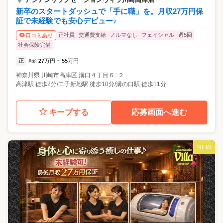
新卒のスタートダッシュで「手に職」を。月収27万円保
証で未経験でも安心デビュー♪
正社員
交通費支給
ノルマなし
フェイシャル
週5回
口コミあり
社会保険完備
正
27
万円
55
万円
月給
~
神奈川県
川崎市高津区
溝口４丁目６−２
高津駅 徒歩2分/二子新地駅 徒歩10分/溝の口駅 徒歩11分
キープする
応募画面へ進む
NEW