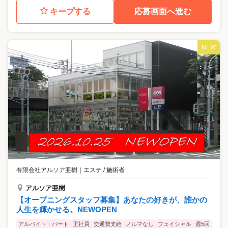
キープする
応募画面へ進む
NEW
有限会社アルソア亜樹
｜
エステ / 施術者
アルソア亜樹
【オープニングスタッフ募集】あなたの好きが、誰かの
人生を輝かせる。NEWOPEN
アルバイト・パート
正社員
交通費支給
ノルマなし
フェイシャル
週5回