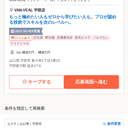
VAN-VEAL 宇部店
もっと極めたい人もゼロから学びたい人も。プロが認め
る技術でスキルを次のレベルへ。
2023 SILVER受賞
正社員
寮完備
交通費支給
脱毛エステ
ノルマなし
口コミあり
フェイシャル
正
20.5
万円
38.6
万円
月給
~
山口県
宇部市
東小串1丁目1番15
宇部新川駅 徒歩17分
キープする
応募画面へ進む
条件を指定して再検索
条件変更
エステ｜山口県｜宇部市