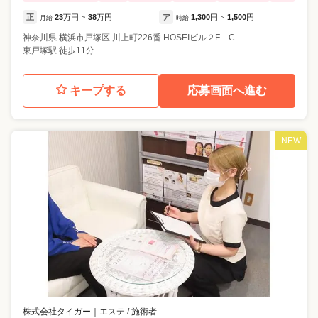
正
23
万円
38
万円
ア
1,300
円
1,500
円
月給
~
時給
~
神奈川県
横浜市戸塚区
川上町226番 HOSEIビル２F C
東戸塚駅 徒歩11分
キープする
応募画面へ進む
NEW
株式会社タイガー
｜
エステ / 施術者