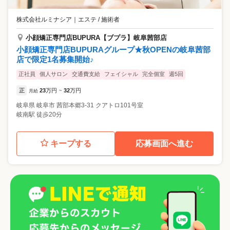
株式会社ルミナシア
｜
エステ / 施術者
小顔矯正専門店BUPURA【ブプラ】岐阜茜部店
小顔矯正専門店BUPURAグループ★秋OPENの岐阜茜部
店で限定1名募集開始♪
正社員
個人サロン
交通費支給
フェイシャル
完全個室
週5回
正
23
万円
32
万円
月給
~
岐阜県
岐阜市
茜部本郷3-31 クアトロ101号室
岐南駅 徒歩20分
キープする
応募画面へ進む