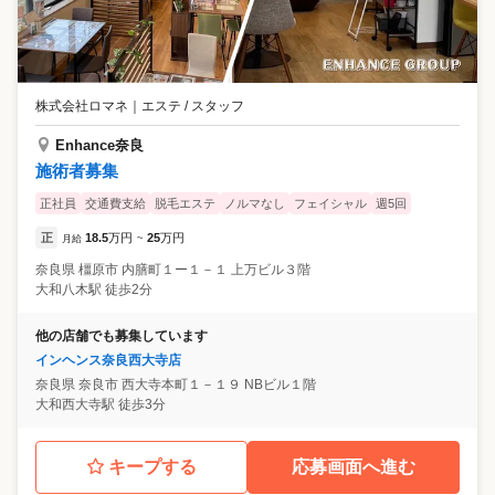
株式会社ロマネ
｜
エステ / スタッフ
Enhance奈良
施術者募集
正社員
交通費支給
脱毛エステ
ノルマなし
フェイシャル
週5回
正
18.5
万円
25
万円
月給
~
奈良県
橿原市
内膳町１ー１－１ 上万ビル３階
大和八木駅 徒歩2分
他の店舗でも募集しています
インヘンス奈良西大寺店
奈良県
奈良市
西大寺本町１－１９ NBビル１階
大和西大寺駅 徒歩3分
キープする
応募画面へ進む