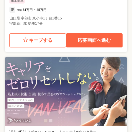
完全個室
正
31
万円
45
万円
月給
~
山口県
宇部市
東小串1丁目1番15
宇部新川駅 徒歩17分
キープする
応募画面へ進む
VAN-VEAL（ヴァン・ベール）
｜
エステ / カウンセラー