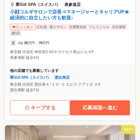
翠SUI SPA（スイスパ） 表参道店
小顔コルギサロンで店長⇒マネージャーとキャリアUP★
経済的に自立したい方も歓迎♪
正社員
個人サロン
交通費支給
フェイシャル
完全個室
口コミあり
週5回
正
30
万円
70
万円
月給
~
東京都
渋谷区
神宮前5-50-6 サクセス青山ビル９F
表参道駅 徒歩4分
他の店舗でも募集しています
翠SUI SPA（スイスパ） 恵比寿店
東京都
渋谷区
恵比寿４−１０−２ エビス クアトロ ２A
恵比寿駅 徒歩7分
キープする
応募画面へ進む
NEW