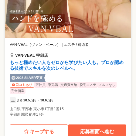
てほしいから、会社はあなたを全力でサポートします! ⌒⌒⌒⌒⌒⌒⌒⌒
⌒⌒ その他の取り組みとして、安心・安全と認められた エステティック
機構(JEO)の認証を直営店全店舖が取得🔶* 日々、健全なサロン運営に取
り組んでいます。 これまで3度の更新・審査に連続で合格。 JEOより日
本のエステティック産業の健全化に多大な貢献をしたとし、 その功績を
讃えられ優秀事業者として表彰いただきました。 お客様に心から喜んで
もらえる。 そして、そこで働くスタッフやスタッフの家族も幸せになれ
る・・・ そんな会社を目指しています！
VAN-VEAL（ヴァン・ベール）
｜
エステ / 施術者
VAN-VEAL 宇部店
もっと極めたい人もゼロから学びたい人も。プロが認め
る技術でスキルを次のレベルへ。
2023 SILVER受賞
正社員
寮完備
交通費支給
脱毛エステ
ノルマなし
口コミあり
完全個室
正
20.5
万円
38.6
万円
月給
~
山口県
宇部市
東小串1丁目1番15
宇部新川駅 徒歩17分
キープする
応募画面へ進む