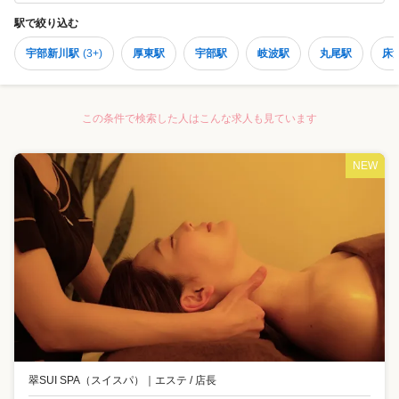
駅
で絞り込む
宇部新川駅
(
3+
)
厚東駅
宇部駅
岐波駅
丸尾駅
床
この条件で検索した人はこんな求人も見ています
NEW
翠SUI SPA（スイスパ）
｜
エステ / 店長