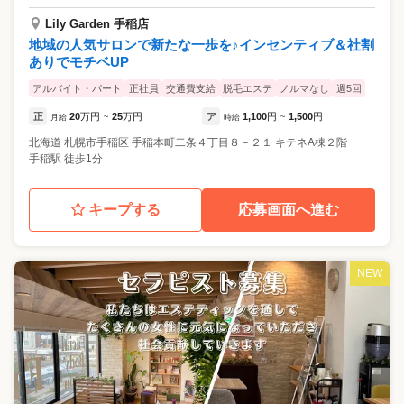
Lily Garden 手稲店
地域の人気サロンで新たな一歩を♪インセンティブ＆社割
ありでモチベUP
アルバイト・パート
正社員
交通費支給
脱毛エステ
ノルマなし
週5回
正
20
万円
25
万円
ア
1,100
円
1,500
円
月給
~
時給
~
北海道
札幌市手稲区
手稲本町二条４丁目８－２１ キテネA棟２階
手稲駅 徒歩1分
キープする
応募画面へ進む
NEW