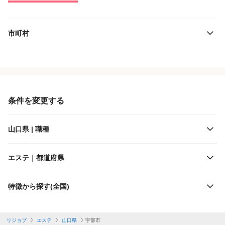
市町村
役職・採用対象
JR西日本
雇用形態
JR九州
条件を変更する
施設形態
山口県 | 職種
客層
エステ｜都道府県
出勤日数
特徴から探す(全国)
休日
リジョブ
エステ
山口県
宇部市