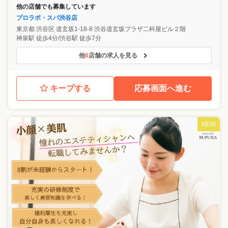
他の店舗でも募集しています
プロラボ・スパ渋谷店
東京都
渋谷区
道玄坂1-18-8 渋谷道玄坂プラザ二科屋ビル２階
神泉駅 徒歩4分/渋谷駅 徒歩7分
他
6
店舗の求人を見る
キープする
応募画面へ進む
NEW