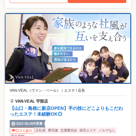
VAN-VEAL（ヴァン・ベール）
｜
エステ / 店長
VAN-VEAL 宇部店
【山口・島根に新店OPEN】手の技にどこよりもこだわ
ったエステ！未経験OK◎
2023 SILVER受賞
正社員
寮完備
交通費支給
脱毛エステ
ノルマなし
口コミあり