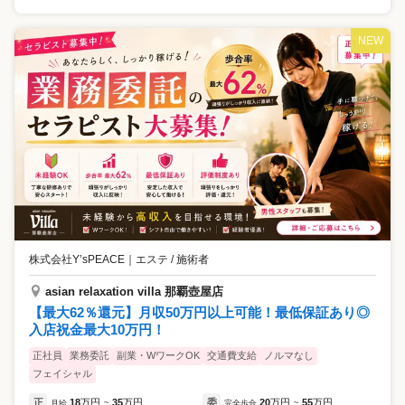
NEW
株式会社Y’sPEACE
｜
エステ / 施術者
asian relaxation villa 那覇壺屋店
【最大62％還元】月収50万円以上可能！最低保証あり◎
入店祝金最大10万円！
正社員
業務委託
副業・WワークOK
交通費支給
ノルマなし
フェイシャル
正
18
万円
35
万円
委
20
万円
55
万円
月給
~
完全歩合
~