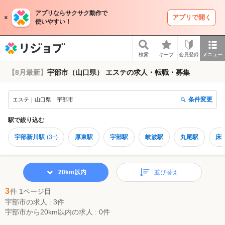
アプリならサクサク動作で
アプリで開く
使いやすい！
リジョブ
検索
キープ
会員登録
メニュー
【8月最新】
宇部市（山口県） エステの求人・転職・募集
条件変更
エステ｜山口県｜宇部市
駅
で絞り込む
宇部新川駅
(
3+
)
厚東駅
宇部駅
岐波駅
丸尾駅
床
20km以内
並び替え
3
件 1ページ目
宇部市の求人 : 3件
宇部市から20km以内の求人 : 0件