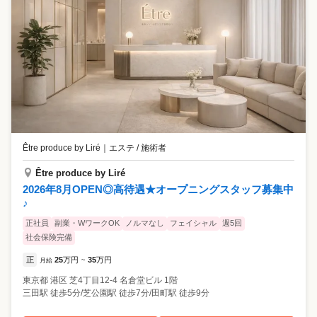
Être produce by Liré
｜
エステ / 施術者
Être produce by Liré
2026年8月OPEN◎高待遇★オープニングスタッフ募集中
♪
正社員
副業・WワークOK
ノルマなし
フェイシャル
週5回
社会保険完備
正
25
万円
35
万円
月給
~
東京都
港区
芝4丁目12-4 名倉堂ビル 1階
三田駅 徒歩5分/芝公園駅 徒歩7分/田町駅 徒歩9分