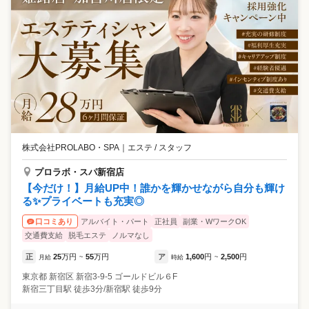
株式会社PROLABO・SPA
｜
エステ / スタッフ
プロラボ・スパ新宿店
【今だけ！】月給UP中！誰かを輝かせながら自分も輝け
る✨プライベートも充実◎
アルバイト・パート
正社員
副業・WワークOK
口コミあり
交通費支給
脱毛エステ
ノルマなし
正
25
万円
55
万円
ア
1,600
円
2,500
円
月給
~
時給
~
東京都
新宿区
新宿3-9-5 ゴールドビル６F
新宿三丁目駅 徒歩3分/新宿駅 徒歩9分