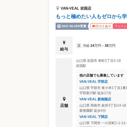
VAN-VEAL 岩国店
もっと極めたい人もゼロから学
2023 SILVER受賞
フェイシ
口コミあり
月給
24
万円
38
万円
正
~
給与
山口県
岩国市
車町2丁目2-19
岩国駅
他の店舗でも募集しています
VAN-VEAL 宇部店
山口県
宇部市
東小串1丁目1番1
宇部新川駅 徒歩17分
VAN-VEAL 新南陽店
店舗
山口県
周南市
政所3丁目14-1
新南陽駅 徒歩4分
VAN-VEAL 下関店
山口県
下関市
一の宮町1-1-1