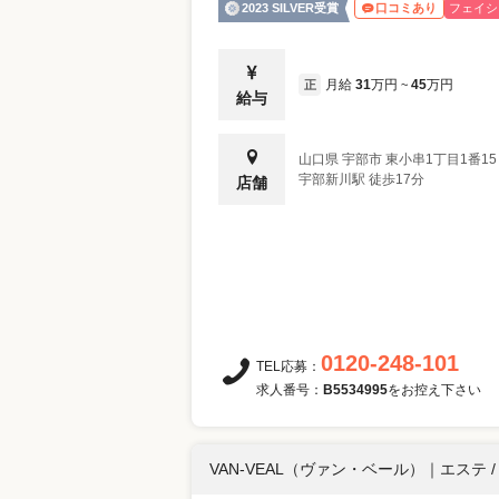
2023 SILVER受賞
フェイシ
口コミあり
月給
31
万円
45
万円
正
~
給与
山口県
宇部市
東小串1丁目1番15
宇部新川駅 徒歩17分
店舗
0120-248-101
TEL応募：
求人番号：
B5534995
をお控え下さい
VAN-VEAL（ヴァン・ベール）
｜
エステ 