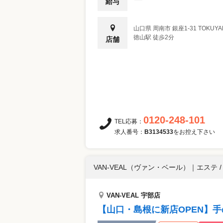
給与
山口県
周南市
銀座1-31 TOKUYA
徳山駅 徒歩2分
店舗
0120-248-101
TEL応募：
求人番号：
B3134533
をお控え下さい
VAN-VEAL（ヴァン・ベール）
｜
エステ /
VAN-VEAL 宇部店
【山口・島根に新店OPEN】