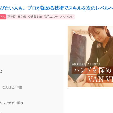
びたい人も。プロが認める技術でスキルを次のレベル
ャル
正社員
寮完備
交通費支給
脱毛エステ
ノルマなし
5
8 なんばビル2階
3 ペルソナ新下関2F