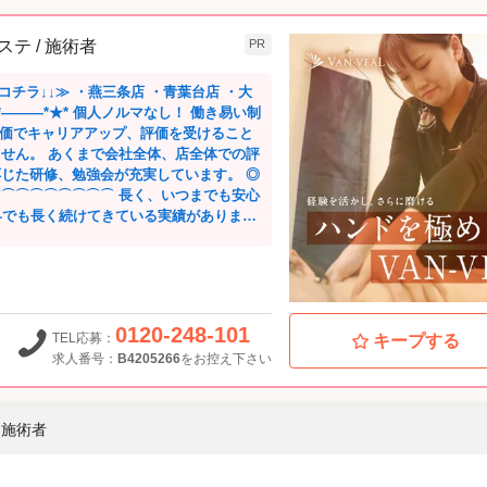
エステ / 施術者
PR
チラ↓↓≫ ・燕三条店 ・青葉台店 ・大
ません。 あくまで会社全体、店全体での評
応じた研修、勉強会が充実しています。 ◎
経験したスタッフが多数在籍。 産休後の復
て来られる環境作りに力を入れてきた成果
好きで始めたエステティ
0120-248-101
TEL応募：
キープする
ら、会社はあなたを全力でサポートします!
求人番号：
B4205266
をお控え下さい
取得🔶* 日々、健全なサロン運営に取り組
連続で合格。 JEOより日本のエステティ
、 その功績を讃えられ優秀事業者として
/ 施術者
 そんな会社を目指しています！