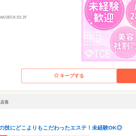
MA DECK D2 2F
キープする
 店長
手の技にどこよりもこだわったエステ！未経験OK◎