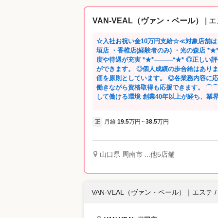
VAN-VEAL（ヴァン・ベール）
| 
☆入社お祝い金10万円支給☆≪対象店舗はコ
垣店 ・香椎店(経験者のみ) ・光の森店 *★*―――*★* 個人ノルマなし！ 働き易い制
度や待遇が充実 *★*―――*★* ◎正しい評価でキャリアアップ、評価を受けること
ができます。 ◎個人成績の歩合給はあり
価を原則としています。 ◎各業務内容に
働きながら資格取得も応援できます。 ⌒⌒⌒⌒⌒⌒⌒⌒⌒⌒ 長く、いつまでも安心
して働ける環境 創業40年以上が経ち、業界でも長く続けてきている実績がありま
す。 長くやってきた中で、出産・育児を
帰は過去5年間の平均93％！ 自然に戻っ
月給
19.5
万円
38.5
万円
正
~
です。 女性が主役であり、見本になるスタッフも多く活躍中🔶*
⌒⌒⌒⌒⌒⌒⌒⌒⌒⌒ 当社エステティシャンは60%以上が中途入社。 経験はさまざ
まですが、ひとり一人に合った研修内容で進めています。 
ックの仕事。 長く楽しく続けてほしいか
山口県 周南市 ...他5店舗
⌒⌒⌒⌒⌒⌒⌒⌒⌒⌒ その他の取り組みとして、安心・安全と認められた エステテ
ィック機構(JEO)の認証を直営店全店舖が
んでいます。 これまで3度の更新・審査に
ック産業の健全化に多大な貢献をしたとし
VAN-VEAL（ヴァン・ベール）
｜
エステ 
表彰いただきました。 お客様に心から喜んでもらえる。 そして、そこで働くスタッ
フやスタッフの家族も幸せになれる・・・