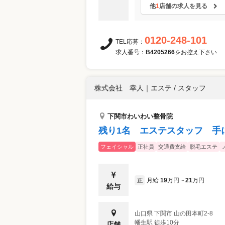
他
1
店舗の求人を見る
0120-248-101
TEL応募：
求人番号：
B4205266
をお控え下さい
株式会社 幸人
｜
エステ / スタッフ
下関市わいわい整骨院
残り1名 エステスタッフ 手
フェイシャル
正社員
交通費支給
脱毛エステ
月給
19
万円
21
万円
正
~
給与
山口県
下関市
山の田本町2‐8
幡生駅 徒歩10分
店舗