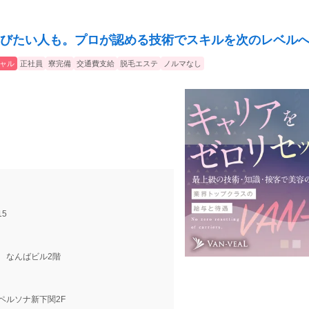
びたい人も。プロが認める技術でスキルを次のレベル
ャル
正社員
寮完備
交通費支給
脱毛エステ
ノルマなし
5
8 なんばビル2階
3 ペルソナ新下関2F