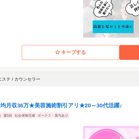
キープする
エステ / カウンセラー
均月収36万★美容施術割引アリ★20～30代活躍♪
給
週5回
社会保険完備
ボーナス・賞与あり