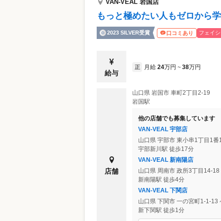
VAN-VEAL 岩国店
もっと極めたい人もゼロから学
2023 SILVER受賞
フェイシ
口コミあり
月給
24
万円
38
万円
正
~
給与
山口県
岩国市
車町2丁目2-19
岩国駅
他の店舗でも募集しています
VAN-VEAL 宇部店
山口県
宇部市
東小串1丁目1番1
宇部新川駅 徒歩17分
VAN-VEAL 新南陽店
店舗
山口県
周南市
政所3丁目14-1
新南陽駅 徒歩4分
VAN-VEAL 下関店
山口県
下関市
一の宮町1-1-1
新下関駅 徒歩1分