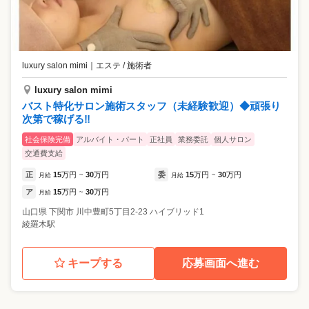
luxury salon mimi
｜
エステ / 施術者
luxury salon mimi
バスト特化サロン施術スタッフ（未経験歓迎）◆頑張り
次第で稼げる‼︎
社会保険完備
アルバイト・パート
正社員
業務委託
個人サロン
交通費支給
正
15
万円
30
万円
委
15
万円
30
万円
月給
~
月給
~
ア
15
万円
30
万円
月給
~
山口県
下関市
川中豊町5丁目2-23 ハイブリッド1
綾羅木駅
キープする
応募画面へ進む