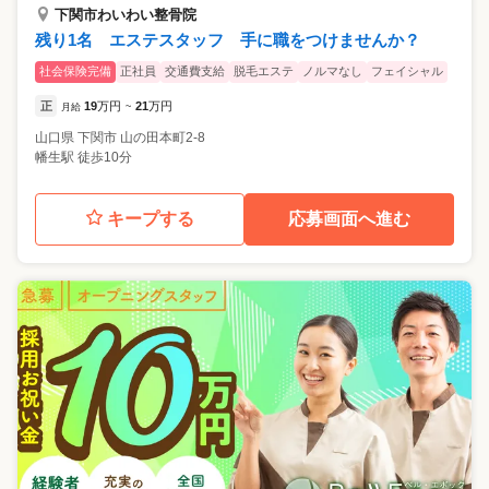
下関市わいわい整骨院
残り1名 エステスタッフ 手に職をつけませんか？
社会保険完備
正社員
交通費支給
脱毛エステ
ノルマなし
フェイシャル
正
19
万円
21
万円
月給
~
山口県
下関市
山の田本町2‐8
幡生駅 徒歩10分
キープする
応募画面へ進む