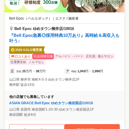
Bell Epoc（ベルエポック）
｜
エステ / 施術者
Bell Epoc ゆめタウン柳井店/10016
『Bell Epoc急募◎採用特典10万あり』高時給＆高収入も
叶う♪
2026 GOLD賞受賞
社会保険完備
アルバイト・パート
正社員
個人サロン
口コミあり
交通費支給
ノルマなし
正
25
万円
38
万円
ア
1,043
円
1,990
円
月給
~
時給
~
山口県
柳井市
南町4-5-3 ゆめタウン柳井店2F
柳井駅 徒歩10分
他の店舗でも募集しています
ASIAN GRACE Bell Epoc ゆめタウン南岩国店/10018
山口県
岩国市
南岩国町1-20-30 ゆめタウン南岩国店1F
南岩国駅 徒歩6分