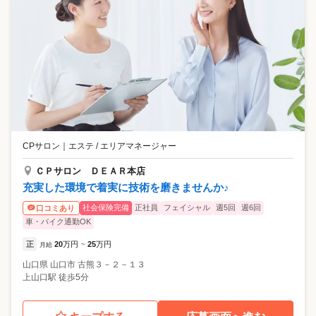
CPサロン
｜
エステ / エリアマネージャー
ＣＰサロン ＤＥＡＲ本店
充実した環境で着実に技術を磨きませんか♪
社会保険完備
正社員
フェイシャル
週5回
週6回
口コミあり
車・バイク通勤OK
正
20
万円
25
万円
月給
~
山口県
山口市
古熊３－２－１３
上山口駅 徒歩5分