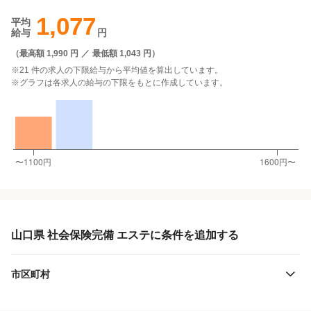
1,077
平均
給与
円
（
最高額 1,990 円
／
最低額 1,043 円
）
※21 件の求人の下限給与から平均値を算出しています。
※グラフは各求人の給与の下限をもとに作成しています。
山口県 社会保険完備 エステに条件を追加する
市区町村