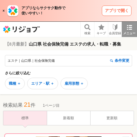
アプリならサクサク動作で
アプリで開く
使いやすい！
リジョブ
検索
キープ
会員登録
メニュー
【8月最新】
山口県 社会保険完備 エステの求人・転職・募集
条件変更
エステ｜山口県｜社会保険完備
さらに絞り込む
職種 ＋
エリア・駅 ＋
雇用形態 ＋
21
検索結果
件
1ページ目
標準
新着順
更新順