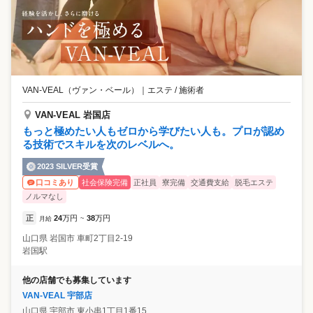
⌒⌒ その他の取り組みとして、安心・安全と認められた エステティック
機構(JEO)の認証を直営店全店舖が取得🔶* 日々、健全なサロン運営に取
り組んでいます。 これまで3度の更新・審査に連続で合格。 JEOより日
本のエステティック産業の健全化に多大な貢献をしたとし、 その功績を
讃えられ優秀事業者として表彰いただきました。 お客様に心から喜んで
もらえる。 そして、そこで働くスタッフやスタッフの家族も幸せになれ
る・・・ そんな会社を目指しています！
VAN-VEAL（ヴァン・ベール）
｜
エステ / 施術者
VAN-VEAL 岩国店
もっと極めたい人もゼロから学びたい人も。プロが認め
る技術でスキルを次のレベルへ。
2023 SILVER受賞
社会保険完備
正社員
寮完備
交通費支給
脱毛エステ
口コミあり
ノルマなし
正
24
万円
38
万円
月給
~
山口県
岩国市
車町2丁目2-19
岩国駅
他の店舗でも募集しています
VAN-VEAL 宇部店
山口県
宇部市
東小串1丁目1番15