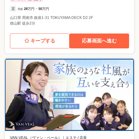
正
28
万円
50
万円
月給
~
山口県
周南市
銀座1-31 TOKUYAMA DECK D2 2F
徳山駅 徒歩2分
キープする
応募画面へ進む
VAN-VEAL（ヴァン・ベール）
｜
エステ / 店長