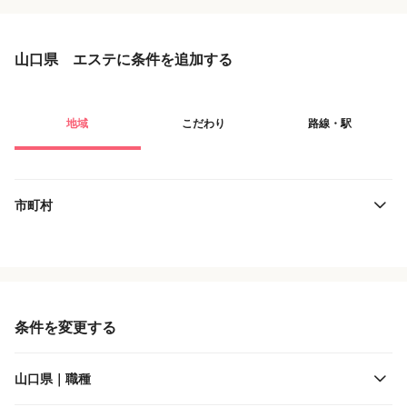
山口県 エステに条件を追加する
地域
こだわり
路線・駅
市町村
役職・採用対象
JR西日本
雇用形態
JR九州
条件を変更する
施設形態
山口県｜職種