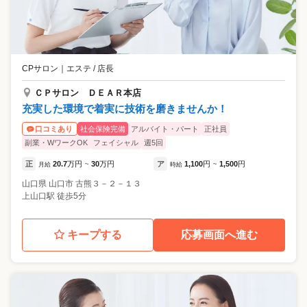
CPサロン
｜
エステ / 店長
ＣＰサロン ＤＥＡＲ本店
充実した環境で着実に技術を磨きませんか！
社会保険完備
アルバイト・パート
正社員
口コミあり
副業・WワークOK
フェイシャル
週5回
正
20.7
万円
30
万円
ア
1,100
円
1,500
円
月給
~
時給
~
山口県
山口市
古熊３－２－１３
上山口駅 徒歩5分
キープする
応募画面へ進む