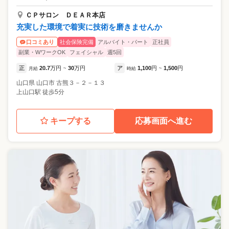
ＣＰサロン ＤＥＡＲ本店
充実した環境で着実に技術を磨きませんか
社会保険完備
アルバイト・パート
正社員
口コミあり
副業・WワークOK
フェイシャル
週5回
正
20.7
万円
30
万円
ア
1,100
円
1,500
円
月給
~
時給
~
山口県
山口市
古熊３－２－１３
上山口駅 徒歩5分
キープする
応募画面へ進む