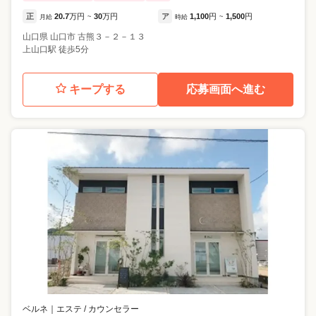
正
20.7
万円
30
万円
ア
1,100
円
1,500
円
月給
~
時給
~
山口県
山口市
古熊３－２－１３
上山口駅 徒歩5分
キープする
応募画面へ進む
ベルネ
｜
エステ / カウンセラー