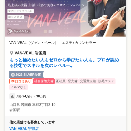
VAN-VEAL（ヴァン・ベール）
｜
エステ / カウンセラー
VAN-VEAL 岩国店
もっと極めたい人もゼロから学びたい人も。プロが認め
る技術でスキルを次のレベルへ。
2023 SILVER受賞
社会保険完備
正社員
寮完備
交通費支給
脱毛エステ
口コミあり
ノルマなし
正
24
万円
38
万円
月給
~
山口県
岩国市
車町2丁目2-19
岩国駅
他の店舗でも募集しています
VAN-VEAL 宇部店