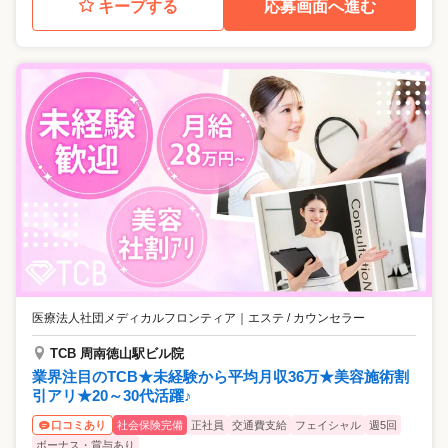
キープする
応募画面へ進む
医療法人社団メディカルフロンティア
｜
エステ / カウンセラー
TCB 周南徳山駅ビル院
業界注目のTCB★未経験から平均月収36万★美容施術割
引アリ★20～30代活躍♪
社会保険完備
正社員
交通費支給
フェイシャル
週5回
口コミあり
ボーナス・賞与あり