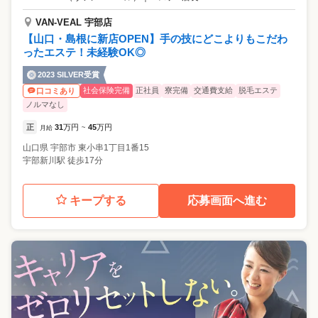
VAN-VEAL 宇部店
【山口・島根に新店OPEN】手の技にどこよりもこだわ
ったエステ！未経験OK◎
2023 SILVER受賞
社会保険完備
正社員
寮完備
交通費支給
脱毛エステ
口コミあり
ノルマなし
正
31
万円
45
万円
月給
~
山口県
宇部市
東小串1丁目1番15
宇部新川駅 徒歩17分
キープする
応募画面へ進む