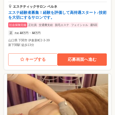
エステティックサロン ベルネ
エステ経験者募集！経験を評価して高待遇スタート♪技術
を大切にするサロンです。
社会保険完備
正社員
交通費支給
脱毛エステ
フェイシャル
週5回
正
22
万円
32
万円
月給
~
山口県
下関市
伊倉新町2-3-39
新下関駅 徒歩13分
キープする
応募画面へ進む