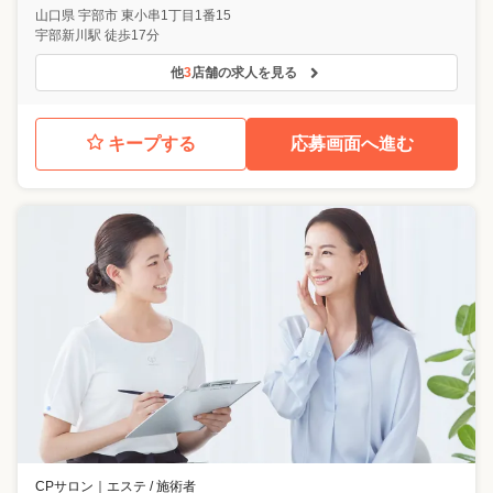
山口県
宇部市
東小串1丁目1番15
宇部新川駅 徒歩17分
他
3
店舗の求人を見る
キープする
応募画面へ進む
CPサロン
｜
エステ / 施術者