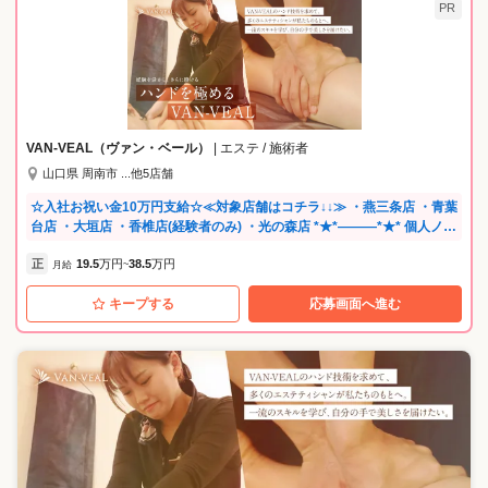
PR
VAN-VEAL（ヴァン・ベール）
| エステ / 施術者
山口県 周南市 ...他5店舗
☆入社お祝い金10万円支給☆≪対象店舗はコチラ↓↓≫ ・燕三条店 ・青葉
台店 ・大垣店 ・香椎店(経験者のみ) ・光の森店 *★*―――*★* 個人ノル
マなし！ 働き易い制度や待遇が充実 *★*―――*★* ◎正しい評価でキャ
正
19.5
万円
38.5
万円
リアアップ、評価を受けることができます。 ◎個人成績の歩合給はあり
月給
~
ません。 あくまで会社全体、店全体での評価を原則としています。 ◎各
キープする
応募画面へ進む
業務内容に応じた研修、勉強会が充実しています。 ◎働きながら資格取
得も応援できます。 ⌒⌒⌒⌒⌒⌒⌒⌒⌒⌒ 長く、いつまでも安心して働
ける環境 創業40年以上が経ち、業界でも長く続けてきている実績があり
ます。 長くやってきた中で、出産・育児を経験したスタッフが多数在
籍。 産休後の復帰は過去5年間の平均93％！ 自然に戻って来られる環境
作りに力を入れてきた成果です。 女性が主役であり、見本になるスタッ
フも多く活躍中🔶* ⌒⌒⌒⌒⌒⌒⌒⌒⌒⌒ 当社エステティシャンは60%
以上が中途入社。 経験はさまざまですが、ひとり一人に合った研修内容
で進めています。 好きで始めたエステティックの仕事。 長く楽しく続け
てほしいから、会社はあなたを全力でサポートします! ⌒⌒⌒⌒⌒⌒⌒⌒