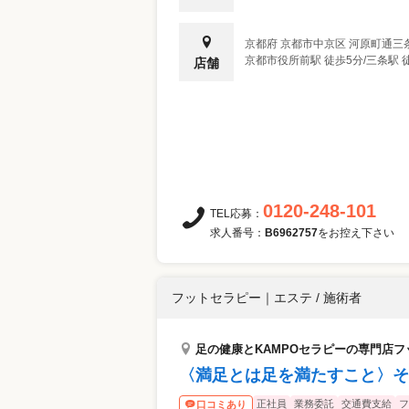
京都府
京都市中京区
河原町通三
京都市役所前駅 徒歩5分/三条駅 
店舗
0120-248-101
TEL応募：
求人番号：
B6962757
をお控え下さい
フットセラピー
｜
エステ / 施術者
足の健康とKAMPOセラピーの専門店
〈満足とは足を満たすこと〉そ
正社員
業務委託
交通費支給
フ
口コミあり