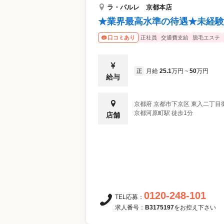
ラ・パルレ 京都本店
★業界最高水準の待遇★未経験
正社員
交通費支給
脱毛エステ
口コミあり
月給
25.1
万円
50
万円
正
~
給与
京都府
京都市下京区
東入二丁目御
京都河原町駅 徒歩1分
店舗
0120-248-101
TEL応募：
求人番号：
B3175197
をお控え下さい