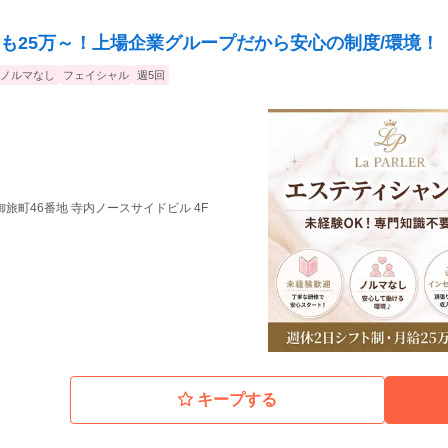
も25万～！上場企業グループだから安心の制度/環境！
ノルマなし
フェイシャル
週5回
旅町46番地 寺内ノースサイドビル 4F
キープする