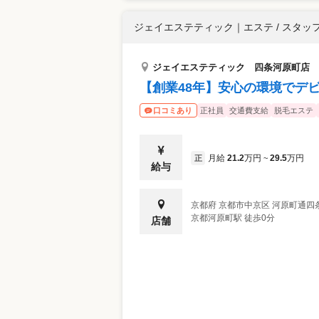
ジェイエステティック
｜
エステ / スタッ
ジェイエステティック 四条河原町店
【創業48年】安心の環境でデ
正社員
交通費支給
脱毛エステ
口コミあり
月給
21.2
万円
29.5
万円
正
~
給与
京都府
京都市中京区
河原町通四条上
京都河原町駅 徒歩0分
店舗