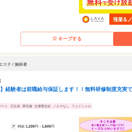
キープする
エステ / 施術者
店
】経験者は前職給与保証します！！無料研修制度充実で
パート
正社員
寮完備
交通費支給
ノルマなし
フェイシャル
時給
1,200
円
1,600
円
ア
~