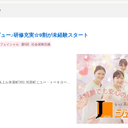
フ
ビュー♪研修充実☆9割が未経験スタート
フェイシャル
週5回
社会保険完備
ル米屋町391 河原町ニユー・トーキヨービル 7F