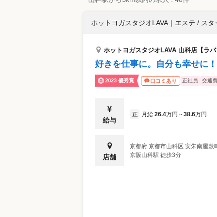
ホットヨガスタジオLAVA
｜
エステ / ス
ホットヨガスタジオLAVA 山科店【ラバ
好きを仕事に。自分も幸せに！2
2023 優秀賞
正社員
交通
口コミあり
月給
26.4
万円
38.6
万円
正
~
給与
京都府
京都市山科区
安朱南屋敷町
京阪山科駅 徒歩3分
店舗