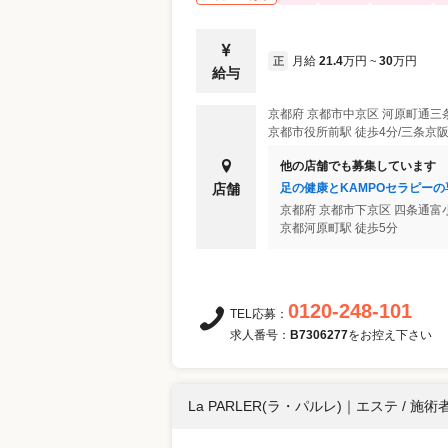
月給
21.4
万円
30
万円
正
~
給与
京都府
京都市中京区
河原町通三
京都市役所前駅 徒歩4分/三条京阪
他の店舗でも募集しています
足の健康とKAMPOセラピー
店舗
京都府
京都市下京区
四条通富小
京都河原町駅 徒歩5分
0120-248-101
TEL応募：
求人番号：
B7306277
をお控え下さい
La PARLER(ラ・パルレ)
｜
エステ / 施術