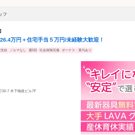
タッフ
】
6.4万円＋住宅手当５万円/未経験大歓迎！
費支給
ノルマなし
週5回
社会保険完備
ボーナス・賞与あり
30-7 木下物産ビル7F