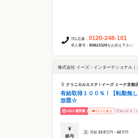
0120-248-101
TEL応募：
求人番号：
B9823329
をお控え下さい
株式会社 イーズ・インターナショナル
｜
クリニカルエステ / イーズ ミーナ京都
有給取得１００％！【転勤無し
放題☆
2023 優秀賞
アルバイト・
口コミあり
月給
23.5
万円
42
万円
正
~
給与