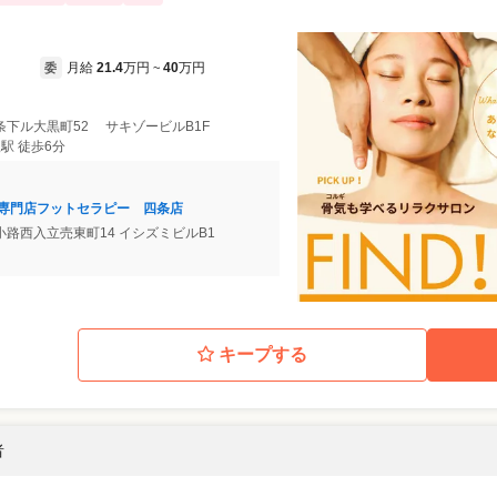
月給
21.4
万円
40
万円
委
~
条下ル大黒町52 サキゾービルB1F
駅 徒歩6分
の専門店フットセラピー 四条店
路西入立売東町14 イシズミビルB1
キープする
者