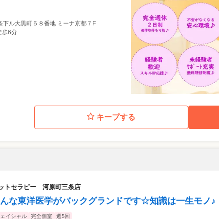
条下ル大黒町５８番地 ミーナ京都７F
徒歩6分
キープする
フットセラピー 河原町三条店
んな東洋医学がバックグランドです☆知識は一生モノ♪
ェイシャル
完全個室
週5回