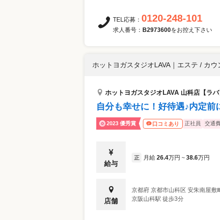
0120-248-101
TEL応募：
求人番号：
B2973600
をお控え下さい
ホットヨガスタジオLAVA
｜
エステ / カ
ホットヨガスタジオLAVA 山科店【ラバ
自分も幸せに！好待遇♪内定前に
2023 優秀賞
正社員
交通
口コミあり
月給
26.4
万円
38.6
万円
正
~
給与
京都府
京都市山科区
安朱南屋敷町
京阪山科駅 徒歩3分
店舗