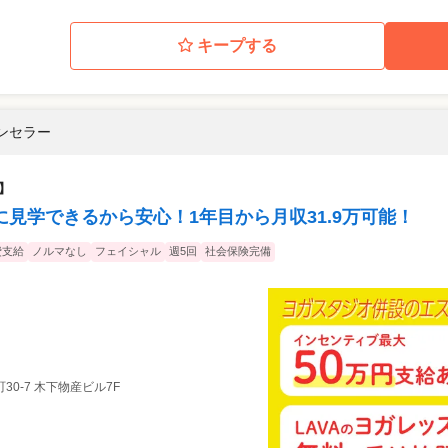
キープする
ウンセラー
】
見学できるから安心！1年目から月収31.9万可能！
費支給
ノルマなし
フェイシャル
週5回
社会保険完備
30-7 木下物産ビル7F