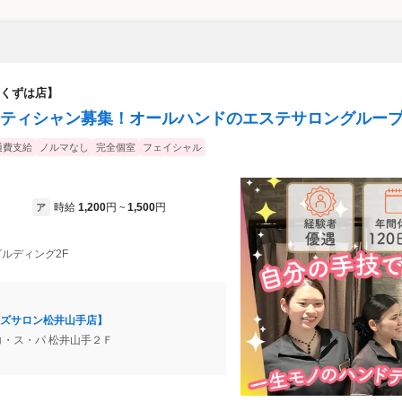
くずは店】
ティシャン募集！オールハンドのエステサロングルー
通費支給
ノルマなし
完全個室
フェイシャル
時給
1,200
円
1,500
円
ア
~
当ビルディング2F
ズサロン松井山手店】
 コ・ス・パ 松井山手２Ｆ