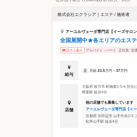
株式会社エクラシア
｜
エステ / 施術者
アーユルヴェーダ専門店【イーズサロン
全国展開中★各エリアのエステ
アルバイト・パート
正社員
交
口コミあり
月給
23.5
万円
37
万円
正
~
給与
大阪府
枚方市
町楠葉1-5-6 別
樟葉駅 徒歩4分
他の店舗でも募集しています
アーユルヴェーダ専門店【イー
店舗
京都府
京田辺市
山手中央2-3
松井山手駅 徒歩4分