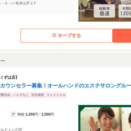
 コ・ス・パ 松井山手２Ｆ
キープする
ラー
くずは店】
カウンセラー募集！オールハンドのエステサロングル
通費支給
ノルマなし
完全個室
フェイシャル
時給
1,200
円
1,500
円
ア
~
当ビルディング2F