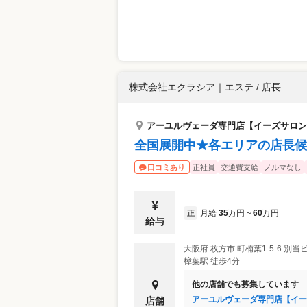
株式会社エクラシア
｜
エステ / 店長
アーユルヴェーダ専門店【イーズサロン
全国展開中★各エリアの店長候
正社員
交通費支給
ノルマなし
口コミあり
月給
35
万円
60
万円
正
~
給与
大阪府
枚方市
町楠葉1-5-6 別
樟葉駅 徒歩4分
他の店舗でも募集しています
アーユルヴェーダ専門店【イー
店舗