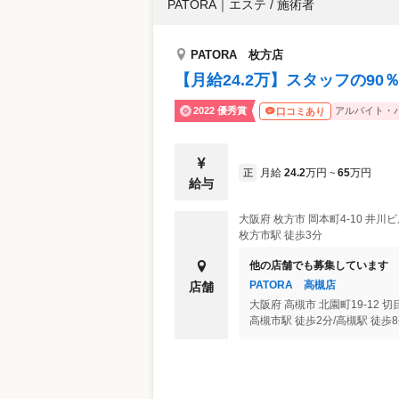
PATORA
｜
エステ / 施術者
PATORA 枚方店
【月給24.2万】スタッフの9
2022 優秀賞
アルバイト・
口コミあり
月給
24.2
万円
65
万円
正
~
給与
大阪府
枚方市
岡本町4-10 井川ビ
枚方市駅 徒歩3分
他の店舗でも募集しています
PATORA 高槻店
店舗
大阪府
高槻市
北園町19-12 切
高槻市駅 徒歩2分/高槻駅 徒歩