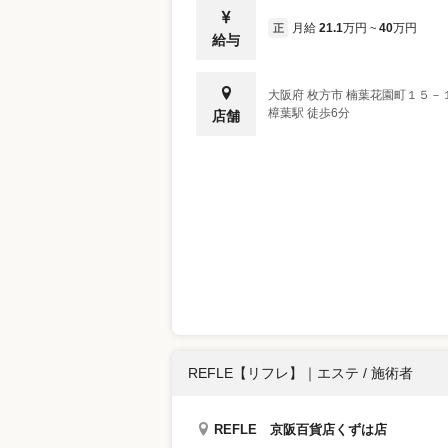
月給
21.1
万円
40
万円
正
~
給与
大阪府
枚方市
楠葉花園町１５－
樟葉駅 徒歩6分
店舗
REFLE【リフレ】
｜
エステ / 施術者
REFLE 京阪百貨店くずは店