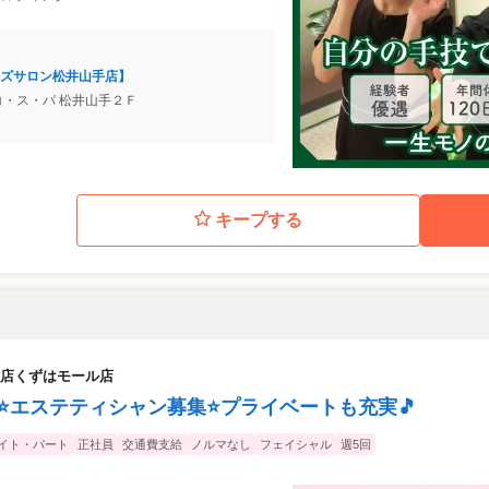
ズサロン松井山手店】
 コ・ス・パ 松井山手２Ｆ
キープする
店くずはモール店
0日⭐エステティシャン募集⭐プライベートも充実🎵
イト・パート
正社員
交通費支給
ノルマなし
フェイシャル
週5回