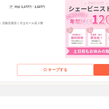
時給
1,177
円
1,327
円
ア
~
１ 京阪百貨店くずはモール店２階
キープする