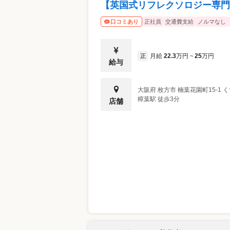
【英国式リフレクソロジー専門
正社員
交通費支給
ノルマなし
口コミあり
月給
22.3
万円
25
万円
正
~
給与
大阪府
枚方市
楠葉花園町15-1 
樟葉駅 徒歩3分
店舗