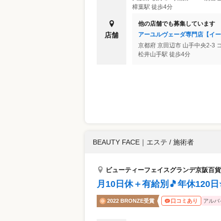
樟葉駅 徒歩4分
他の店舗でも募集しています
アーユルヴェーダ専門店【イー
店舗
京都府
京田辺市
山手中央2-3
松井山手駅 徒歩4分
BEAUTY FACE
｜
エステ / 施術者
ビューティーフェイスグランデ京阪百貨
月10日休＋有給別🎵年休12
2022 BRONZE受賞
アルバ
口コミあり