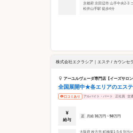
京都府
京田辺市
山手中央2-3
松井山手駅 徒歩4分
株式会社エクラシア
｜
エステ / カウンセ
アーユルヴェーダ専門店【イーズサロン
全国展開中★各エリアのエステ
アルバイト・パート
正社員
交
口コミあり
月給
31
万円
50
万円
正
~
給与
大阪府
枚方市
町楠葉1-5-6 別