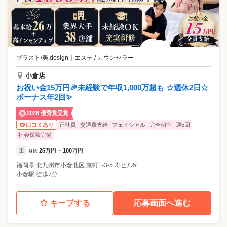
ブラスト/美.design
｜
エステ / カウンセラー
小倉店
お祝い金15万円🎉未経験で年収1,000万超も ☆週休2日☆
ボーナス年2回✨
2026 優秀賞受賞
正社員
交通費支給
フェイシャル
完全個室
週5回
口コミあり
社会保険完備
正
26
万円
100
万円
月給
~
福岡県
北九州市小倉北区
京町1-3-5 寿ビル5F
小倉駅 徒歩7分
キープする
応募画面へ進む