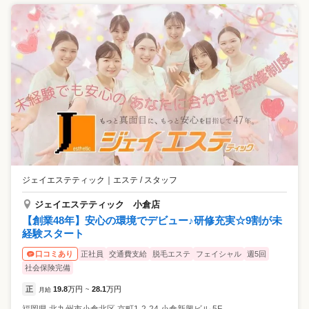
ジェイエステティック
｜
エステ / スタッフ
ジェイエステティック 小倉店
【創業48年】安心の環境でデビュー♪研修充実☆9割が未
経験スタート
正社員
交通費支給
脱毛エステ
フェイシャル
週5回
口コミあり
社会保険完備
正
19.8
万円
28.1
万円
月給
~