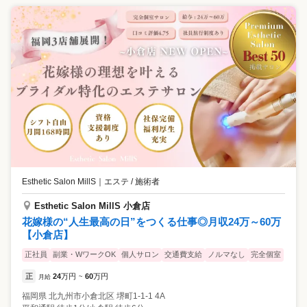
Esthetic Salon MillS
｜
エステ / 施術者
Esthetic Salon MillS 小倉店
花嫁様の“人生最高の日”をつくる仕事◎月収24万～60万
【小倉店】
正社員
副業・WワークOK
個人サロン
交通費支給
ノルマなし
完全個室
正
24
万円
60
万円
月給
~
福岡県
北九州市小倉北区
堺町1-1-1 4A