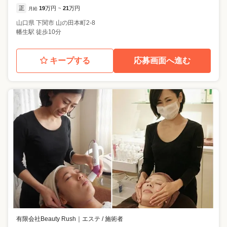
正
19
万円
21
万円
月給
~
山口県
下関市
山の田本町2‐8
幡生駅 徒歩10分
キープする
応募画面へ進む
有限会社Beauty Rush
｜
エステ / 施術者