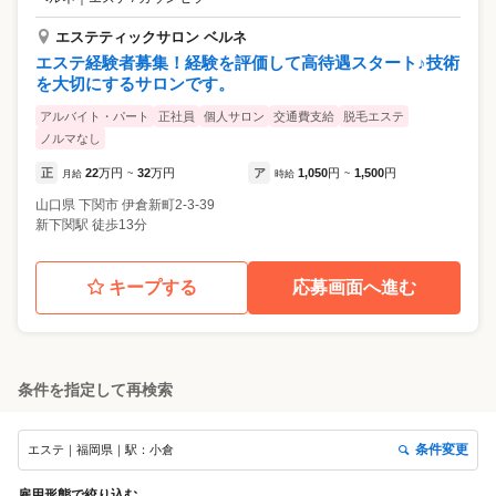
エステティックサロン ベルネ
エステ経験者募集！経験を評価して高待遇スタート♪技術
を大切にするサロンです。
アルバイト・パート
正社員
個人サロン
交通費支給
脱毛エステ
ノルマなし
正
22
万円
32
万円
ア
1,050
円
1,500
円
月給
~
時給
~
山口県
下関市
伊倉新町2-3-39
新下関駅 徒歩13分
キープする
応募画面へ進む
条件を指定して再検索
条件変更
エステ｜福岡県｜駅：小倉
雇用形態
で絞り込む