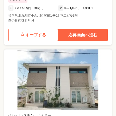
正
17.5
万円
30
万円
ア
1,057
円
1,300
円
月給
~
時給
~
福岡県
北九州市小倉北区
竪町1-6-17 不二ビル3階
西小倉駅 徒歩10分
キープする
応募画面へ進む
ベルネ
｜
エステ / カウンセラー