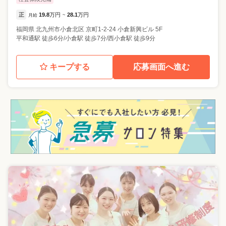
正
19.8
万円
28.1
万円
月給
~
福岡県
北九州市小倉北区
京町1-2-24 小倉新興ビル 5F
平和通駅 徒歩6分/小倉駅 徒歩7分/西小倉駅 徒歩9分
キープする
応募画面へ進む