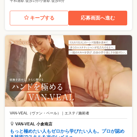
平和通駅 徒歩1分/小倉駅 徒歩6分
キープする
応募画面へ進む
VAN-VEAL（ヴァン・ベール）
｜
エステ / 施術者
VAN-VEAL 小倉南店
もっと極めたい人もゼロから学びたい人も。プロが認め
る技術でスキルを次のレベルへ。