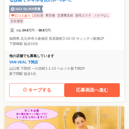
2023 SILVER受賞
正社員
寮完備
交通費支給
脱毛エステ
ノルマなし
口コミあり
完全個室
正
24.9
万円
38.9
万円
月給
~
福岡県
北九州市小倉南区
田原新町3-10-15 サンシティ駅南2F
下曽根駅 徒歩10分
他の店舗でも募集しています
VAN-VEAL 下関店
山口県
下関市
一の宮町1-1-13 ペルソナ新下関2F
新下関駅 徒歩1分
キープする
応募画面へ進む