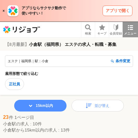
アプリならサクサク動作で
アプリで開く
使いやすい！
リジョブ
検索
キープ
会員登録
メニュー
【8月最新】
小倉駅（福岡県） エステの求人・転職・募集
条件変更
エステ｜福岡県｜駅：小倉
雇用形態
で絞り込む
正社員
15km以内
並び替え
23
件 1ページ目
小倉駅の求人 : 10件
小倉駅から15km以内の求人 : 13件