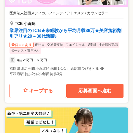
医療法人社団メディカルフロンティア
｜
エステ / カウンセラー
TCB 小倉院
業界注目のTCB★未経験から平均月収36万★美容施術割
引アリ★20～30代活躍♪
正社員
交通費支給
フェイシャル
週5回
社会保険完備
口コミあり
ボーナス・賞与あり
正
28
万円
50
万円
月給
~
福岡県
北九州市小倉北区
米町1-1-1 小倉駅前ひびきビル 4F
平和通駅 徒歩2分/小倉駅 徒歩3分
キープする
応募画面へ進む