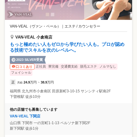
VAN-VEAL（ヴァン・ベール）
｜
エステ / カウンセラー
VAN-VEAL 小倉南店
もっと極めたい人もゼロから学びたい人も。プロが認め
る技術でスキルを次のレベルへ。
2023 SILVER受賞
正社員
寮完備
交通費支給
脱毛エステ
ノルマなし
口コミあり
フェイシャル
正
24.9
万円
38.9
万円
月給
~
福岡県
北九州市小倉南区
田原新町3-10-15 サンシティ駅南2F
下曽根駅 徒歩10分
他の店舗でも募集しています
VAN-VEAL 下関店
山口県
下関市
一の宮町1-1-13 ペルソナ新下関2F
新下関駅 徒歩1分