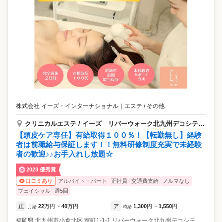
株式会社 イーズ・インターナショナル
｜
エステ / その他
クリニカルエステ / イーズ リバーウォーク北九州デコシティ店
【頭皮ケア専任】有給取得１００％！【転勤無し】経験
者は前職給与保証します！！無料研修制度充実で未経験
者の歓迎♪♪お手入れし放題☆
2023 優秀賞
アルバイト・パート
正社員
交通費支給
ノルマなし
口コミあり
フェイシャル
週5回
正
22
万円
40
万円
ア
1,300
円
1,550
円
月給
~
時給
~
福岡県
北九州市小倉北区
室町1-1-1 リバーウォーク北九州デコシティ2F