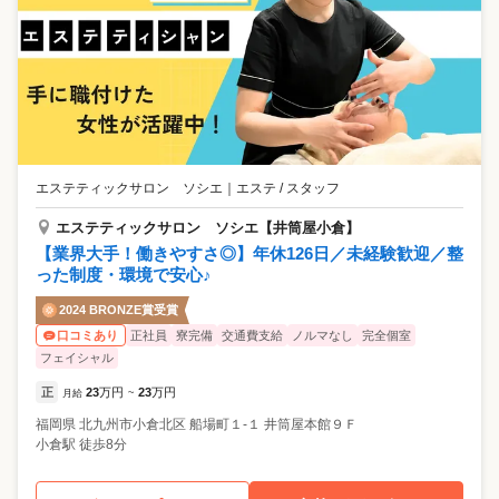
エステティックサロン ソシエ
｜
エステ / スタッフ
エステティックサロン ソシエ【井筒屋小倉】
【業界大手！働きやすさ◎】年休126日／未経験歓迎／整
った制度・環境で安心♪
2024 BRONZE賞受賞
正社員
寮完備
交通費支給
ノルマなし
完全個室
口コミあり
フェイシャル
正
23
万円
23
万円
月給
~
福岡県
北九州市小倉北区
船場町１-１ 井筒屋本館９Ｆ
小倉駅 徒歩8分