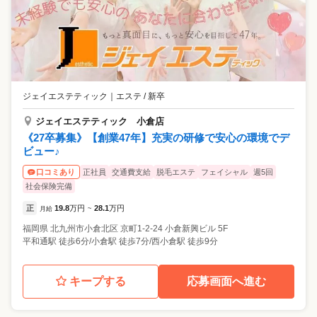
ジェイエステティック
｜
エステ / 新卒
ジェイエステティック 小倉店
《27卒募集》【創業47年】充実の研修で安心の環境でデ
ビュー♪
正社員
交通費支給
脱毛エステ
フェイシャル
週5回
口コミあり
社会保険完備
正
19.8
万円
28.1
万円
月給
~
福岡県
北九州市小倉北区
京町1-2-24 小倉新興ビル 5F
平和通駅 徒歩6分/小倉駅 徒歩7分/西小倉駅 徒歩9分
キープする
応募画面へ進む