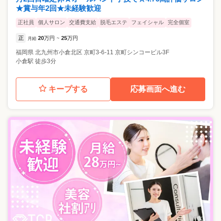
★賞与年2回★未経験歓迎
正社員
個人サロン
交通費支給
脱毛エステ
フェイシャル
完全個室
正
20
万円
25
万円
月給
~
福岡県
北九州市小倉北区
京町3-6-11 京町シンコービル3F
小倉駅 徒歩3分
キープする
応募画面へ進む