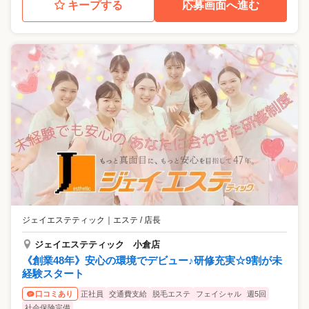
キープする
応募画面へ進む
ジェイエステティック
｜
エステ / 店長
ジェイエステティック 小倉店
《創業48年》安心の環境でデビュー♪研修充実☆9割が未
経験スタート
正社員
交通費支給
脱毛エステ
フェイシャル
週5回
口コミあり
社会保険完備