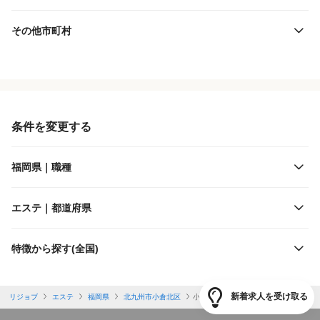
その他市町村
役職・採用対象
JR西日本
雇用形態
JR九州
条件を変更する
施設形態
西日本鉄道
福岡県｜職種
客層
甘木鉄道
エステ｜都道府県
出勤日数
平成筑豊鉄道
特徴から探す(全国)
休日
福岡市交通局
新着求人を受け取る
リジョブ
エステ
福岡県
北九州市小倉北区
小倉駅
勤務体制
北九州高速鉄道