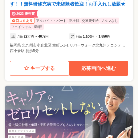
す！！無料研修充実で未経験者歓迎！お手入れし放題★
2023 優秀賞
アルバイト・パート
正社員
交通費支給
ノルマなし
口コミあり
フェイシャル
週5回
正
22
万円
40
万円
ア
1,100
円
1,550
円
月給
~
時給
~
福岡県
北九州市小倉北区
室町1-1-1 リバーウォーク北九州デコシティ2F
西小倉駅 徒歩5分
キープする
応募画面へ進む