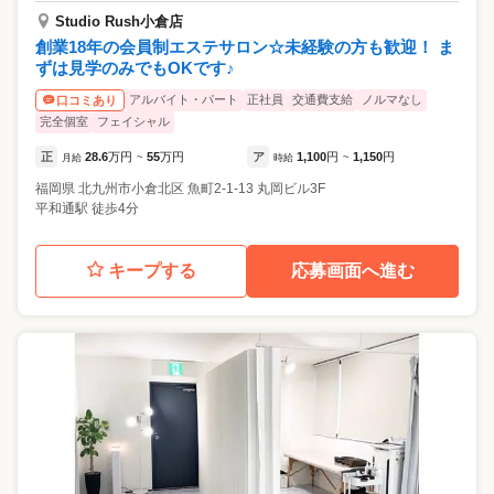
Studio Rush小倉店
創業18年の会員制エステサロン☆未経験の方も歓迎！ ま
ずは見学のみでもOKです♪
アルバイト・パート
正社員
交通費支給
ノルマなし
口コミあり
完全個室
フェイシャル
正
28.6
万円
55
万円
ア
1,100
円
1,150
円
月給
~
時給
~
福岡県
北九州市小倉北区
魚町2-1-13 丸岡ビル3F
平和通駅 徒歩4分
キープする
応募画面へ進む