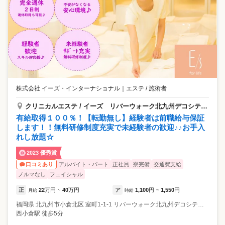
株式会社 イーズ・インターナショナル
｜
エステ / 施術者
クリニカルエステ / イーズ リバーウォーク北九州デコシティ店
有給取得１００％！【転勤無し】経験者は前職給与保証
します！！無料研修制度充実で未経験者の歓迎♪♪お手入
れし放題☆
2023 優秀賞
アルバイト・パート
正社員
寮完備
交通費支給
口コミあり
ノルマなし
フェイシャル
正
22
万円
40
万円
ア
1,100
円
1,550
円
月給
~
時給
~
福岡県
北九州市小倉北区
室町1-1-1 リバーウォーク北九州デコシティ2F
西小倉駅 徒歩5分