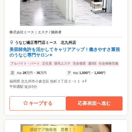
株式会社ミース
｜
エステ / 施術者
うなじ矯正専門店ミース 北九州店
美容師免許を活かしてキャリアアップ！働きやすさ重視
のうなじ専門サロン⭐️
アルバイト・パート
正社員
脱毛エステ
完全個室
週5回
社会保険完備
正
28
万円
35
万円
ア
1,500
円
1,500
円
月給
~
時給
~
福岡県
北九州市小倉北区
魚町２丁目２−１１ ４F
平和通駅 徒歩5分
キープする
応募画面へ進む