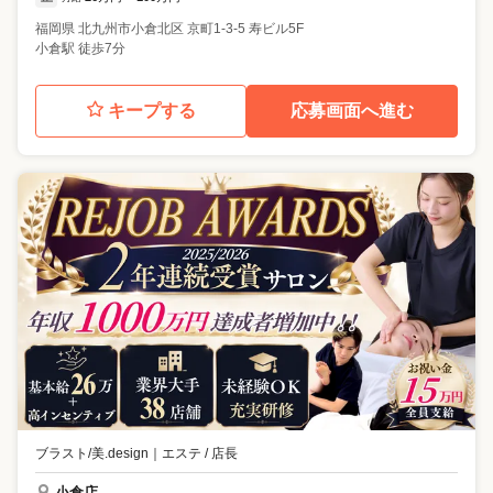
福岡県
北九州市小倉北区
京町1-3-5 寿ビル5F
小倉駅 徒歩7分
キープする
応募画面へ進む
ブラスト/美.design
｜
エステ / 店長
小倉店