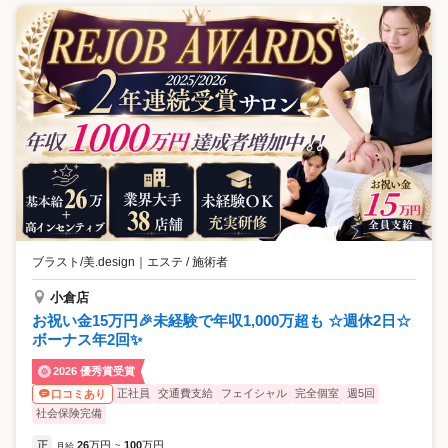
ブラスト/美.design
｜
エステ / 施術者
小倉店
お祝い金15万円🎉未経験で年収1,000万超も ☆週休2日☆
ボーナス年2回✨
2026 優秀賞受賞
正社員
交通費支給
フェイシャル
完全個室
週5回
口コミあり
社会保険完備
正
26
万円
100
万円
月給
~