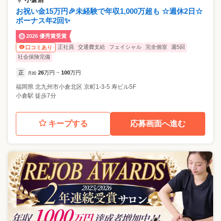
お祝い金15万円🎉未経験で年収1,000万超も ☆週休2日☆
ボーナス年2回✨
2026 優秀賞受賞
正社員
交通費支給
フェイシャル
完全個室
週5回
口コミあり
社会保険完備
正
26
万円
100
万円
月給
~
福岡県
北九州市小倉北区
京町1-3-5 寿ビル5F
小倉駅 徒歩7分
キープする
応募画面へ進む