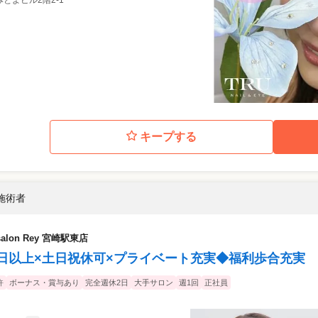
みとよビル2階2-1
キープする
 施術者
alon Rey 宮崎駅東店
2日以上×土日祝休可×プライベート充実◆福利歩合充実
許
ボーナス・賞与あり
完全週休2日
大手サロン
週1回
正社員