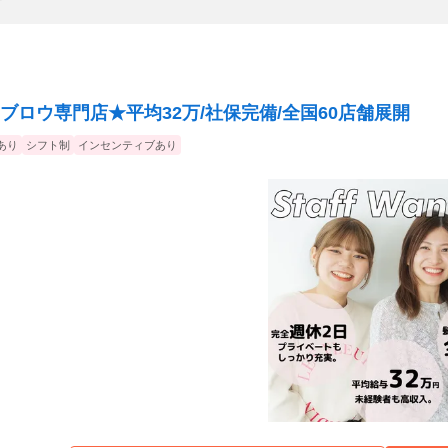
者
ロウ専門店★平均32万/社保完備/全国60店舗展開
あり
シフト制
インセンティブあり