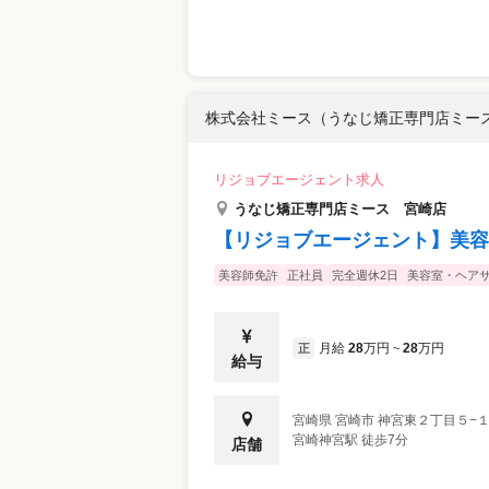
株式会社ミース（うなじ矯正専門店ミー
リジョブエージェント求人
うなじ矯正専門店ミース 宮崎店
【リジョブエージェント】美容
美容師免許
正社員
完全週休2日
美容室・ヘア
月給
28
万円
28
万円
正
~
給与
宮崎県
宮崎市
神宮東２丁目５−
宮崎神宮駅 徒歩7分
店舗