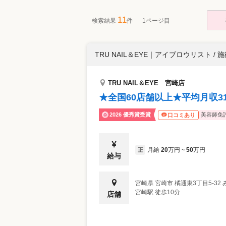
11
検索結果
件
1ページ目
TRU NAIL＆EYE
｜
アイブロウリスト / 
TRU NAIL＆EYE 宮崎店
★全国60店舗以上★平均月収3
2026 優秀賞受賞
美容師免
口コミあり
月給
20
万円
50
万円
正
~
給与
宮崎県
宮崎市
橘通東3丁目5-32 
宮崎駅 徒歩10分
店舗