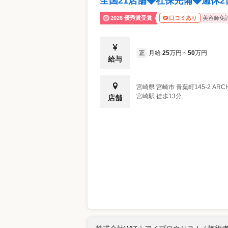
全国21店舗◆社保完備◆週休2
2026 優秀賞受賞
美容師免
口コミあり
月給
25
万円
50
万円
正
~
給与
宮崎県
宮崎市
青葉町145‐2 ARCH
宮崎駅 徒歩13分
店舗