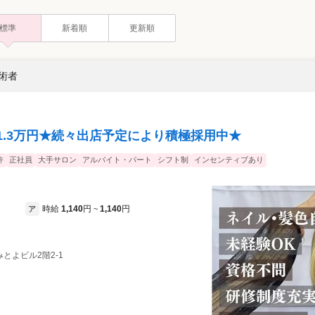
標準
新着順
更新順
施術者
1.3万円★続々出店予定により積極採用中★
許
正社員
大手サロン
アルバイト・パート
シフト制
インセンティブあり
時給
1,140
円
1,140
円
ア
~
みとよビル2階2-1