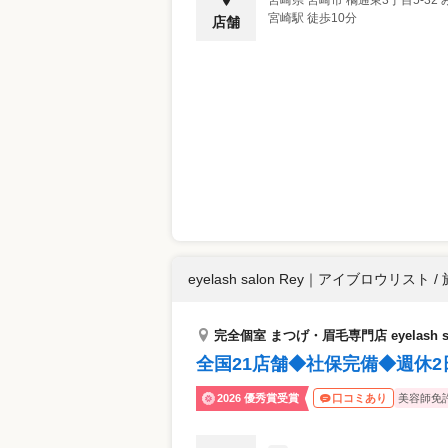
宮崎県
宮崎市
橘通東3丁目5-32 
宮崎駅 徒歩10分
店舗
eyelash salon Rey
｜
アイブロウリスト /
完全個室 まつげ・眉毛専門店 eyelash s
全国21店舗◆社保完備◆週休
2026 優秀賞受賞
美容師免
口コミあり