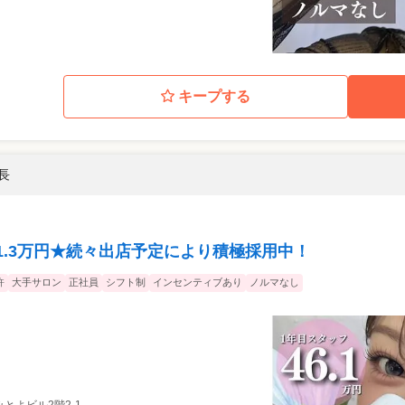
キープする
長
1.3万円★続々出店予定により積極採用中！
許
大手サロン
正社員
シフト制
インセンティブあり
ノルマなし