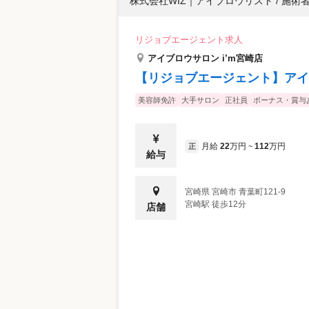
株式会社WIZ
｜
アイブロウリスト / 施術
リジョブエージェント求人
アイブロウサロン i’m宮崎店
【リジョブエージェント】アイブ
美容師免許
大手サロン
正社員
ボーナス・賞与
月給
22
万円
112
万円
正
~
給与
宮崎県
宮崎市
青葉町121-9
宮崎駅 徒歩12分
店舗