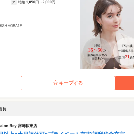
時給
1,050
円
2,000
円
ア
~
ISH AOBA1F
キープする
店長
alon Rey 宮崎駅東店