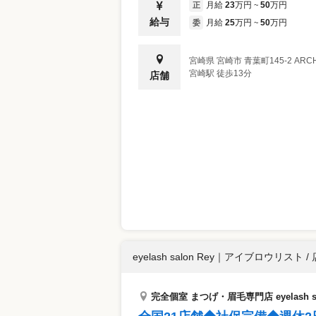
月給
23
万円
50
万円
正
~
給与
月給
25
万円
50
万円
委
~
宮崎県
宮崎市
青葉町145‐2 ARCH
宮崎駅 徒歩13分
店舗
eyelash salon Rey
｜
アイブロウリスト / 
完全個室 まつげ・眉毛専門店 eyelash s