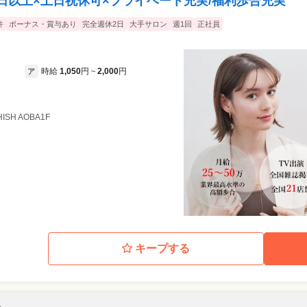
日以上×土日祝休可×プライベート充実/福利歩合充実
許
ボーナス・賞与あり
完全週休2日
大手サロン
週1回
正社員
時給
1,050
円
2,000
円
ア
~
ISH AOBA1F
キープする