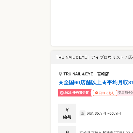
TRU NAIL＆EYE
｜
アイブロウリスト / 店
TRU NAIL＆EYE 宮崎店
★全国60店舗以上★平均月収3
2026 優秀賞受賞
美容師免
口コミあり
月給
35
万円
60
万円
正
~
給与