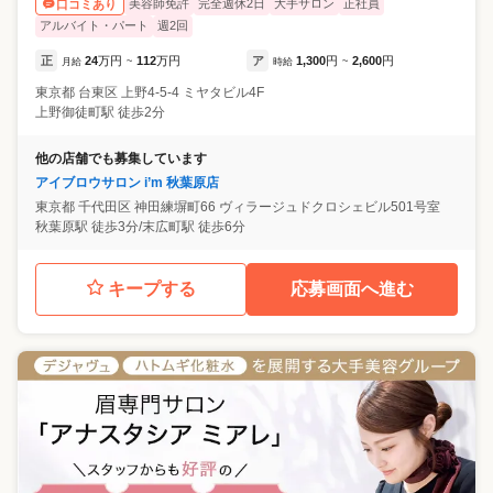
美容師免許
完全週休2日
大手サロン
正社員
口コミあり
アルバイト・パート
週2回
正
24
万円
112
万円
ア
1,300
円
2,600
円
月給
~
時給
~
東京都
台東区
上野4-5-4 ミヤタビル4F
上野御徒町駅 徒歩2分
他の店舗でも募集しています
アイブロウサロン i’m 秋葉原店
東京都
千代田区
神田練塀町66 ヴィラージュドクロシェビル501号室
秋葉原駅 徒歩3分/末広町駅 徒歩6分
キープする
応募画面へ進む