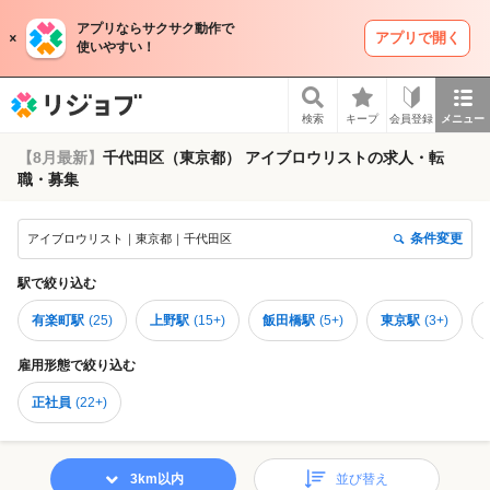
アプリならサクサク動作で
アプリで開く
使いやすい！
リジョブ
検索
キープ
会員登録
メニュー
【8月最新】
千代田区（東京都） アイブロウリストの求人・転
職・募集
条件変更
アイブロウリスト｜東京都｜千代田区
駅
で絞り込む
有楽町駅
(
25
)
上野駅
(
15+
)
飯田橋駅
(
5+
)
東京駅
(
3+
)
雇用形態
で絞り込む
正社員
(
22+
)
3km以内
並び替え