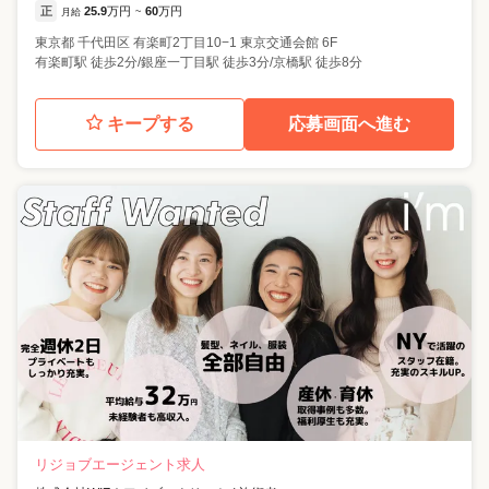
正
25.9
万円
60
万円
月給
~
東京都
千代田区
有楽町2丁目10−1 東京交通会館 6F
有楽町駅 徒歩2分/銀座一丁目駅 徒歩3分/京橋駅 徒歩8分
キープする
応募画面へ進む
リジョブエージェント求人