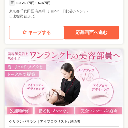
正
25.1
万円
52.5
万円
月給
~
東京都
千代田区
有楽町1丁目2-2 日比谷シャンテ2F
日比谷駅 徒歩6分
キープする
応募画面へ進む
ケサランパサラン
｜
アイブロウリスト / 施術者