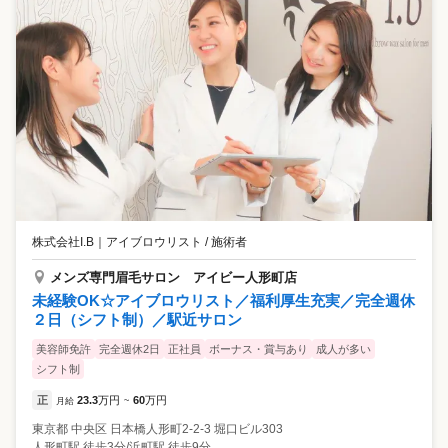
アナスタシア ミアレを選んだ理由 ・毎月安定した収入があることと、残
業がほとんどないところ。 言葉使い・身だしなみ・所作などにも気を
使えるようになって、前よりも自分を好きになりました。 ━━━━━━
━━━━━━━━ もともとはお客さんでした Aさん（25歳／女性／美容
専門学校卒） ━━━━━━━━━━━━━━ 皮膚が弱く水仕事で手荒れ
をしてしまい、美容師の仕事を断念。 美容師免許を活かせる仕事を探し
ている中で 眉は顔の印象を決める重要なパーツだと知り、 アイブロウへ
の興味が湧きました！ ✅アナスタシア ミアレを選んだ理由 ・アナスタシ
ア ミアレをお客として利用し、親切で丁寧な接客や仕上がりに感動…。
・自分と同じ感動をお客様に体験してもらいたいと思った。 ━━━━━
━━━━━━━━━ 気持ちの余裕を大切にしたいから！ Kさん（30歳
／女性／子ども2歳／新卒入社10年目） ━━━━━━━━━━━━━━
一つのことを極めるのが好きで、 顔のパーツを美しくできるならすごく
株式会社I.B
｜
アイブロウリスト / 施術者
素敵な仕事だと思ってました。 ✅アナスタシア ミアレを選んだ理由 ・自
分自身の生活スタイル、気持ちの安定、余裕を大切にし、長く働ける場
メンズ専門眉毛サロン アイビー人形町店
所だと感じたから 実際に入社10年目の現在は、仕事と育児を両立し時
未経験OK☆アイブロウリスト／福利厚生充実／完全週休
短勤務をしています。 スタッフではない時間の自分も大事にしてくれ
２日（シフト制）／駅近サロン
る会社です。
美容師免許
完全週休2日
正社員
ボーナス・賞与あり
成人が多い
シフト制
正
23.3
万円
60
万円
月給
~
東京都
中央区
日本橋人形町2-2-3 堀口ビル303
人形町駅 徒歩3分/浜町駅 徒歩9分