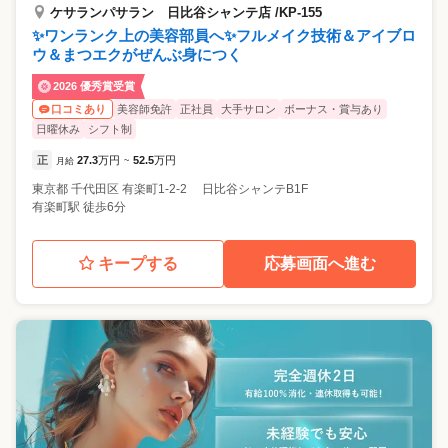
ケサランパサラン 日比谷シャンテ店 /KP-155
✨ワンランク上の美容部員へ✨フルメイク技術＆アイブロ
ウ＆まつエクがぜんぶ身につく
2026 優秀賞受賞
美容師免許
正社員
大手サロン
ボーナス・賞与あり
口コミあり
日曜休み
シフト制
正
27.3
万円
52.5
万円
月給
~
東京都
千代田区
有楽町1-2-2 日比谷シャンテB1F
有楽町駅 徒歩6分
キープする
応募画面へ進む