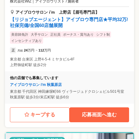
株式会社WIZ
｜
アイブロウリスト / 施術者
アイブロウサロン i'm 上野店【眉毛専門店】
【リジョブエージェント】アイブロウ専門店★平均32万/
社保完備/全国60店舗展開
美容師免許
大手サロン
正社員
ボーナス・賞与あり
シフト制
インセンティブあり
正
24
万円
112
万円
月給
~
東京都
台東区
上野4-5-4 ミヤタビル4F
上野御徒町駅 徒歩2分
他の店舗でも募集しています
アイブロウサロン i’m 秋葉原店
東京都
千代田区
神田練塀町66 ヴィラージュドクロシェビル501号室
秋葉原駅 徒歩3分/末広町駅 徒歩6分
キープする
応募画面へ進む