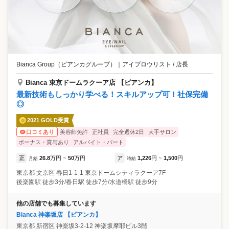
Bianca Group（ビアンカグループ）
｜
アイブロウリスト / 店長
Bianca 東京ドームラクーア店 【ビアンカ】
最新技術もしっかり学べる！スキルアップ可！社保完備
◎
2021 GOLD受賞
美容師免許
正社員
完全週休2日
大手サロン
口コミあり
ボーナス・賞与あり
アルバイト・パート
正
26.8
万円
50
万円
ア
1,226
円
1,500
円
月給
~
時給
~
東京都
文京区
春日1-1-1 東京ドームシティラクーア7F
後楽園駅 徒歩3分/春日駅 徒歩7分/水道橋駅 徒歩9分
他の店舗でも募集しています
Bianca 神楽坂店 【ビアンカ】
東京都
新宿区
神楽坂3-2-12 神楽坂摩耶ビル3階