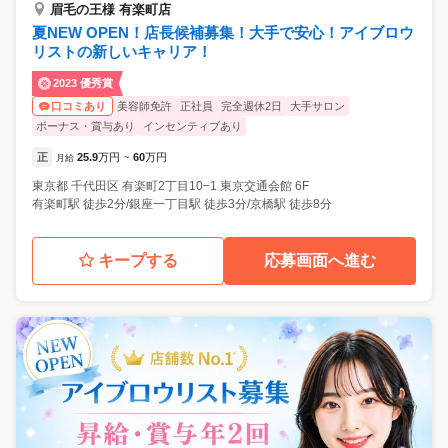
眉毛の王様 有楽町店
夏NEW OPEN！店長候補募集！大手で安心！アイブロウ
リストの新しいキャリア！
2023 優秀賞
美容師免許
正社員
完全週休2日
大手サロン
口コミあり
ボーナス・賞与あり
インセンティブあり
正
25.9
万円
60
万円
月給
~
東京都
千代田区
有楽町2丁目10−1 東京交通会館 6F
有楽町駅 徒歩2分/銀座一丁目駅 徒歩3分/京橋駅 徒歩8分
キープする
応募画面へ進む