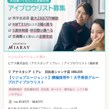
リジョブエージェント求人
ピアス株式会社（アナスタシア ミアレ）
｜
アイブロウリスト / 施術者
アナスタシア ミアレ 日比谷シャンテ店 /AN-215
【リジョブエージェント】積極採用中！大手美容グルー
プのアイブロウリスト
美容師免許
完全週休2日
正社員
ボーナス・賞与あり
シフト制
ノルマなし
正
27.3
万円
52.5
万円
月給
~
東京都
千代田区
有楽町1丁目2-2 日比谷シャンテ2F