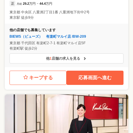
正
29.2
万円
44.4
万円
月給
~
東京都
中央区
八重洲2丁目1番 八重洲地下街中2号
東京駅 徒歩9分
他の店舗でも募集しています
BIEWS（ビューズ） 有楽町マルイ店 /BW-209
東京都
千代田区
有楽町2-7-1 有楽町マルイ店5F
有楽町駅 徒歩2分
他
1
店舗の求人を見る
キープする
応募画面へ進む