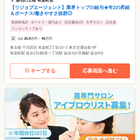
眉毛の王様 有楽町店
【リジョブエージェント】業界トップの給与★年2の昇給
＆ボーナス/働きやすさ抜群◎
美容師免許
ボーナス・賞与あり
完全週休2日
大手サロン
正社員
インセンティブあり
正
25.9
万円
45
万円
月給
~
東京都
千代田区
有楽町2丁目10−1 東京交通会館 6F
有楽町駅 徒歩2分/銀座一丁目駅 徒歩3分/京橋駅 徒歩8分
キープする
応募画面へ進む