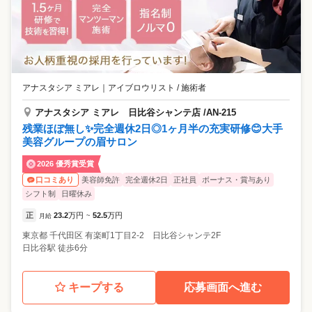
アナスタシア ミアレ
｜
アイブロウリスト / 施術者
アナスタシア ミアレ 日比谷シャンテ店 /AN-215
残業ほぼ無し✨完全週休2日◎1ヶ月半の充実研修😊大手
美容グループの眉サロン
2026 優秀賞受賞
美容師免許
完全週休2日
正社員
ボーナス・賞与あり
口コミあり
シフト制
日曜休み
正
23.2
万円
52.5
万円
月給
~
東京都
千代田区
有楽町1丁目2-2 日比谷シャンテ2F
日比谷駅 徒歩6分
キープする
応募画面へ進む