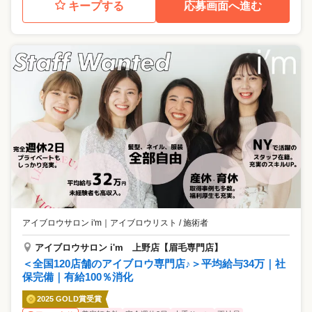
キープする
応募画面へ進む
アイブロウサロン i'm
｜
アイブロウリスト / 施術者
アイブロウサロン i'm 上野店【眉毛専門店】
＜全国120店舗のアイブロウ専門店♪＞平均給与34万｜社
保完備｜有給100％消化
2025 GOLD賞受賞