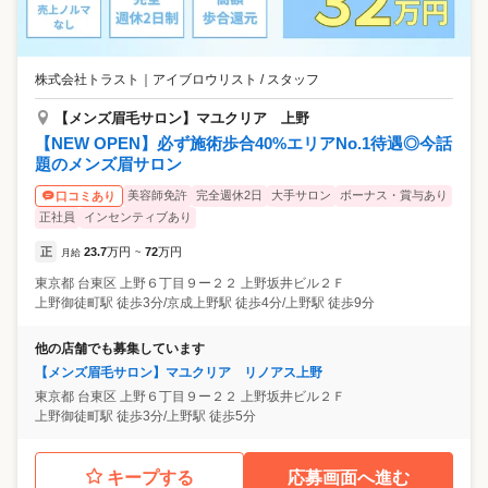
株式会社トラスト
｜
アイブロウリスト / スタッフ
【メンズ眉毛サロン】マユクリア 上野
【NEW OPEN】必ず施術歩合40%エリアNo.1待遇◎今話
題のメンズ眉サロン
美容師免許
完全週休2日
大手サロン
ボーナス・賞与あり
口コミあり
正社員
インセンティブあり
正
23.7
万円
72
万円
月給
~
東京都
台東区
上野６丁目９ー２２ 上野坂井ビル２Ｆ
上野御徒町駅 徒歩3分/京成上野駅 徒歩4分/上野駅 徒歩9分
他の店舗でも募集しています
【メンズ眉毛サロン】マユクリア リノアス上野
東京都
台東区
上野６丁目９ー２２ 上野坂井ビル２Ｆ
上野御徒町駅 徒歩3分/上野駅 徒歩5分
キープする
応募画面へ進む