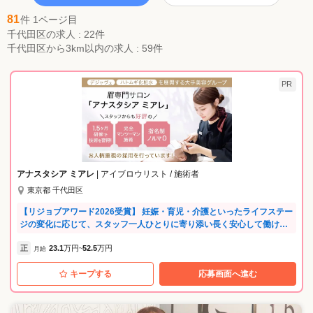
81
件 1ページ目
千代田区の求人 : 22件
千代田区から3km以内の求人 : 59件
PR
アナスタシア ミアレ
| アイブロウリスト / 施術者
東京都 千代田区
【リジョブアワード2026受賞】 妊娠・育児・介護といったライフステー
ジの変化に応じて、スタッフ一人ひとりに寄り添い長く安心して働ける
環境が評価されました！ ✅完全週休2日もOK！ ✅完全予約制のマンツー
正
23.1
万円
52.5
万円
マン施術 ✅残業1日平均6分！ ✅大手美容メーカーの正社員◎コスメの社
月給
~
割も充実 ＼先輩たちに入社理由をせきららインタビュー！／ ━━━━━
キープする
応募画面へ進む
━━━━━━━━━ 美容師を挫折して… Hさん（24歳／女性／元美容師
アシスタント） ━━━━━━━━━━━━━━ 早朝・深夜レッスンや休
日のセミナー参加、 体力的にも将来的にもキツイと感じて転職を決意。
【安定したお給料・お休み】が転職先を選ぶ大きなポイントでした。 ✅