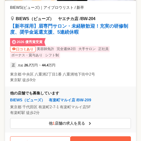
BIEWS(ビューズ)
｜
アイブロウリスト / 新卒
BIEWS（ビューズ） ヤエチカ店 /BW-204
【新卒採用】眉専門サロン・未経験歓迎！充実の研修制
度、奨学金返還支援、5連続休暇
2026 優秀賞受賞
美容師免許
完全週休2日
大手サロン
正社員
口コミあり
ボーナス・賞与あり
シフト制
正
26.7
万円
44.4
万円
月給
~
東京都
中央区
八重洲2丁目1番 八重洲地下街中2号
東京駅 徒歩9分
他の店舗でも募集しています
BIEWS（ビューズ） 有楽町マルイ店 /BW-209
東京都
千代田区
有楽町2-7-1 有楽町マルイ店5F
有楽町駅 徒歩2分
他
1
店舗の求人を見る