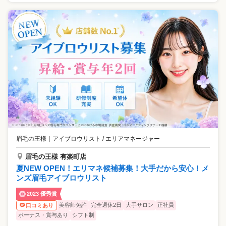
眉毛の王様
｜
アイブロウリスト / エリアマネージャー
眉毛の王様 有楽町店
夏NEW OPEN！エリマネ候補募集！大手だから安心！メ
ンズ眉毛アイブロウリスト
2023 優秀賞
美容師免許
完全週休2日
大手サロン
正社員
口コミあり
ボーナス・賞与あり
シフト制