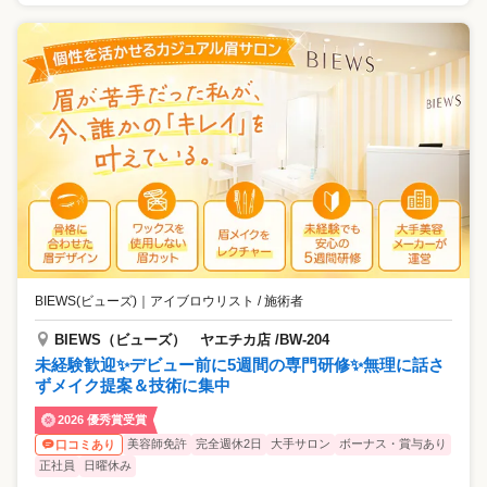
BIEWS(ビューズ)
｜
アイブロウリスト / 施術者
BIEWS（ビューズ） ヤエチカ店 /BW-204
未経験歓迎✨デビュー前に5週間の専門研修✨無理に話さ
ずメイク提案＆技術に集中
2026 優秀賞受賞
美容師免許
完全週休2日
大手サロン
ボーナス・賞与あり
口コミあり
正社員
日曜休み