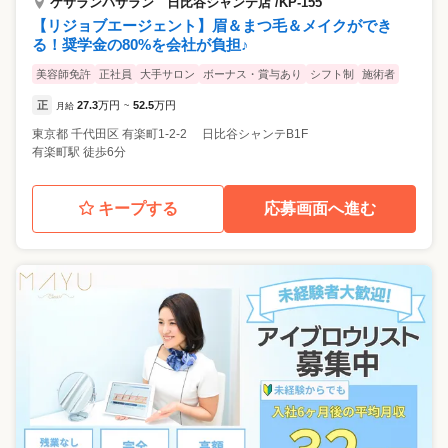
ケサランパサラン 日比谷シャンテ店 /KP-155
【リジョブエージェント】眉＆まつ毛＆メイクができ
る！奨学金の80%を会社が負担♪
美容師免許
正社員
大手サロン
ボーナス・賞与あり
シフト制
施術者
正
27.3
万円
52.5
万円
月給
~
東京都
千代田区
有楽町1-2-2 日比谷シャンテB1F
有楽町駅 徒歩6分
キープする
応募画面へ進む