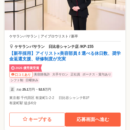
ケサランパサラン
｜
アイブロウリスト / 新卒
ケサランパサラン 日比谷シャンテ店 /KP-155
【新卒採用】アイリスト×美容部員💄選べる休日数、奨学
金返還支援、研修制度が充実
2026 優秀賞受賞
美容師免許
大手サロン
正社員
ボーナス・賞与あり
口コミあり
シフト制
日曜休み
正
25.1
万円
52.5
万円
月給
~
東京都
千代田区
有楽町1-2-2 日比谷シャンテB1F
有楽町駅 徒歩6分
キープする
応募画面へ進む