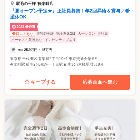
眉毛の王様 有楽町店
『夏オープン予定★』正社員募集！年2回昇給＆賞与／希
望休OK
2023 優秀賞
美容師免許
完全週休2日
大手サロン
正社員
口コミあり
ボーナス・賞与あり
インセンティブあり
正
25.9
万円
45
万円
月給
~
東京都
千代田区
有楽町2丁目10−1 東京交通会館 6F
有楽町駅 徒歩2分/銀座一丁目駅 徒歩3分/京橋駅 徒歩8分
キープする
応募画面へ進む