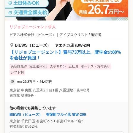
リジョブエージェント求人
ピアス株式会社（ビューズ）
｜
アイブロウリスト / 施術者
BIEWS（ビューズ） ヤエチカ店 /BW-204
【リジョブエージェント】賞与73万以上、奨学金の80%
を会社が負担！
美容師免許
完全週休2日
大手サロン
正社員
ボーナス・賞与あり
シフト制
正
29.2
万円
44.4
万円
月給
~
東京都
中央区
八重洲2丁目1番 八重洲地下街中2号
東京駅 徒歩8分
他の店舗でも募集しています
BIEWS（ビューズ） 有楽町マルイ店 /BW-209
東京都
千代田区
有楽町2-7-1 有楽町マルイ店5F
有楽町駅 徒歩2分