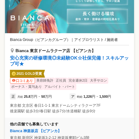
Bianca Group（ビアンカグループ）
｜
アイブロウリスト / 施術者
Bianca 東京ドームラクーア店 【ビアンカ】
安心充実の研修環境◎未経験OK☆社保完備！スキルアッ
プ可★
2021 GOLD受賞
美容師免許
正社員
完全週休2日
大手サロン
口コミあり
ボーナス・賞与あり
アルバイト・パート
正
25.8
万円
50
万円
ア
1,226
円
1,500
円
月給
~
時給
~
東京都
文京区
春日1-1-1 東京ドームシティラクーア7F
後楽園駅 徒歩3分/春日駅 徒歩7分/水道橋駅 徒歩9分
他の店舗でも募集しています
Bianca 神楽坂店 【ビアンカ】
東京都
新宿区
神楽坂3-2-12 神楽坂摩耶ビル3階