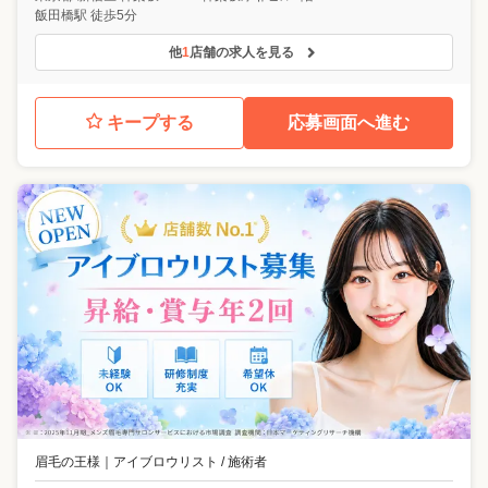
飯田橋駅 徒歩5分
他
1
店舗の求人を見る
キープする
応募画面へ進む
眉毛の王様
｜
アイブロウリスト / 施術者