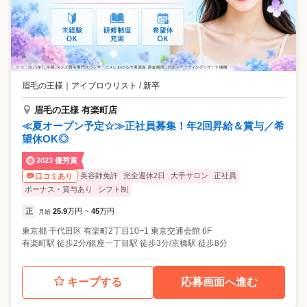
眉毛の王様
｜
アイブロウリスト / 新卒
眉毛の王様 有楽町店
≪夏オープン予定☆≫正社員募集！年2回昇給＆賞与／希
望休OK◎
2023 優秀賞
美容師免許
完全週休2日
大手サロン
正社員
口コミあり
ボーナス・賞与あり
シフト制
正
25.9
万円
45
万円
月給
~
東京都
千代田区
有楽町2丁目10−1 東京交通会館 6F
有楽町駅 徒歩2分/銀座一丁目駅 徒歩3分/京橋駅 徒歩8分
キープする
応募画面へ進む