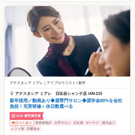
アナスタシア ミアレ
｜
アイブロウリスト / 新卒
アナスタシア ミアレ 日比谷シャンテ店 /AN-215
新卒採用／動画あり◆眉専門サロン◆奨学金80%を会社
負担！充実研修♬休日数選べる
2026 優秀賞受賞
美容師免許
大手サロン
正社員
ボーナス・賞与あり
口コミあり
シフト制
日曜休み