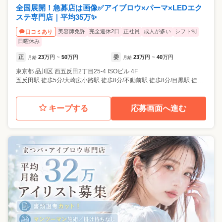
全国展開！急募店は画像✅アイブロウ×パーマ×LEDエク
ステ専門店｜平均35万✨
美容師免許
完全週休2日
正社員
成人が多い
シフト制
口コミあり
日曜休み
正
23
万円
50
万円
委
23
万円
40
万円
月給
~
月給
~
東京都
品川区
西五反田2丁目25-4 ISOビル 4F
五反田駅 徒歩5分/大崎広小路駅 徒歩8分/不動前駅 徒歩8分/目黒駅 徒歩14分/大崎駅 徒歩16分
キープする
応募画面へ進む