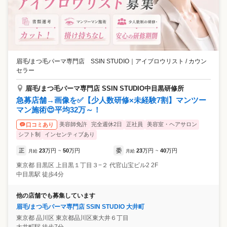
眉毛/まつ毛パーマ専門店 SSIN STUDIO
｜
アイブロウリスト / カウン
セラー
眉毛/まつ毛パーマ専門店 SSIN STUDIO中目黒研修所
急募店舗→画像を✅【少人数研修×未経験7割】マンツー
マン施術😍平均32万～！
美容師免許
完全週休2日
正社員
美容室・ヘアサロン
口コミあり
シフト制
インセンティブあり
正
23
万円
50
万円
委
23
万円
40
万円
月給
~
月給
~
東京都
目黒区
上目黒１丁目３−２ 代官山宝ビル2 2F
中目黒駅 徒歩4分
他の店舗でも募集しています
眉毛/まつ毛パーマ専門店 SSIN STUDIO 大井町
東京都
品川区
東京都品川区東大井６丁目
大井町駅 徒歩7分