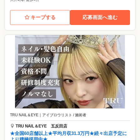
キープする
応募画面へ進む
TRU NAIL＆EYE
｜
アイブロウリスト / 施術者
TRU NAIL＆EYE 五反田店
★全国60店舗以上★平均月収31.3万円★続々出店予定に
より積極採用中★