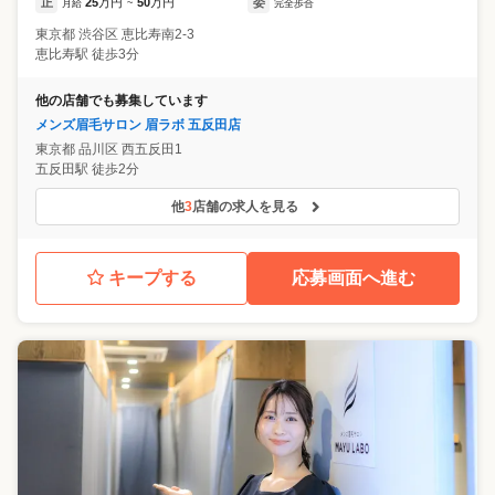
正
25
万円
50
万円
委
月給
~
完全歩合
東京都
渋谷区
恵比寿南2-3
恵比寿駅 徒歩3分
他の店舗でも募集しています
メンズ眉毛サロン 眉ラボ 五反田店
東京都
品川区
西五反田1
五反田駅 徒歩2分
他
3
店舗の求人を見る
キープする
応募画面へ進む