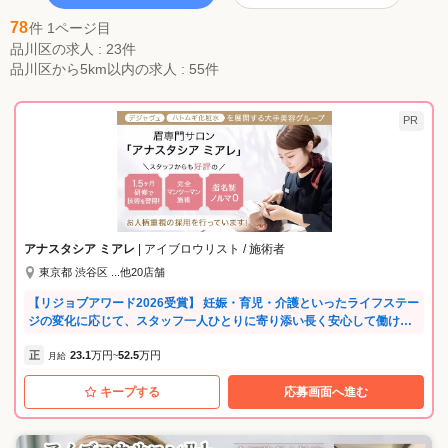
78
件 1ページ目
品川区の求人 : 23件
品川区から5km以内の求人 : 55件
PR
アナスタシア ミアレ
| アイブロウリスト / 施術者
東京都 渋谷区 ...他20店舗
【リジョブアワード2026受賞】 妊娠・育児・介護といったライフステー
ジの変化に応じて、スタッフ一人ひとりに寄り添い長く安心して働ける
環境が評価されました！ ✅完全週休2日もOK！ ✅完全予約制のマンツー
正
23.1
万円
52.5
万円
マン施術 ✅残業1日平均6分！ ✅大手美容メーカーの正社員◎コスメの社
月給
~
割も充実 ＼先輩たちに入社理由をせきららインタビュー！／ ━━━━━
キープする
応募画面へ進む
━━━━━━━━━ 美容師を挫折して… Hさん（24歳／女性／元美容師
アシスタント） ━━━━━━━━━━━━━━ 早朝・深夜レッスンや休
日のセミナー参加、 体力的にも将来的にもキツイと感じて転職を決意。
【安定したお給料・お休み】が転職先を選ぶ大きなポイントでした。 ✅