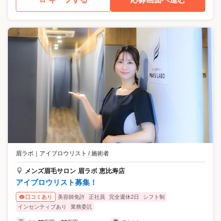
眉ラボ
｜
アイブロウリスト / 施術者
メンズ眉毛サロン 眉ラボ 恵比寿店
アイブロウリスト募集！
美容師免許
正社員
完全週休2日
シフト制
口コミあり
インセンティブあり
業務委託