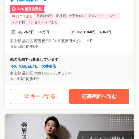
2026 優秀賞受賞
美容師免許
正社員
大手サロン
アルバイト・パート
口コミあり
シフト制
インセンティブあり
正
24
万円
60
万円
ア
1,360
円
1,360
円
月給
~
時給
~
東京都
品川区
西五反田2-24-9 五反田Nビル ５F
五反田駅 徒歩6分
他の店舗でも募集しています
TRU NAIL&EYE 大井町店
東京都
品川区
大井1-22-5 八木ビル4F
大井町駅 徒歩4分
キープする
応募画面へ進む