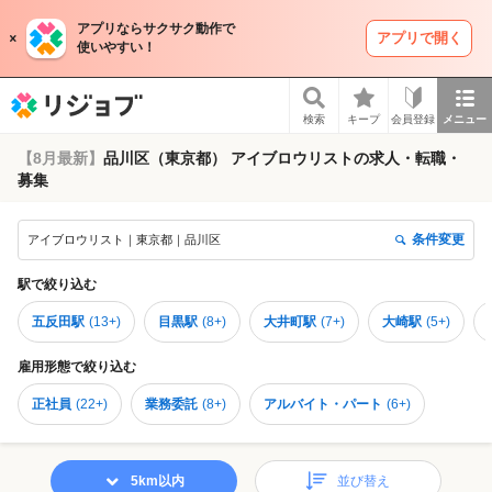
アプリならサクサク動作で
アプリで開く
使いやすい！
リジョブ
検索
キープ
会員登録
メニュー
【8月最新】
品川区（東京都） アイブロウリストの求人・転職・
募集
条件変更
アイブロウリスト｜東京都｜品川区
駅
で絞り込む
五反田駅
(
13+
)
目黒駅
(
8+
)
大井町駅
(
7+
)
大崎駅
(
5+
)
雇用形態
で絞り込む
正社員
(
22+
)
業務委託
(
8+
)
アルバイト・パート
(
6+
)
5km以内
並び替え