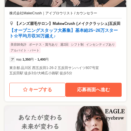
株式会社MakeCrush
｜
アイブロウリスト / カウンセラー
【メンズ眉毛サロン】Make●Crush (メイククラッシュ)五反田
【オープニングスタッフ大募集】基本給25~26万スター
ト☆平均月収30万越え♪
美容師免許
ボーナス・賞与あり
週2回
シフト制
インセンティブあり
アルバイト・パート
ア
1,350
円
1,400
円
時給
~
東京都
品川区
西五反田1-26-2 五反田サンハイツ807号室
五反田駅 徒歩3分/大崎広小路駅 徒歩5分
キープする
応募画面へ進む