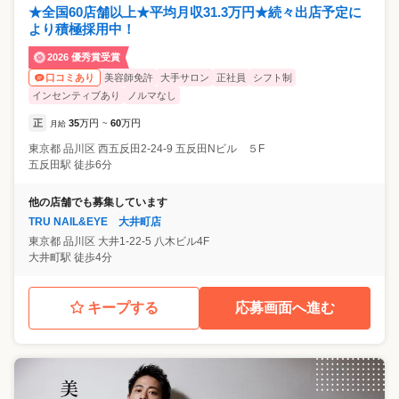
★全国60店舗以上★平均月収31.3万円★続々出店予定に
より積極採用中！
2026 優秀賞受賞
美容師免許
大手サロン
正社員
シフト制
口コミあり
インセンティブあり
ノルマなし
正
35
万円
60
万円
月給
~
東京都
品川区
西五反田2-24-9 五反田Nビル ５F
五反田駅 徒歩6分
他の店舗でも募集しています
TRU NAIL&EYE 大井町店
東京都
品川区
大井1-22-5 八木ビル4F
大井町駅 徒歩4分
キープする
応募画面へ進む