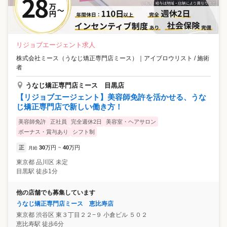
リジョブエージェント求人
株式会社ミース（うなじ矯正専門店ミース）
｜
アイブロウリスト / 施術
者
うなじ矯正専門店ミース 目黒店
【リジョブエージェント】美容師免許を活かせる、うな
じ矯正専門店で新しい働き方！
美容師免許
正社員
完全週休2日
美容室・ヘアサロン
ボーナス・賞与あり
シフト制
正
30
万円
40
万円
月給
~
東京都
品川区
未定
目黒駅 徒歩1分
他の店舗でも募集しています
うなじ矯正専門店ミース 恵比寿店
東京都
渋谷区
東３丁目２２−９ 小倉ビル ５０２
恵比寿駅 徒歩6分