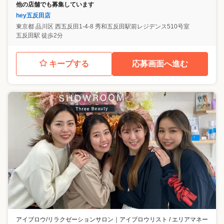
他の店舗でも募集しています
hey五反田店
東京都
品川区
西五反田1-4-8 秀和五反田駅前レジデンス510号室
五反田駅 徒歩2分
キープする
応募画面へ進む
アイブロウ/リラクゼーションサロン
｜
アイブロウリスト / エリアマネー