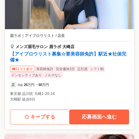
眉ラボ
｜
アイブロウリスト / 店長
メンズ眉毛サロン 眉ラボ 大崎店
【アイブロウリスト募集☆要美容師免許】駅近★社保完
備★
美容師免許
完全週休2日
正社員
シフト制
口コミあり
インセンティブあり
ノルマなし
正
25
万円
50
万円
月給
~
東京都
品川区
大崎1-20-16
大崎駅 徒歩6分
キープする
応募画面へ進む