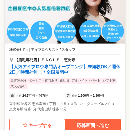
株式会社I'm
｜
アイブロウリスト / スタッフ
【眉毛専門店】ＥＡＧＬＥ 恵比寿
【人気アイブロウ専門店オープニング】未経験OK／週休
2日／時間外無し＊全国展開中
美容師免許
ボーナス・賞与あり
正社員
アルバイト・パート
シフト制
成人が多い
正
24.5
万円
40
万円
ア
1,300
円
1,300
円
月給
~
時給
~
東京都
渋谷区
恵比寿南１丁目１３番１０号 ハイグロービル２０３
恵比寿駅 徒歩1分/代官山駅 徒歩12分
キープする
応募画面へ進む