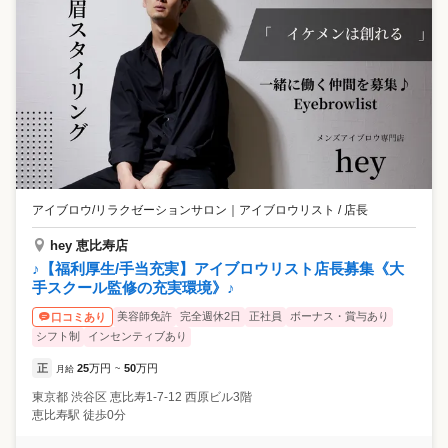
アイブロウ/リラクゼーションサロン
｜
アイブロウリスト / 店長
hey 恵比寿店
♪【福利厚生/手当充実】アイブロウリスト店長募集《大
手スクール監修の充実環境》♪
美容師免許
完全週休2日
正社員
ボーナス・賞与あり
口コミあり
シフト制
インセンティブあり
正
25
万円
50
万円
月給
~
東京都
渋谷区
恵比寿1-7-12 西原ビル3階
恵比寿駅 徒歩0分