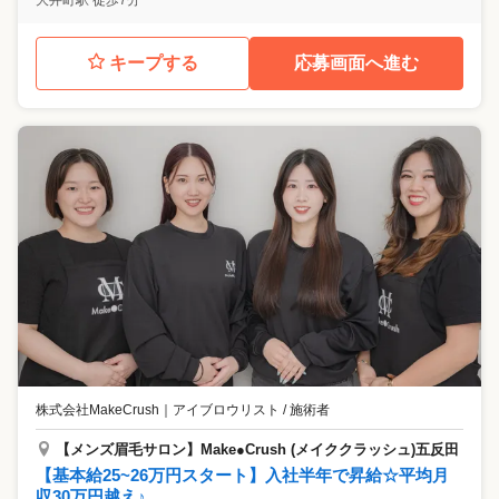
キープする
応募画面へ進む
株式会社MakeCrush
｜
アイブロウリスト / 施術者
【メンズ眉毛サロン】Make●Crush (メイククラッシュ)五反田
【基本給25~26万円スタート】入社半年で昇給☆平均月
収30万円越え♪