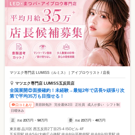
マツエク専門店 LUMISS（ルミス）
｜
アイブロウリスト / 店長
マツエク専門店 LUMISS五反田店
全国展開😍面接確約！未経験→最短2年で店長✨頑張り次
第で平均35万も目指せる！
美容師免許
完全週休2日
正社員
成人が多い
シフト制
口コミあり
日曜休み
正
23
万円
50
万円
委
23
万円
40
万円
月給
~
月給
~
東京都
品川区
西五反田2丁目25-4 ISOビル 4F
五反田駅 徒歩5分/大崎広小路駅 徒歩8分/不動前駅 徒歩8分/目黒駅 徒歩14分/大崎駅 徒歩16分