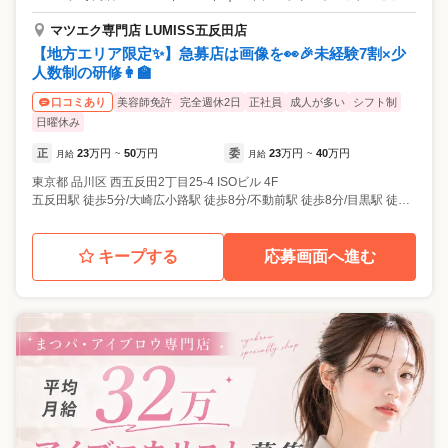
マツエク専門店 LUMISS五反田店
【地方エリア限定✨】急募店は画像を👀🎉未経験7割×少
人数制の研修👩‍🏫
美容師免許
完全週休2日
正社員
成人が多い
シフト制
口コミあり
日曜休み
正
23
万円
50
万円
委
23
万円
40
万円
月給
~
月給
~
東京都
品川区
西五反田2丁目25-4 ISOビル 4F
五反田駅 徒歩5分/大崎広小路駅 徒歩8分/不動前駅 徒歩8分/目黒駅 徒歩14分/大崎駅 徒歩16分
キープする
応募画面へ進む