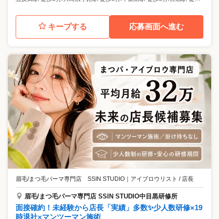
キープする
応募画面へ進む
眉毛/まつ毛パーマ専門店 SSIN STUDIO
｜
アイブロウリスト / 店長
眉毛/まつ毛パーマ専門店 SSIN STUDIO中目黒研修所
面接確約！未経験から店長「実績」多数✨少人数研修×19
時退社×マンツーマン施術