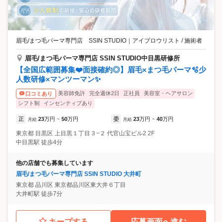
眉毛/まつ毛パーマ専門店 SSIN STUDIO
｜
アイブロウリスト / 施術者
眉毛/まつ毛パーマ専門店 SSIN STUDIO中目黒研修所
【全国広範囲募集❤️面接確約◎】眉毛×まつ毛パーマ🫧少
人数研修×マンツーマン✨
美容師免許
完全週休2日
正社員
美容室・ヘアサロン
口コミあり
シフト制
インセンティブあり
正
23
万円
50
万円
委
23
万円
40
万円
月給
~
月給
~
東京都
目黒区
上目黒１丁目３−２ 代官山宝ビル2 2F
中目黒駅 徒歩4分
他の店舗でも募集しています
眉毛/まつ毛パーマ専門店 SSIN STUDIO 大井町
東京都
品川区
東京都品川区東大井６丁目
大井町駅 徒歩7分
キープする
応募画面へ進む