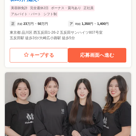
美容師免許
完全週休2日
ボーナス・賞与あり
正社員
アルバイト・パート
シフト制
正
23
万円
50
万円
ア
1,350
円
1,400
円
月給
~
時給
~
東京都
品川区
西五反田1-26-2 五反田サンハイツ807号室
五反田駅 徒歩3分/大崎広小路駅 徒歩5分
キープする
応募画面へ進む