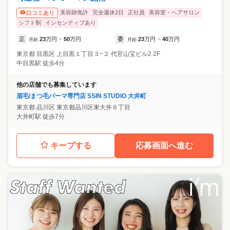
美容師免許
完全週休2日
正社員
美容室・ヘアサロン
口コミあり
シフト制
インセンティブあり
正
23
万円
50
万円
委
23
万円
40
万円
月給
~
月給
~
東京都
目黒区
上目黒１丁目３−２ 代官山宝ビル2 2F
中目黒駅 徒歩4分
他の店舗でも募集しています
眉毛/まつ毛パーマ専門店 SSIN STUDIO 大井町
東京都
品川区
東京都品川区東大井６丁目
大井町駅 徒歩7分
キープする
応募画面へ進む