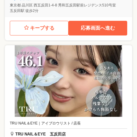
東京都
品川区
西五反田1-4-8 秀和五反田駅前レジデンス510号室
五反田駅 徒歩2分
キープする
応募画面へ進む
TRU NAIL＆EYE
｜
アイブロウリスト / 店長
TRU NAIL＆EYE 五反田店