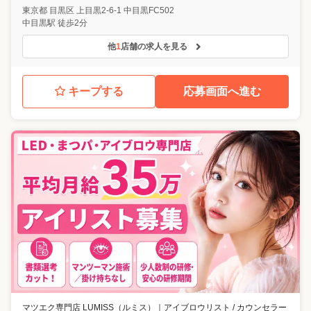
東京都
目黒区
上目黒2-6-1 中目黒FC502
中目黒駅 徒歩2分
他
1
店舗の求人を見る
キープする
応募画面へ進む
マツエク専門店 LUMISS（ルミス）
｜
アイブロウリスト / カウンセラー