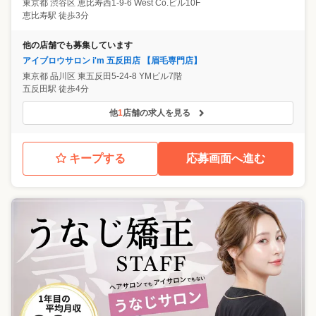
東京都
渋谷区
恵比寿西1-9-6 West Co.ビル10F
恵比寿駅 徒歩3分
他の店舗でも募集しています
アイブロウサロン i'm 五反田店 【眉毛専門店】
東京都
品川区
東五反田5-24-8 YMビル7階
五反田駅 徒歩4分
他
1
店舗の求人を見る
キープする
応募画面へ進む