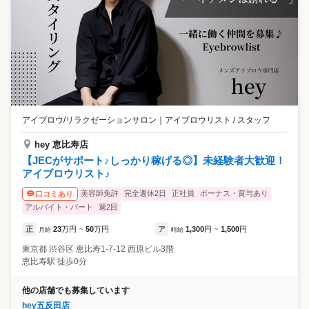
アイブロウ/リラクゼーションサロン
｜
アイブロウリスト / スタッフ
hey 恵比寿店
【JECがサポート♪しっかり稼げる◎】未経験者大歓迎！
アイブロウリスト♪
美容師免許
完全週休2日
正社員
ボーナス・賞与あり
口コミあり
アルバイト・パート
週2回
正
23
万円
50
万円
ア
1,300
円
1,500
円
月給
~
時給
~
東京都
渋谷区
恵比寿1-7-12 西原ビル3階
恵比寿駅 徒歩0分
他の店舗でも募集しています
hey五反田店