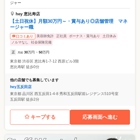
ジャー
hey 恵比寿店
【土日祝休】月額30万円～・賞与あり◎店舗管理 マネ
ージャー職
美容師免許
正社員
ボーナス・賞与あり
土日休み
口コミあり
ノルマなし
社会保険完備
正
30
万円
50
万円
月給
~
東京都
渋谷区
恵比寿1-7-12 西原ビル3階
恵比寿駅 徒歩0分
他の店舗でも募集しています
hey五反田店
東京都
品川区
西五反田1-4-8 秀和五反田駅前レジデンス510号室
五反田駅 徒歩2分
キープする
応募画面へ進む