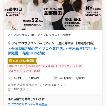
アイブロウサロン i'm
｜
アイブロウリスト / 施術者
アイブロウサロン i'm（アイム） 恵比寿本店 【眉毛専門店】
＜全国120店舗のアイブロウ専門店♪＞平均給与34万｜社
保完備｜有給100％消化
2025 GOLD賞受賞
美容師免許
完全週休2日
大手サロン
正社員
口コミあり
アルバイト・パート
週2回
正
24
万円
112
万円
ア
1,300
円
2,600
円
月給
~
時給
~
東京都
渋谷区
恵比寿西1-9-6 West Co.ビル10F
恵比寿駅 徒歩1分
他の店舗でも募集しています
アイブロウサロン i’m 中目黒店