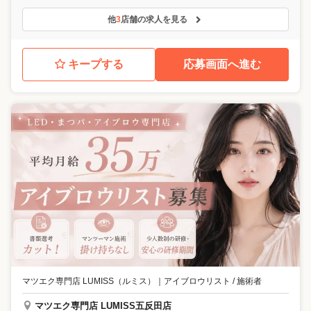
他
3
店舗の求人を見る
キープする
応募画面へ進む
マツエク専門店 LUMISS（ルミス）
｜
アイブロウリスト / 施術者
マツエク専門店 LUMISS五反田店