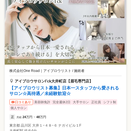
アナスタシア ミアレを選んだ理由 ・毎月安定した収入があることと、残
業がほとんどないところ。 言葉使い・身だしなみ・所作などにも気を
使えるようになって、前よりも自分を好きになりました。 ━━━━━━
━━━━━━━━ もともとはお客さんでした Aさん（25歳／女性／美容
専門学校卒） ━━━━━━━━━━━━━━ 皮膚が弱く水仕事で手荒れ
をしてしまい、美容師の仕事を断念。 美容師免許を活かせる仕事を探し
ている中で 眉は顔の印象を決める重要なパーツだと知り、 アイブロウへ
の興味が湧きました！ ✅アナスタシア ミアレを選んだ理由 ・アナスタシ
ア ミアレをお客として利用し、親切で丁寧な接客や仕上がりに感動…。
・自分と同じ感動をお客様に体験してもらいたいと思った。 ━━━━━
━━━━━━━━━ 気持ちの余裕を大切にしたいから！ Kさん（30歳
／女性／子ども2歳／新卒入社10年目） ━━━━━━━━━━━━━━
一つのことを極めるのが好きで、 顔のパーツを美しくできるならすごく
株式会社One Road
｜
アイブロウリスト / 施術者
素敵な仕事だと思ってました。 ✅アナスタシア ミアレを選んだ理由 ・自
分自身の生活スタイル、気持ちの安定、余裕を大切にし、長く働ける場
アイブロウサロンI'ck大井町店【眉毛専門店】
所だと感じたから 実際に入社10年目の現在は、仕事と育児を両立し時
【アイブロウリスト募集】日本一スタッフから愛される
短勤務をしています。 スタッフではない時間の自分も大事にしてくれ
サロン☆高待遇／未経験歓迎☆
る会社です。
美容師免許
完全週休2日
大手サロン
正社員
シフト制
口コミあり
個人サロン
正
24
万円
48
万円
月給
~
東京都
品川区
大井１−４８−６ ナガイビル１F
大井町駅 徒歩4分