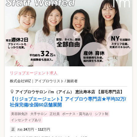
リジョブエージェント求人
株式会社WIZ
｜
アイブロウリスト / 施術者
アイブロウサロン i'm（アイム） 恵比寿本店 【眉毛専門店】
【リジョブエージェント】アイブロウ専門店★平均32万/
社保完備/全国60店舗展開
美容師免許
大手サロン
正社員
ボーナス・賞与あり
シフト制
インセンティブあり
正
24
万円
112
万円
月給
~