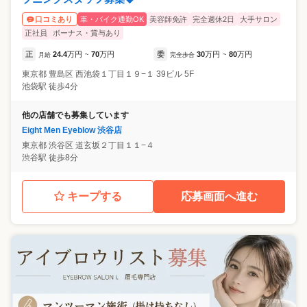
車・バイク通勤OK
美容師免許
完全週休2日
大手サロン
口コミあり
正社員
ボーナス・賞与あり
正
24.4
万円
70
万円
委
30
万円
80
万円
月給
~
完全歩合
~
東京都
豊島区
西池袋１丁目１９−１ 39ビル 5F
池袋駅 徒歩4分
他の店舗でも募集しています
Eight Men Eyeblow 渋谷店
東京都
渋谷区
道玄坂２丁目１１−４
渋谷駅 徒歩8分
キープする
応募画面へ進む