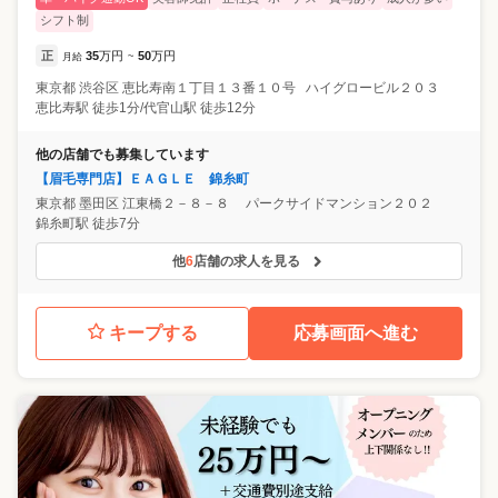
シフト制
正
35
万円
50
万円
月給
~
東京都
渋谷区
恵比寿南１丁目１３番１０号 ハイグロービル２０３
恵比寿駅 徒歩1分/代官山駅 徒歩12分
他の店舗でも募集しています
【眉毛専門店】ＥＡＧＬＥ 錦糸町
東京都
墨田区
江東橋２－８－８ パークサイドマンション２０２
錦糸町駅 徒歩7分
他
6
店舗の求人を見る
キープする
応募画面へ進む