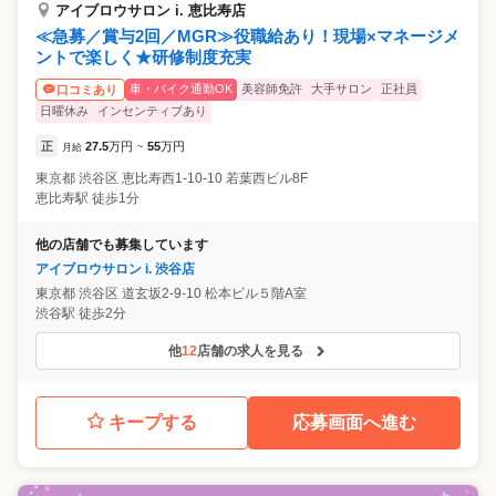
アイブロウサロン i. 恵比寿店
≪急募／賞与2回／MGR≫役職給あり！現場×マネージメ
ントで楽しく★研修制度充実
車・バイク通勤OK
美容師免許
大手サロン
正社員
口コミあり
日曜休み
インセンティブあり
正
27.5
万円
55
万円
月給
~
東京都
渋谷区
恵比寿西1-10-10 若葉西ビル8F
恵比寿駅 徒歩1分
他の店舗でも募集しています
アイブロウサロン i. 渋谷店
東京都
渋谷区
道玄坂2-9-10 松本ビル５階A室
渋谷駅 徒歩2分
他
12
店舗の求人を見る
キープする
応募画面へ進む