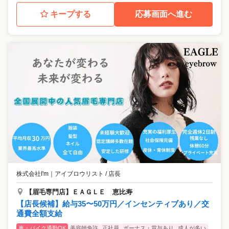
キープする
応募画面へ進む
株式会社I'm
｜
アイブロウリスト / 店長
【眉毛専門店】ＥＡＧＬＥ 恵比寿
【店長候補】給与35〜50万円／インセンティブあり／交
通費全額支給
車・バイク通勤OK
美容師免許
正社員
ボーナス・賞与あり
成人が多い