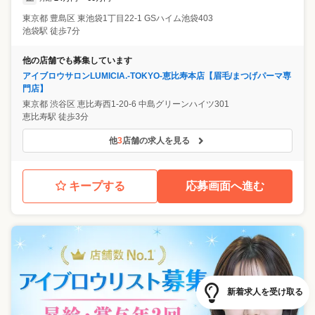
東京都
豊島区
東池袋1丁目22-1 GSハイム池袋403
池袋駅 徒歩7分
他の店舗でも募集しています
アイブロウサロンLUMICIA.-TOKYO-恵比寿本店【眉毛/まつげパーマ専
門店】
東京都
渋谷区
恵比寿西1-20-6 中島グリーンハイツ301
恵比寿駅 徒歩3分
他
3
店舗の求人を見る
キープする
応募画面へ進む
新着求人を受け取る