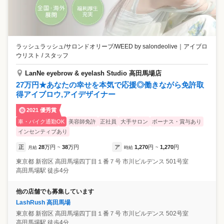
ラッシュラッシュ/サロンドオリーブ/WEED by salondeolive
｜
アイブロ
ウリスト / スタッフ
LanNe eyebrow & eyelash Studio 高田馬場店
27万円★あなたの幸せを本気で応援◎働きながら免許取
得アイブロウ,アイデザイナー
2021 優秀賞
車・バイク通勤OK
美容師免許
正社員
大手サロン
ボーナス・賞与あり
インセンティブあり
正
28
万円
38
万円
ア
1,270
円
1,270
円
月給
~
時給
~
東京都
新宿区
高田馬場四丁目１番７号 市川ビルデンス 501号室
高田馬場駅 徒歩4分
他の店舗でも募集しています
LashRush 高田馬場
東京都
新宿区
高田馬場四丁目１番７号 市川ビルデンス 502号室
高田馬場駅 徒歩4分