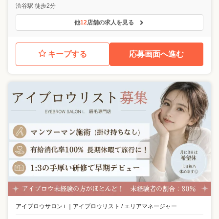
渋谷駅 徒歩2分
他
12
店舗の求人を見る
キープする
応募画面へ進む
アイブロウサロン i.
｜
アイブロウリスト / エリアマネージャー