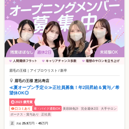
眉毛の王様
｜
アイブロウリスト / 新卒
眉毛の王様 恵比寿店
≪夏オープン予定☆≫正社員募集！年2回昇給＆賞与／希
望休OK◎
2023 優秀賞
車・バイク通勤OK
美容師免許
完全週休2日
大手サロン
口コミあり
ボーナス・賞与あり
正社員
正
25.9
万円
45
万円
月給
~