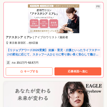
PR
アナスタシア ミアレ
| アイブロウリスト / 施術者
東京都 新宿区 ...他9店舗
【リジョブアワード2026受賞】 妊娠・育児・介護といったライフステー
ジの変化に応じて、スタッフ一人ひとりに寄り添い長く安心して働ける
環境が評価されました！ ✅完全週休2日もOK！ ✅完全予約制のマンツー
正
23.1
万円
52.5
万円
マン施術 ✅残業1日平均6分！ ✅大手美容メーカーの正社員◎コスメの社
月給
~
割も充実 ＼先輩たちに入社理由をせきららインタビュー！／ ━━━━━
キープする
応募画面へ進む
━━━━━━━━━ 美容師を挫折して… Hさん（24歳／女性／元美容師
アシスタント） ━━━━━━━━━━━━━━ 早朝・深夜レッスンや休
日のセミナー参加、 体力的にも将来的にもキツイと感じて転職を決意。
【安定したお給料・お休み】が転職先を選ぶ大きなポイントでした。 ✅
アナスタシア ミアレを選んだ理由 ・毎月安定した収入があることと、残
業がほとんどないところ。 言葉使い・身だしなみ・所作などにも気を
使えるようになって、前よりも自分を好きになりました。 ━━━━━━
━━━━━━━━ もともとはお客さんでした Aさん（25歳／女性／美容
専門学校卒） ━━━━━━━━━━━━━━ 皮膚が弱く水仕事で手荒れ