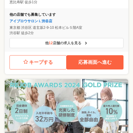
恵比寿駅 徒歩1分
他の店舗でも募集しています
アイブロウサロン i. 渋谷店
東京都
渋谷区
道玄坂2-9-10 松本ビル５階A室
渋谷駅 徒歩2分
他
12
店舗の求人を見る
キープする
応募画面へ進む