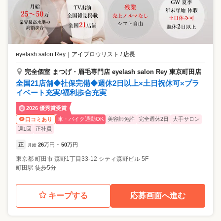
eyelash salon Rey
｜
アイブロウリスト / 店長
完全個室 まつげ・眉毛専門店 eyelash salon Rey 東京町田店
全国21店舗◆社保完備◆週休2日以上×土日祝休可×プラ
イベート充実/福利歩合充実
2026 優秀賞受賞
車・バイク通勤OK
美容師免許
完全週休2日
大手サロン
口コミあり
週1回
正社員
正
26
万円
50
万円
月給
~
東京都
町田市
森野1丁目33-12 シティ森野ビル 5F
町田駅 徒歩5分
キープする
応募画面へ進む