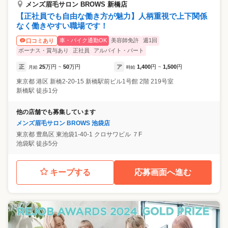
メンズ眉毛サロン BROWS 新橋店
【正社員でも自由な働き方が魅力】人柄重視で上下関係
なく働きやすい職場です！
車・バイク通勤OK
美容師免許
週1回
口コミあり
ボーナス・賞与あり
正社員
アルバイト・パート
正
25
万円
50
万円
ア
1,400
円
1,500
円
月給
~
時給
~
東京都
港区
新橋2-20-15 新橋駅前ビル1号館 2階 219号室
新橋駅 徒歩1分
他の店舗でも募集しています
メンズ眉毛サロン BROWS 池袋店
東京都
豊島区
東池袋1-40-1 クロサワビル ７F
池袋駅 徒歩5分
キープする
応募画面へ進む