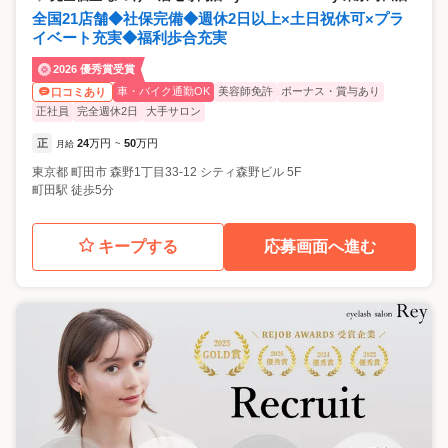
全国21店舗◆社保完備◆週休2日以上×土日祝休可×プラ
イベート充実◆福利歩合充実
2026 優秀賞受賞
車・バイク通勤OK
美容師免許
ボーナス・賞与あり
口コミあり
正社員
完全週休2日
大手サロン
正
24
万円
50
万円
月給
~
東京都
町田市
森野1丁目33-12 シティ森野ビル 5F
町田駅 徒歩5分
キープする
応募画面へ進む