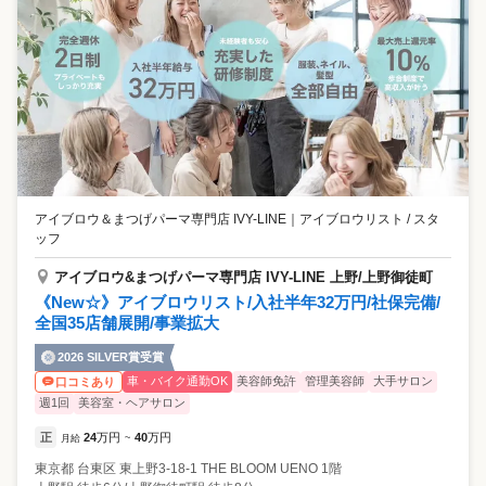
アイブロウ＆まつげパーマ専門店 IVY-LINE
｜
アイブロウリスト / スタ
ッフ
アイブロウ&まつげパーマ専門店 IVY-LINE 上野/上野御徒町
《New☆》アイブロウリスト/入社半年32万円/社保完備/
全国35店舗展開/事業拡大
2026 SILVER賞受賞
車・バイク通勤OK
美容師免許
管理美容師
大手サロン
口コミあり
週1回
美容室・ヘアサロン
正
24
万円
40
万円
月給
~
東京都
台東区
東上野3-18-1 THE BLOOM UENO 1階