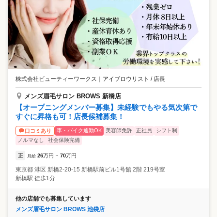
株式会社ビューティーワークス
｜
アイブロウリスト / 店長
メンズ眉毛サロン BROWS 新橋店
【オープニングメンバー募集】未経験でもやる気次第で
すぐに昇格も可！店長候補募集！
車・バイク通勤OK
美容師免許
正社員
シフト制
口コミあり
ノルマなし
社会保険完備
正
26
万円
70
万円
月給
~
東京都
港区
新橋2-20-15 新橋駅前ビル1号館 2階 219号室
新橋駅 徒歩1分
他の店舗でも募集しています
メンズ眉毛サロン BROWS 池袋店