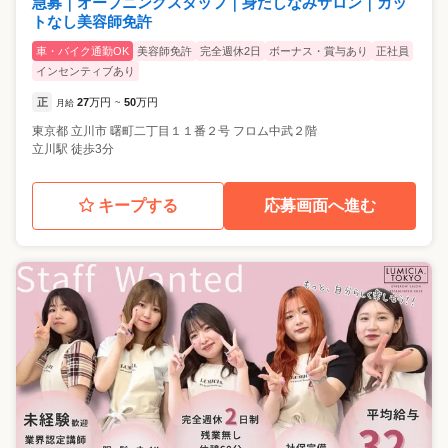
急募｜オープニングスタッフ｜身だしなみサロン｜カッ
トなし美容師免許
車・バイク通勤OK
美容師免許
完全週休2日
ボーナス・賞与あり
正社員
インセンティブあり
正
27
万円
50
万円
月給
~
東京都
立川市
曙町二丁目１１番２号 フロム中武２階
立川駅 徒歩3分
キープする
応募画面へ進む