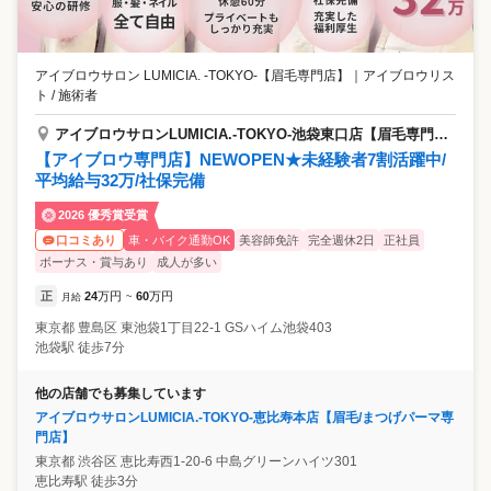
アイブロウサロン LUMICIA. -TOKYO-【眉毛専門店】
｜
アイブロウリス
ト / 施術者
アイブロウサロンLUMICIA.-TOKYO-池袋東口店【眉毛専門店】
【アイブロウ専門店】NEWOPEN★未経験者7割活躍中/
平均給与32万/社保完備
2026 優秀賞受賞
車・バイク通勤OK
美容師免許
完全週休2日
正社員
口コミあり
ボーナス・賞与あり
成人が多い
正
24
万円
60
万円
月給
~
東京都
豊島区
東池袋1丁目22-1 GSハイム池袋403
池袋駅 徒歩7分
他の店舗でも募集しています
アイブロウサロンLUMICIA.-TOKYO-恵比寿本店【眉毛/まつげパーマ専
門店】
東京都
渋谷区
恵比寿西1-20-6 中島グリーンハイツ301
恵比寿駅 徒歩3分