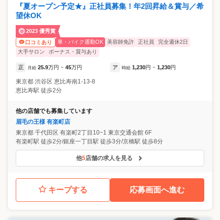
『夏オープン予定★』正社員募集！年2回昇給＆賞与／希
望休OK
2023 優秀賞
車・バイク通勤OK
美容師免許
正社員
完全週休2日
口コミあり
大手サロン
ボーナス・賞与あり
正
25.9
万円
45
万円
ア
1,230
円
1,230
円
月給
~
時給
~
東京都
渋谷区
恵比寿南1-13-8
恵比寿駅 徒歩2分
他の店舗でも募集しています
眉毛の王様 有楽町店
東京都
千代田区
有楽町2丁目10−1 東京交通会館 6F
有楽町駅 徒歩2分/銀座一丁目駅 徒歩3分/京橋駅 徒歩8分
他
5
店舗の求人を見る
キープする
応募画面へ進む