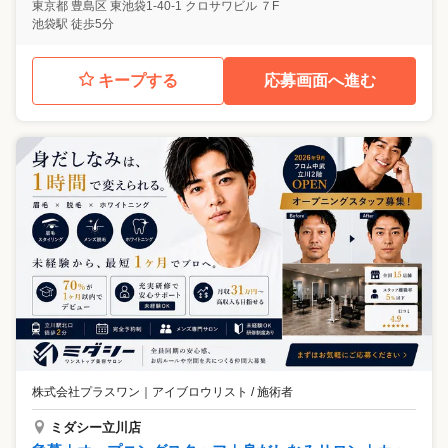
東京都
豊島区
東池袋1-40-1 クロサワビル ７F
池袋駅 徒歩5分
キープする
応募画面へ進む
株式会社プラスワン
｜
アイブロウリスト / 施術者
ミダシー立川店