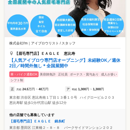
をしてしまい、美容師の仕事を断念。 美容師免許を活かせる仕事を探し
ている中で 眉は顔の印象を決める重要なパーツだと知り、 アイブロウへ
の興味が湧きました！ ✅アナスタシア ミアレを選んだ理由 ・アナスタシ
ア ミアレをお客として利用し、親切で丁寧な接客や仕上がりに感動…。
・自分と同じ感動をお客様に体験してもらいたいと思った。 ━━━━━
━━━━━━━━━ 気持ちの余裕を大切にしたいから！ Kさん（30歳
／女性／子ども2歳／新卒入社10年目） ━━━━━━━━━━━━━━
一つのことを極めるのが好きで、 顔のパーツを美しくできるならすごく
株式会社I'm
｜
アイブロウリスト / スタッフ
素敵な仕事だと思ってました。 ✅アナスタシア ミアレを選んだ理由 ・自
分自身の生活スタイル、気持ちの安定、余裕を大切にし、長く働ける場
【眉毛専門店】ＥＡＧＬＥ 恵比寿
所だと感じたから 実際に入社10年目の現在は、仕事と育児を両立し時
【人気アイブロウ専門店オープニング】未経験OK／週休
短勤務をしています。 スタッフではない時間の自分も大事にしてくれ
2日／時間外無し＊全国展開中
る会社です。
車・バイク通勤OK
美容師免許
正社員
ボーナス・賞与あり
成人が多い
シフト制
正
24.5
万円
40
万円
ア
1,300
円
1,300
円
月給
~
時給
~
東京都
渋谷区
恵比寿南１丁目１３番１０号 ハイグロービル２０３
恵比寿駅 徒歩1分/代官山駅 徒歩12分
他の店舗でも募集しています
【眉毛専門店】ＥＡＧＬＥ 錦糸町
東京都
墨田区
江東橋２－８－８ パークサイドマンション２０２