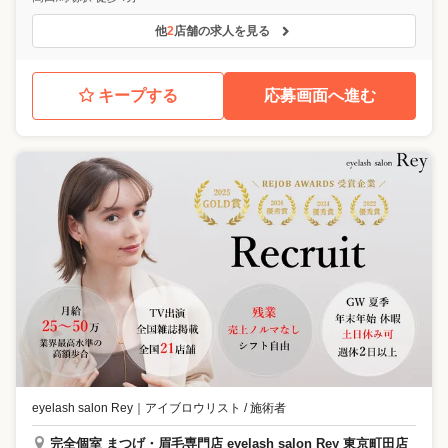
他
2
店舗の求人を見る
キープする
応募画面へ進む
eyelash salon Rey
｜
アイブロウリスト / 施術者
完全個室 まつげ・眉毛専門店 eyelash salon Rey 東京町田店