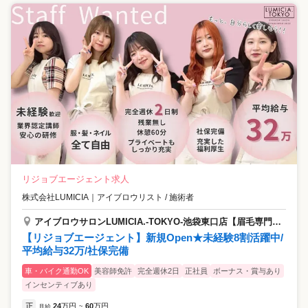
リジョブエージェント求人
株式会社LUMICIA
｜
アイブロウリスト / 施術者
アイブロウサロンLUMICIA.-TOKYO-池袋東口店【眉毛専門店】
【リジョブエージェント】新規Open★未経験8割活躍中/
平均給与32万/社保完備
車・バイク通勤OK
美容師免許
完全週休2日
正社員
ボーナス・賞与あり
インセンティブあり
正
24
万円
60
万円
月給
~