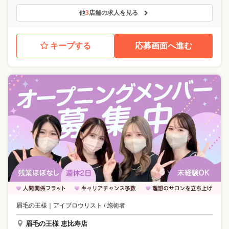
他
3
店舗の求人を見る
キープする
応募画面へ進む
眉毛の王様
｜
アイブロウリスト / 施術者
眉毛の王様 恵比寿店