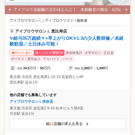
アイブロウサロン i.
｜
アイブロウリスト / 施術者
アイブロウサロン i. 恵比寿店
✨給与35万超続々×早上がりOK✨1:3の少人数研修／未経
験歓迎／土日休み可能！
車・バイク通勤OK
美容師免許
大手サロン
正社員
口コミあり
ボーナス・賞与あり
アルバイト・パート
正
24.5
万円
50
万円
ア
1,300
円
1,300
円
月給
~
時給
~
東京都
渋谷区
恵比寿西1-10-10 若葉西ビル8F
恵比寿駅 徒歩1分
他の店舗でも募集しています
アイブロウサロン i. 渋谷店
東京都
渋谷区
道玄坂2-9-10 松本ビル５階A室
渋谷駅 徒歩2分
他
12
店舗の求人を見る