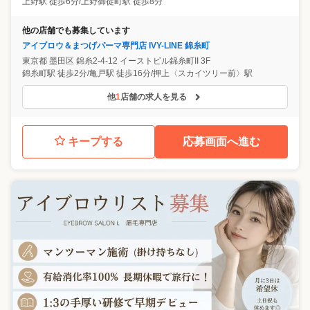
上野駅 徒歩6分/上野御徒町駅 徒歩8分
他の店舗でも募集しています
アイブロウ＆まつげパーマ専門店 IVY-LINE 錦糸町
東京都
墨田区
錦糸2-4-12 イーストビル錦糸町II 3F
錦糸町駅 徒歩2分/亀戸駅 徒歩16分/押上〈スカイツリー前〉駅
他
1
店舗の求人を見る
キープする
応募画面へ進む