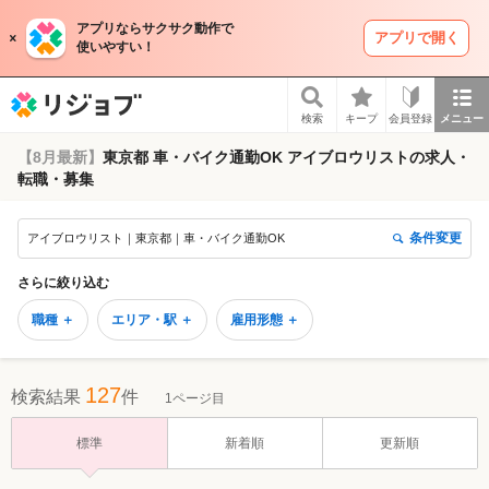
アプリならサクサク動作で
アプリで開く
使いやすい！
リジョブ
検索
キープ
会員登録
メニュー
【8月最新】
東京都 車・バイク通勤OK アイブロウリストの求人・
転職・募集
条件変更
アイブロウリスト｜東京都｜車・バイク通勤OK
さらに絞り込む
職種 ＋
エリア・駅 ＋
雇用形態 ＋
127
検索結果
件
1ページ目
標準
新着順
更新順