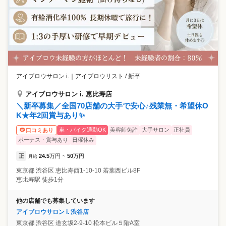
アイブロウサロン i.
｜
アイブロウリスト / 新卒
アイブロウサロン i. 恵比寿店
＼新卒募集／全国70店舗の大手で安心♪残業無・希望休O
K★年2回賞与あり✨
車・バイク通勤OK
美容師免許
大手サロン
正社員
口コミあり
ボーナス・賞与あり
日曜休み
正
24.5
万円
50
万円
月給
~
東京都
渋谷区
恵比寿西1-10-10 若葉西ビル8F
恵比寿駅 徒歩1分
他の店舗でも募集しています
アイブロウサロン i. 渋谷店
東京都
渋谷区
道玄坂2-9-10 松本ビル５階A室