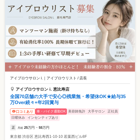
アイブロウサロン i.
｜
アイブロウリスト / 店長
アイブロウサロン i. 恵比寿店
全国70店舗の大手で安心◎残業無・希望休OK★給与35
万Over続々+年2回賞与
車・バイク通勤OK
美容師免許
大手サロン
正社員
口コミあり
日曜休み
インセンティブあり
正
25
万円
55
万円
月給
~
東京都
渋谷区
恵比寿西1-10-10 若葉西ビル8F