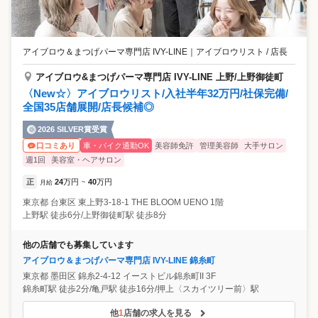
アイブロウ＆まつげパーマ専門店 IVY-LINE
｜
アイブロウリスト / 店長
アイブロウ&まつげパーマ専門店 IVY-LINE 上野/上野御徒町
〈New☆〉アイブロウリスト/入社半年32万円/社保完備/
全国35店舗展開/店長候補◎
2026 SILVER賞受賞
車・バイク通勤OK
美容師免許
管理美容師
大手サロン
口コミあり
週1回
美容室・ヘアサロン
正
24
万円
40
万円
月給
~
東京都
台東区
東上野3-18-1 THE BLOOM UENO 1階
上野駅 徒歩6分/上野御徒町駅 徒歩8分
他の店舗でも募集しています
アイブロウ＆まつげパーマ専門店 IVY-LINE 錦糸町
東京都
墨田区
錦糸2-4-12 イーストビル錦糸町II 3F
錦糸町駅 徒歩2分/亀戸駅 徒歩16分/押上〈スカイツリー前〉駅
他
1
店舗の求人を見る