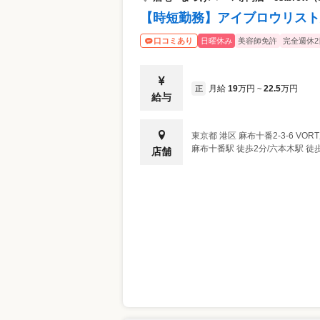
理由 ・自分自身の生活スタイル、気持ち
【時短勤務】アイブロウリスト
だと感じたから 実際に入社10年目の現
います。 スタッフではない時間の自分も
日曜休み
美容師免許
完全週休2
口コミあり
月給
19
万円
22.5
万円
正
~
給与
東京都
港区
麻布十番2-3-6 VO
麻布十番駅 徒歩2分/六本木駅 徒歩
店舗