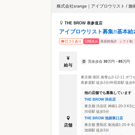
株式会社srange
｜
アイブロウリスト / 施
THE BROW 表参道店
アイブロウリスト募集!!基本給2
日曜休み
美容師免許
シフト制
口コミあり
完全歩合
30
万円
85
万円
委
~
給与
東京都
港区
南青山3-12-11 ボワ
表参道駅 徒歩2分/外苑前駅 徒歩
他の店舗でも募集しています
THE BROW 渋谷店
東京都
渋谷区
神南1-20-3 KS
渋谷駅 徒歩5分
THE BROW 池袋東口店
店舗
東京都
豊島区
南池袋1-25-9 
池袋駅 徒歩3分