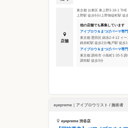
東京都
台東区
東上野3-18-1 THE
上野駅 徒歩6分/上野御徒町駅 徒
他の店舗でも募集しています
アイブロウ＆まつげパーマ専門店 I
東京都
墨田区
錦糸2-4-12 イ
店舗
錦糸町駅 徒歩2分/亀戸駅 徒歩
アイブロウ＆まつげパーマ専門店 I
東京都
調布市
小島町1-35-5
調布駅 徒歩3分
eyepreme
｜
アイブロウリスト / 施術者
eyepreme 渋谷店