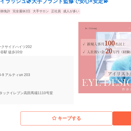
イラッシュ🌿大手ブランド監修で安心×安定💫
容師免許
完全週休2日
大手サロン
正社員
成人が多い
パークサイドハイツ202
谷駅 徒歩10分
9 アルティun 203
7 タックイレブン高田馬場1110号室
キープする