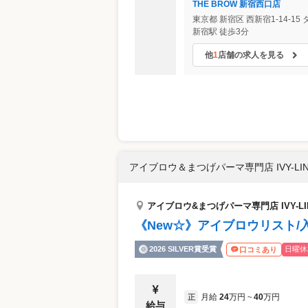
THE BROW 新宿西口店
東京都
新宿区
西新宿1-14-1
新宿駅 徒歩3分
他
1
店舗の求人を見る
アイブロウ＆まつげパーマ専門店 IVY-LIN
アイブロウ&まつげパーマ専門店 IVY-LI
《New☆》アイブロウリスト/入
2026 SILVER賞受賞
日曜休
口コミあり
月給
24
万円
40
万円
正
~
給与