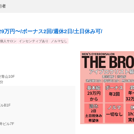
術者
9万円〜/ボーナス2回/週休2日/土日休み可/
個人サロン
インセンティブあり
ノルマなし
ゼ青山10F
8分
ビルB1F
今井ビル7F