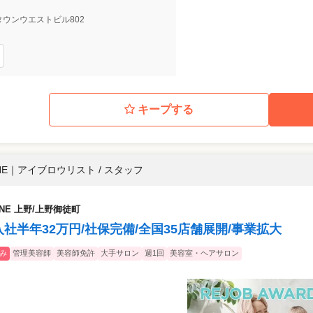
5 タウンウエストビル802
キープする
E
｜
アイブロウリスト / スタッフ
NE 上野/上野御徒町
社半年32万円/社保完備/全国35店舗展開/事業拡大
み
管理美容師
美容師免許
大手サロン
週1回
美容室・ヘアサロン