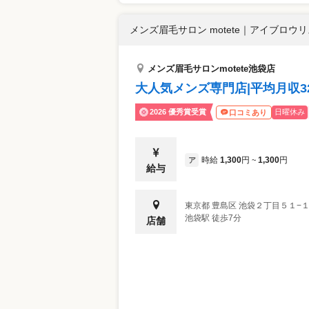
メンズ眉毛サロン motete
｜
アイブロウリス
メンズ眉毛サロンmotete池袋店
大人気メンズ専門店|平均月収32万
2026 優秀賞受賞
日曜休み
口コミあり
時給
1,300
円
1,300
円
ア
~
給与
東京都
豊島区
池袋２丁目５１−１６
池袋駅 徒歩7分
店舗