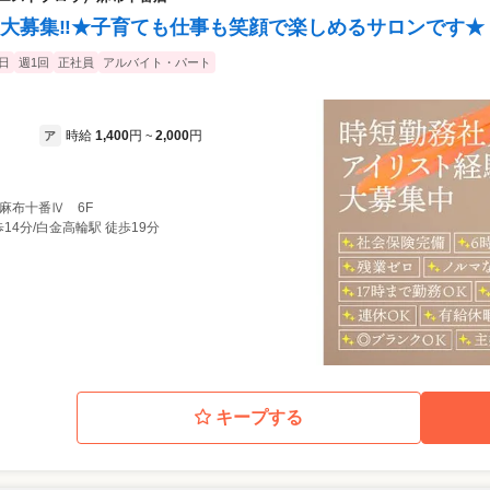
の安定、余裕を大切にし、長く働ける場所
大募集‼★子育ても仕事も笑顔で楽しめるサロンです★
在は、仕事と育児を両立し時短勤務をして
大事にしてくれる会社です。
日
週1回
正社員
アルバイト・パート
時給
1,400
円
2,000
円
ア
~
RT麻布十番Ⅳ 6F
14分/白金高輪駅 徒歩19分
キープする