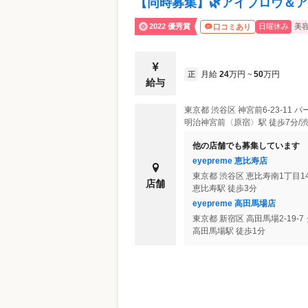
【同時募集】🌿アイブロウ＆ア
2022 優秀賞
日曜休み
美
口コミあり
月給
24
万円
50
万円
正
~
給与
東京都
渋谷区
神宮前6-23-11 
明治神宮前〈原宿〉駅 徒歩7分/渋
他の店舗でも募集しています
eyepreme 恵比寿店
東京都
渋谷区
恵比寿南1丁目14-
店舗
恵比寿駅 徒歩3分
eyepreme 高田馬場店
東京都
新宿区
高田馬場2-19-
高田馬場駅 徒歩1分