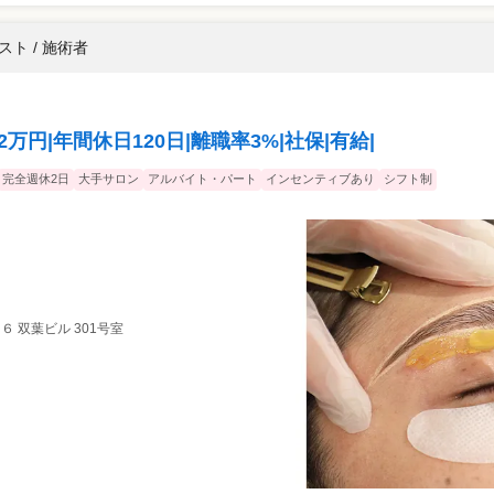
ト / 施術者
円|年間休日120日|離職率3%|社保|有給|
完全週休2日
大手サロン
アルバイト・パート
インセンティブあり
シフト制
 双葉ビル 301号室