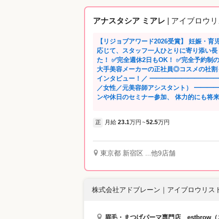
アナスタシア ミアレ
| アイブロウリ
【リジョブアワード2026受賞】 妊娠・
応じて、スタッフ一人ひとりに寄り添い長
た！ ✅完全週休2日もOK！ ✅完全予約制のマンツーマン施術 ✅残業1日平均6分！ ✅
大手美容メーカーの正社員◎コスメの社割も充実 ＼先輩たちに入社理
インタビュー！／ ━━━━━━━━━━━
／女性／元美容師アシスタント） ━━━
ンや休日のセミナー参加、 体力的にも将
定したお給料・お休み】が転職先を選ぶ大きなポイント
アレを選んだ理由 ・毎月安定した収入が
月給
23.1
万円
52.5
万円
正
~
言葉使い・身だしなみ・所作などにも気
好きになりました。 ━━━━━━━━━━━━━━ もともとはお客さんでした Aさ
ん（25歳／女性／美容専門学校卒） ━━
事で手荒れをしてしまい、美容師の仕事を
東京都 新宿区 ...他9店舗
ている中で 眉は顔の印象を決める重要な
きました！ ✅アナスタシア ミアレを選んだ理由 ・アナスタシア ミアレをお客とし
て利用し、親切で丁寧な接客や仕上がりに
株式会社アドブレーン
｜
アイブロウリスト
験してもらいたいと思った。 ━━━━━━━━━━━━━━ 気持ちの余裕を大切に
したいから！ Kさん（30歳／女性／子ど
━━━━━━━━━━━━━━ 一つのこ
眉毛・まつげパーマ専門店 estbro
くできるならすごく素敵な仕事だと思ってました。 ✅アナスタシア 