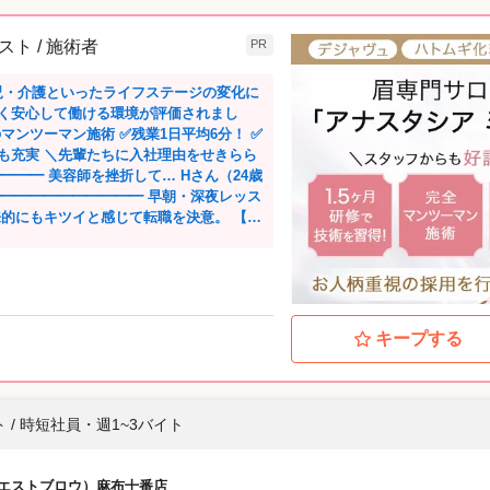
スト / 施術者
PR
育児・介護といったライフステージの変化に
く安心して働ける環境が評価されまし
由をせきらら
━━━ 美容師を挫折して… Hさん（24歳
━━━━━━━━━━━ 早朝・深夜レッス
来的にもキツイと感じて転職を決意。 【安
でした。 ✅アナスタシア ミ
あることと、残業がほとんどないところ。
を使えるようになって、前よりも自分を
━━━━━━━━━━━━ 皮膚が弱く水仕
キープする
断念。 美容師免許を活かせる仕事を探し
パーツだと知り、 アイブロウへの興味が湧
感動…。 ・自分と同じ感動をお客様に体
 / 時短社員・週1~3バイト
も2歳／新卒入社10年目）
とを極めるのが好きで、 顔のパーツを美し
w（エストブロウ）麻布十番店
ミアレを選んだ