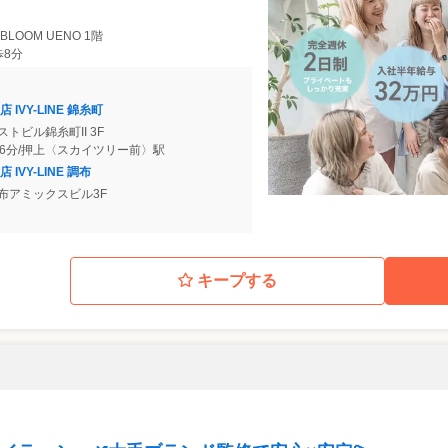
 BLOOM UENO 1階
歩8分
VY-LINE 錦糸町
ーストビル錦糸町II 3F
16分/押上〈スカイツリー前〉駅
VY-LINE 調布
 調布アミックスビル3F
キープする