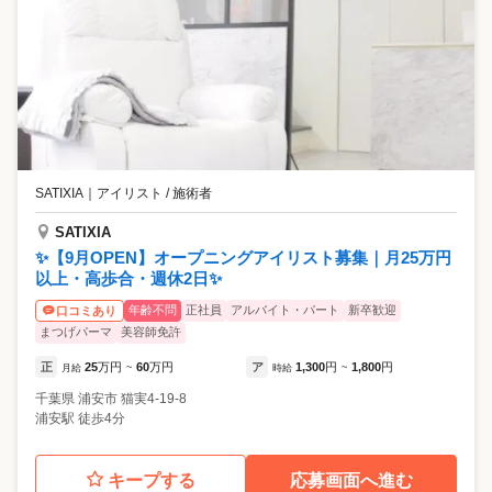
SATIXIA
｜
アイリスト / 施術者
SATIXIA
✨【9月OPEN】オープニングアイリスト募集｜月25万円
以上・高歩合・週休2日✨
年齢不問
正社員
アルバイト・パート
新卒歓迎
口コミあり
まつげパーマ
美容師免許
正
25
万円
60
万円
ア
1,300
円
1,800
円
月給
~
時給
~
千葉県
浦安市
猫実4-19-8
浦安駅 徒歩4分
キープする
応募画面へ進む