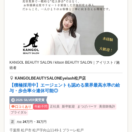
KANGOL BEAUTY SALON / kitson BEAUTY SALON
｜
アイリスト / 施
術者
KANGOLBEAUTYSALONEyelash松戸店
【積極採用中】エージェントも認める業界最高水準の給
与・歩合率☆連休可能◎
2026 SILVER賞受賞
年齢不問
正社員
新卒歓迎
まつげパーマ
美容師免許
口コミあり
ブライダル
正
24
万円
31
万円
月給
~
千葉県
松戸市
松戸字向山1149-1 プラーレ松戸