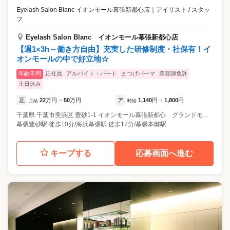
Eyelash Salon Blanc イオンモール幕張新都心店
｜
アイリスト / スタッ
フ
Eyelash Salon Blanc イオンモール幕張新都心店
【週1×3h～働き方自由】充実した研修制度・社保有！イ
オンモールの中で好立地☆
年齢不問
正社員
アルバイト・パート
まつげパーマ
美容師免許
土日休み
正
22
万円
50
万円
ア
1,140
円
1,800
円
月給
~
時給
~
千葉県
千葉市美浜区
豊砂1-1 イオンモール幕張新都心 グランドモール1階
幕張豊砂駅 徒歩10分/海浜幕張駅 徒歩17分/幕張本郷駅
キープする
応募画面へ進む