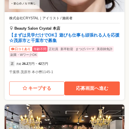
株式会社CRYSTAL
｜
アイリスト / 施術者
Beauty Salon Crystal 本店
【まずは見学だけでOK】遊びも仕事も頑張れる人を応援
☆茂原市と千葉市で募集
年齢不問
正社員
新卒歓迎
まつげパーマ
美容師免許
口コミあり
副業・WワークOK
正
26.2
万円
42
万円
月給
~
千葉県
茂原市
本小轡1145-1
キープする
応募画面へ進む