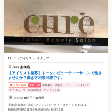
CURE
｜
アイリスト / スタッフ
cure 船橋店
【アイリスト急募】トータルビューティーサロンで働き
ませんか？働き方相談可能です。
年齢不問
業務委託
面貸し・ミラーレンタルOK
口コミあり
まつげパーマ
美容師免許
フェイシャル
委
30
万円
50
万円
完全歩合
~
千葉県
船橋市
浜町2-2-7 ららぽーとノースゲート南船橋４F
船橋競馬場駅 徒歩9分/南船橋駅 徒歩13分