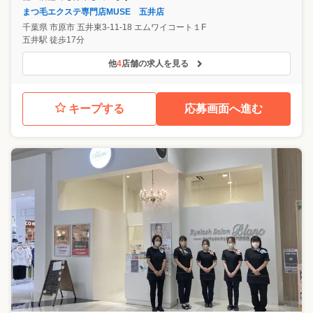
まつ毛エクステ専門店MUSE 五井店
千葉県
市原市
五井東3-11-18 エムワイコート１F
五井駅 徒歩17分
他
4
店舗の求人を見る
キープする
応募画面へ進む