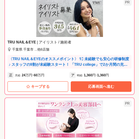
PR
TRU NAIL＆EYE
| アイリスト / 施術者
千葉県 千葉市 ...他6店舗
〈TRU NAIL＆EYEのオススメポイント〉 1⃣ 未経験でも安心の研修制度
♪ スタッフの9割が未経験スタート！ 「TRU college」で2か月間の充実
研修をご用意✨ 技術や接客、カウンセリングなどトータルでしっかり学
正
24
万円
60
万円
ア
1,360
円
1,360
円
べます！ 研修中も給与支給＆道具は全て会社負担◎ 【ネイリスト】 約2
月給
~
時給
~
00種類の定額ハンドジェルコースも習得可能です♡ 【アイリスト】 まつ
キープする
応募画面へ進む
エク／まつげパーマ／アイブロウの取得が可能です♡ 2⃣ 働きやすい環境
が魅力！ 掛け持ち施術・ノルマ・無理な残業は一切なし♪ 有休10日間あ
りでプライベートも充実✨ 経験問わず安心して長く働ける環境です！ 3⃣
頑張った分だけしっかり評価◎ 基本給に加えて高歩合や各種手当も充
PR
実！ 売上達成手当や役職手当もあり、やりがい抜群♪ スキルアップしな
がらしっかり稼げます♡ 4⃣ 口コミ1300件以上の人気サロン♡ 集客サイ
ト口コミ1300件以上✨ 幅広いお客様に支持されている人気サロンです♪
たくさんのお客様に入客できるので、経験を積みながら成長できる環境
です！ 5⃣人気のデザイン導入 新しいメニューやデザインを随時取り入れ
ているので、最新の技術やトレンドを学べます♡