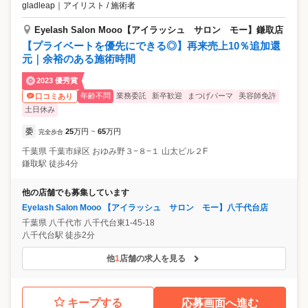
gladleap
｜
アイリスト / 施術者
た事をフィードバック頂いたり、それが昇格・昇給に反映されるのがと
ても明快でした。実際に入社半年ほどでチーフに、約1年前からエリアマ
Eyelash Salon Mooo【アイラッシュ サロン モー】鎌取店
ネージャーに抜擢頂きました。 他のブランドと「ケサランパサラン」の
【プライベートを優先にできる◎】再来売上10％追加還
違いは、まつげエクステとアイブロウメニューに加えてメイクも手掛け
元｜余裕のある施術時間
て、トータルにお顔をキレイにするお手伝いができるところ。他のサロ
ンだと決まったメニューの中からお客様が選んだ施術を行うだけです
2023 優秀賞
が、当社だと「優しい印象になりたい」などフワッとした希望からうか
年齢不問
業務委託
新卒歓迎
まつげパーマ
美容師免許
口コミあり
がって、顔型分析をして必ず2パターンご提案します。
土日休み
委
25
万円
65
万円
完全歩合
~
千葉県
千葉市緑区
おゆみ野３−８−１ 山太ビル２F
鎌取駅 徒歩4分
他の店舗でも募集しています
Eyelash Salon Mooo 【アイラッシュ サロン モー】八千代台店
千葉県
八千代市
八千代台東1-45-18
八千代台駅 徒歩2分
他
1
店舗の求人を見る
キープする
応募画面へ進む