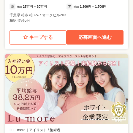
正
25
万円
30
万円
ア
1,300
円
1,700
円
月給
~
時給
~
千葉県
柏市
柏3-5-7 オークビル203
柏駅 徒歩5分
キープする
応募画面へ進む
Lu more
｜
アイリスト / 施術者