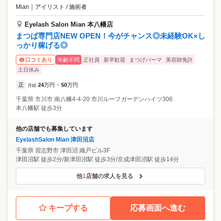
Mian
｜
アイリスト / 施術者
Eyelash Salon Mian 本八幡店
まつぱ専門店NEW OPEN！今がチャンス◎未経験OK×し
っかり稼げる◎
年齢不問
正社員
新卒歓迎
まつげパーマ
美容師免許
口コミあり
土日休み
正
24
万円
50
万円
月給
~
千葉県
市川市
南八幡4-4-20 市川ルーフガーデンハイツ306
本八幡駅 徒歩3分
他の店舗でも募集しています
EyelashSalon Mian 津田沼店
千葉県
習志野市
津田沼 織戸ビル3F
津田沼駅 徒歩2分/新津田沼駅 徒歩3分/京成津田沼駅 徒歩14分
他
1
店舗の求人を見る
キープする
応募画面へ進む