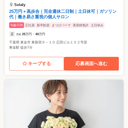
Solaly
25万円＋高歩合｜完全週休二日制｜土日休可｜ガソリン
代｜働き易さ重視の個人サロン
年齢不問
正社員
新卒歓迎
まつげパーマ
美容師免許
土日休み
正
25
万円
40
万円
月給
~
千葉県
東金市
東新宿９－１０ 広田ビル１０２号室
東金駅 徒歩7分
キープする
応募画面へ進む