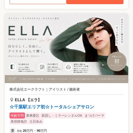
株式会社エークラフト
｜
アイリスト / 施術者
ELLA 【エラ】
☆千葉駅エリア初☆トータルシェアサロン
年齢不問
業務委託
面貸し・ミラーレンタルOK
まつげパーマ
美容師免許
土日休み
委
20
万円
90
万円
月給
~