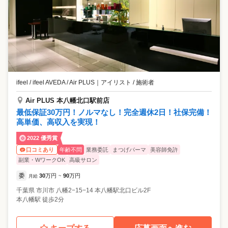
ifeel / ifeel AVEDA / Air PLUS
｜
アイリスト / 施術者
Air PLUS 本八幡北口駅前店
最低保証30万円！ノルマなし！完全週休2日！社保完備！
高単価、高収入を実現！
2022 優秀賞
年齢不問
業務委託
まつげパーマ
美容師免許
口コミあり
副業・WワークOK
高級サロン
委
30
万円
90
万円
月給
~
千葉県
市川市
八幡2−15−14 本八幡駅北口ビル2F
本八幡駅 徒歩2分