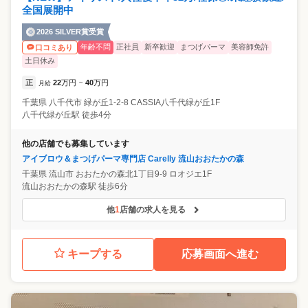
全国展開中
2026 SILVER賞受賞
年齢不問
正社員
新卒歓迎
まつげパーマ
美容師免許
口コミあり
土日休み
正
22
万円
40
万円
月給
~
千葉県
八千代市
緑が丘1-2-8 CASSIA八千代緑が丘1F
八千代緑が丘駅 徒歩4分
他の店舗でも募集しています
アイブロウ＆まつげパーマ専門店 Carelly 流山おおたかの森
千葉県
流山市
おおたかの森北1丁目9-9 ロオジエ1F
流山おおたかの森駅 徒歩6分
他
1
店舗の求人を見る
キープする
応募画面へ進む