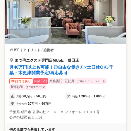
MUSE
｜
アイリスト / 施術者
まつ毛エクステ専門店MUSE 成田店
月40万円以上も可能！◎自由な働き方×土日休OK♪千
葉・木更津開業予定/再応募可
年齢不問
業務委託
正社員
アルバイト・パート
口コミあり
新卒歓迎
まつげパーマ
正
28
万円
50
万円
ア
1,200
円
1,600
円
月給
~
時給
~
委
20
万円
60
万円
完全歩合
~
千葉県
成田市
公津の杜２－６－８ フィオーレⅢ１０１号
公津の杜駅 徒歩11分
他の店舗でも募集しています