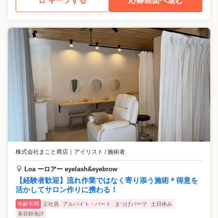
キープする
応募画面へ進む
株式会社まこと商店
｜
アイリスト / 施術者
Loa ーロアー eyelash&eyebrow
【経験者歓迎】流れ作業ではなく寄り添う施術＊得意を
活かしてサロン作りに携わる！
年齢不問
正社員
アルバイト・パート
まつげパーマ
土日休み
美容師免許