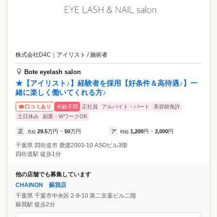
株式会社D4C
｜
アイリスト / 施術者
Bote eyelash salon
★【アイリスト♪】経験者を採用【好条件＆高待遇♪】一
緒に楽しく働いてくれる方♪
年齢不問
正社員
アルバイト・パート
美容師免許
口コミあり
土日休み
副業・WワークOK
正
29.5
万円
50
万円
ア
1,200
円
2,000
円
月給
~
時給
~
千葉県
四街道市
鹿渡2003-10 ASOビル3階
四街道駅 徒歩1分
他の店舗でも募集しています
CHAINON 蘇我店
千葉県
千葉市中央区
2-9-10 第二京葉ビル二階
蘇我駅 徒歩2分