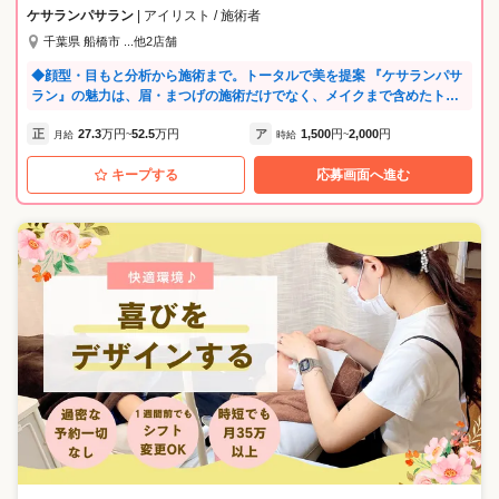
ケサランパサラン
| アイリスト / 施術者
千葉県 船橋市 ...他2店舗
◆顔型・目もと分析から施術まで。トータルで美を提案 『ケサランパサ
ラン』の魅力は、眉・まつげの施術だけでなく、メイクまで含めたトー
タルな提案ができること。眉やまつげのデザインだけでなく、メイクの
正
27.3
万円
52.5
万円
ア
1,500
円
2,000
円
視点をプラスすることで、お客様に「自分らしいナチュラルな美しさ」
月給
~
時給
~
を提案できるブランドです。メイク×施術を掛け合わせたこのスタイル
キープする
応募画面へ進む
は、他にはない特別な技術。「作り込まれた美しさ」ではなく、一人ひ
とりの個性に寄り添うことを大切にしています。 ◆よくある質問 Q：お
客様層は？ 40～60代女性が中心。指名制はないため、様々なパターンの
眉を見ることができ、他社の何倍ものスピードで技術力を高められま
す。 Q：施術時間は？ 初回は45分、２回目からカウンセリング含めて30
分。短時間で高スキルの施術を受けられるため、お忙しいお客様にも人
気です。 Q：配属される店舗は？ 百貨店内の店舗となります。百貨店に
ふさわしいマナーや所作の研修もご用意しており、接客業が初めての方
もトップレベルの接客スキルが身につきます。 Q：店舗ごとのスタッフ
の人数は？ 現在、各店舗2～3名が活躍中です。（今回の採用を経て、各
店舗5名ほどに増員予定） Q：リピーターの方の施術頻度は？ 新規のお
客様が３割、リピーター様が７割と、長きに渡ってご愛顧頂いているお
客様ばかり。広報活動は本部が行うため、接客や施術に集中いただけま
す。 ◆入社5年目の先輩が語る、当ブランドの良さ 以前は美容師をして
いましたが、手荒れがひどく退職。その後6年ほどアパレル勤務を経験し
ました。美容師資格も活かせて、施術もメイクもできるケサランパサラ
ンは、色々な事に挑戦したい自分にピッタリでした。当社では、頑張っ