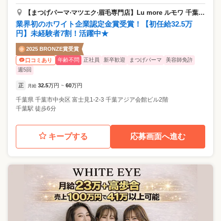
【まつげパーマ‧マツエク‧眉⽑専⾨店】Lu more ルモワ 千葉駅前店
業界初のホワイト企業認定金賞受賞！【初任給32.5万
円】未経験者7割！活躍中★
2025 BRONZE賞受賞
年齢不問
正社員
新卒歓迎
まつげパーマ
美容師免許
口コミあり
週5回
正
32.5
万円
60
万円
月給
~
千葉県
千葉市中央区
富士見1-2-3 千葉アジア会館ビル2階
千葉駅 徒歩6分
キープする
応募画面へ進む