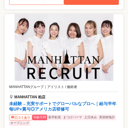
MANHATTANグループ
｜
アイリスト / 施術者
MANHATTAN 柏店
未経験→充実サポートでグローバルなプロへ｜給与半年
毎UP×賞与◎アメリカ店研修可
年齢不問
新卒歓迎
まつげパーマ
土日休み
美容師免許
口コミあり
オープニング