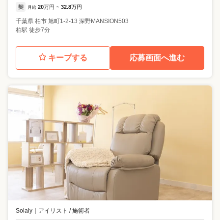
契
20
万円
32.8
万円
月給
~
千葉県
柏市
旭町1-2-13 深野MANSION503
柏駅 徒歩7分
キープする
応募画面へ進む
Solaly
｜
アイリスト / 施術者