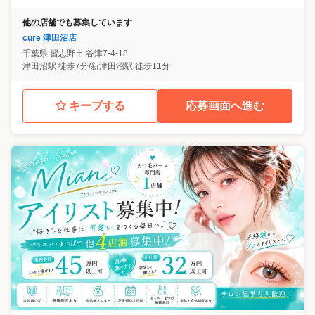
他の店舗でも募集しています
cure 津田沼店
千葉県
習志野市
谷津7-4-18
津田沼駅 徒歩7分/新津田沼駅 徒歩11分
キープする
応募画面へ進む