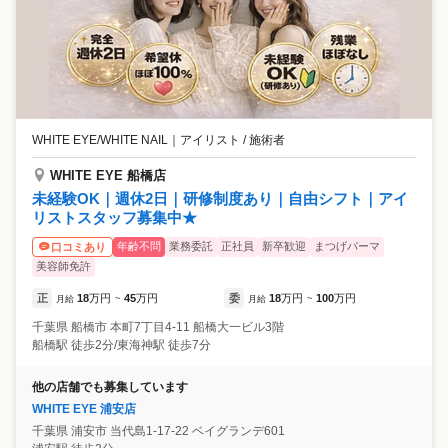
WHITE EYE/WHITE NAIL
｜
アイリスト / 施術者
WHITE EYE 船橋店
未経験OK｜週休2日｜研修制度あり｜自由シフト｜アイ
リストスタッフ募集中★
年齢不問
業務委託
正社員
新卒歓迎
まつげパーマ
口コミあり
美容師免許
正
18
万円
45
万円
委
18
万円
100
万円
月給
~
月給
~
千葉県
船橋市
本町7丁目4-11 船橋大一ビル3階
船橋駅 徒歩2分/東海神駅 徒歩7分
他の店舗でも募集しています
WHITE EYE 浦安店
千葉県
浦安市
当代島1-17-22 ベイグランデ601