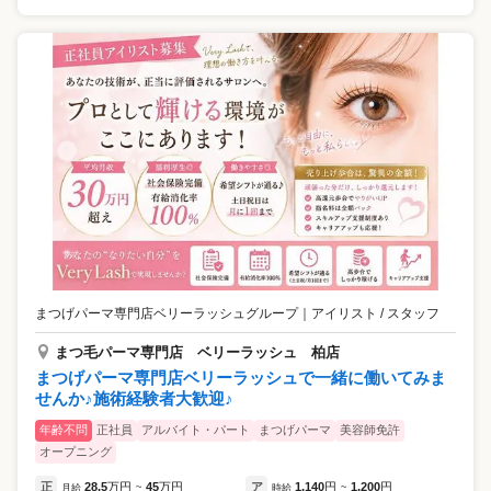
まつげパーマ専門店ベリーラッシュグループ
｜
アイリスト / スタッフ
まつ毛パーマ専門店 ベリーラッシュ 柏店
まつげパーマ専門店ベリーラッシュで一緒に働いてみま
せんか♪施術経験者大歓迎♪
年齢不問
正社員
アルバイト・パート
まつげパーマ
美容師免許
オープニング
正
28.5
万円
45
万円
ア
1,140
円
1,200
円
月給
~
時給
~