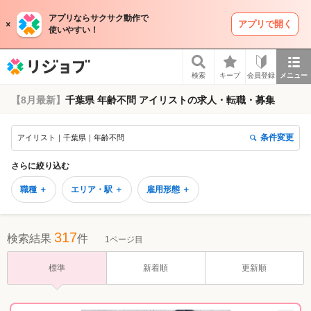
アプリならサクサク動作で
アプリで開く
使いやすい！
リジョブ
検索
キープ
会員登録
メニュー
【8月最新】
千葉県 年齢不問 アイリストの求人・転職・募集
条件変更
アイリスト｜千葉県｜年齢不問
さらに絞り込む
職種 ＋
エリア・駅 ＋
雇用形態 ＋
317
検索結果
件
1ページ目
標準
新着順
更新順