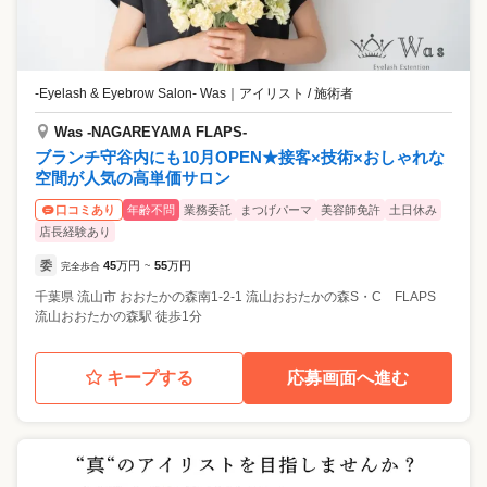
-Eyelash & Eyebrow Salon- Was
｜
アイリスト / 施術者
Was -NAGAREYAMA FLAPS-
ブランチ守谷内にも10月OPEN★接客×技術×おしゃれな
空間が人気の高単価サロン
年齢不問
業務委託
まつげパーマ
美容師免許
土日休み
口コミあり
店長経験あり
委
45
万円
55
万円
完全歩合
~
千葉県
流山市
おおたかの森南1-2-1 流山おおたかの森S・C FLAPS
流山おおたかの森駅 徒歩1分
キープする
応募画面へ進む