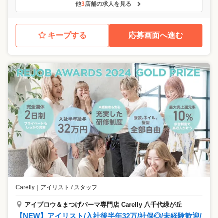
他
3
店舗の求人を見る
キープする
応募画面へ進む
Carelly
｜
アイリスト / スタッフ
アイブロウ＆まつげパーマ専門店 Carelly 八千代緑が丘
【NEW】アイリスト/入社後半年32万/社保◎/未経験歓迎/