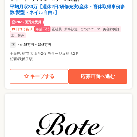
平均月収30万【週休2日/研修充実/産休・育休取得事例多
数/髪型・ネイル自由♪】
2026 優秀賞受賞
年齢不問
正社員
新卒歓迎
まつげパーマ
美容師免許
口コミあり
土日休み
正
25
万円
39.5
万円
月給
~
千葉県
柏市
大山台2-3 モラージュ柏店2Ｆ
柏駅/我孫子駅
キープする
応募画面へ進む