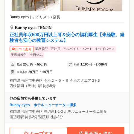
Bunny eyes
｜
アイリスト / 店長
Bunny eyes TENJIN
正社員年収500万円以上可＆安心の福利厚生【未経験、経
験者も安心の教育システム】
業務委託
正社員
アルバイト・パート
まつげパーマ
口コミあり
美容師免許
土日休み
正
20
万円
55
万円
ア
1,100
円
2,000
円
月給
~
時給
~
委
20
万円
60
万円
完全歩合
~
福岡県
福岡市中央区
今泉２－５－６ 今泉スクエア２FＢ
西鉄福岡（天神）駅 徒歩8分
他の店舗でも募集しています
Bunny eyes ホテルニューオータニ博多
福岡県
福岡市中央区
渡辺通1-1-2 ホテルニューオータニ博多
渡辺通駅 徒歩2分/薬院駅 徒歩8分
キープする
応募画面へ進む