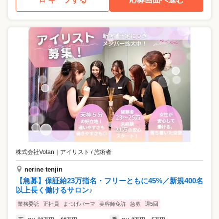
株式会社Votan
｜
アイリスト / 施術者
nerine tenjin
【急募】保証給23万指名・フリーともに45%／新規400名
以上長く働けるサロン♪
業務委託
正社員
まつげパーマ
美容師免許
急募
週5回