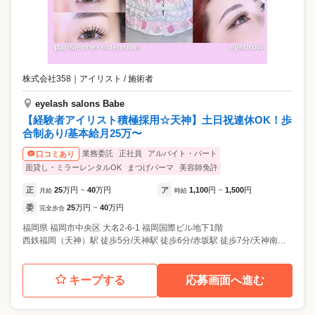
株式会社358
｜
アイリスト / 施術者
eyelash salons Babe
【経験者アイリスト積極採用☆天神】土日祝連休OK！歩
合制あり/基本給月25万〜
業務委託
正社員
アルバイト・パート
口コミあり
面貸し・ミラーレンタルOK
まつげパーマ
美容師免許
正
25
万円
40
万円
ア
1,100
円
1,500
円
月給
~
時給
~
委
25
万円
40
万円
完全歩合
~
福岡県
福岡市中央区
大名2-6-1 福岡国際ビル地下1階
西鉄福岡（天神）駅 徒歩5分/天神駅 徒歩6分/赤坂駅 徒歩7分/天神南駅 徒歩8分
キープする
応募画面へ進む