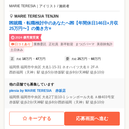
MARIE TERESIA
｜
アイリスト / 施術者
MARIE TERESIA TENJIN
💌就職・転職検討中のあなたへ💌【年間休日146日×月収
25万円〜】の働き方⭐
2024 優秀賞受賞
業務委託
正社員
新卒歓迎
まつげパーマ
美容師免許
口コミあり
土日休み
正
18
万円
47
万円
委
25
万円
60
万円
月給
~
月給
~
福岡県
福岡市中央区
大名1-15-31 ネオハイツ大名Ⅱ 2F-A
西鉄福岡（天神）駅 徒歩5分/赤坂駅 徒歩9分/天神駅 徒歩10分
他の店舗でも募集しています
plesia by MARIE TERESIA 赤坂店
福岡県
福岡市中央区
大名2丁目10-1 シャンボール大名 Ａ棟403号室
赤坂駅 徒歩2分/天神駅 徒歩8分/西鉄福岡（天神）駅 徒歩10分
キープする
応募画面へ進む