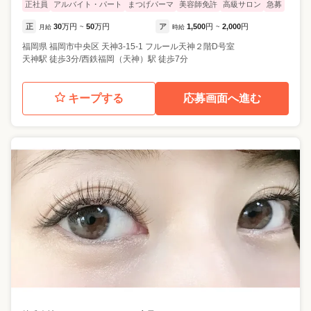
正社員
アルバイト・パート
まつげパーマ
美容師免許
高級サロン
急募
正
30
万円
50
万円
ア
1,500
円
2,000
円
月給
~
時給
~
福岡県
福岡市中央区
天神3-15-1 フルール天神２階D号室
天神駅 徒歩3分/西鉄福岡（天神）駅 徒歩7分
キープする
応募画面へ進む