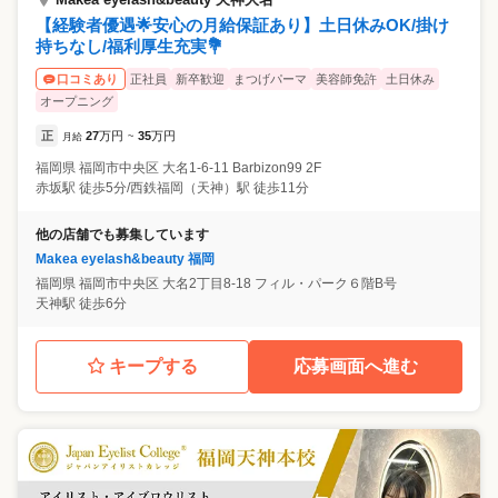
【経験者優遇🌟安心の月給保証あり】土日休みOK/掛け
持ちなし/福利厚生充実💐
正社員
新卒歓迎
まつげパーマ
美容師免許
土日休み
口コミあり
オープニング
正
27
万円
35
万円
月給
~
福岡県
福岡市中央区
大名1-6-11 Barbizon99 2F
赤坂駅 徒歩5分/西鉄福岡（天神）駅 徒歩11分
他の店舗でも募集しています
Makea eyelash&beauty 福岡
福岡県
福岡市中央区
大名2丁目8-18 フィル・パーク６階B号
天神駅 徒歩6分
キープする
応募画面へ進む