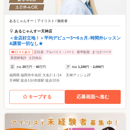
あるじゃんすー
｜
アイリスト / 施術者
あるじゃんすー天神店
＜全店好立地！＞平均デビュー3〜6ヵ月♪時間外レッスン
&講習一切なし★
正社員
アルバイト・パート
新卒歓迎
まつげパーマ
口コミあり
美容師免許
土日休み
正
20
万円
60
万円
ア
1,100
円
2,000
円
月給
~
時給
~
福岡県
福岡市中央区
大名2−1−14 天神アッシュ2F
天神駅 徒歩1分/赤坂駅 徒歩10分
キープする
応募画面へ進む