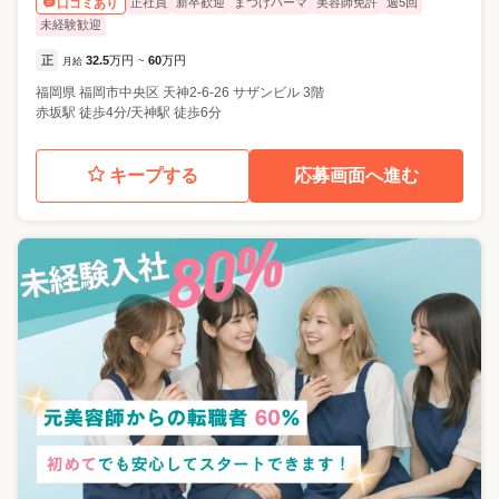
正社員
新卒歓迎
まつげパーマ
美容師免許
週5回
口コミあり
未経験歓迎
正
32.5
万円
60
万円
月給
~
福岡県
福岡市中央区
天神2-6-26 サザンビル 3階
赤坂駅 徒歩4分/天神駅 徒歩6分
キープする
応募画面へ進む