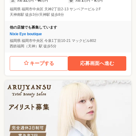
正
21
万円
60
万円
委
2
万円
5
万円
月給
~
月給
~
福岡県
福岡市中央区
天神2丁目2-13 サンベアービル２F
天神南駅 徒歩3分/天神駅 徒歩8分
他の店舗でも募集しています
Nixie Eye boutique
福岡県
福岡市中央区
今泉1丁目10-21 マックビル802
西鉄福岡（天神）駅 徒歩5分
キープする
応募画面へ進む