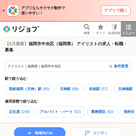
アプリならサクサク動作で
アプリで開く
使いやすい！
リジョブ
検索
キープ
会員登録
メニュー
【8月最新】
福岡市中央区（福岡県） アイリストの求人・転職・
募集
条件変更
アイリスト｜福岡県｜福岡市中央区
駅
で絞り込む
西鉄福岡（天神）駅
(
90
)
天神駅
(
88
)
赤坂駅
(
57
)
天神南駅
(
雇用形態
で絞り込む
正社員
(
140
)
アルバイト・パート
(
52
)
業務委託
(
42
)
契約社
地域内のみ
並び替え