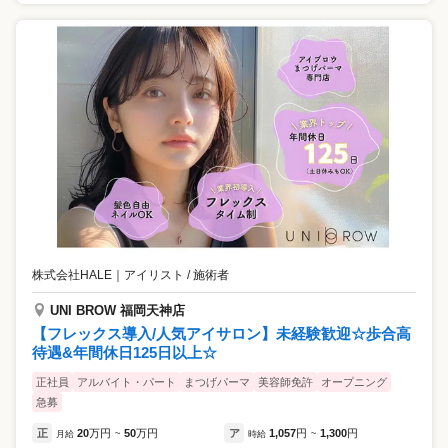
株式会社HALE
｜
アイリスト / 施術者
UNI BROW 福岡天神店
【フレックス導入/人気アイサロン】未経験歓迎☆歩合高
待遇&年間休日125日以上☆
正社員
アルバイト・パート
まつげパーマ
美容師免許
オープニング
急募
正
20
万円
50
万円
ア
1,057
円
1,300
円
月給
~
時給
~