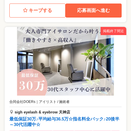
キープする
応募画面へ進む
掲載終了間近
合同会社DOERs
｜
アイリスト / 施術者
sigh eyelash & eyebrow 天神店
最低保証30万♪平均給与36.5万☆指名料全バック♪20後半
～30代活躍中☆