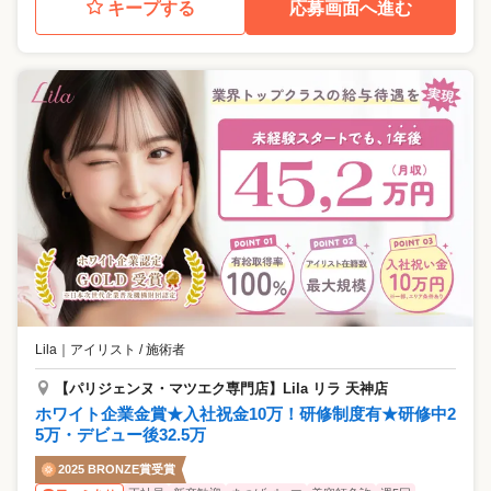
キープする
応募画面へ進む
Lila
｜
アイリスト / 施術者
【パリジェンヌ・マツエク専門店】Lila リラ 天神店
ホワイト企業金賞★入社祝金10万！研修制度有★研修中2
5万・デビュー後32.5万
2025 BRONZE賞受賞