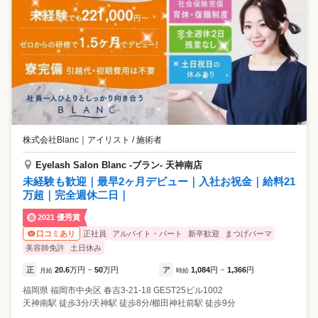
株式会社Blanc
｜
アイリスト / 施術者
Eyelash Salon Blanc -ブラン- 天神南店
未経験も歓迎｜最早2ヶ月デビュー｜入社お祝金｜給料21
万超｜完全週休二日｜
2021 優秀賞
正社員
アルバイト・パート
新卒歓迎
まつげパーマ
口コミあり
美容師免許
土日休み
正
20.6
万円
50
万円
ア
1,084
円
1,366
円
月給
~
時給
~
福岡県
福岡市中央区
春吉3-21-18 GEST25ビル1002
天神南駅 徒歩3分/天神駅 徒歩8分/櫛田神社前駅 徒歩9分