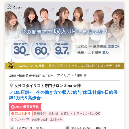
Zina –hair & eyelash & nail–
｜
アイリスト / 施術者
女性スタイリスト専門サロン Zina 天神
🪄105店舗~｜今の働き方で収入⤴️給与/休日/社保✨日給保
障1万円&高歩合♪
2026 優秀賞受賞
業務委託
正社員
面貸し・ミラーレンタルOK
口コミあり
まつげパーマ
美容師免許
土日休み
正
23
万円
60
万円
委
25
万円
60
万円
月給
~
完全歩合
~