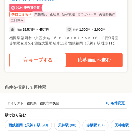
2024 優秀賞受賞
業務委託
正社員
新卒歓迎
まつげパーマ
美容師免許
口コミあり
土日休み
正
25.5
万円
45
万円
委
1,300
円
2,000
円
月給
~
時給
~
福岡県
福岡市中央区
大名1−6−８ Ｂａｒｂｉｚｏｎ９６ ３階B号室
赤坂駅 徒歩5分/薬院大通駅 徒歩11分/西鉄福岡（天神）駅 徒歩11分
キープする
応募画面へ進む
条件を指定して再検索
条件変更
アイリスト｜福岡県｜福岡市中央区
駅
で絞り込む
西鉄福岡（天神）駅
(
90
)
天神駅
(
88
)
赤坂駅
(
57
)
天神南駅
(