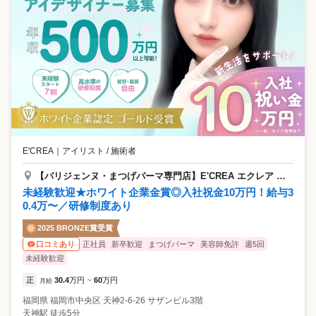
E'CREA
｜
アイリスト / 施術者
【パリジェンヌ・まつげパーマ専門店】E'CREA エクレア 天神店
未経験歓迎★ホワイト企業金賞◎入社祝金10万円！給与3
0.4万〜／研修制度あり
2025 BRONZE賞受賞
正社員
新卒歓迎
まつげパーマ
美容師免許
週5回
口コミあり
未経験歓迎
正
30.4
万円
60
万円
月給
~
福岡県
福岡市中央区
天神2-6-26 サザンビル3階
天神駅 徒歩5分