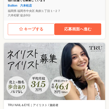
他の店舗でも募集しています
Bullion 六本松店
福岡県
福岡市中央区
鳥飼１丁目１−２７
六本松駅 徒歩9分
キープする
応募画面へ進む
TRU NAIL＆EYE
｜
アイリスト / 施術者