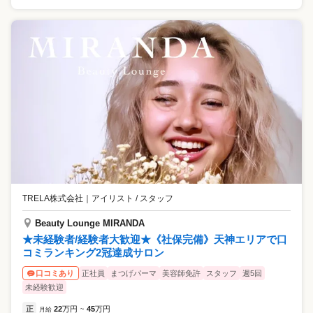
TRELA株式会社
｜
アイリスト / スタッフ
Beauty Lounge MIRANDA
★未経験者/経験者大歓迎★《社保完備》天神エリアで口
コミランキング2冠達成サロン
正社員
まつげパーマ
美容師免許
スタッフ
週5回
口コミあり
未経験歓迎
正
22
万円
45
万円
月給
~