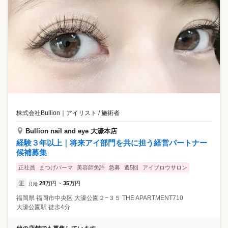
株式会社Bullion
｜
アイリスト / 施術者
Bullion nail and eye 大濠本店
経験３年以上｜将来アイ部門を共に担う経営パートナー
候補募集
正社員
まつげパーマ
美容師免許
急募
週5回
アイブロウサロン
正
28
万円
35
万円
月給
~
福岡県
福岡市中央区
大濠公園２−３５ THE APARTMENT710
大濠公園駅 徒歩4分