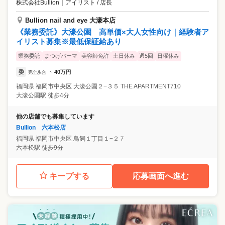
株式会社Bullion
｜
アイリスト / 店長
Bullion nail and eye 大濠本店
《業務委託》大濠公園 高単価×大人女性向け｜経験者ア
イリスト募集※最低保証給あり
業務委託
まつげパーマ
美容師免許
土日休み
週5回
日曜休み
委
40
万円
完全歩合
~
福岡県
福岡市中央区
大濠公園２−３５ THE APARTMENT710
大濠公園駅 徒歩4分
他の店舗でも募集しています
Bullion 六本松店
福岡県
福岡市中央区
鳥飼１丁目１−２７
六本松駅 徒歩9分
キープする
応募画面へ進む