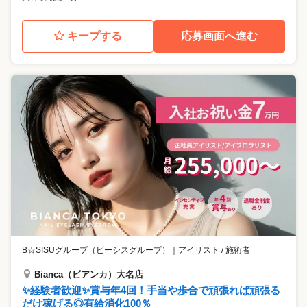
キープする
応募画面へ進む
B☆SISUグループ（ビーシスグループ）
｜
アイリスト / 施術者
Bianca（ビアンカ）大名店
✨経験者歓迎✨賞与年4回！手当や歩合で頑張れば頑張る
だけ稼げる◎有給消化100％