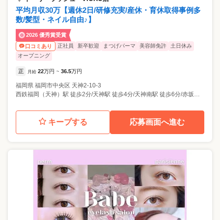
平均月収30万【週休2日/研修充実/産休・育休取得事例多
数/髪型・ネイル自由♪】
2026 優秀賞受賞
正社員
新卒歓迎
まつげパーマ
美容師免許
土日休み
口コミあり
オープニング
正
22
万円
36.5
万円
月給
~
福岡県
福岡市中央区
天神2-10-3
西鉄福岡（天神）駅 徒歩2分/天神駅 徒歩4分/天神南駅 徒歩6分/赤坂駅 徒歩10分
キープする
応募画面へ進む