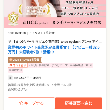
ance eyelash
｜
アイリスト / 施術者
【まつげパーマ‧マツエク専⾨店】ance eyelash アンセ アイラッシュ 薬院店
業界初のホワイト企業認定金賞受賞！【デビュー後32.5
万円】未経験者7割！活躍中
2025 BRONZE賞受賞
正社員
新卒歓迎
まつげパーマ
美容師免許
週5回
口コミあり
未経験歓迎
正
32.5
万円
60
万円
月給
~
福岡県
福岡市中央区
渡辺通2-9-15 中野ビル 2階
薬院駅 徒歩2分
キープする
応募画面へ進む