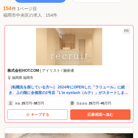
154
件 1ページ目
福岡市中央区の求人 : 154件
PR
株式会社HOT.COM
| アイリスト / 施術者
福岡県 福岡市
［転職先を探している方へ］ 2024年にOPENした「ラリュール」に続
き、上の階に全個室の2号店「L'te eyelash（ルテ）」がスタートしま
す！席数は6席、すでに4人は決まっているので…残りの採用枠は3人☆
正
25
万円
38
万円
委
25
万円
45
万円
ぜひあなたの経験をここで活かしませんか？一度見学に来ていただい
月給
~
完全歩合
~
て、色々お話しした上で「ここで働きたい」と思っていただけたらうれ
キープする
応募画面へ進む
しいです^^