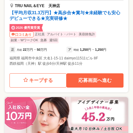
TRU NAIL＆EYE 天神店
【平均月収31.3万円】★高歩合★賞与★未経験でも安心
デビューできる★充実研修★
2026 優秀賞受賞
正社員
アルバイト・パート
美容師免許
口コミあり
副業・WワークOK
急募
週5回
正
22
万円
50
万円
ア
1,250
円
1,250
円
月給
~
時給
~
福岡県
福岡市中央区
大名1-15-11 daimyo11511ビル 8F
西鉄福岡（天神）駅 徒歩6分/天神駅 徒歩11分
キープする
応募画面へ進む