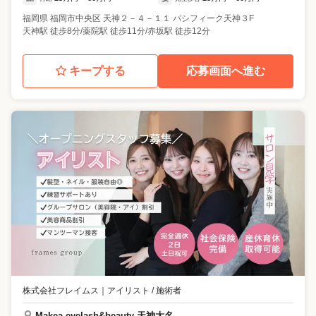
福岡県
福岡市中央区
天神２－４－１１ パシフィーク天神３F
天神駅 徒歩8分/薬院駅 徒歩11分/赤坂駅 徒歩12分
キープする
応募画面へ進む
株式会社フレイムス
｜
アイリスト / 施術者
Makea eyelash&beauty 天神大名