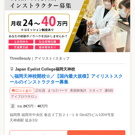
ThreeBeauty
｜
アイリスト / スタッフ
Japan Eyelist College福岡天神校
＼福岡天神校開校☆／【国内最大規模】アイリストスク
ールのインストラクター募集
正社員
まつげパーマ
美容師免許
スタッフ
週5回
口コミあり
アイブロウサロン
正
24
万円
40
万円
月給
~
福岡県
福岡市中央区
春吉３丁目２１−１８ Gest25ビル1004号室
天神南駅 徒歩3分