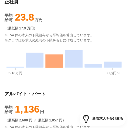
正社員
23.8
平均
給与
万円
（
最低額 17.9 万円
）
※154 件の求人の下限給与から平均値を算出しています。
※グラフは各求人の給与の下限をもとに作成しています。
アルバイト・パート
1,136
平均
給与
円
新着求人を受け取る
（
最高額 2,600 円
／
最低額 1,057 円
）
※154 件の求人の下限給与から平均値を算出しています。