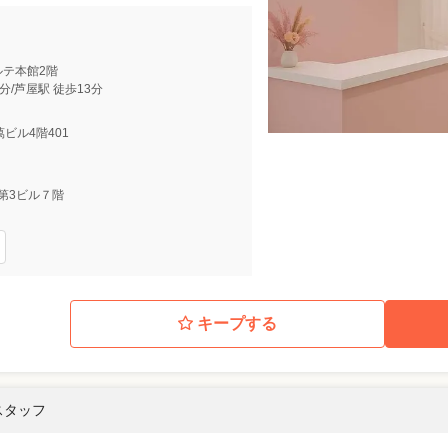
ルテ本館2階
分/芦屋駅 徒歩13分
萬ビル4階401
高山第3ビル７階
キープする
スタッフ