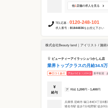
他
1
店舗の求人を見る
0120-248-101
TEL応募：
求人番号：
B1844836
をお控え下さい
株式会社Beauty land
｜
アイリスト / 施術
ビューティーアイラッシュつかしん店
業界トップクラスの月給34.5
アルバイト・パート
新卒歓迎
口コミあり
時給
1,200
円
1,400
円
ア
~
給与
兵庫県
尼崎市
塚口本町4丁目8番
猪名寺駅 徒歩7分/稲野駅 徒歩9分