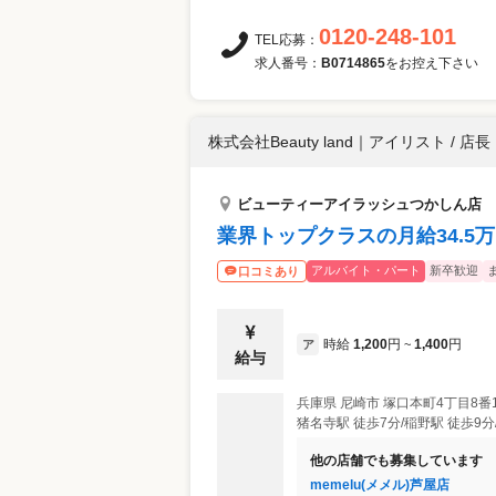
0120-248-101
TEL応募：
求人番号：
B0714865
をお控え下さい
株式会社Beauty land
｜
アイリスト / 店長
ビューティーアイラッシュつかしん店
業界トップクラスの月給34.5
アルバイト・パート
新卒歓迎
口コミあり
時給
1,200
円
1,400
円
ア
~
給与
兵庫県
尼崎市
塚口本町4丁目8番
猪名寺駅 徒歩7分/稲野駅 徒歩9分
他の店舗でも募集しています
memelu(メメル)芦屋店