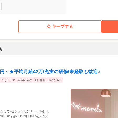
キープする
者
万円～★平均月給42万/充実の研修/未経験も歓迎♪
まつげパーマ
美容師免許
土日休み
小児が多い
1号 グンゼタウンセンターつかしん
/塚口駅 徒歩18分/塚口駅 徒歩19分