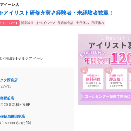
アイーレ店
0日✨アイリスト研修充実🎵経験者・未経験者歓迎！
イト・パート
新卒歓迎
まつげパーマ
美容師免許
土日休み
日曜休み
区梅田3-1-3 ルクア イーレ
クタ西宮店
タ西宮店
島駅前店
目20-8 新和ビル9F
non阪急園田駅店
1 sononそのだ2階