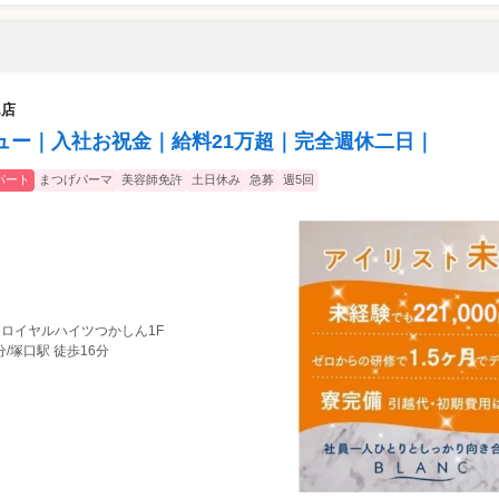
ん店
ュー｜入社お祝金｜給料21万超｜完全週休二日｜
パート
まつげパーマ
美容師免許
土日休み
急募
週5回
0 ロイヤルハイツつかしん1F
分/塚口駅 徒歩16分