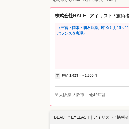
株式会社HALE
| アイリスト / 施術
《三宮・岡本・明石店採用中☆》月10～1
バランスを実現♪
時給
1,023
円
1,300
円
ア
~
大阪府 大阪市 ...他49店舗
BEAUTY EYELASH
｜
アイリスト / 施術者