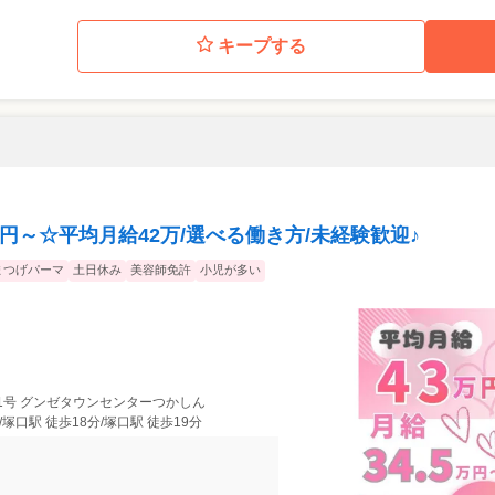
キープする
万円～☆平均月給42万/選べる働き方/未経験歓迎♪
まつげパーマ
土日休み
美容師免許
小児が多い
1号 グンゼタウンセンターつかしん
/塚口駅 徒歩18分/塚口駅 徒歩19分