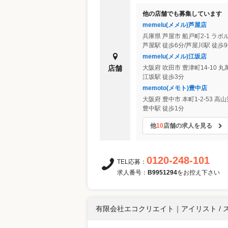
他の店舗でも募集しています
memelu(メメル)芦屋店
兵庫県
芦屋市
船戸町2-1 ラポ
芦屋駅 徒歩6分/芦屋川駅 徒歩9
memelu(メメル)江坂店
店舗
大阪府
吹田市
豊津町14-10 丸
江坂駅 徒歩3分
memoto(メモト)豊中店
大阪府
豊中市
本町1-2-53 
豊中駅 徒歩1分
他
10
店舗の求人を見る
0120-248-101
TEL応募：
求人番号：
B9951294
をお控え下さい
有限会社エコクリエイト
｜
アイリスト / 