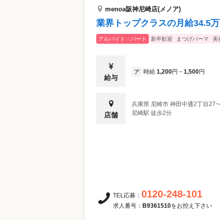
menoa阪神尼崎店(メノア)
業界トップクラスの月給34.5
アルバイト・パート
新卒歓迎
まつげパーマ
美
時給
1,200
円
1,500
円
ア
~
給与
兵庫県
尼崎市
神田中通2丁目27−
尼崎駅 徒歩2分
店舗
0120-248-101
TEL応募：
求人番号：
B9361510
をお控え下さい