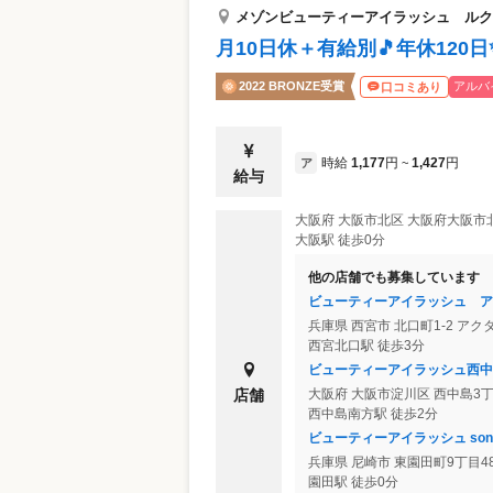
メゾンビューティーアイラッシュ ルク
月10日休＋有給別🎵年休12
2022 BRONZE受賞
アルバ
口コミあり
時給
1,177
円
1,427
円
ア
~
給与
大阪府
大阪市北区
大阪府大阪市北
大阪駅 徒歩0分
他の店舗でも募集しています
ビューティーアイラッシュ ア
兵庫県
西宮市
北口町1-2 アク
西宮北口駅 徒歩3分
ビューティーアイラッシュ西中
店舗
大阪府
大阪市淀川区
西中島3丁
西中島南方駅 徒歩2分
ビューティーアイラッシュ so
兵庫県
尼崎市
東園田町9丁目48-
園田駅 徒歩0分