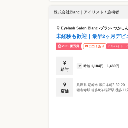
株式会社Blanc
｜
アイリスト / 施術者
Eyelash Salon Blanc -ブラン- つかし
未経験も歓迎｜最早2ヶ月デビ
2021 優秀賞
アルバイト・
口コミあり
時給
1,184
円
1,489
円
ア
~
給与
兵庫県
尼崎市
塚口本町3‐32-2
猪名寺駅 徒歩8分/稲野駅 徒歩11
店舗