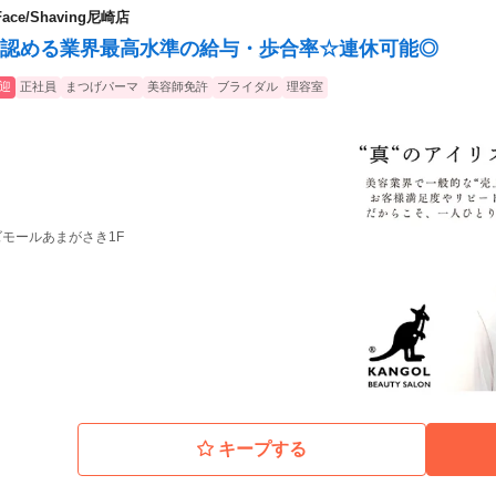
ace/Shaving尼崎店
認める業界最高水準の給与・歩合率☆連休可能◎
迎
正社員
まつげパーマ
美容師免許
ブライダル
理容室
ーズモールあまがさき1F
キープする