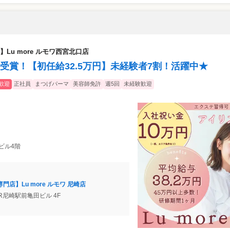
u more ルモワ西宮北口店
受賞！【初任給32.5万円】未経験者7割！活躍中★
歓迎
正社員
まつげパーマ
美容師免許
週5回
未経験歓迎
風ビル4階
店】Lu more ルモワ 尼崎店
 JR尼崎駅前亀田ビル 4F