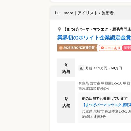
Lu more
｜
アイリスト / 施術者
【まつげパーマ・マツエク・眉毛専門店】L
業界初のホワイト企業認定金賞
2025 BRONZE賞受賞
新卒
口コミあり
月給
32.5
万円
60
万円
正
~
給与
兵庫県
西宮市
甲風園1-5-16 甲
西宮北口駅 徒歩3分
他の店舗でも募集しています
【まつげパーマ‧マツエク‧眉⽑専⾨
店舗
兵庫県
尼崎市
長洲本通1-3-1
尼崎駅 徒歩3分