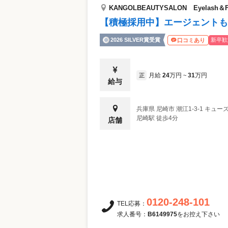
KANGOLBEAUTYSALON Eyelash＆F
【積極採用中】エージェントも
2026 SILVER賞受賞
新卒歓
口コミあり
月給
24
万円
31
万円
正
~
給与
兵庫県
尼崎市
潮江1-3-1 キュ
尼崎駅 徒歩4分
店舗
0120-248-101
TEL応募：
求人番号：
B6149975
をお控え下さい