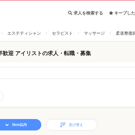
求人を検索する
キープし
エステティシャン
セラピスト
マッサージ
柔道整復
卒歓迎 アイリストの求人・転職・募集
迎
5km以内
並び替え