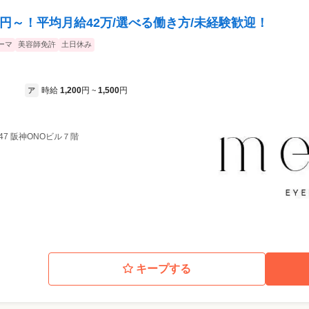
万円～！平均月給42万/選べる働き方/未経験歓迎！
ーマ
美容師免許
土日休み
時給
1,200
円
1,500
円
ア
~
47 阪神ONOビル７階
キープする