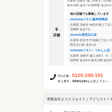
兵庫県
尼崎市
塚口本町4丁目8番
猪名寺駅 徒歩7分/稲野駅 徒歩9分
他の店舗でも募集しています
memoto(メモト)阪神尼崎店
兵庫県
尼崎市
神田中通２丁目２
尼崎駅 徒歩7分
memoto西宮北口店
店舗
兵庫県
西宮市
甲風園1丁目1‐1
西宮北口駅 徒歩1分
memoto(メモト）つかしん店
兵庫県
尼崎市
塚口本町4－8－
稲野駅 徒歩8分/猪名寺駅 徒歩
0120-248-101
TEL応募：
求人番号：
B9951294
をお控え下さい
有限会社エコクリエイト
｜
アイリスト / 