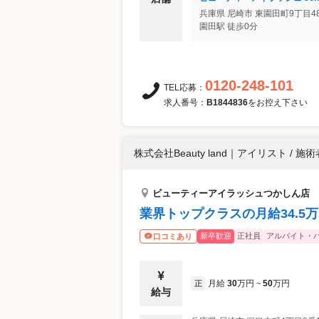
兵庫県
尼崎市
東園田町9丁目48-
園田駅 徒歩0分
0120-248-101
TEL応募：
求人番号：
B1844836
をお控え下さい
株式会社Beauty land
｜
アイリスト / 施術
ビューティーアイラッシュつかしん店
業界トップクラスの月給34.5
新卒歓迎
正社員
アルバイト・
口コミあり
月給
30
万円
50
万円
正
~
給与