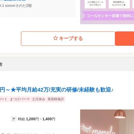
1 sononそのだ2階
キープする
者
万円～★平均月給42万/充実の研修/未経験も歓迎♪
パート
まつげパーマ
土日休み
美容師免許
時給
1,200
円
1,400
円
ア
~