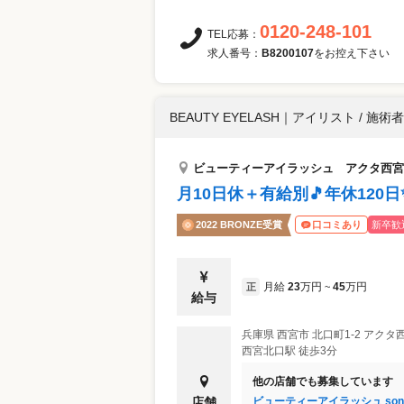
0120-248-101
TEL応募：
求人番号：
B8200107
をお控え下さい
BEAUTY EYELASH
｜
アイリスト / 施術者
ビューティーアイラッシュ アクタ西宮
月10日休＋有給別🎵年休12
2022 BRONZE受賞
新卒歓
口コミあり
月給
23
万円
45
万円
正
~
給与
兵庫県
西宮市
北口町1-2 アクタ
西宮北口駅 徒歩3分
他の店舗でも募集しています
ビューティーアイラッシュ so
店舗