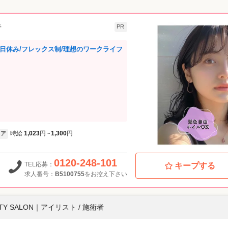
者
PR
1日休み/フレックス制/理想のワークライフ
時給
1,023
円
1,300
円
ア
~
0120-248-101
TEL応募：
キープする
求人番号：
B5100755
をお控え下さい
UTY SALON
｜
アイリスト / 施術者