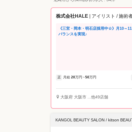
株式会社HALE
| アイリスト / 施術
《三宮・岡本・明石店採用中☆》月10～1
バランスを実現♪
月給
20
万円
50
万円
正
~
大阪府 大阪市 ...他49店舗
KANGOL BEAUTY SALON / kitson BEA