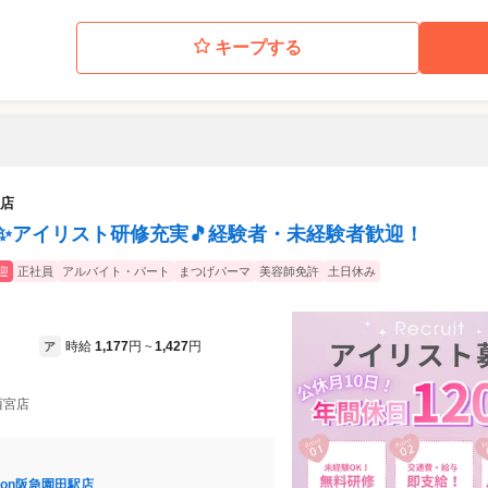
キープする
店
0日✨アイリスト研修充実🎵経験者・未経験者歓迎！
迎
正社員
アルバイト・パート
まつげパーマ
美容師免許
土日休み
時給
1,177
円
1,427
円
ア
~
西宮店
non阪急園田駅店