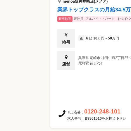
menoa阪神尼崎店(メノア)
業界トップクラスの月給34.5
新卒歓迎
正社員
アルバイト・パート
まつげパ
月給
30
万円
50
万円
正
~
給与
兵庫県
尼崎市
神田中通2丁目27−
尼崎駅 徒歩2分
店舗
0120-248-101
TEL応募：
求人番号：
B9361510
をお控え下さい