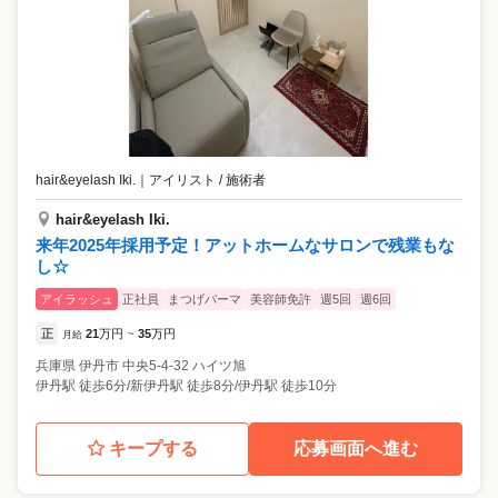
hair&eyelash Iki.
｜
アイリスト / 施術者
hair&eyelash Iki.
来年2025年採用予定！アットホームなサロンで残業もな
し☆
アイラッシュ
正社員
まつげパーマ
美容師免許
週5回
週6回
正
21
万円
35
万円
月給
~
兵庫県
伊丹市
中央5-4-32 ハイツ旭
伊丹駅 徒歩6分/新伊丹駅 徒歩8分/伊丹駅 徒歩10分
キープする
応募画面へ進む