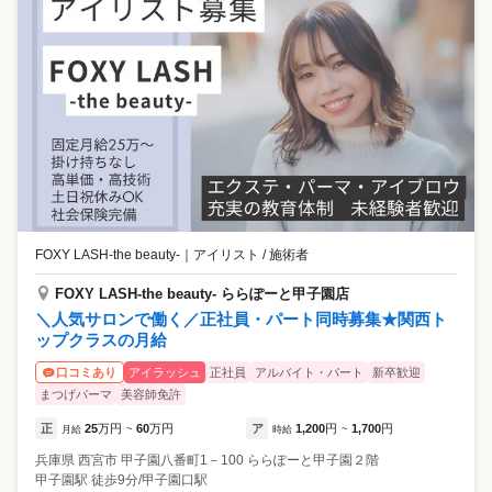
FOXY LASH-the beauty-
｜
アイリスト / 施術者
FOXY LASH-the beauty- ららぽーと甲子園店
＼人気サロンで働く／正社員・パート同時募集★関西ト
ップクラスの月給
アイラッシュ
正社員
アルバイト・パート
新卒歓迎
口コミあり
まつげパーマ
美容師免許
正
25
万円
60
万円
ア
1,200
円
1,700
円
月給
~
時給
~
兵庫県
西宮市
甲子園八番町1－100 ららぽーと甲子園２階
甲子園駅 徒歩9分/甲子園口駅