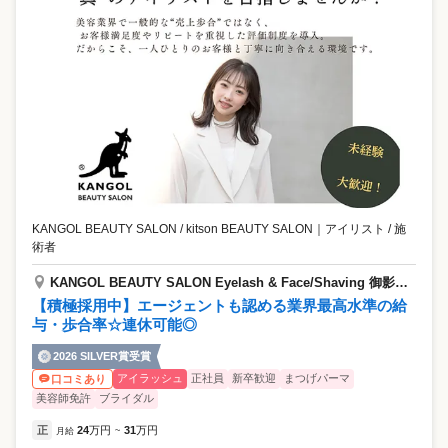
KANGOL BEAUTY SALON / kitson BEAUTY SALON
｜
アイリスト / 施
術者
KANGOL BEAUTY SALON Eyelash & Face/Shaving 御影クラッセ店
【積極採用中】エージェントも認める業界最高水準の給
与・歩合率☆連休可能◎
2026 SILVER賞受賞
アイラッシュ
正社員
新卒歓迎
まつげパーマ
口コミあり
美容師免許
ブライダル
正
24
万円
31
万円
月給
~