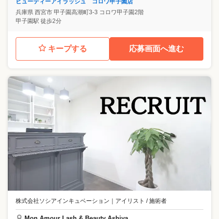
ビューティーアイラッシュ コロワ甲子園店
兵庫県
西宮市
甲子園高潮町3-3 コロワ甲子園2階
甲子園駅 徒歩2分
キープする
応募画面へ進む
株式会社ソシアインキュベーション
｜
アイリスト / 施術者
Mon Amour Lash & Beauty Ashiya