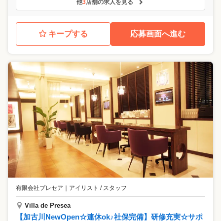
他
3
店舗の求人を見る
キープする
応募画面へ進む
有限会社プレセア
｜
アイリスト / スタッフ
Villa de Presea
【加古川NewOpen☆連休ok♪社保完備】研修充実☆サポ