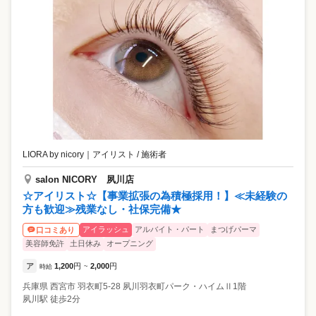
LIORA by nicory
｜
アイリスト / 施術者
salon NICORY 夙川店
☆アイリスト☆【事業拡張の為積極採用！】≪未経験の
方も歓迎≫残業なし・社保完備★
アイラッシュ
アルバイト・パート
まつげパーマ
口コミあり
美容師免許
土日休み
オープニング
ア
1,200
円
2,000
円
時給
~
兵庫県
西宮市
羽衣町5-28 夙川羽衣町パーク・ハイムⅡ1階
夙川駅 徒歩2分