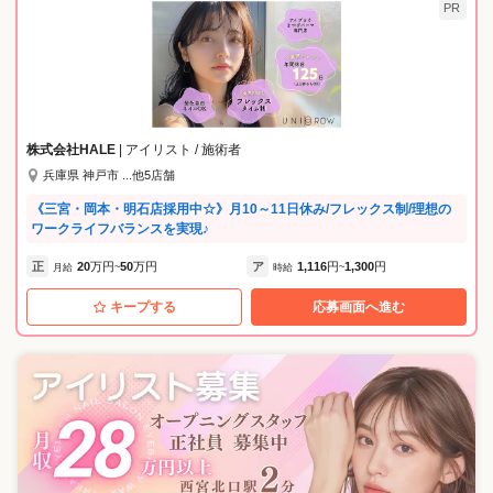
PR
株式会社HALE
| アイリスト / 施術者
兵庫県 神戸市 ...他5店舗
《三宮・岡本・明石店採用中☆》月10～11日休み/フレックス制/理想の
ワークライフバランスを実現♪
正
20
万円
50
万円
ア
1,116
円
1,300
円
月給
~
時給
~
キープする
応募画面へ進む