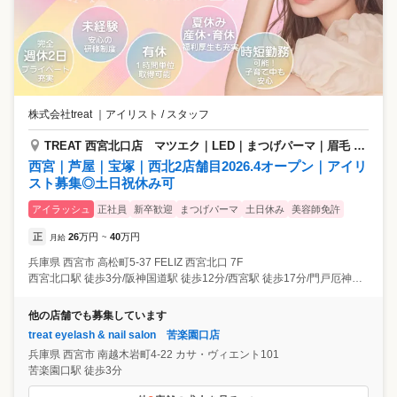
株式会社treat
｜
アイリスト / スタッフ
TREAT 西宮北口店 マツエク｜LED｜まつげパーマ｜眉毛 専門サロン
西宮｜芦屋｜宝塚｜西北2店舗目2026.4オープン｜アイリ
スト募集◎土日祝休み可
アイラッシュ
正社員
新卒歓迎
まつげパーマ
土日休み
美容師免許
正
26
万円
40
万円
月給
~
兵庫県
西宮市
高松町5-37 FELIZ ⻄宮北⼝ 7F
西宮北口駅 徒歩3分/阪神国道駅 徒歩12分/西宮駅 徒歩17分/門戸厄神駅 徒歩18分
他の店舗でも募集しています
treat eyelash & nail salon 苦楽園口店
兵庫県
西宮市
南越木岩町4-22 カサ・ヴィエント101
苦楽園口駅 徒歩3分