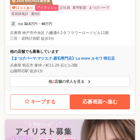
2025 BRONZE賞受賞
アイラッシュ
正社員
新卒歓迎
まつげパーマ
口コミあり
美容師免許
週5回
正
32.5
万円
60
万円
月給
~
兵庫県
神戸市中央区
⼋幡通4-2-9 フラワーロードビル11階
三宮・花時計前駅 徒歩3分
他の店舗でも募集しています
【まつげパーマ‧マツエク‧眉⽑専⾨店】Lu more ルモワ 明石店
兵庫県
明石市
東仲ノ町11-29 石ビル3階
山陽明石駅 徒歩1分
他
2
店舗の求人を見る
キープする
応募画面へ進む