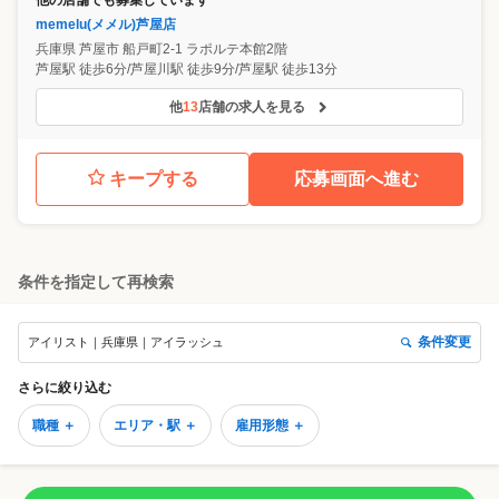
memelu(メメル)芦屋店
兵庫県
芦屋市
船戸町2-1 ラポルテ本館2階
芦屋駅 徒歩6分/芦屋川駅 徒歩9分/芦屋駅 徒歩13分
他
13
店舗の求人を見る
キープする
応募画面へ進む
条件を指定して再検索
条件変更
アイリスト｜兵庫県｜アイラッシュ
さらに絞り込む
職種 ＋
エリア・駅 ＋
雇用形態 ＋