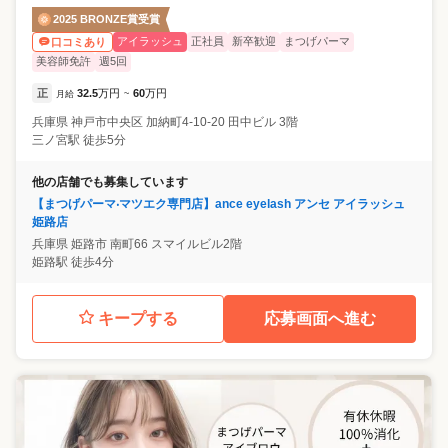
2025 BRONZE賞受賞
アイラッシュ
正社員
新卒歓迎
まつげパーマ
口コミあり
美容師免許
週5回
正
32.5
万円
60
万円
月給
~
兵庫県
神戸市中央区
加納町4-10-20 田中ビル 3階
三ノ宮駅 徒歩5分
他の店舗でも募集しています
【まつげパーマ‧マツエク専⾨店】ance eyelash アンセ アイラッシュ
姫路店
兵庫県
姫路市
南町66 スマイルビル2階
姫路駅 徒歩4分
キープする
応募画面へ進む