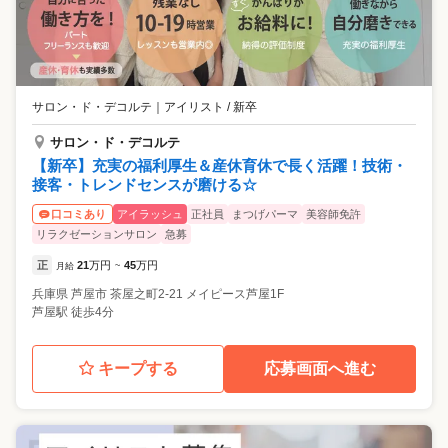
サロン・ド・デコルテ
｜
アイリスト / 新卒
サロン・ド・デコルテ
【新卒】充実の福利厚生＆産休育休で長く活躍！技術・
接客・トレンドセンスが磨ける☆
アイラッシュ
正社員
まつげパーマ
美容師免許
口コミあり
リラクゼーションサロン
急募
正
21
万円
45
万円
月給
~
兵庫県
芦屋市
茶屋之町2-21 メイピース芦屋1F
芦屋駅 徒歩4分
キープする
応募画面へ進む