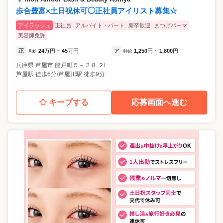
歩合豊富×土日祝休可◯正社員アイリスト募集☆
アイラッシュ
正社員
アルバイト・パート
新卒歓迎
まつげパーマ
美容師免許
正
24
万円
45
万円
ア
1,250
円
1,800
円
月給
~
時給
~
兵庫県
芦屋市
船戸町５－２８ ２F
芦屋駅 徒歩6分/芦屋川駅 徒歩9分
キープする
応募画面へ進む