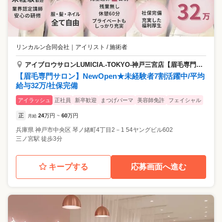
リンカルン合同会社
｜
アイリスト / 施術者
アイブロウサロンLUMICIA.-TOKYO-神戸三宮店【眉毛専門店】
【眉毛専門サロン】NewOpen★未経験者7割活躍中/平均
給与32万/社保完備
アイラッシュ
正社員
新卒歓迎
まつげパーマ
美容師免許
フェイシャル
正
24
万円
60
万円
月給
~
兵庫県
神戸市中央区
琴ノ緒町4丁目2－1 54ヤングビル602
三ノ宮駅 徒歩3分
キープする
応募画面へ進む