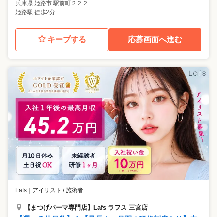
兵庫県
姫路市
駅前町２２２
姫路駅 徒歩2分
キープする
応募画面へ進む
Lafs
｜
アイリスト / 施術者
【まつげパーマ専⾨店】Lafs ラフス 三宮店