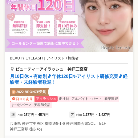
BEAUTY EYELASH
｜
アイリスト / 施術者
ビューティーアイラッシュ 神戸三宮店
月10日休＋有給別🎵年休120日✨アイリスト研修充実🎵経
験者・未経験者歓迎！
2022 BRONZE受賞
アイラッシュ
正社員
アルバイト・パート
新卒歓迎
口コミあり
まつげパーマ
美容師免許
正
23
万円
45
万円
ア
1,177
円
1,427
円
月給
~
時給
~
兵庫県
神戸市中央区
御幸通8-1-6 神戸国際会館SOL B1F
神戸三宮駅 徒歩4分