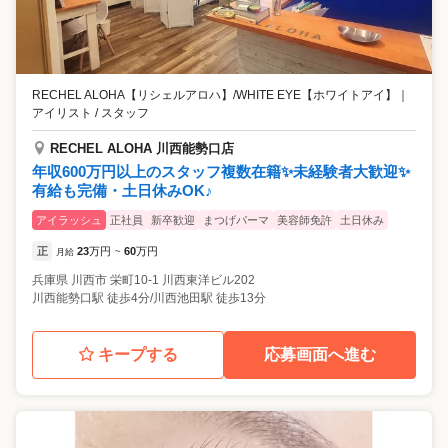
RECHEL ALOHA【リシェルアロハ】/WHITE EYE【ホワイトアイ】
｜
アイリスト / スタッフ
RECHEL ALOHA 川西能勢口店
年収600万円以上のスタッフ複数在籍✨未経験者大歓迎✨
有給も完備・土日休みOK♪
アイラッシュ
正社員
新卒歓迎
まつげパーマ
美容師免許
土日休み
正
23
万円
60
万円
月給
~
兵庫県
川西市
栄町10-1 川西東洋ビル202
川西能勢口駅 徒歩4分/川西池田駅 徒歩13分
キープする
応募画面へ進む