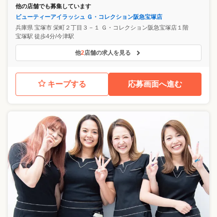
他の店舗でも募集しています
ビューティーアイラッシュ Ｇ・コレクション阪急宝塚店
兵庫県
宝塚市
栄町２丁目３－１ Ｇ・コレクション阪急宝塚店１階
宝塚駅 徒歩4分/今津駅
他
2
店舗の求人を見る
キープする
応募画面へ進む