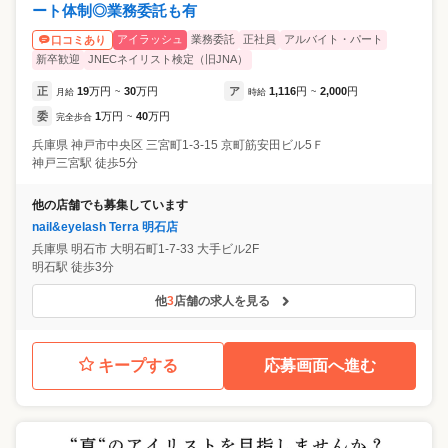
ート体制◎業務委託も有
アイラッシュ
業務委託
正社員
アルバイト・パート
口コミあり
新卒歓迎
JNECネイリスト検定（旧JNA）
正
19
万円
30
万円
ア
1,116
円
2,000
円
月給
~
時給
~
委
1
万円
40
万円
完全歩合
~
兵庫県
神戸市中央区
三宮町1-3-15 京町筋安田ビル5Ｆ
神戸三宮駅 徒歩5分
他の店舗でも募集しています
nail&eyelash Terra 明石店
兵庫県
明石市
大明石町1-7-33 大手ビル2F
明石駅 徒歩3分
他
3
店舗の求人を見る
キープする
応募画面へ進む