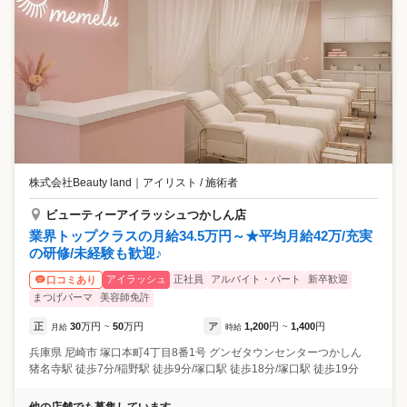
株式会社Beauty land
｜
アイリスト / 施術者
ビューティーアイラッシュつかしん店
業界トップクラスの月給34.5万円～★平均月給42万/充実
の研修/未経験も歓迎♪
アイラッシュ
正社員
アルバイト・パート
新卒歓迎
口コミあり
まつげパーマ
美容師免許
正
30
万円
50
万円
ア
1,200
円
1,400
円
月給
~
時給
~
兵庫県
尼崎市
塚口本町4丁目8番1号 グンゼタウンセンターつかしん
猪名寺駅 徒歩7分/稲野駅 徒歩9分/塚口駅 徒歩18分/塚口駅 徒歩19分
他の店舗でも募集しています