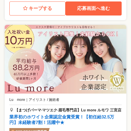
キープする
応募画面へ進む
Lu more
｜
アイリスト / 施術者
【まつげパーマ‧マツエク‧眉⽑専⾨店】Lu more ルモワ 三宮店
業界初のホワイト企業認定金賞受賞！【初任給32.5万
円】未経験者7割！活躍中★