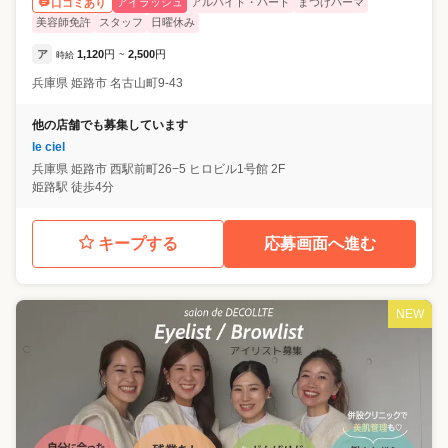
アイラッシュ
アルバイト・パート
まつげパーマ
口コミあり
美容師免許
スタッフ
日曜休み
ア
1,120
円
2,500
円
時給
~
兵庫県
姫路市
名古山町9-43
他の店舗でも募集しています
le ciel
兵庫県
姫路市
西駅前町26−5 ヒロビル1号館 2F
姫路駅 徒歩4分
キープする
応募画面へ進む
NEW