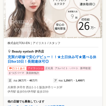
株式会社TOU-EN
｜
アイリスト / スタッフ
Beauty eyelash 伊丹店
充実の研修で安心デビュー！！★土日休み可★選べる休
日8or10日！長期連休可◎
アイラッシュ
正社員
アルバイト・パート
新卒歓迎
口コミあり
まつげパーマ
美容師免許
正
26
万円
40
万円
ア
1,250
円
1,400
円
月給
~
時給
~
兵庫県
伊丹市
西台1-1-1 阪急伊丹リータ3F
伊丹駅 徒歩0分/伊丹駅 徒歩10分
他の店舗でも募集しています