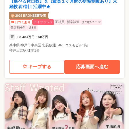
【選べる休日数】＆【最長１ヶ月間の研修制度あり】未
経験者7割！活躍中★
2025 BRONZE賞受賞
アイラッシュ
正社員
新卒歓迎
まつげパーマ
口コミあり
美容師免許
週5回
正
30.4
万円
60
万円
月給
~
兵庫県
神戸市中央区
北長狭通1-8-1 コスモビル5階
神戸三宮駅 徒歩1分
キープする
応募画面へ進む