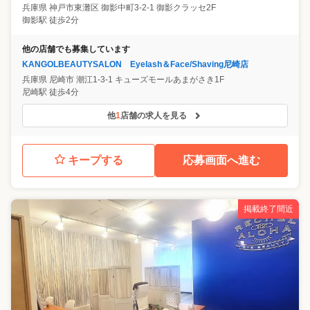
兵庫県
神戸市東灘区
御影中町3-2-1 御影クラッセ2F
御影駅 徒歩2分
他の店舗でも募集しています
KANGOLBEAUTYSALON Eyelash＆Face/Shaving尼崎店
兵庫県
尼崎市
潮江1-3-1 キューズモールあまがさき1F
尼崎駅 徒歩4分
他
1
店舗の求人を見る
キープする
応募画面へ進む
掲載終了間近