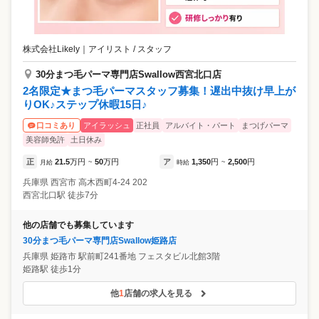
株式会社Likely
｜
アイリスト / スタッフ
30分まつ毛パーマ専門店Swallow西宮北口店
2名限定★まつ毛パーマスタッフ募集！遅出中抜け早上が
りOK♪ステップ休暇15日♪
アイラッシュ
正社員
アルバイト・パート
まつげパーマ
口コミあり
美容師免許
土日休み
正
21.5
万円
50
万円
ア
1,350
円
2,500
円
月給
~
時給
~
兵庫県
西宮市
高木西町4-24 202
西宮北口駅 徒歩7分
他の店舗でも募集しています
30分まつ毛パーマ専門店Swallow姫路店
兵庫県
姫路市
駅前町241番地 フェスタビル北館3階
姫路駅 徒歩1分
他
1
店舗の求人を見る