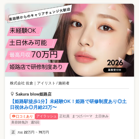
株式会社 佐倉
｜
アイリスト / 施術者
Sakura blow姫路店
【姫路駅徒歩1分】未経験OK！姫路で研修制度あり◎土
日祝休み◎月給23万〜
アイラッシュ
正社員
まつげパーマ
土日休み
口コミあり
美容師免許
週5回
正
22
万円
70
万円
月給
~