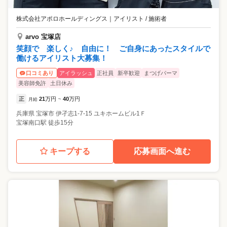
株式会社アポロホールディングス
｜
アイリスト / 施術者
arvo 宝塚店
笑顔で 楽しく♪ 自由に！ ご自身にあったスタイルで
働けるアイリスト大募集！
アイラッシュ
正社員
新卒歓迎
まつげパーマ
口コミあり
美容師免許
土日休み
正
21
万円
40
万円
月給
~
兵庫県
宝塚市
伊孑志1-7-15 ユキホームビル1Ｆ
宝塚南口駅 徒歩15分
キープする
応募画面へ進む