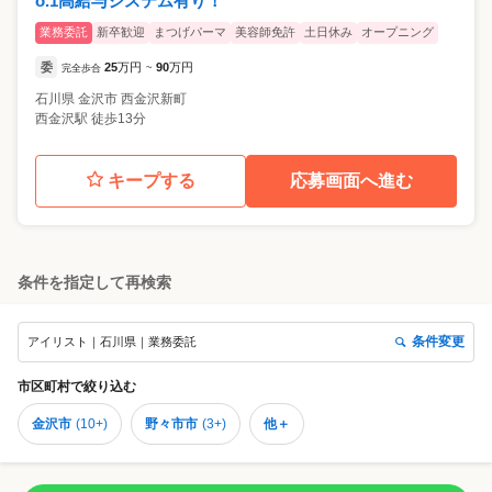
o.1高給与システム有り！
業務委託
新卒歓迎
まつげパーマ
美容師免許
土日休み
オープニング
委
25
万円
90
万円
完全歩合
~
石川県
金沢市
西金沢新町
西金沢駅 徒歩13分
キープする
応募画面へ進む
条件を指定して再検索
条件変更
アイリスト｜石川県｜業務委託
市区町村
で絞り込む
金沢市
(
10+
)
野々市市
(
3+
)
他＋