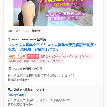
Luo
｜
アイリスト / 施術者
mood kanazawa 竪町店
スタッフ大募集☆アイリスト大募集☆安定保証給制度・
高還元♪未経験・経験問わずOK
業務委託
面貸し・ミラーレンタルOK
まつげパーマ
口コミあり
美容師免許
副業・WワークOK
オープニング
委
30
万円
70
万円
完全歩合
~
石川県
金沢市
池田町三番丁42-2 犀光マンション 1F
野町駅 徒歩15分
他の店舗でも募集しています
Luo eye &nail
石川県
金沢市
米泉町8丁目６４−２ 米山ビル002
新西金沢駅 徒歩5分