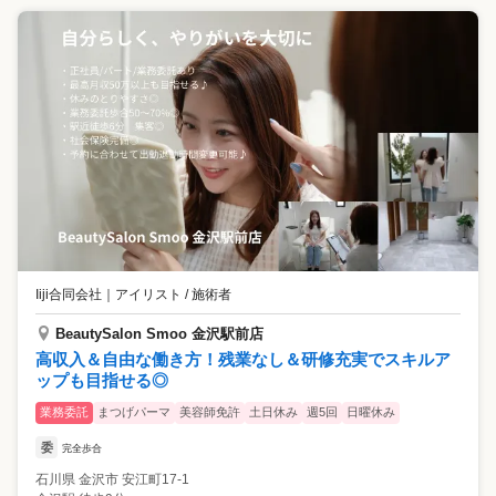
Iiji合同会社
｜
アイリスト / 施術者
BeautySalon Smoo 金沢駅前店
高収入＆自由な働き方！残業なし＆研修充実でスキルア
ップも目指せる◎
業務委託
まつげパーマ
美容師免許
土日休み
週5回
日曜休み
委
完全歩合
石川県
金沢市
安江町17-1