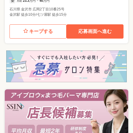
委
23.3
万円
40
万円
月給
~
石川県
金沢市
広岡2丁目10番25号
金沢駅 徒歩10分/七ツ屋駅 徒歩15分
キープする
応募画面へ進む