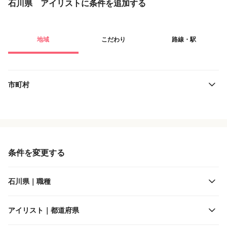
石川県 アイリストに条件を追加する
地域
こだわり
路線・駅
市町村
役職・採用対象
JR西日本
雇用形態
北陸鉄道
条件を変更する
施設形態
あいの風とやま鉄道
石川県｜職種
客層
IRいしかわ鉄道
アイリスト｜都道府県