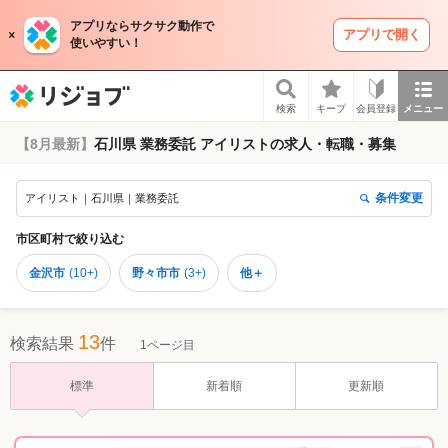
アプリならサクサク動作で
アプリで開く
使いやすい！
リジョブ
検索
キープ
会員登録
メニュー
【8月最新】
石川県 業務委託 アイリストの求人・転職・募集
条件変更
アイリスト｜石川県｜業務委託
市区町村
で絞り込む
金沢市
(
10+
)
野々市市
(
3+
)
他＋
13
検索結果
件
1ページ目
標準
新着順
更新順