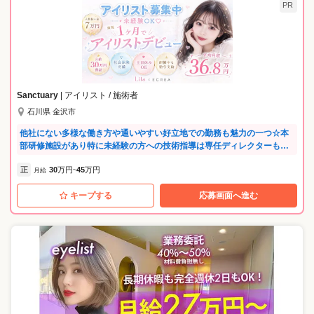
PR
Sanctuary
| アイリスト / 施術者
石川県 金沢市
他社にない多様な働き方や通いやすい好立地での勤務も魅力の一つ☆本
部研修施設があり特に未経験の方への技術指導は専任ディレクターも常
駐しているので安心して学べます♪『お客様の365日のキレイと幸せを作
正
30
万円
45
万円
る・全パートナーの豊かな人生を作る』がSanctuaryの経営理念！私た
月給
~
ちのお仕事はお客様あってのお仕事。社員が豊かになるためには、まず
キープする
応募画面へ進む
はお客様に喜んで頂くことが 何より大切だと考えていますのでお客様愛
溢れるSanctuaryで一緒に楽しく働きましょう♪たくさんのご応募お待ち
しております♪