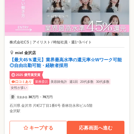
株式会社CS
｜
アイリスト / 時短社員・週1~3バイト
miel 金沢店
【最大45％還元】業界最高水準の還元率☆Wワーク可能
◎自由出勤可能・経験者採用
2025 優秀賞受賞
業務委託
美容師免許
週1回
20代多数
30代多数
口コミあり
女性が多い
委
30
万円
70
万円
完全歩合
~
石川県
金沢市
片町2丁目1番6号 香林坊永和ビル5階
金沢駅
キープする
応募画面へ進む