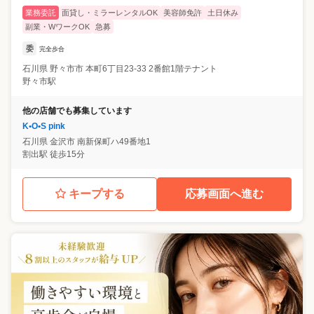
業務委託
面貸し・ミラーレンタルOK
美容師免許
土日休み
副業・WワークOK
急募
委
完全歩合
石川県
野々市市
本町6丁目23-33 2番館1階テナント
野々市駅
他の店舗でも募集しています
K•O•S pink
石川県
金沢市
南新保町ハ49番地1
割出駅 徒歩15分
キープする
応募画面へ進む