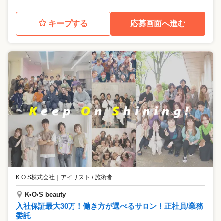
キープする
応募画面へ進む
K.O.S株式会社
｜
アイリスト / 施術者
K•O•S beauty
入社保証最大30万！働き方が選べるサロン！正社員/業務
委託