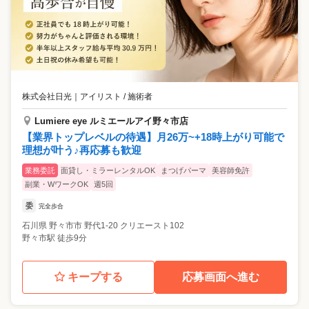
株式会社日光
｜
アイリスト / 施術者
Lumiere eye ルミエールアイ野々市店
【業界トップレベルの待遇】月26万~+18時上がり可能で
理想が叶う♪再応募も歓迎
業務委託
面貸し・ミラーレンタルOK
まつげパーマ
美容師免許
副業・WワークOK
週5回
委
完全歩合
石川県
野々市市
野代1-20 クリエースト102
野々市駅 徒歩9分
キープする
応募画面へ進む