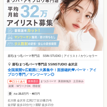
眉毛/まつ毛パーマ専門店 SSIN STUDIO
｜
アイリスト / カウンセラー
眉毛/まつ毛パーマ専門店 SSINSTUDIO 金沢店
全国展開✨広範囲に大募集中！面接確約💖パーマ・アイ
ブロウ専門／マンツーマン◎
業務委託
まつげパーマ
美容師免許
土日休み
口コミあり
副業・WワークOK
理容室
委
23.3
万円
40
万円
月給
~
石川県
金沢市
広岡2丁目10番25号
金沢駅 徒歩10分/七ツ屋駅 徒歩15分