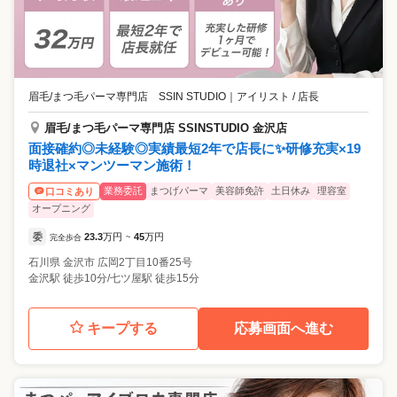
眉毛/まつ毛パーマ専門店 SSIN STUDIO
｜
アイリスト / 店長
眉毛/まつ毛パーマ専門店 SSINSTUDIO 金沢店
面接確約◎未経験◎実績最短2年で店長に✨研修充実×19
時退社×マンツーマン施術！
業務委託
まつげパーマ
美容師免許
土日休み
理容室
口コミあり
オープニング
委
23.3
万円
45
万円
完全歩合
~
石川県
金沢市
広岡2丁目10番25号
金沢駅 徒歩10分/七ツ屋駅 徒歩15分
キープする
応募画面へ進む