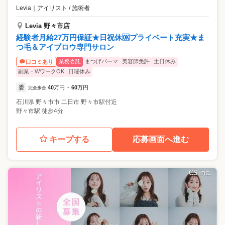
Levia
｜
アイリスト / 施術者
Levia 野々市店
経験者月給27万円保証★日祝休🆗プライベート充実★ま
つ毛＆アイブロウ専門サロン
業務委託
まつげパーマ
美容師免許
土日休み
口コミあり
副業・WワークOK
日曜休み
委
40
万円
60
万円
完全歩合
~
石川県
野々市市
二日市 野々市駅付近
野々市駅 徒歩4分
キープする
応募画面へ進む