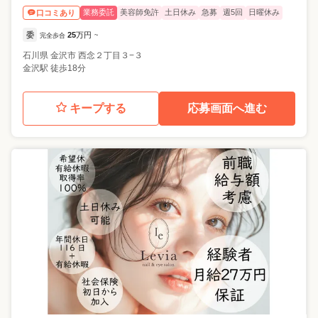
業務委託
美容師免許
土日休み
急募
週5回
日曜休み
口コミあり
委
25
万円
完全歩合
~
石川県
金沢市
西念２丁目３−３
金沢駅 徒歩18分
キープする
応募画面へ進む