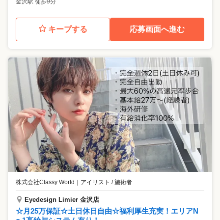
金沢駅 徒歩9分
キープする
応募画面へ進む
株式会社Classy World
｜
アイリスト / 施術者
Eyedesign Limier 金沢店
☆月25万保証☆土日休日自由☆福利厚生充実！エリアN