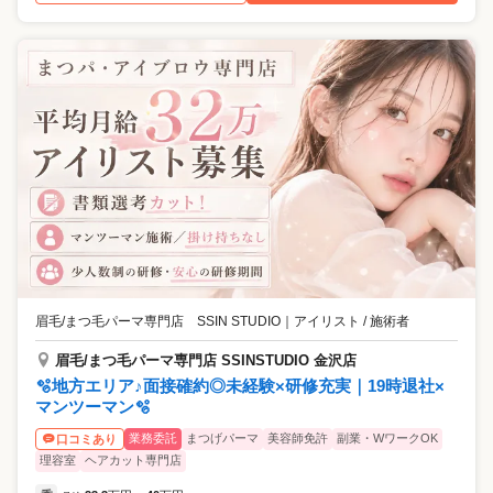
眉毛/まつ毛パーマ専門店 SSIN STUDIO
｜
アイリスト / 施術者
眉毛/まつ毛パーマ専門店 SSINSTUDIO 金沢店
🫧地方エリア♪面接確約◎未経験×研修充実｜19時退社×
マンツーマン🫧
業務委託
まつげパーマ
美容師免許
副業・WワークOK
口コミあり
理容室
ヘアカット専門店