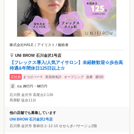
株式会社HALE
｜
アイリスト / 施術者
UNI BROW 石川金沢1号店
【フレックス導入/人気アイサロン】未経験歓迎☆歩合高
待遇&年間休日125日以上☆
正社員
まつげパーマ
美容師免許
オープニング
急募
週5回
正
20
万円
50
万円
月給
~
石川県
金沢市
高尾台2-136
馬替駅 徒歩11分
他の店舗でも募集しています
UNI BROW 石川金沢2号店
石川県
金沢市
香林坊２-12-10 せせらぎパサージュ2階