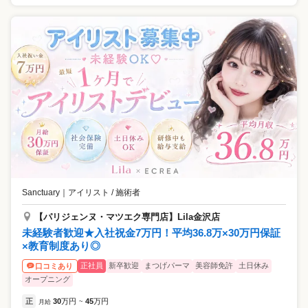
Sanctuary
｜
アイリスト / 施術者
【パリジェンヌ・マツエク専門店】Lila金沢店
未経験者歓迎★入社祝金7万円！平均36.8万×30万円保証
×教育制度あり◎
正社員
新卒歓迎
まつげパーマ
美容師免許
土日休み
口コミあり
オープニング
正
30
万円
45
万円
月給
~