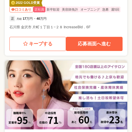
2022 GOLD受賞
正社員
新卒歓迎
美容師免許
オープニング
急募
週5回
口コミあり
正
17
万円
40
万円
月給
~
石川県
金沢市
片町１丁目１−２８ IncreaseBld．6F
キープする
応募画面へ進む