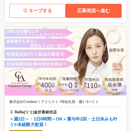
キープする
応募画面へ進む
株式会社Createur
｜
アイリスト / 時短社員・週1~3バイト
ReRe(リリ)金沢香林坊店
＜週2日～・1日6時間～OK＞賞与年2回・土日休みも叶
う✨未経験大歓迎！