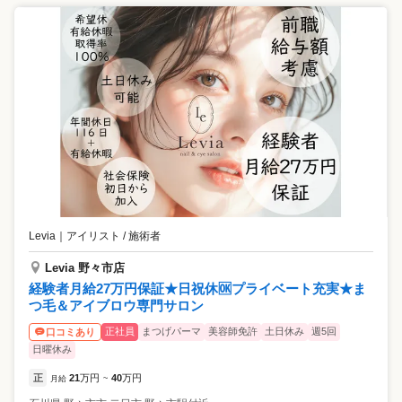
Levia
｜
アイリスト / 施術者
Levia 野々市店
経験者月給27万円保証★日祝休🆗プライベート充実★ま
つ毛＆アイブロウ専門サロン
正社員
まつげパーマ
美容師免許
土日休み
週5回
口コミあり
日曜休み
正
21
万円
40
万円
月給
~