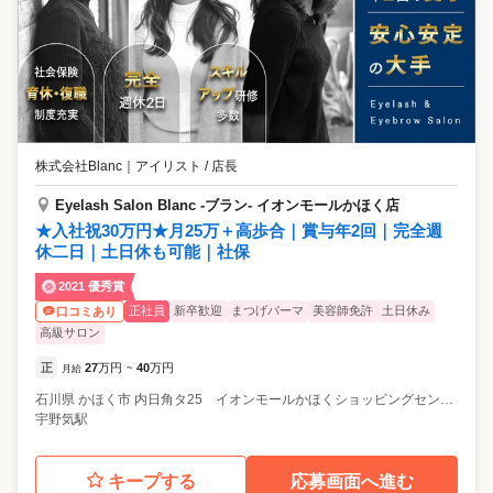
株式会社Blanc
｜
アイリスト / 店長
Eyelash Salon Blanc -ブラン- イオンモールかほく店
★入社祝30万円★月25万＋高歩合｜賞与年2回｜完全週
休二日｜土日休も可能｜社保
2021 優秀賞
正社員
新卒歓迎
まつげパーマ
美容師免許
土日休み
口コミあり
高級サロン
正
27
万円
40
万円
月給
~
石川県
かほく市
内日角タ25 イオンモールかほくショッピングセンター1F
宇野気駅
キープする
応募画面へ進む