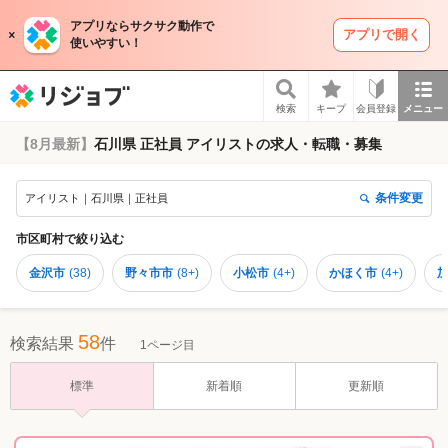
アプリならサクサク動作で
アプリで開く
使いやすい！
リジョブ
検索
キープ
会員登録
メニュー
【8月最新】
石川県 正社員 アイリストの求人・転職・募集
条件変更
アイリスト｜石川県｜正社員
市区町村
で絞り込む
金沢市
(
38
)
野々市市
(
8+
)
小松市
(
4+
)
かほく市
(
4+
)
58
検索結果
件
1ページ目
標準
新着順
更新順