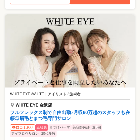
WHITE EYE /WHITE
｜
アイリスト / 施術者
WHITE EYE 金沢店
フルフレックス制で自由出勤♪月収60万超のスタッフも在
籍◎眉毛とまつ毛専門サロン
正社員
まつげパーマ
美容師免許
週5回
口コミあり
アイブロウサロン
20代多数