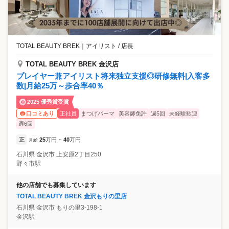
TOTAL BEAUTY BREK
｜
アイリスト / 店長
TOTAL BEAUTY BREK 金沢店
プレイヤー兼アイリスト将来独立支援◎研修無料|入客多
数|月給25万～歩合率40％
2025 優秀賞受賞
正社員
まつげパーマ
美容師免許
週5回
未経験歓迎
口コミあり
週6回
正
25
万円
40
万円
月給
~
石川県
金沢市
上安原2丁目250
野々市駅
他の店舗でも募集しています
TOTAL BEAUTY BREK 金沢もりの里店
石川県
金沢市
もりの里3-198-1
金沢駅