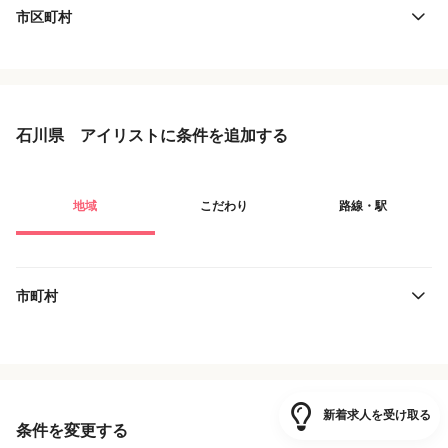
市区町村
石川県 アイリストに条件を追加する
地域
こだわり
路線・駅
市町村
役職・採用対象
JR西日本
雇用形態
北陸鉄道
新着求人を受け取る
条件を変更する