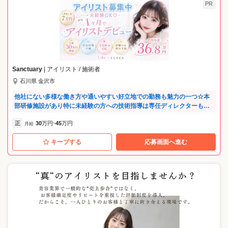
PR
Sanctuary
| アイリスト / 施術者
石川県 金沢市
他社にない多様な働き方や通いやすい好立地での勤務も魅力の一つ☆本
部研修施設があり特に未経験の方への技術指導は専任ディレクターも常
駐しているので安心して学べます♪『お客様の365日のキレイと幸せを作
正
30
万円
45
万円
る・全パートナーの豊かな人生を作る』がSanctuaryの経営理念！私た
月給
~
ちのお仕事はお客様あってのお仕事。社員が豊かになるためには、まず
キープする
応募画面へ進む
はお客様に喜んで頂くことが 何より大切だと考えていますのでお客様愛
溢れるSanctuaryで一緒に楽しく働きましょう♪たくさんのご応募お待ち
しております♪