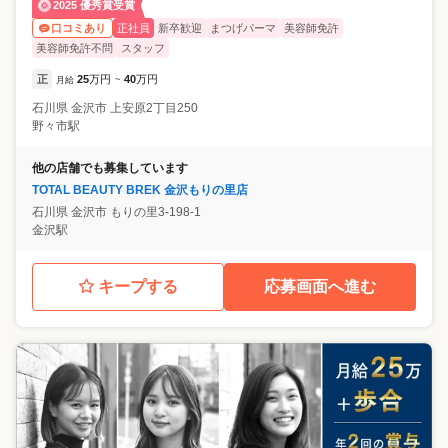
2025 優秀賞受賞
正社員
新卒歓迎
まつげパーマ
美容師免許
口コミあり
美容師免許不問
スタッフ
正
25
万円
40
万円
月給
~
石川県
金沢市
上安原2丁目250
野々市駅
他の店舗でも募集しています
TOTAL BEAUTY BREK 金沢もりの里店
石川県
金沢市
もりの里3-198-1
金沢駅
キープする
応募画面へ進む