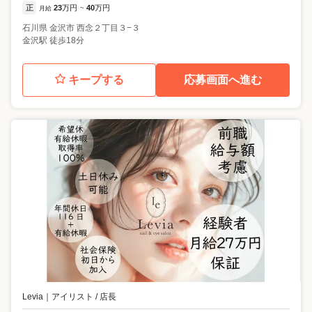
正
23
万円
40
万円
月給
~
石川県
金沢市
西念２丁目３−３
金沢駅 徒歩18分
キープする
応募画面へ進む
Levia
｜
アイリスト / 店長