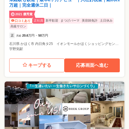
万超｜完全週休二日｜
2021 優秀賞
正社員
新卒歓迎
まつげパーマ
美容師免許
土日休み
口コミあり
高級サロン
正
20.6
万円
50
万円
月給
~
石川県
かほく市
内日角タ25 イオンモールかほくショッピングセンター1F
宇野気駅
キープする
応募画面へ進む