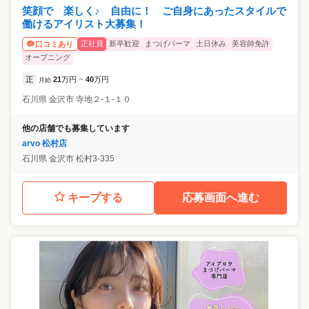
笑顔で 楽しく♪ 自由に！ ご自身にあったスタイルで
働けるアイリスト大募集！
正社員
新卒歓迎
まつげパーマ
土日休み
美容師免許
口コミあり
オープニング
正
21
万円
40
万円
月給
~
石川県
金沢市
寺地２-１-１０
他の店舗でも募集しています
arvo 松村店
石川県
金沢市
松村3-335
キープする
応募画面へ進む