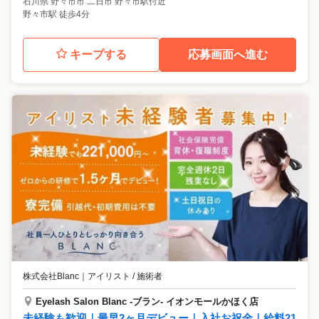
石川県
野々市市
二日市 野々市駅付近
野々市駅 徒歩4分
キープする
応募画面へ進む
株式会社Blanc
｜
アイリスト / 施術者
Eyelash Salon Blanc -ブラン- イオンモールかほく店
未経験も歓迎｜最早2ヶ月デビュー｜入社お祝金｜給料21