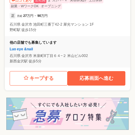
正社員
まつげパーマ
美容師免許
土日休み
口コミあり
副業・WワークOK
オープニング
正
27
万円
90
万円
月給
~
石川県
金沢市
池田町三番丁42-2 犀光マンション 1F
野町駅 徒歩15分
他の店舗でも募集しています
Luo eye &nail
石川県
金沢市
米泉町8丁目６４−２ 米山ビル002
新西金沢駅 徒歩5分
キープする
応募画面へ進む