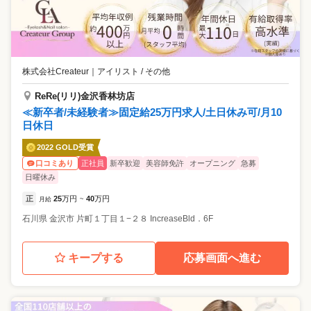
株式会社Createur
｜
アイリスト / その他
ReRe(リリ)金沢香林坊店
≪新卒者/未経験者≫固定給25万円求人/土日休み可/月10
日休日
2022 GOLD受賞
正社員
新卒歓迎
美容師免許
オープニング
急募
口コミあり
日曜休み
正
25
万円
40
万円
月給
~
石川県
金沢市
片町１丁目１−２８ IncreaseBld．6F
キープする
応募画面へ進む