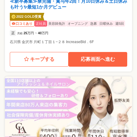
≪新卒募集≫寮完備・賞与年2回！月10日休み＆土日休み
も叶う✨最短1か月デビュー
2022 GOLD受賞
正社員
美容師免許
オープニング
急募
日曜休み
週5回
口コミあり
正
25
万円
40
万円
月給
~
石川県
金沢市
片町１丁目１−２８ IncreaseBld．6F
キープする
応募画面へ進む