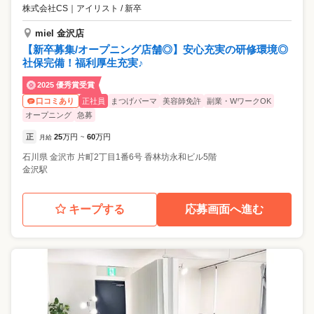
株式会社CS
｜
アイリスト / 新卒
miel 金沢店
【新卒募集/オープニング店舗◎】安心充実の研修環境◎
社保完備！福利厚生充実♪
2025 優秀賞受賞
正社員
まつげパーマ
美容師免許
副業・WワークOK
口コミあり
オープニング
急募
正
25
万円
60
万円
月給
~
石川県
金沢市
片町2丁目1番6号 香林坊永和ビル5階
金沢駅
キープする
応募画面へ進む