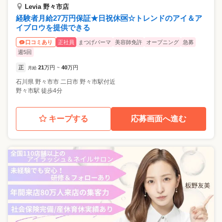
Levia 野々市店
経験者月給27万円保証★日祝休🆗☆トレンドのアイ＆ア
イブロウを提供できる
正社員
まつげパーマ
美容師免許
オープニング
急募
口コミあり
週5回
正
21
万円
40
万円
月給
~
石川県
野々市市
二日市 野々市駅付近
野々市駅 徒歩4分
キープする
応募画面へ進む