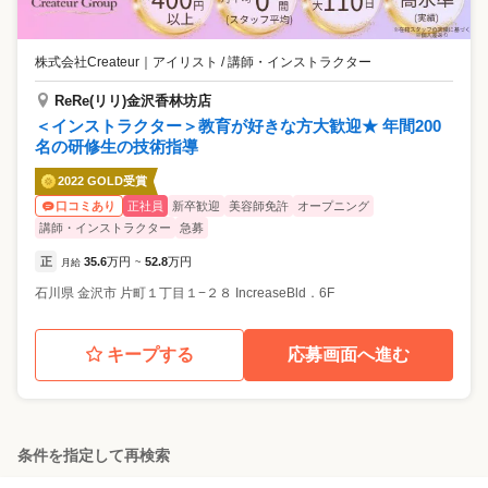
株式会社Createur
｜
アイリスト / 講師・インストラクター
ReRe(リリ)金沢香林坊店
＜インストラクター＞教育が好きな方大歓迎★ 年間200
名の研修生の技術指導
2022 GOLD受賞
正社員
新卒歓迎
美容師免許
オープニング
口コミあり
講師・インストラクター
急募
正
35.6
万円
52.8
万円
月給
~
石川県
金沢市
片町１丁目１−２８ IncreaseBld．6F
キープする
応募画面へ進む
条件を指定して再検索