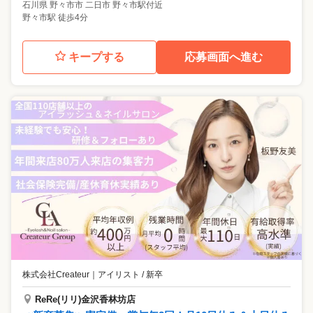
石川県
野々市市
二日市 野々市駅付近
野々市駅 徒歩4分
キープする
応募画面へ進む
株式会社Createur
｜
アイリスト / 新卒
ReRe(リリ)金沢香林坊店