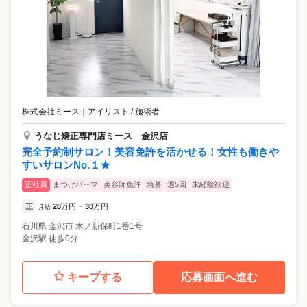
株式会社ミース
｜
アイリスト / 施術者
うなじ矯正専門店ミース 金沢店
完全予約制サロン！美容免許を活かせる！女性も働きや
すいサロンNo.１★
正社員
まつげパーマ
美容師免許
急募
週5回
未経験歓迎
正
28
万円
30
万円
月給
~
石川県
金沢市
木ノ新保町1番1号
金沢駅 徒歩0分
キープする
応募画面へ進む