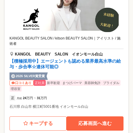
KANGOL BEAUTY SALON / kitson BEAUTY SALON
｜
アイリスト / 施
術者
KANGOL BEAUTY SALON イオンモール白山
【積極採用中】エージェントも認める業界最高水準の給
与・歩合率☆連休可能◎
2026 SILVER賞受賞
正社員
新卒歓迎
まつげパーマ
美容師免許
ブライダル
口コミあり
理容室
正
24
万円
31
万円
月給
~
石川県
白山市
横江町5001番地 イオンモール白山
キープする
応募画面へ進む