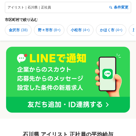
条件変更
アイリスト｜石川県｜正社員
市区町村
で絞り込む
金沢市
(
38
)
野々市市
(
8+
)
小松市
(
4+
)
かほく市
(
4+
)
石川県 アイリスト 正社員の平均給与