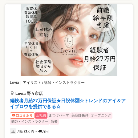
Levia
｜
アイリスト / 講師・インストラクター
Levia 野々市店
経験者月給27万円保証★日祝休🆗☆トレンドのアイ＆ア
イブロウを提供できる☆
正社員
まつげパーマ
美容師免許
オープニング
口コミあり
講師・インストラクター
急募
正
21
万円
40
万円
月給
~