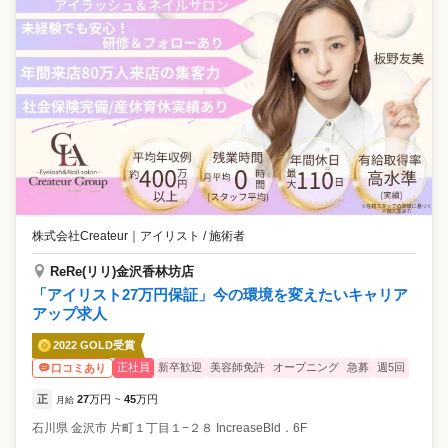
株式会社Createur
｜
アイリスト / 施術者
ReRe(リリ)金沢香林坊店
「アイリスト27万円保証」今の環境を変えたいキャリア
アップ求人
2022 GOLD受賞
正社員
新卒歓迎
美容師免許
オープニング
急募
週5回
口コミあり
正
27
万円
45
万円
月給
~
石川県
金沢市
片町１丁目１−２８ IncreaseBld．6F