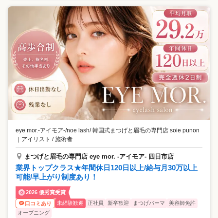
eye mor.-アイモア-/noe lash/ 韓国式まつげと眉毛の専門店 soie punon
｜
アイリスト / 施術者
まつげと眉毛の専門店 eye mor. -アイモア- 四日市店
業界トップクラス★年間休日120日以上/給与月30万以上
可能/早上がり制度あり！
2026 優秀賞受賞
未経験歓迎
正社員
新卒歓迎
まつげパーマ
美容師免許
口コミあり
オープニング