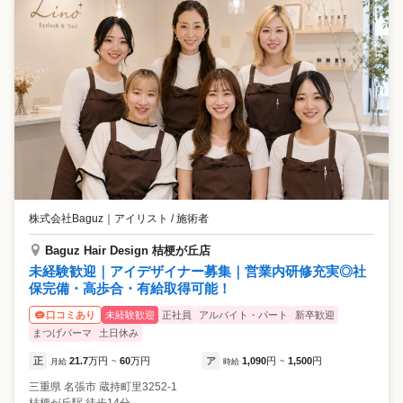
株式会社Baguz
｜
アイリスト / 施術者
Baguz Hair Design 桔梗が丘店
未経験歓迎｜アイデザイナー募集｜営業内研修充実◎社
保完備・高歩合・有給取得可能！
未経験歓迎
正社員
アルバイト・パート
新卒歓迎
口コミあり
まつげパーマ
土日休み
正
21.7
万円
60
万円
ア
1,090
円
1,500
円
月給
~
時給
~
三重県
名張市
蔵持町里3252-1