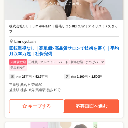
株式会社GIL ｜Lim eyelash｜眉毛サロン8BROW
｜
アイリスト / スタッ
フ
Lim eyelash
回転重視なし｜高単価×高品質サロンで技術を磨く｜平均
月収30万超｜社保完備
未経験歓迎
正社員
アルバイト・パート
新卒歓迎
まつげパーマ
美容師免許
正
23
万円
52.9
万円
ア
1,100
円
1,500
円
月給
~
時給
~
三重県
桑名市
萱町80
益生駅 徒歩18分/馬道駅 徒歩19分
キープする
応募画面へ進む