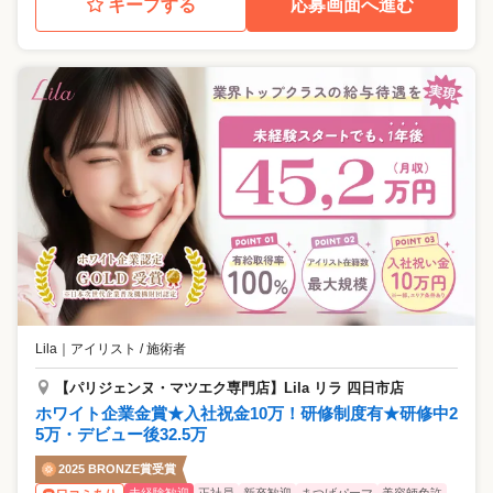
キープする
応募画面へ進む
Lila
｜
アイリスト / 施術者
【パリジェンヌ・マツエク専門店】Lila リラ 四日市店
ホワイト企業金賞★入社祝金10万！研修制度有★研修中2
5万・デビュー後32.5万
2025 BRONZE賞受賞