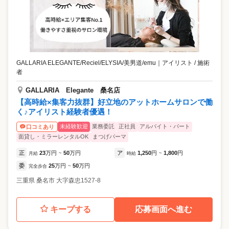
GALLARIA ELEGANTE/Reciel/ELYSIA/美男道/emu
｜
アイリスト / 施術
者
GALLARIA Elegante 桑名店
​【高時給×集客力抜群】好立地のアットホームサロンで働
く♪アイリスト経験者優遇！
未経験歓迎
業務委託
正社員
アルバイト・パート
口コミあり
面貸し・ミラーレンタルOK
まつげパーマ
正
23
万円
50
万円
ア
1,250
円
1,800
円
月給
~
時給
~
委
25
万円
50
万円
完全歩合
~
三重県
桑名市
大字森忠1527-8
キープする
応募画面へ進む