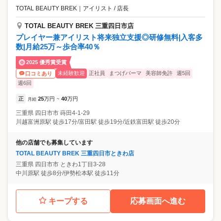
TOTAL BEAUTY BREK
｜
アイリスト / 店長
TOTAL BEAUTY BREK 三重四日市店
プレイヤー兼アイリスト将来独立支援◎研修無料|入客多
数|月給25万～歩合率40％
2025 優秀賞受賞
未経験歓迎
正社員
まつげパーマ
美容師免許
週5回
口コミあり
週6回
正
25
万円
40
万円
月給
~
三重県
四日市市
蒔田4-1-29
川越富洲原駅 徒歩17分/富田駅 徒歩19分/近鉄富田駅 徒歩20分
他の店舗でも募集しています
TOTAL BEAUTY BREK 三重四日市ときわ店
三重県
四日市市
ときわ1丁目3-28
中川原駅 徒歩8分/伊勢松本駅 徒歩11分
キープする
応募画面へ進む