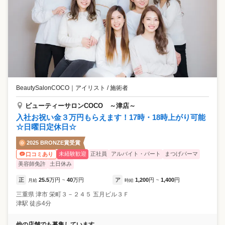
BeautySalonCOCO
｜
アイリスト / 施術者
ビューティーサロンCOCO ～津店～
入社お祝い金３万円もらえます！17時・18時上がり可能
☆日曜日定休日☆
2025 BRONZE賞受賞
未経験歓迎
正社員
アルバイト・パート
まつげパーマ
口コミあり
美容師免許
土日休み
正
25.5
万円
40
万円
ア
1,200
円
1,400
円
月給
~
時給
~
三重県
津市
栄町３－２４５ 五月ビル３Ｆ
津駅 徒歩4分
他の店舗でも募集しています