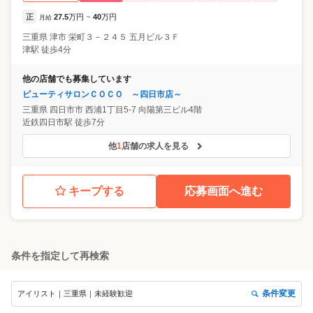
正
27.5
万円
40
万円
月給
~
三重県
津市
栄町３－２４５ 五月ビル３Ｆ
津駅 徒歩4分
他の店舗でも募集しています
ビューティサロンＣＯＣＯ ～四日市店～
三重県
四日市市
西浦1丁目5-7 向陽第三ビル4階
近鉄四日市駅 徒歩7分
他
1
店舗の求人を見る
キープする
応募画面へ進む
条件を指定して再検索
条件変更
アイリスト｜三重県｜未経験歓迎