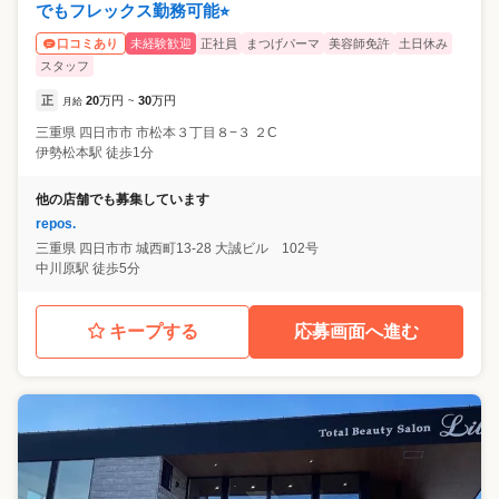
でもフレックス勤務可能⭐︎
未経験歓迎
正社員
まつげパーマ
美容師免許
土日休み
口コミあり
スタッフ
正
20
万円
30
万円
月給
~
三重県
四日市市
市松本３丁目８−３ ２C
伊勢松本駅 徒歩1分
他の店舗でも募集しています
repos.
三重県
四日市市
城西町13-28 大誠ビル 102号
中川原駅 徒歩5分
キープする
応募画面へ進む