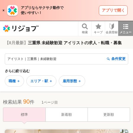
アプリならサクサク動作で
アプリで開く
使いやすい！
リジョブ
検索
キープ
会員登録
メニュー
【8月最新】
三重県 未経験歓迎 アイリストの求人・転職・募集
条件変更
アイリスト｜三重県｜未経験歓迎
さらに絞り込む
職種 ＋
エリア・駅 ＋
雇用形態 ＋
90
検索結果
件
1ページ目
標準
新着順
更新順