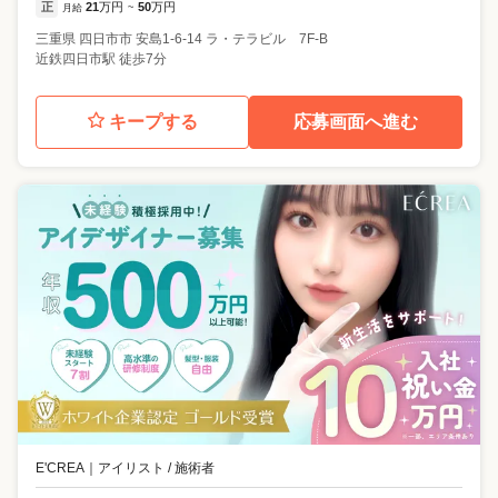
正
21
万円
50
万円
月給
~
三重県
四日市市
安島1-6-14 ラ・テラビル 7F-B
近鉄四日市駅 徒歩7分
キープする
応募画面へ進む
E'CREA
｜
アイリスト / 施術者