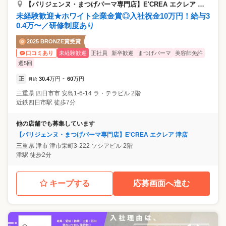
【パリジェンヌ・まつげパーマ専門店】E'CREA エクレア 四日市店
未経験歓迎★ホワイト企業金賞◎入社祝金10万円！給与3
0.4万〜／研修制度あり
2025 BRONZE賞受賞
未経験歓迎
正社員
新卒歓迎
まつげパーマ
美容師免許
口コミあり
週5回
正
30.4
万円
60
万円
月給
~
三重県
四日市市
安島1-6-14 ラ・テラビル 2階
近鉄四日市駅 徒歩7分
他の店舗でも募集しています
【パリジェンヌ・まつげパーマ専門店】E'CREA エクレア 津店
三重県
津市
津市栄町3-222 ソシアビル 2階
津駅 徒歩2分
キープする
応募画面へ進む