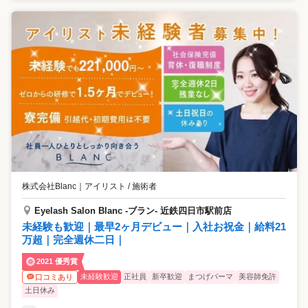
株式会社Blanc
｜
アイリスト / 施術者
Eyelash Salon Blanc -ブラン- 近鉄四日市駅前店
未経験も歓迎｜最早2ヶ月デビュー｜入社お祝金｜給料21
万超｜完全週休二日｜
2021 優秀賞
未経験歓迎
正社員
新卒歓迎
まつげパーマ
美容師免許
口コミあり
土日休み