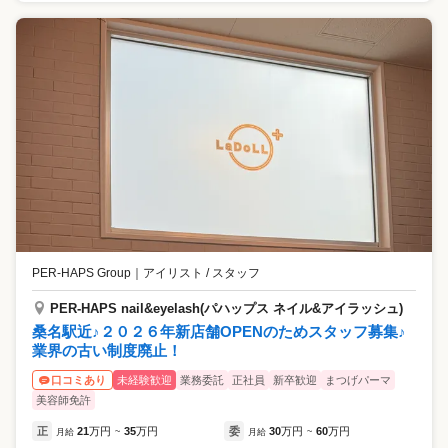
PER-HAPS Group
｜
アイリスト / スタッフ
PER-HAPS nail&eyelash(パハップス ネイル&アイラッシュ)
桑名駅近♪２０２６年新店舗OPENのためスタッフ募集♪
業界の古い制度廃止！
未経験歓迎
業務委託
正社員
新卒歓迎
まつげパーマ
口コミあり
美容師免許
正
21
万円
35
万円
委
30
万円
60
万円
月給
~
月給
~