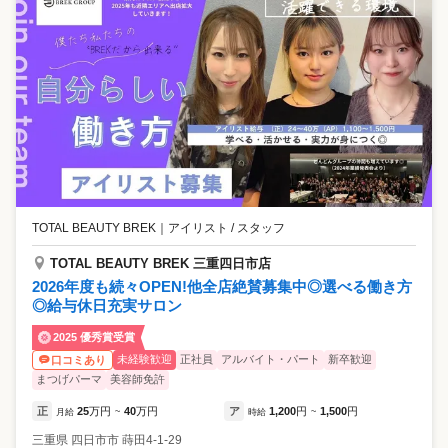
TOTAL BEAUTY BREK
｜
アイリスト / スタッフ
TOTAL BEAUTY BREK 三重四日市店
2026年度も続々OPEN!他全店絶賛募集中◎選べる働き方
◎給与休日充実サロン
2025 優秀賞受賞
未経験歓迎
正社員
アルバイト・パート
新卒歓迎
口コミあり
まつげパーマ
美容師免許
正
25
万円
40
万円
ア
1,200
円
1,500
円
月給
~
時給
~
三重県
四日市市
蒔田4-1-29