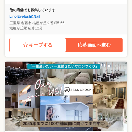
他の店舗でも募集しています
Lino Eyelash&Nail
三重県
名張市
桔梗が丘２番町5-66
桔梗が丘駅 徒歩12分
キープする
応募画面へ進む