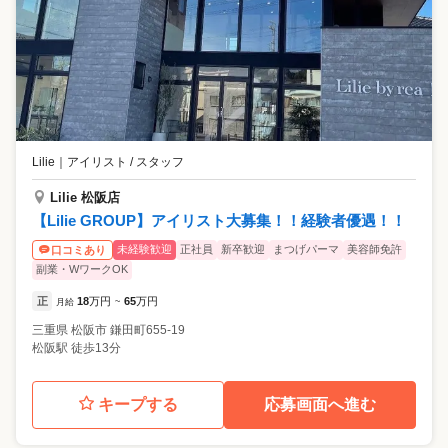
Lilie
｜
アイリスト / スタッフ
Lilie 松阪店
【Lilie GROUP】アイリスト大募集！！経験者優遇！！
未経験歓迎
正社員
新卒歓迎
まつげパーマ
美容師免許
口コミあり
副業・WワークOK
正
18
万円
65
万円
月給
~
三重県
松阪市
鎌田町655-19
松阪駅 徒歩13分
キープする
応募画面へ進む