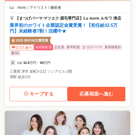
Lu more
｜
アイリスト / 施術者
【まつげパーマ‧マツエク‧眉⽑専⾨店】Lu more ルモワ 津店
業界初のホワイト企業認定金賞受賞！【初任給32.5万
円】未経験者7割！活躍中★
2025 BRONZE賞受賞
未経験歓迎
正社員
新卒歓迎
まつげパーマ
美容師免許
口コミあり
週5回
正
32.5
万円
60
万円
月給
~
三重県
津市
栄町3-222 ソシアビル 2階
津駅 徒歩2分
キープする
応募画面へ進む