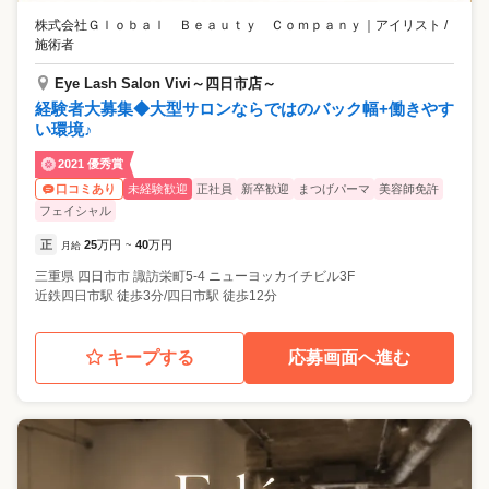
株式会社Ｇｌｏｂａｌ Ｂｅａｕｔｙ Ｃｏｍｐａｎｙ
｜
アイリスト /
施術者
Eye Lash Salon Vivi～四日市店～
経験者大募集◆大型サロンならではのバック幅+働きやす
い環境♪
2021 優秀賞
未経験歓迎
正社員
新卒歓迎
まつげパーマ
美容師免許
口コミあり
フェイシャル
正
25
万円
40
万円
月給
~
三重県
四日市市
諏訪栄町5-4 ニューヨッカイチビル3F
近鉄四日市駅 徒歩3分/四日市駅 徒歩12分
キープする
応募画面へ進む