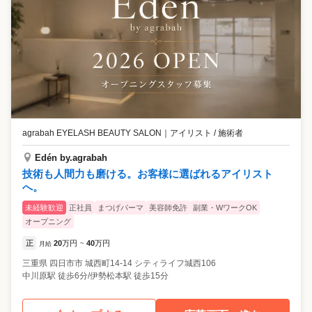
agrabah EYELASH BEAUTY SALON
｜
アイリスト / 施術者
Edén by.agrabah
技術も人間力も磨ける。お客様に選ばれるアイリスト
へ。
未経験歓迎
正社員
まつげパーマ
美容師免許
副業・WワークOK
オープニング
正
20
万円
40
万円
月給
~
三重県
四日市市
城西町14-14 シティライフ城西106
中川原駅 徒歩6分/伊勢松本駅 徒歩15分