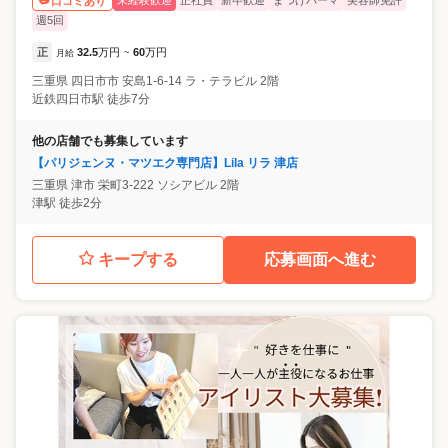
未経験歓迎
正社員
新卒歓迎
まつげパーマ
美容師免許
口コミあり
週5回
正
32.5
万円
60
万円
月給
~
三重県
四日市市
安島1-6-14 ラ・テラビル 2階
近鉄四日市駅 徒歩7分
他の店舗でも募集しています
【パリジェンヌ・マツエク専門店】Lila リラ 津店
三重県
津市
栄町3-222 ソシアビル 2階
津駅 徒歩2分
キープする
応募画面へ進む