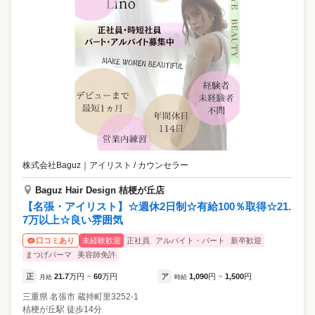
株式会社Baguz
｜
アイリスト / カウンセラー
Baguz Hair Design 桔梗が丘店
【名張・アイリスト】☆週休2日制☆有給100％取得☆21.
7万以上☆良い雰囲気
未経験歓迎
正社員
アルバイト・パート
新卒歓迎
口コミあり
まつげパーマ
美容師免許
正
21.7
万円
60
万円
ア
1,090
円
1,500
円
月給
~
時給
~
三重県
名張市
蔵持町里3252-1
桔梗が丘駅 徒歩14分