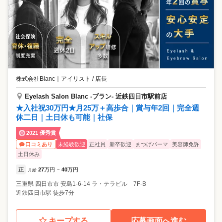
株式会社Blanc
｜
アイリスト / 店長
Eyelash Salon Blanc -ブラン- 近鉄四日市駅前店
★入社祝30万円★月25万＋高歩合｜賞与年2回｜完全週
休二日｜土日休も可能｜社保
2021 優秀賞
未経験歓迎
正社員
新卒歓迎
まつげパーマ
美容師免許
口コミあり
土日休み
正
27
万円
40
万円
月給
~
三重県
四日市市
安島1-6-14 ラ・テラビル 7F-B
近鉄四日市駅 徒歩7分
キープする
応募画面へ進む