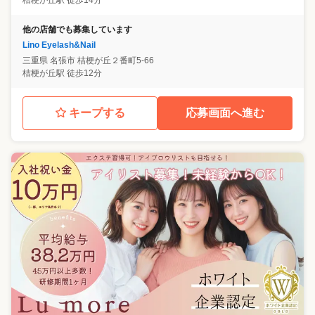
桔梗が丘駅 徒歩14分
他の店舗でも募集しています
Lino Eyelash&Nail
三重県
名張市
桔梗が丘２番町5-66
桔梗が丘駅 徒歩12分
キープする
応募画面へ進む