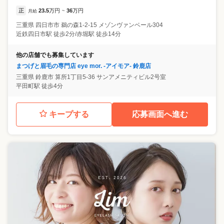
正
23.5
万円
36
万円
月給
~
三重県
四日市市
鵜の森1-2-15 メゾンヴァンベール304
近鉄四日市駅 徒歩2分/赤堀駅 徒歩14分
他の店舗でも募集しています
まつげと眉毛の専門店 eye mor. -アイモア- 鈴鹿店
三重県
鈴鹿市
算所1丁目5-36 サンアメニティビル2号室
平田町駅 徒歩4分
キープする
応募画面へ進む