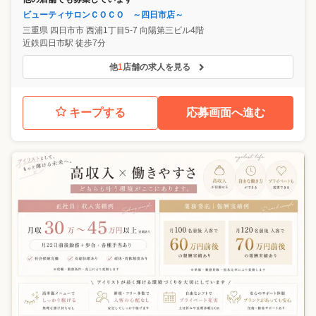
ビューティサロンＣＯＣＯ ～四日市店～
三重県
四日市市
西浦1丁目5-7 向陽第三ビル4階
近鉄四日市駅 徒歩7分
他
1
店舗の求人を見る
キープする
応募画面へ進む