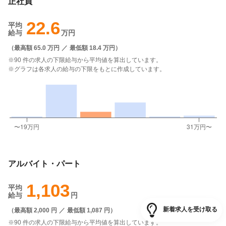
正社員
22.6
平均
給与
万円
（
最高額 65.0 万円
／
最低額 18.4 万円
）
※90 件の求人の下限給与から平均値を算出しています。
※グラフは各求人の給与の下限をもとに作成しています。
アルバイト・パート
1,103
平均
給与
円
新着求人を受け取る
（
最高額 2,000 円
／
最低額 1,087 円
）
※90 件の求人の下限給与から平均値を算出しています。