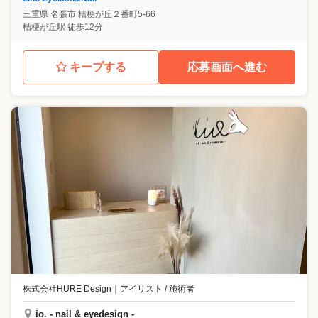
三重県
名張市
桔梗が丘２番町5-66
桔梗が丘駅 徒歩12分
キープする
応募画面へ進む
株式会社HURE Design
｜
アイリスト / 施術者
io. - nail & eyedesign -