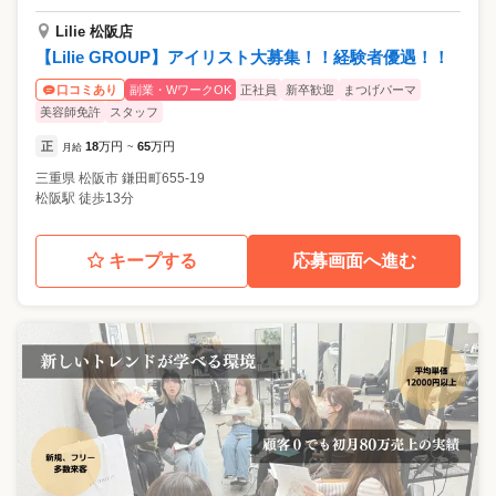
Lilie 松阪店
【Lilie GROUP】アイリスト大募集！！経験者優遇！！
副業・WワークOK
正社員
新卒歓迎
まつげパーマ
口コミあり
美容師免許
スタッフ
正
18
万円
65
万円
月給
~
三重県
松阪市
鎌田町655-19
松阪駅 徒歩13分
キープする
応募画面へ進む