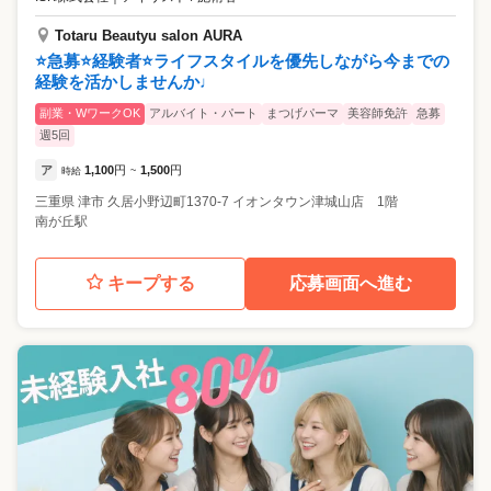
Totaru Beautyu salon AURA
⭐️急募⭐️経験者⭐️ライフスタイルを優先しながら今までの
経験を活かしませんか♩
副業・WワークOK
アルバイト・パート
まつげパーマ
美容師免許
急募
週5回
ア
1,100
円
1,500
円
時給
~
三重県
津市
久居小野辺町1370-7 イオンタウン津城山店 1階
南が丘駅
キープする
応募画面へ進む