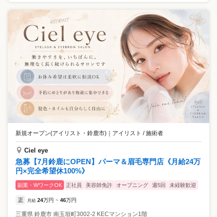
新規オープン(アイリスト・鈴鹿市)
｜
アイリスト / 施術者
Ciel eye
急募【7月鈴鹿にOPEN】パーマ＆眉毛専門店《月給24万
円×完全希望休100%》
副業・WワークOK
正社員
美容師免許
オープニング
週5回
未経験歓迎
正
24
万円
46
万円
月給
~
三重県
鈴鹿市
南玉垣町3002-2 KECマンション1階