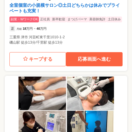
全室個室の小規模サロン◎土日どちらかは休みでプライ
ベートも充実！
副業・WワークOK
正社員
新卒歓迎
まつげパーマ
美容師免許
土日休み
正
18
万円
40
万円
月給
~
三重県
津市
河芸町東千里1010-1-2
磯山駅 徒歩13分/千里駅 徒歩13分
キープする
応募画面へ進む