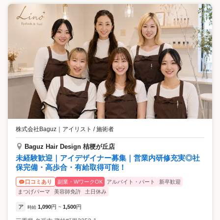
株式会社Baguz
｜
アイリスト / 施術者
Baguz Hair Design 桔梗が丘店
未経験歓迎｜アイデザイナー募集｜営業内研修充実◎社
保完備・高歩合・有給取得可能！
副業・WワークOK
アルバイト・パート
新卒歓迎
口コミあり
まつげパーマ
美容師免許
土日休み
ア
1,090
円
1,500
円
時給
~