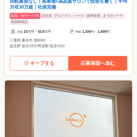
回転重視なし｜高単価×高品質サロンで技術を磨く｜平均
月収30万超｜社保完備
副業・WワークOK
正社員
アルバイト・パート
新卒歓迎
まつげパーマ
美容師免許
正
23
万円
52.9
万円
ア
1,100
円
1,500
円
月給
~
時給
~
三重県
桑名市
萱町80
益生駅 徒歩18分/馬道駅 徒歩19分
キープする
応募画面へ進む