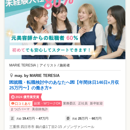
MARIE TERESIA
｜
アイリスト / 施術者
may. by MARIE TERESIA
💌就職・転職検討中のあなたへ💌【年間休日146日×月収
25万円〜】の働き方⭐
2024 優秀賞受賞
副業・WワークOK
業務委託
正社員
新卒歓迎
口コミあり
まつげパーマ
美容師免許
正
19.4
万円
47
万円
委
25
万円
60
万円
月給
~
月給
~
三重県
四日市市
鵜の森1丁目2-15 メゾンヴァンベール