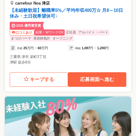
carrefour Noa 津店
【未経験歓迎】離職率5%／平均年収400万☆ 月8～10日
休み・土日祝希望休可♪
2025 優秀賞受賞
副業・WワークOK
正社員
アルバイト・パート
口コミあり
まつげパーマ
美容師免許
オープニング
正
25
万円
60
万円
ア
1,087
円
1,200
円
月給
~
時給
~
三重県
津市
栄町3丁目
津駅 徒歩8分
キープする
応募画面へ進む