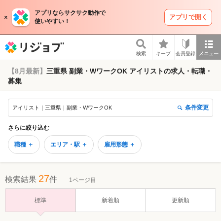
アプリならサクサク動作で
アプリで開く
使いやすい！
リジョブ
検索
キープ
会員登録
メニュー
【8月最新】
三重県 副業・WワークOK アイリストの求人・転職・
募集
条件変更
アイリスト｜三重県｜副業・WワークOK
さらに絞り込む
職種 ＋
エリア・駅 ＋
雇用形態 ＋
27
検索結果
件
1ページ目
標準
新着順
更新順