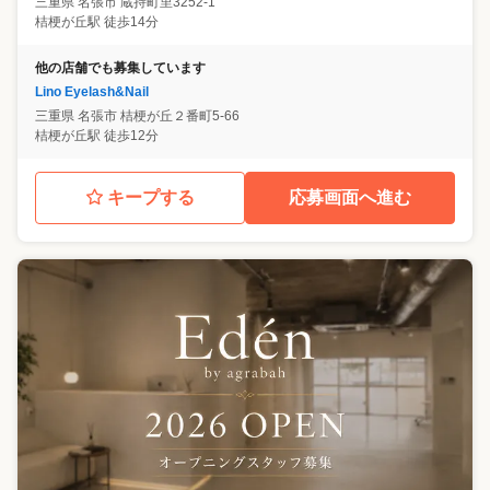
三重県
名張市
蔵持町里3252-1
桔梗が丘駅 徒歩14分
他の店舗でも募集しています
Lino Eyelash&Nail
三重県
名張市
桔梗が丘２番町5-66
桔梗が丘駅 徒歩12分
キープする
応募画面へ進む