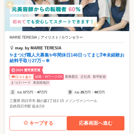
MARIE TERESIA
｜
アイリスト / カウンセラー
may. by MARIE TERESIA
✨まつげ職人大募集✨年間休日146日ってまじ⁉️❇未経験お
給料手取り27万～❇
2024 優秀賞受賞
副業・WワークOK
業務委託
正社員
新卒歓迎
口コミあり
まつげパーマ
美容師免許
正
17
万円
47
万円
委
25
万円
60
万円
月給
~
月給
~
三重県
四日市市
鵜の森1丁目2-15 メゾンヴァンベール
近鉄四日市駅 徒歩2分
キープする
応募画面へ進む