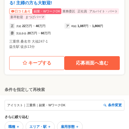
る! 主婦の方も大歓迎!
副業・WワークOK
業務委託
正社員
アルバイト・パート
口コミあり
新卒歓迎
まつげパーマ
正
22
万円
40
万円
ア
1,087
円
1,800
円
月給
~
時給
~
委
20
万円
60
万円
完全歩合
~
三重県
桑名市
大福247-1
益生駅 徒歩13分
キープする
応募画面へ進む
条件を指定して再検索
条件変更
アイリスト｜三重県｜副業・WワークOK
さらに絞り込む
職種 ＋
エリア・駅 ＋
雇用形態 ＋