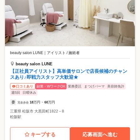
beauty salon LUNE
｜
アイリスト / 施術者
beauty salon LUNE
【正社員アイリスト】高単価サロンで店長候補のチャン
スあり♪即戦力スタッフ大歓迎★
副業・WワークOK
業務委託
まつげパーマ
美容師免許
口コミあり
週5回
日曜休み
委
18
万円
60
万円
完全歩合
~
三重県
松阪市
大黒田町1822－8
松阪駅
キープする
応募画面へ進む