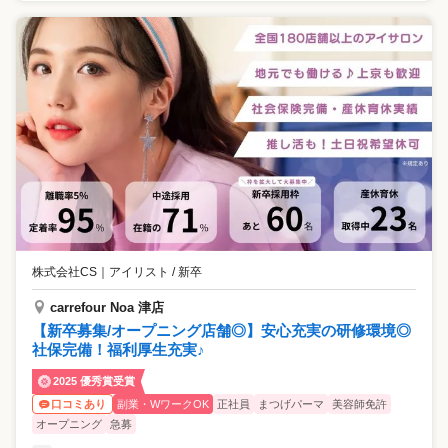
株式会社CS
｜
アイリスト / 新卒
carrefour Noa 津店
【新卒募集/オープニング店舗◎】安心充実の研修環境◎
社保完備！福利厚生充実♪
2025 優秀賞受賞
副業・WワークOK
正社員
まつげパーマ
美容師免許
口コミあり
オープニング
急募