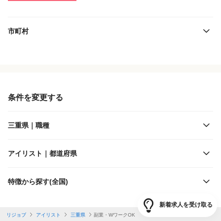
市町村
役職・採用対象
JR東海
雇用形態
JR西日本
条件を変更する
施設形態
近畿日本鉄道
三重県｜職種
客層
四日市あすなろう鉄道
アイリスト｜都道府県
出勤日数
三岐鉄道
特徴から探す(全国)
休日
伊勢鉄道
新着求人を受け取る
リジョブ
アイリスト
三重県
副業・WワークOK