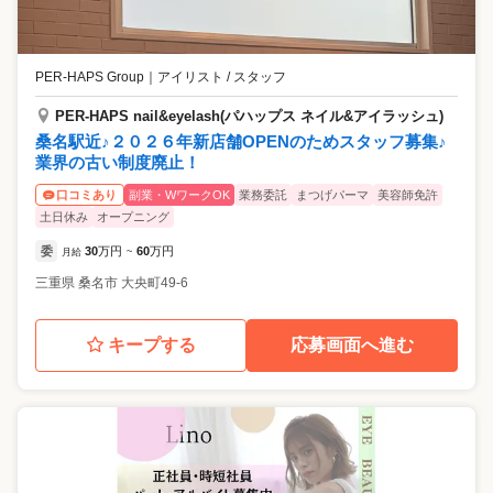
PER-HAPS Group
｜
アイリスト / スタッフ
PER-HAPS nail&eyelash(パハップス ネイル&アイラッシュ)
桑名駅近♪２０２６年新店舗OPENのためスタッフ募集♪
業界の古い制度廃止！
副業・WワークOK
業務委託
まつげパーマ
美容師免許
口コミあり
土日休み
オープニング
委
30
万円
60
万円
月給
~
三重県
桑名市
大央町49-6
キープする
応募画面へ進む