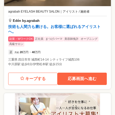
agrabah EYELASH BEAUTY SALON
｜
アイリスト / 施術者
Edén by.agrabah
技術も人間力も磨ける。お客様に選ばれるアイリスト
へ。
副業・WワークOK
正社員
まつげパーマ
美容師免許
オープニング
高級サロン
正
20
万円
40
万円
月給
~
三重県
四日市市
城西町14-14 シティライフ城西106
中川原駅 徒歩6分/伊勢松本駅 徒歩15分
キープする
応募画面へ進む