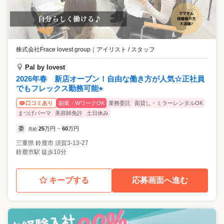
株式会社Frace lovest group
｜
アイリスト / スタッフ
Pal by lovest
2026年春 新店オープン！自由な働き方が人気☆正社員
でもフレックス勤務可能⭐︎
副業・WワークOK
業務委託
面貸し・ミラーレンタルOK
口コミあり
まつげパーマ
美容師免許
土日休み
委
25
万円
60
万円
月給
~
三重県
鈴鹿市
須賀3-13-27
鈴鹿市駅 徒歩10分
キープする
応募画面へ進む