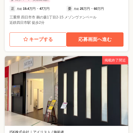
正
19.4
万円
47
万円
委
25
万円
60
万円
月給
~
月給
~
三重県
四日市市
鵜の森1丁目2-15 メゾンヴァンベール
近鉄四日市駅 徒歩2分
キープする
応募画面へ進む
掲載終了間近
ISK株式会社
｜
アイリスト / 施術者