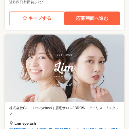
近鉄四日市駅 徒歩2分
キープする
応募画面へ進む
株式会社GIL ｜Lim eyelash｜眉毛サロン8BROW
｜
アイリスト / スタッ
フ
Lim eyelash