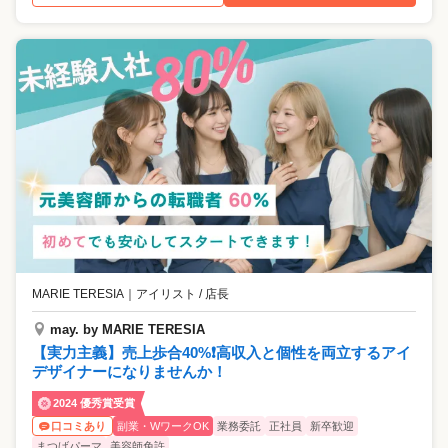
MARIE TERESIA
｜
アイリスト / 店長
may. by MARIE TERESIA
【実力主義】売上歩合40%❗高収入と個性を両立するアイ
デザイナーになりませんか！
2024 優秀賞受賞
副業・WワークOK
業務委託
正社員
新卒歓迎
口コミあり
まつげパーマ
美容師免許