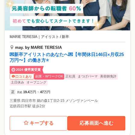
MARIE TERESIA
｜
アイリスト / 新卒
may. by MARIE TERESIA
💌新卒アイリストのあなたへ💌【年間休日146日×月収25
万円〜】の働き方⭐
2024 優秀賞受賞
副業・WワークOK
正社員
まつげパーマ
美容師免許
口コミあり
土日休み
オープニング
正
19.4
万円
47
万円
月給
~
三重県
四日市市
鵜の森1丁目2-15 メゾンヴァンベール
近鉄四日市駅 徒歩2分
キープする
応募画面へ進む