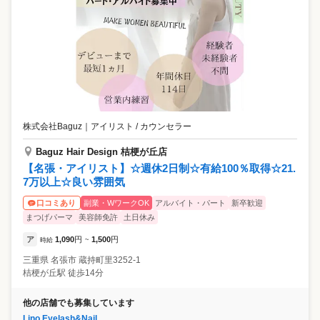
株式会社Baguz
｜
アイリスト / カウンセラー
Baguz Hair Design 桔梗が丘店
【名張・アイリスト】☆週休2日制☆有給100％取得☆21.
7万以上☆良い雰囲気
副業・WワークOK
アルバイト・パート
新卒歓迎
口コミあり
まつげパーマ
美容師免許
土日休み
ア
1,090
円
1,500
円
時給
~
三重県
名張市
蔵持町里3252-1
桔梗が丘駅 徒歩14分
他の店舗でも募集しています
Lino Eyelash&Nail