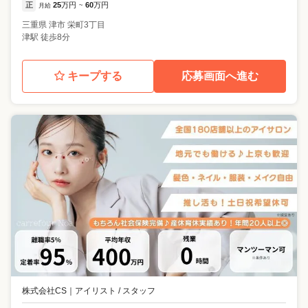
正
25
万円
60
万円
月給
~
三重県
津市
栄町3丁目
津駅 徒歩8分
キープする
応募画面へ進む
株式会社CS
｜
アイリスト / スタッフ