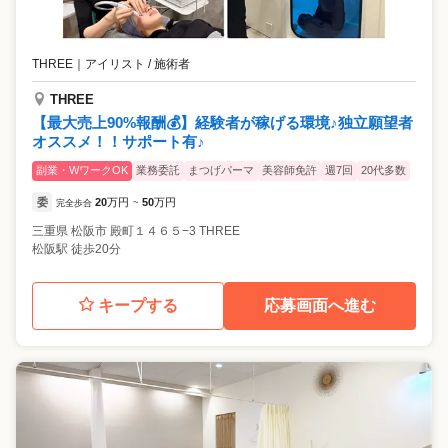
THREE
｜
アイリスト / 施術者
THREE
【最大売上90%報酬💰】経験者が稼げる環境♪独立願望者
オススメ！！サポート有♪
副業・WワークOK
業務委託
まつげパーマ
美容師免許
週7回
20代多数
委
20
万円
50
万円
完全歩合
~
三重県
松阪市
殿町１４６５−3 THREE
松阪駅 徒歩20分
キープする
応募画面へ進む