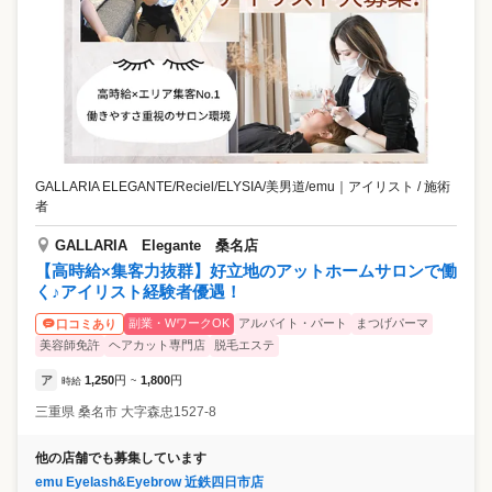
GALLARIA ELEGANTE/Reciel/ELYSIA/美男道/emu
｜
アイリスト / 施術
者
GALLARIA Elegante 桑名店
​【高時給×集客力抜群】好立地のアットホームサロンで働
く♪アイリスト経験者優遇！
副業・WワークOK
アルバイト・パート
まつげパーマ
口コミあり
美容師免許
ヘアカット専門店
脱毛エステ
ア
1,250
円
1,800
円
時給
~
三重県
桑名市
大字森忠1527-8
他の店舗でも募集しています
emu Eyelash&Eyebrow 近鉄四日市店