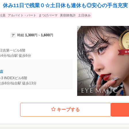
】休み11日で残業０☆土日休も連休も◎安心の手当充実
社員
アルバイト・パート
まつげパーマ
美容師免許
土日休み
時給
1,300
円
1,600
円
ア
~
8 日吉第一ビル6階
4分/仙台駅 徒歩6分
町店
-3 INDEXビル6階
歩8分/仙台駅 徒歩13分
キープする