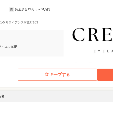
完全歩合
28
万円
50
万円
委
~
1-5 リライアンス河原町103
 ラ・コルダ2F
キープする
術者