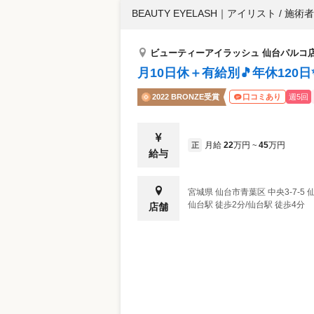
BEAUTY EYELASH
｜
アイリスト / 施術者
ビューティーアイラッシュ 仙台パルコ
月10日休＋有給別🎵年休12
2022 BRONZE受賞
週5回
口コミあり
月給
22
万円
45
万円
正
~
給与
宮城県
仙台市青葉区
中央3-7-5 
仙台駅 徒歩2分/仙台駅 徒歩4分
店舗