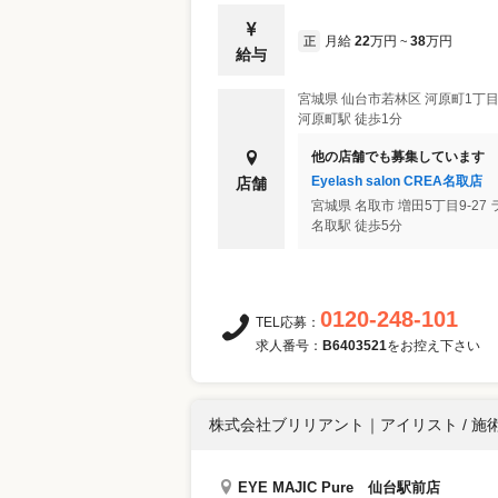
月給
22
万円
38
万円
正
~
給与
宮城県
仙台市若林区
河原町1丁目
河原町駅 徒歩1分
他の店舗でも募集しています
Eyelash salon CREA名取店
店舗
宮城県
名取市
増田5丁目9-27
名取駅 徒歩5分
0120-248-101
TEL応募：
求人番号：
B6403521
をお控え下さい
株式会社ブリリアント
｜
アイリスト / 施
EYE MAJIC Pure 仙台駅前店