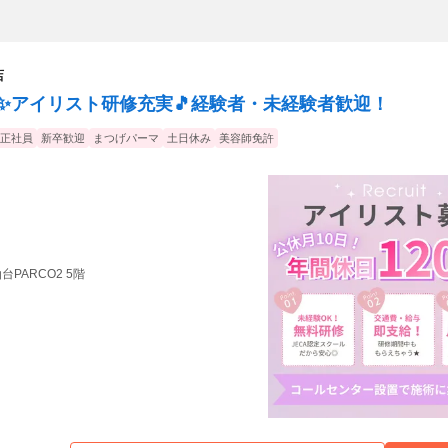
店
0日✨アイリスト研修充実🎵経験者・未経験者歓迎！
正社員
新卒歓迎
まつげパーマ
土日休み
美容師免許
仙台PARCO2 5階