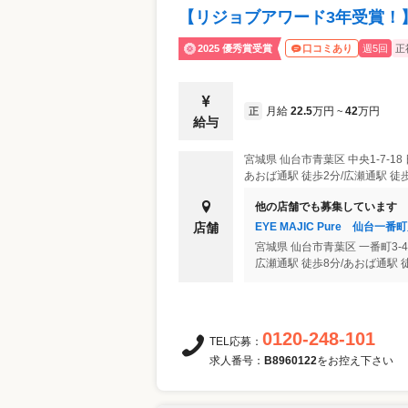
【リジョブアワード3年受賞！
2025 優秀賞受賞
週5回
正
口コミあり
月給
22.5
万円
42
万円
正
~
給与
宮城県
仙台市青葉区
中央1-7-1
あおば通駅 徒歩2分/広瀬通駅 徒歩
他の店舗でも募集しています
EYE MAJIC Pure 仙台一番
店舗
宮城県
仙台市青葉区
一番町3-4
広瀬通駅 徒歩8分/あおば通駅 徒
0120-248-101
TEL応募：
求人番号：
B8960122
をお控え下さい