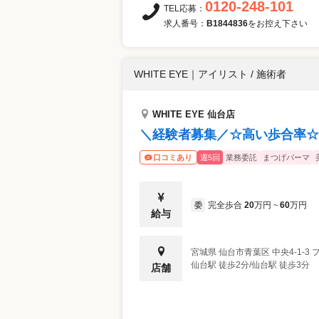
0120-248-101
TEL応募：
求人番号：
B1844836
をお控え下さい
WHITE EYE
｜
アイリスト / 施術者
WHITE EYE 仙台店
＼経験者募集／☆高い歩合率☆
週5回
業務委託
まつげパーマ
口コミあり
完全歩合
20
万円
60
万円
委
~
給与
宮城県
仙台市青葉区
中央4-1-3
仙台駅 徒歩2分/仙台駅 徒歩3分
店舗