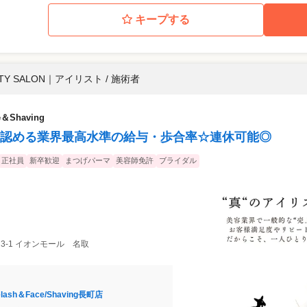
キープする
UTY SALON
｜
アイリスト / 施術者
e＆Shaving
認める業界最高水準の給与・歩合率☆連休可能◎
正社員
新卒歓迎
まつげパーマ
美容師免許
ブライダル
3-1 イオンモール 名取
lash＆Face/Shaving長町店