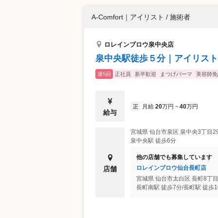
A-Comfort
｜
アイリスト / 施術者
ロレインブロウ泉中央店
泉中央駅徒歩５分｜アイリスト
週5回
正社員
新卒歓迎
まつげパーマ
美容師免
月給
20
万円
40
万円
正
~
給与
宮城県
仙台市泉区
泉中央3丁目29
泉中央駅 徒歩6分
他の店舗でも募集しています
ロレインブロウ仙台長町店
店舗
宮城県
仙台市太白区
長町8丁
長町南駅 徒歩7分/長町駅 徒歩1