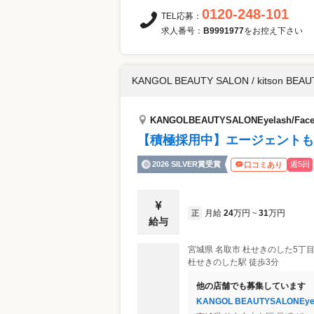
0120-248-101
TEL応募：
求人番号：
B9991977
をお控え下さい
KANGOL BEAUTY SALON / kitson BEA
KANGOLBEAUTYSALONEyelash/Fac
【積極採用中】エージェントも
2026 SILVER賞受賞
週5回
口コミあり
月給
24
万円
31
万円
正
~
給与
宮城県
名取市
杜せきのした5丁目
杜せきのした駅 徒歩3分
他の店舗でも募集しています
KANGOL BEAUTYSALONEye