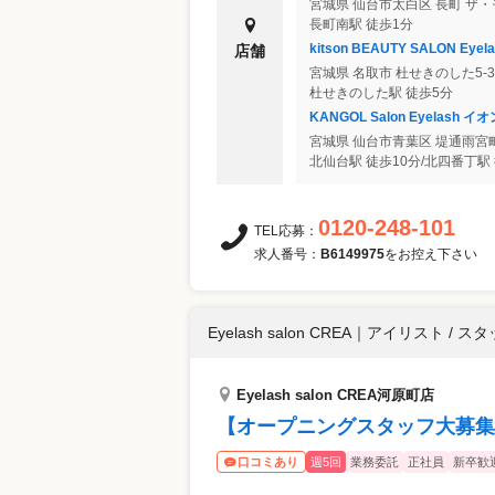
宮城県
仙台市太白区
長町 ザ
長町南駅 徒歩1分
kitson BEAUTY SALON E
店舗
宮城県
名取市
杜せきのした5-3
杜せきのした駅 徒歩5分
KANGOL Salon Eyelas
宮城県
仙台市青葉区
堤通雨宮町
北仙台駅 徒歩10分/北四番丁駅 
0120-248-101
TEL応募：
求人番号：
B6149975
をお控え下さい
Eyelash salon CREA
｜
アイリスト / スタ
Eyelash salon CREA河原町店
【オープニングスタッフ大募集
週5回
業務委託
正社員
新卒歓
口コミあり