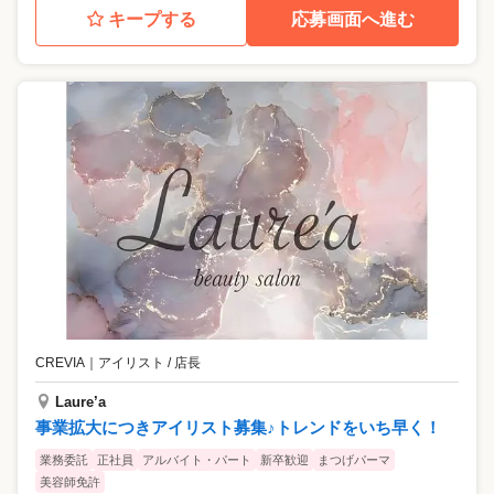
キープする
応募画面へ進む
CREVIA
｜
アイリスト / 店長
Laure’a
事業拡大につきアイリスト募集♪トレンドをいち早く！
業務委託
正社員
アルバイト・パート
新卒歓迎
まつげパーマ
美容師免許