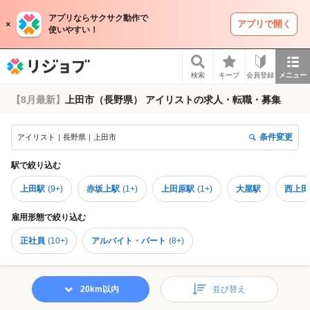
アプリならサクサク動作で
アプリで開く
使いやすい！
リジョブ
検索
キープ
会員登録
メニュー
【8月最新】
上田市（長野県） アイリストの求人・転職・募集
条件変更
アイリスト｜長野県｜上田市
駅
で絞り込む
上田駅
(
9+
)
赤坂上駅
(
1+
)
上田原駅
(
1+
)
大屋駅
西上田
雇用形態
で絞り込む
正社員
(
10+
)
アルバイト・パート
(
8+
)
20km以内
並び替え