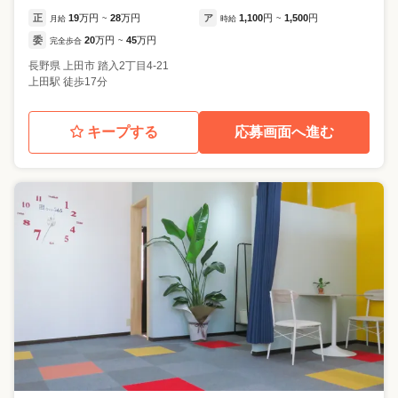
正
19
万円
28
万円
ア
1,100
円
1,500
円
月給
~
時給
~
委
20
万円
45
万円
完全歩合
~
長野県
上田市
踏入2丁目4-21
上田駅 徒歩17分
キープする
応募画面へ進む