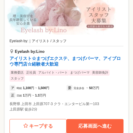
Eyelash by:
｜
アイリスト / スタッフ
Eyelash by:Lino
アイリスト☆まつげエクステ、まつげパーマ、アイブロ
ウ専門店☆経験者大歓迎
業務委託
正社員
アルバイト・パート
まつげパーマ
美容師免許
スタッフ
ア
1,100
円
1,500
円
委
50
万円
時給
~
完全歩合
~
正
1
万円
1.3
万円
日給
~
長野県
上田市
上田原707-3 クラ・エンタービル第一103
上田原駅 徒歩2分
キープする
応募画面へ進む