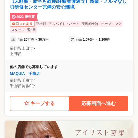
【未経験・新卒も歓迎/経験者優遇☆】残業・ノルマなし
◎研修センター完備の安心環境
2022 優秀賞
正社員
アルバイト・パート
美容師免許
オープニング
口コミあり
スタッフ
週5回
正
20
万円
30
万円
ア
1,070
円
1,100
円
月給
~
時給
~
長野県
上田市
‐
上田駅
他の店舗でも募集しています
MAQUIA 千曲店
長野県
千曲市
⁻
千曲駅 徒歩0分
キープする
応募画面へ進む