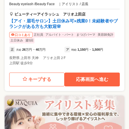
Beauty eyelash /Beauty Face
｜
アイリスト / 店長
ビューティーアイラッシュ アリオ上田店
【アイ・眉毛サロン】土日休み可×残業0！未経験者やブ
ランクがある方も大歓迎🌸
正社員
アルバイト・パート
まつげパーマ
美容師免許
口コミあり
土日休み
週5回
正
26
万円
40
万円
ア
1,150
円
1,500
円
月給
~
時給
~
長野県
上田市
天神 アリオ上田２F
上田駅 徒歩9分
キープする
応募画面へ進む