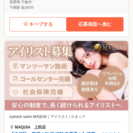
長野県
千曲市
⁻
千曲駅 徒歩0分
キープする
応募画面へ進む
eyelash salon MAQUIA
｜
アイリスト / スタッフ
MAQUIA 上田店