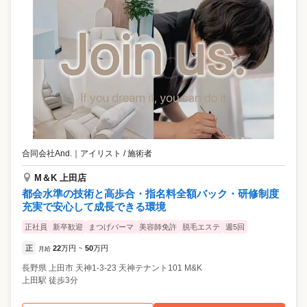
合同会社And.
｜
アイリスト / 施術者
M＆K 上田店
都会水準の技術と高歩合・指名料全額バック・研修制度
充実で安心して成長できる環境
正社員
新卒歓迎
まつげパーマ
美容師免許
脱毛エステ
週5回
正
22
万円
50
万円
月給
~
長野県
上田市
天神1-3-23 天神テナント101 M&K
上田駅 徒歩3分