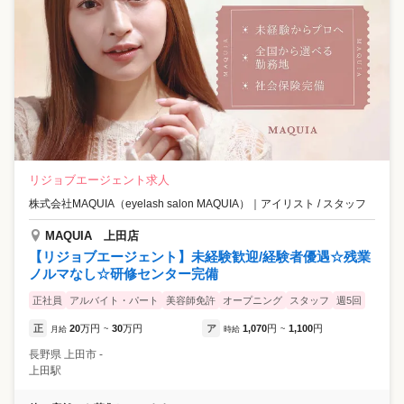
リジョブエージェント求人
株式会社MAQUIA（eyelash salon MAQUIA）
｜
アイリスト / スタッフ
MAQUIA 上田店
【リジョブエージェント】未経験歓迎/経験者優遇☆残業
ノルマなし☆研修センター完備
正社員
アルバイト・パート
美容師免許
オープニング
スタッフ
週5回
正
20
万円
30
万円
ア
1,070
円
1,100
円
月給
~
時給
~
長野県
上田市
‐
上田駅