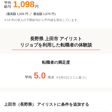
1,098
平均
給与
円
（
最高額 1,500 円
／
最低額 1,070 円
）
※14 件の求人の下限給与から平均値を算出しています。
長野県 上田市 アイリスト
リジョブを利用した転職者の体験談
転職者の満足度
5.0
平均
/
5.0
※
1
件の口コミに基づく
上田市（長野県） アイリストに条件を追加する