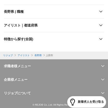
施設形態
しなの鉄道
長野県 | 職種
客層
上田交通
アイリスト｜都道府県
出勤日数
長野電鉄
特徴から探す(全国)
休日
アルピコ交通
リジョブ
アイリスト
長野県
上田市
勤務体制
求職者様メニュー
特徴
企業様メニュー
必要経験
リジョブについて
新着求人を受け取る
福利厚生
© REJOB Co.,Ltd. All Rights Reserved.