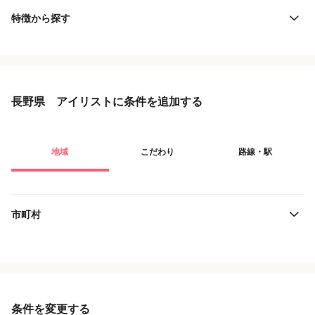
特徴から探す
長野県 アイリストに条件を追加する
地域
こだわり
路線・駅
市町村
役職・採用対象
JR東日本
雇用形態
JR東海
条件を変更する