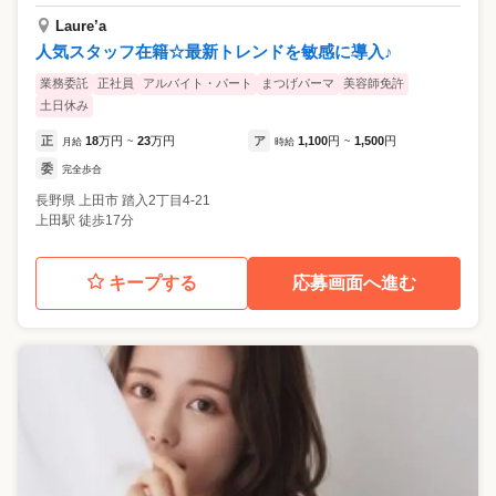
Laure’a
人気スタッフ在籍☆最新トレンドを敏感に導入♪
業務委託
正社員
アルバイト・パート
まつげパーマ
美容師免許
土日休み
正
18
万円
23
万円
ア
1,100
円
1,500
円
月給
~
時給
~
委
完全歩合
長野県
上田市
踏入2丁目4-21
上田駅 徒歩17分
キープする
応募画面へ進む