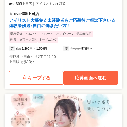
over365上田店
｜
アイリスト / 施術者
over365上田店
アイリスト大募集☆未経験者もご応募後ご相談下さい☆
経験者優遇♪自由に働きたい方！
業務委託
アルバイト・パート
まつげパーマ
美容師免許
副業・WワークOK
オープニング
ア
1,100
円
1,500
円
委
5
万円
時給
~
完全歩合
~
長野県
上田市
中央2丁目16-10
上田駅 徒歩13分
キープする
応募画面へ進む