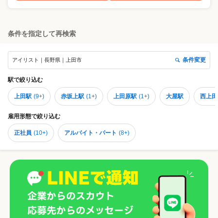
条件を指定して再検索
条件変更
アイリスト｜長野県｜上田市
駅
で絞り込む
上田駅
(
9+
)
赤坂上駅
(
1+
)
上田原駅
(
1+
)
大屋駅
西上田
雇用形態
で絞り込む
正社員
(
10+
)
アルバイト・パート
(
8+
)