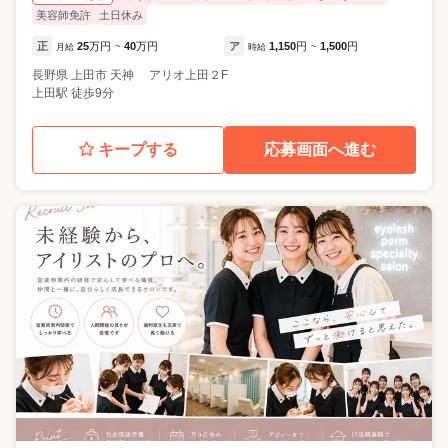
美容師免許
土日休み
正
25
万円
40
万円
ア
1,150
円
1,500
円
月給
~
時給
~
長野県
上田市
天神 アリオ上田２F
上田駅 徒歩9分
キープする
応募画面へ進む