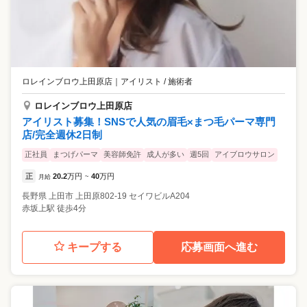
ロレインブロウ上田原店
｜
アイリスト / 施術者
ロレインブロウ上田原店
アイリスト募集！SNSで人気の眉毛×まつ毛パーマ専門
店/完全週休2日制
正社員
まつげパーマ
美容師免許
成人が多い
週5回
アイブロウサロン
正
20.2
万円
40
万円
月給
~
長野県
上田市
上田原802-19 セイワビルA204
赤坂上駅 徒歩4分
キープする
応募画面へ進む