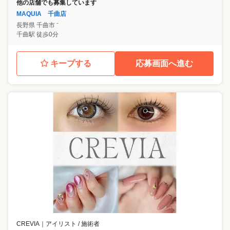
他の店舗でも募集しています
MAQUIA 千曲店
長野県
千曲市
⁻
千曲駅 徒歩0分
キープする
応募画面へ進む
CREVIA
｜
アイリスト / 施術者