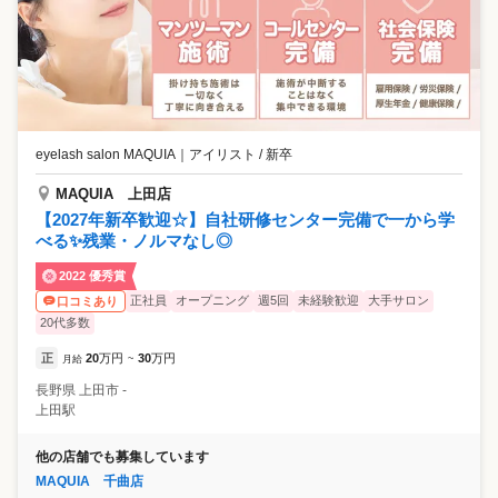
eyelash salon MAQUIA
｜
アイリスト / 新卒
MAQUIA 上田店
【2027年新卒歓迎☆】自社研修センター完備で一から学
べる✨残業・ノルマなし◎
2022 優秀賞
正社員
オープニング
週5回
未経験歓迎
大手サロン
口コミあり
20代多数
正
20
万円
30
万円
月給
~
長野県
上田市
‐
上田駅
他の店舗でも募集しています
MAQUIA 千曲店