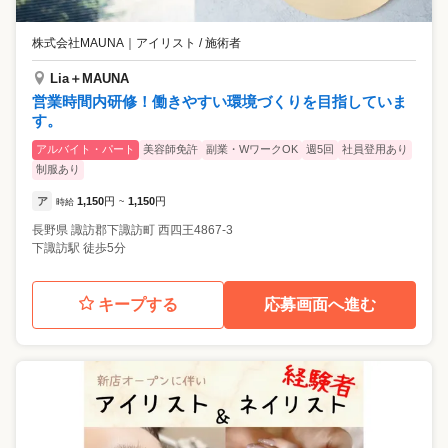
株式会社MAUNA
｜
アイリスト / 施術者
Lia＋MAUNA
営業時間内研修！働きやすい環境づくりを目指していま
す。
アルバイト・パート
美容師免許
副業・WワークOK
週5回
社員登用あり
制服あり
ア
1,150
円
1,150
円
時給
~
長野県
諏訪郡下諏訪町
西四王4867-3
下諏訪駅 徒歩5分
キープする
応募画面へ進む