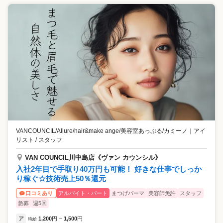
VANCOUNCIL/Allure/hair&make ange/美容室あっぷる/カミーノ
｜
アイ
リスト / スタッフ
VAN COUNCIL川中島店《ヴァン カウンシル》
入社2年目で手取り40万円も可能！ 好きな仕事でしっか
り稼ぐ☆技術売上50％還元
アルバイト・パート
まつげパーマ
美容師免許
スタッフ
口コミあり
急募
週5回
ア
1,200
円
1,500
円
時給
~