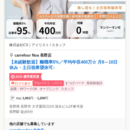
株式会社CS
｜
アイリスト / スタッフ
carrefour Noa 長野店
【未経験歓迎】離職率5%／平均年収400万☆ 月8～10日
休み・土日祝希望休可♪
2025 優秀賞受賞
アルバイト・パート
まつげパーマ
美容師免許
口コミあり
副業・WワークOK
オープニング
スタッフ
ア
1,061
円
1,200
円
時給
~
長野県
長野市
大字栗田2224 清水ビル2F東号室
長野駅 徒歩6分
他の店舗でも募集しています