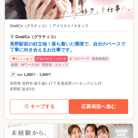
GratiCo（グラティコ）
｜
アイリスト / スタッフ
GratiCo（グラティコ）
長野駅前の好立地！落ち着いた環境で、自分のペースで
丁寧に向き合えるお仕事です。
アルバイト・パート
まつげパーマ
美容師免許
口コミあり
副業・WワークOK
理容室
スタッフ
ア
1,200
円
1,500
円
時給
~
長野県
長野市
南千歳1-17-7 長電長野パーキングビル1F
長野駅 徒歩5分
キープする
応募画面へ進む