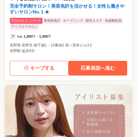
完全予約制サロン！美容免許を活かせる！女性も働きや
すいサロンNo.１★
アルバイト・パート
美容師免許
オープニング
脱毛エステ
未経験歓迎
アイブロウサロン
ア
1,300
円
1,300
円
時給
~
長野県
長野市
南千歳1－10番地5 第一荒井ビル3Ｅ
長野駅 徒歩6分
キープする
応募画面へ進む