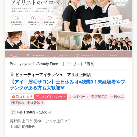
Beauty eyelash /Beauty Face
｜
アイリスト / 店長
ビューティーアイラッシュ アリオ上田店
【アイ・眉毛サロン】土日休み可×残業0！未経験者やブ
ランクがある方も大歓迎🌸
アルバイト・パート
まつげパーマ
美容師免許
土日休み
口コミあり
日曜休み
未経験歓迎
ア
1,150
円
1,500
円
時給
~
長野県
上田市
天神 アリオ上田２F
上田駅 徒歩9分