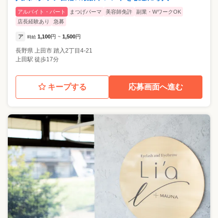
アルバイト・パート
まつげパーマ
美容師免許
副業・WワークOK
店長経験あり
急募
ア
1,100
円
1,500
円
時給
~
長野県
上田市
踏入2丁目4-21
上田駅 徒歩17分
キープする
応募画面へ進む