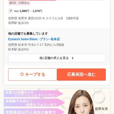
週5回
日曜休み
ア
1,089
円
1,374
円
時給
~
長野県
長野市
栗田1020−6 ステラビルB 1階B号室
長野駅 徒歩3分
他の店舗でも募集しています
Eyelash Salon Blanc -ブラン- 松本店
長野県
松本市
中央1-7-17 毛利ビル3階南
松本駅 徒歩6分
他
1
店舗の求人を見る
キープする
応募画面へ進む