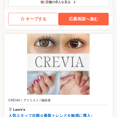
他
7
店舗の求人を見る
キープする
応募画面へ進む
CREVIA
｜
アイリスト / 施術者
Laure’a
人気スタッフ在籍☆最新トレンドを敏感に導入♪