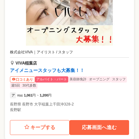
株式会社VIVA
｜
アイリスト / スタッフ
VIVA稲葉店
アイメニュースタッフも大募集！！
アルバイト・パート
美容師免許
オープニング
スタッフ
口コミあり
週5回
30代多数
ア
1,061
円
1,200
円
時給
~
長野県
長野市
大字稲葉上千田沖328-2
長野駅
キープする
応募画面へ進む