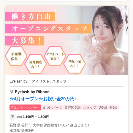
Eyelash by:
｜
アイリスト / スタッフ
Eyelash by Ribbon
☆4月オープン☆お祝い金20万円♪
アルバイト・パート
まつげパーマ
美容師免許
スタッフ
週5回
週6回
ア
1,100
円
1,300
円
時給
~
長野県
長野市
大字鶴賀西鶴賀1481-7 森山ビル１F
権堂駅 徒歩3分