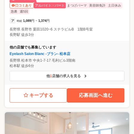
アルバイト・パート
まつげパーマ
美容師免許
土日休み
口コミあり
急募
週5回
ア
1,089
円
1,374
円
時給
~
長野県
長野市
栗田1020−6 ステラビルB 1階B号室
長野駅 徒歩3分
他の店舗でも募集しています
Eyelash Salon Blanc -ブラン- 松本店
長野県
松本市
中央1-7-17 毛利ビル3階南
松本駅 徒歩6分
他
1
店舗の求人を見る
キープする
応募画面へ進む