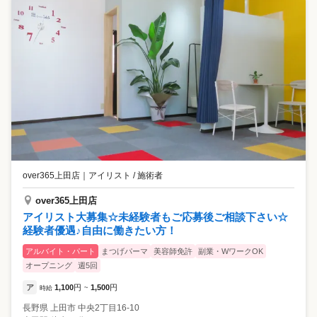
over365上田店
｜
アイリスト / 施術者
over365上田店
アイリスト大募集☆未経験者もご応募後ご相談下さい☆
経験者優遇♪自由に働きたい方！
アルバイト・パート
まつげパーマ
美容師免許
副業・WワークOK
オープニング
週5回
ア
1,100
円
1,500
円
時給
~
長野県
上田市
中央2丁目16-10