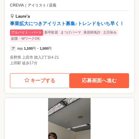
CREVIA
｜
アイリスト / 店長
Laure’a
事業拡大につきアイリスト募集♪トレンドをいち早く！
アルバイト・パート
新卒歓迎
まつげパーマ
美容師免許
土日休み
副業・WワークOK
ア
1,100
円
1,500
円
時給
~
長野県
上田市
踏入2丁目4-21
上田駅 徒歩17分
キープする
応募画面へ進む