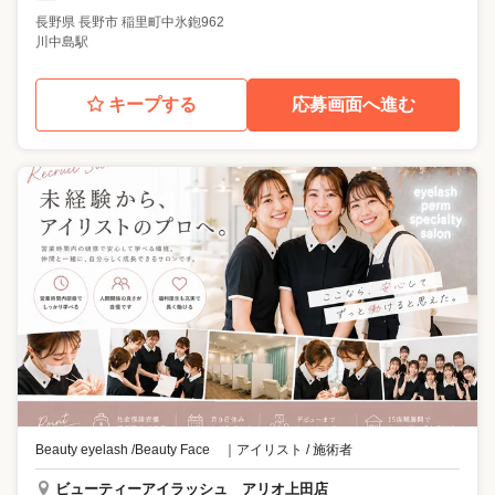
長野県
長野市
稲里町中氷鉋962
川中島駅
キープする
応募画面へ進む
Beauty eyelash /Beauty Face
｜
アイリスト / 施術者
ビューティーアイラッシュ アリオ上田店