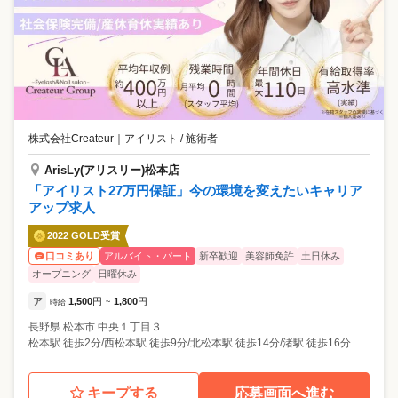
株式会社Createur
｜
アイリスト / 施術者
ArisLy(アリスリー)松本店
「アイリスト27万円保証」今の環境を変えたいキャリア
アップ求人
2022 GOLD受賞
アルバイト・パート
新卒歓迎
美容師免許
土日休み
口コミあり
オープニング
日曜休み
ア
1,500
円
1,800
円
時給
~
長野県
松本市
中央１丁目３
松本駅 徒歩2分/西松本駅 徒歩9分/北松本駅 徒歩14分/渚駅 徒歩16分
キープする
応募画面へ進む