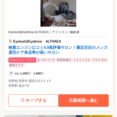
Eyelash&Eyeblow ALTHAEA
｜
アイリスト / 施術者
Eyelash&Eyeblow ALTHAEA
検索エンジン口コミ4.9高評価サロン！最近注目のメンズ
眉毛ケア来店率が高いサロン
アルバイト・パート
まつげパーマ
美容師免許
フェイシャル
ブライダル
痩身エステ
ア
1,100
円
1,400
円
時給
~
長野県
長野市
栗田1011-5 １F
長野駅 徒歩7分
キープする
応募画面へ進む