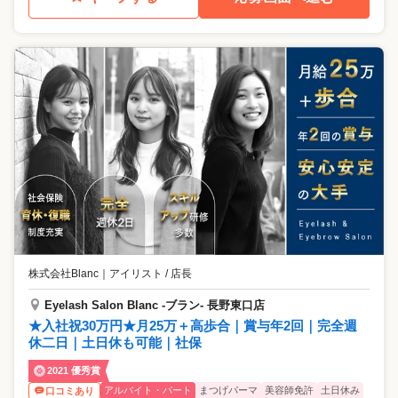
株式会社Blanc
｜
アイリスト / 店長
Eyelash Salon Blanc -ブラン- 長野東口店
★入社祝30万円★月25万＋高歩合｜賞与年2回｜完全週
休二日｜土日休も可能｜社保
2021 優秀賞
アルバイト・パート
まつげパーマ
美容師免許
土日休み
口コミあり