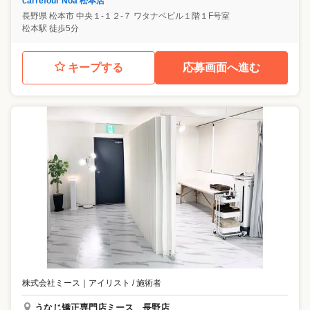
carrefour Noa 松本店
長野県
松本市
中央１-１２-７ ワタナベビル１階１F号室
松本駅 徒歩5分
キープする
応募画面へ進む
株式会社ミース
｜
アイリスト / 施術者
うなじ矯正専門店ミース 長野店