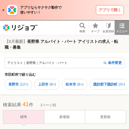
アプリならサクサク動作で
アプリで開く
使いやすい！
リジョブ
検索
キープ
会員登録
メニュー
【8月最新】
長野県 アルバイト・パート アイリストの求人・転
職・募集
条件変更
アイリスト｜長野県｜アルバイト・パート
市区町村
で絞り込む
長野市
(
12+
)
上田市
(
8+
)
松本市
(
6+
)
諏訪郡下諏訪町
(
3+
)
41
検索結果
件
1ページ目
標準
新着順
更新順