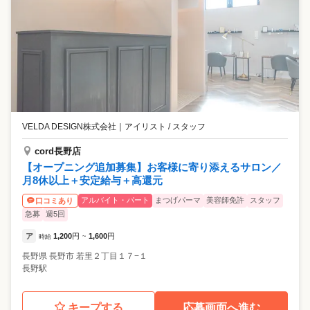
VELDA DESIGN株式会社
｜
アイリスト / スタッフ
cord長野店
【オープニング追加募集】お客様に寄り添えるサロン／
月8休以上＋安定給与＋高還元
アルバイト・パート
まつげパーマ
美容師免許
スタッフ
口コミあり
急募
週5回
ア
1,200
円
1,600
円
時給
~
長野県
長野市
若里２丁目１７−１
長野駅
キープする
応募画面へ進む