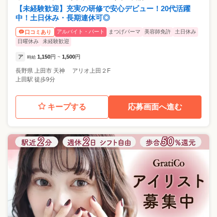
【未経験歓迎】充実の研修で安心デビュー！20代活躍
中！土日休み・長期連休可◎
アルバイト・パート
まつげパーマ
美容師免許
土日休み
口コミあり
日曜休み
未経験歓迎
ア
1,150
円
1,500
円
時給
~
長野県
上田市
天神 アリオ上田２F
上田駅 徒歩9分
キープする
応募画面へ進む