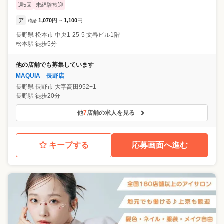
週5回
未経験歓迎
ア
1,070
円
1,100
円
時給
~
長野県
松本市
中央1-25-5 文春ビル1階
松本駅 徒歩5分
他の店舗でも募集しています
MAQUIA 長野店
長野県
長野市
大字高田952−1
長野駅 徒歩20分
他
7
店舗の求人を見る
キープする
応募画面へ進む