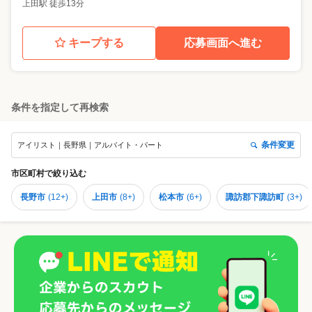
上田駅 徒歩13分
キープする
応募画面へ進む
条件を指定して再検索
条件変更
アイリスト｜長野県｜アルバイト・パート
市区町村
で絞り込む
長野市
(
12+
)
上田市
(
8+
)
松本市
(
6+
)
諏訪郡下諏訪町
(
3+
)