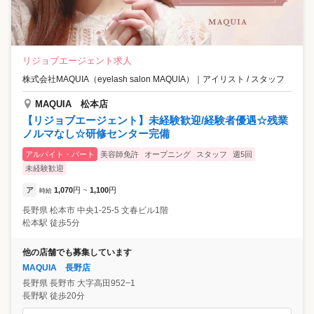
リジョブエージェント求人
株式会社MAQUIA（eyelash salon MAQUIA）
｜
アイリスト / スタッフ
MAQUIA 松本店
【リジョブエージェント】未経験歓迎/経験者優遇☆残業
ノルマなし☆研修センター完備
アルバイト・パート
美容師免許
オープニング
スタッフ
週5回
未経験歓迎
ア
1,070
円
1,100
円
時給
~
長野県
松本市
中央1-25-5 文春ビル1階
松本駅 徒歩5分
他の店舗でも募集しています
MAQUIA 長野店
長野県
長野市
大字高田952−1
長野駅 徒歩20分