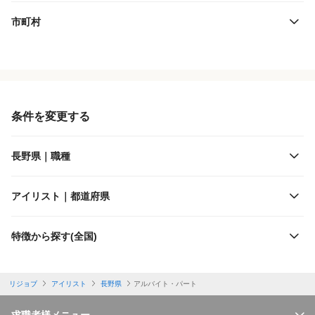
市町村
役職・採用対象
JR東日本
雇用形態
JR東海
条件を変更する
施設形態
しなの鉄道
長野県｜職種
客層
上田交通
アイリスト｜都道府県
出勤日数
長野電鉄
特徴から探す(全国)
休日
アルピコ交通
リジョブ
アイリスト
長野県
アルバイト・パート
勤務体制