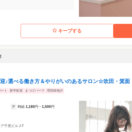
キープする
者
迎♪選べる働き方＆やりがいのあるサロン☆吹田・箕面
パート
新卒歓迎
まつげパーマ
理容師免許
時給
1,180
円
1,500
円
ア
~
ーモア千里ビル２F