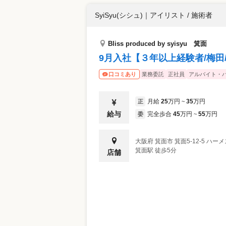
SyiSyu(シシュ)
｜
アイリスト / 施術者
Bliss produced by syisyu 箕面
9月入社【３年以上経験者/梅田/
業務委託
正社員
アルバイト・
口コミあり
月給
25
万円
35
万円
正
~
給与
完全歩合
45
万円
55
万円
委
~
大阪府
箕面市
箕面5-12-5 ハ
箕面駅 徒歩5分
店舗