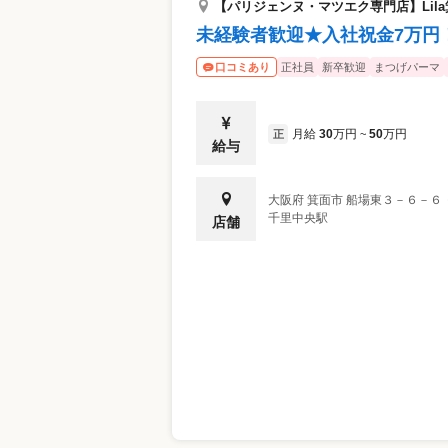
【パリジェンヌ・マツエク専門店】Lil
未経験者歓迎★入社祝金7万円！
正社員
新卒歓迎
まつげパーマ
口コミあり
月給
30
万円
50
万円
正
~
給与
大阪府
箕面市
船場東３－６－６ 
千里中央駅
店舗