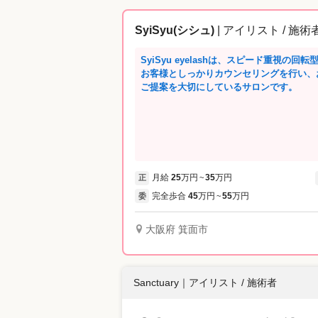
SyiSyu(シシュ)
| アイリスト / 施術
SyiSyu eyelashは、スピード重視の
お客様としっかりカウンセリングを行い、
ご提案を大切にしているサロンです。
月給
25
万円
35
万円
正
~
完全歩合
45
万円
55
万円
委
~
大阪府 箕面市
Sanctuary
｜
アイリスト / 施術者