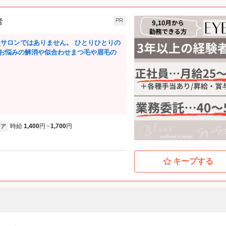
者
PR
回転型サロンではありません。 ひとりひとりの
お悩みの解消や似合わせまつ毛や眉毛の
時給
1,400
円
1,700
円
ア
~
キープする