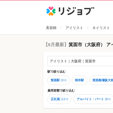
リジョブ
美容師
アイリスト
ネイリスト
【8月最新】
箕面市（大阪府） ア
アイリスト｜大阪府｜箕面市
駅
で絞り込む
箕面駅
(
3+
)
桜井駅
箕面船場阪大
雇用形態
で絞り込む
正社員
(
12+
)
アルバイト・パート
(
8+
)