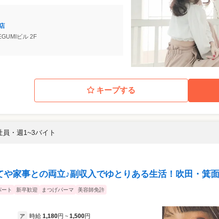
前店
EGUMIビル 2F
キープする
社員・週1~3バイト
てや家事との両立♪副収入でゆとりある生活！吹田・箕
パート
新卒歓迎
まつげパーマ
美容師免許
時給
1,180
円
1,500
円
ア
~