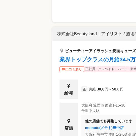
株式会社Beauty land
｜
アイリスト / 施術
ビューティーアイラッシュ箕面キューズ
業界トップクラスの月給34.5
正社員
アルバイト・パート
新
口コミあり
月給
30
万円
50
万円
正
~
給与
大阪府
箕面市
西宿1-15-30
千里中央駅
他の店舗でも募集しています
memoto(メモト)豊中店
店舗
大阪府
豊中市
本町1-2-53 