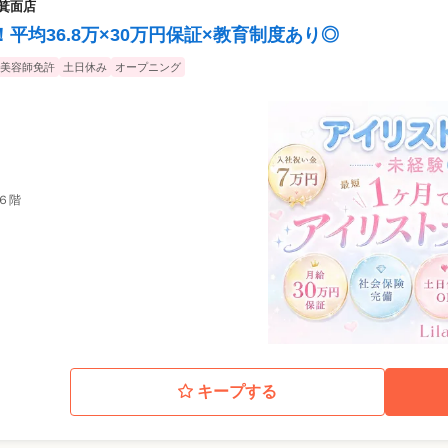
a箕面店
平均36.8万×30万円保証×教育制度あり◎
美容師免許
土日休み
オープニング
６階
キープする