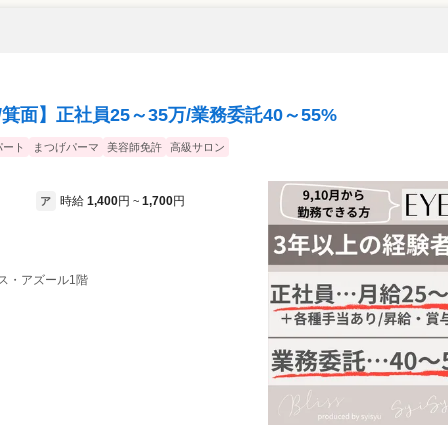
箕面】正社員25～35万/業務委託40～55%
パート
まつげパーマ
美容師免許
高級サロン
時給
1,400
円
1,700
円
ア
~
ーメス・アズール1階