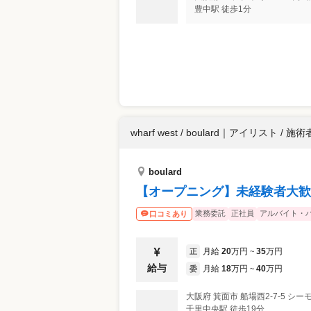
豊中駅 徒歩1分
wharf west / boulard
｜
アイリスト / 施術
boulard
【オープニング】未経験者大歓
業務委託
正社員
アルバイト・
口コミあり
月給
20
万円
35
万円
正
~
給与
月給
18
万円
40
万円
委
~
大阪府
箕面市
船場西2-7-5 シ
千里中央駅 徒歩19分