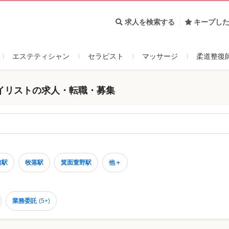
求人を検索する
キープし
エステティシャン
セラピスト
マッサージ
柔道整復
イリストの求人・転職・募集
前駅
牧落駅
箕面萱野駅
他＋
業務委託
(
5+
)