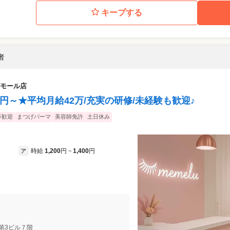
キープする
者
モール店
万円～★平均月給42万/充実の研修/未経験も歓迎♪
卒歓迎
まつげパーマ
美容師免許
土日休み
時給
1,200
円
1,400
円
ア
~
高山第3ビル７階