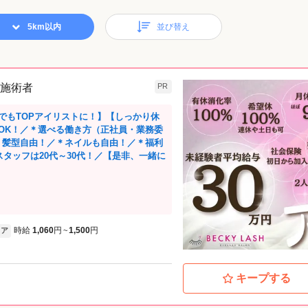
5km以内
並び替え
/ 施術者
PR
でもTOPアイリストに！】【しっかり休
OK！／＊選べる働き方（正社員・業務委
＊髪型自由！／＊ネイルも自由！／＊福利
スタッフは20代～30代！／【是非、一緒に
時給
1,060
円
1,500
円
ア
~
キープする