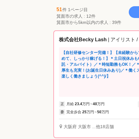
51
件 1ページ目
箕面市の求人 : 12件
箕面市から5km以内の求人 : 39件
株式会社Becky Lash
| アイリスト 
【自社研修センター完備！】【未経験から
めて、しっかり稼げる！】＊土日祝休みも
託・アルバイト）／＊時短勤務もOK！／
厚生も充実！(お誕生日休みあり)／＊働く
楽しく働きましょう(^^)/】
月給
23.4
万円
40
万円
正
~
完全歩合
25
万円
50
万円
委
~
大阪府 大阪市 ...他18店舗