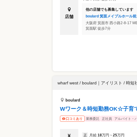
他の店舗でも募集しています
boulard 箕面メイプルホール
店舗
大阪府
箕面市
西小路2-8-17 M
箕面駅 徒歩7分
wharf west / boulard
｜
アイリスト / 時短
boulard
Wワーク＆時短勤務OK☆子育
業務委託
正社員
アルバイト・
口コミあり
月給
18
万円
25
万円
正
~