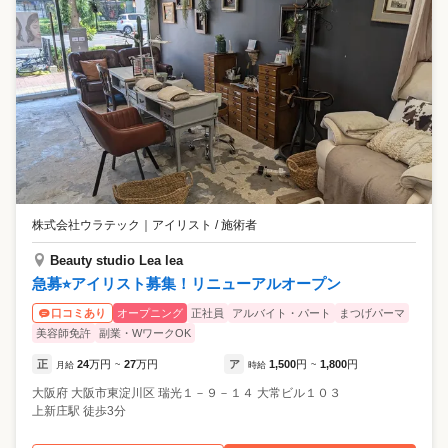
株式会社ウラテック
｜
アイリスト / 施術者
Beauty studio Lea lea
急募⭐︎アイリスト募集！リニューアルオープン
オープニング
正社員
アルバイト・パート
まつげパーマ
口コミあり
美容師免許
副業・WワークOK
正
24
万円
27
万円
ア
1,500
円
1,800
円
月給
~
時給
~
大阪府
大阪市東淀川区
瑞光１－９－１４ 大常ビル１０３
上新庄駅 徒歩3分