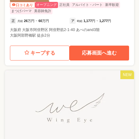
オープニング
正社員
アルバイト・パート
新卒歓迎
口コミあり
まつげパーマ
美容師免許
正
26
万円
60
万円
ア
1,177
円
1,277
円
月給
~
時給
~
大阪府
大阪市阿倍野区
阿倍野筋2-1-40 あべのand3階
大阪阿部野橋駅 徒歩2分
キープする
応募画面へ進む
NEW