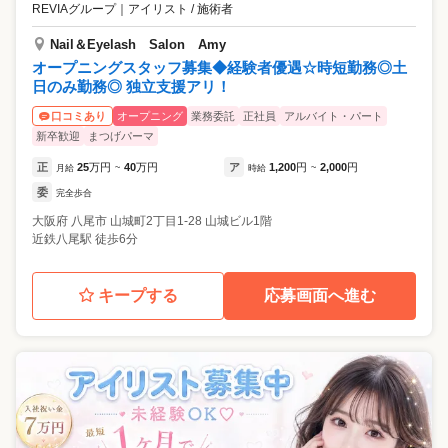
REVIAグループ
｜
アイリスト / 施術者
Nail＆Eyelash Salon Amy
オープニングスタッフ募集◆経験者優遇☆時短勤務◎土
日のみ勤務◎ 独立支援アリ！
オープニング
業務委託
正社員
アルバイト・パート
口コミあり
新卒歓迎
まつげパーマ
正
25
万円
40
万円
ア
1,200
円
2,000
円
月給
~
時給
~
委
完全歩合
大阪府
八尾市
山城町2丁目1-28 山城ビル1階
近鉄八尾駅 徒歩6分
キープする
応募画面へ進む