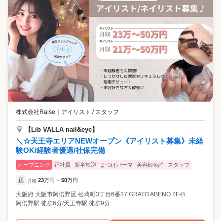
株式会社Raise
｜
アイリスト / スタッフ
【Lib VALLA nail&eye】
＼☆天王寺エリアNEWオープン《アイリスト募集》未経
験OK/経験者優遇/社保完備
オープニング
正社員
新卒歓迎
まつげパーマ
美容師免許
スタッフ
正
23
万円
50
万円
月給
~
大阪府
大阪市阿倍野区
松崎町3丁目6番37 GRATO ABENO 2F-B
阿倍野駅 徒歩6分/天王寺駅 徒歩9分