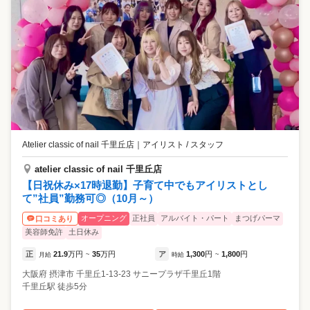
Atelier classic of nail 千里丘店
｜
アイリスト / スタッフ
atelier classic of nail 千里丘店
【日祝休み×17時退勤】子育て中でもアイリストとし
て”社員”勤務可◎（10月～）
オープニング
正社員
アルバイト・パート
まつげパーマ
口コミあり
美容師免許
土日休み
正
21.9
万円
35
万円
ア
1,300
円
1,800
円
月給
~
時給
~
大阪府
摂津市
千里丘1-13-23 サニープラザ千里丘1階
千里丘駅 徒歩5分