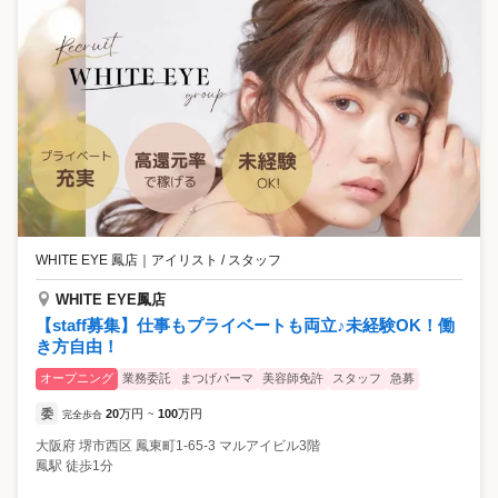
WHITE EYE 鳳店
｜
アイリスト / スタッフ
WHITE EYE鳳店
【staff募集】仕事もプライベートも両立♪未経験OK！働
き方自由！
オープニング
業務委託
まつげパーマ
美容師免許
スタッフ
急募
委
20
万円
100
万円
完全歩合
~
大阪府
堺市西区
鳳東町1-65-3 マルアイビル3階
鳳駅 徒歩1分