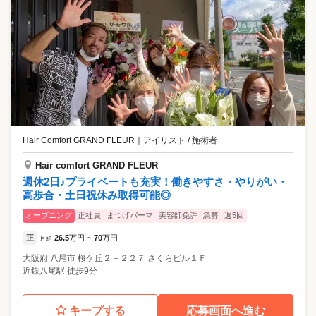
Hair Comfort GRAND FLEUR
｜
アイリスト / 施術者
Hair comfort GRAND FLEUR
週休2日♪プライベートも充実！働きやすさ・やりがい・
高歩合・土日祝休み取得可能◎
オープニング
正社員
まつげパーマ
美容師免許
急募
週5回
正
26.5
万円
70
万円
月給
~
大阪府
八尾市
桜ケ丘２－２２７ さくらビル１Ｆ
近鉄八尾駅 徒歩9分
キープする
応募画面へ進む