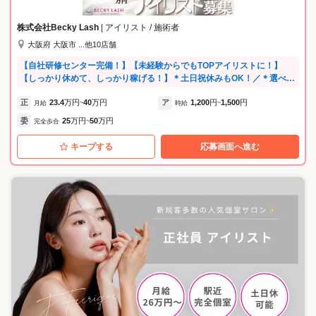
株式会社Becky Lash
| アイリスト / 施術者
大阪府 大阪市 ...他10店舗
【自社研修センター完備！】【未経験からでもTOPアイリストに！】
【しっかり休めて、しっかり稼げる！】＊土日祝休みもOK！／＊選べる
働き方（正社員・業務委託・アルバイト）／＊時短勤務もOK！／＊髪型
正
23.4
万円
40
万円
ア
1,200
円
1,500
円
自由！／＊ネイルも自由！／＊福利厚生も充実！(お誕生日休みあり)／＊
月給
~
時給
~
働くスタッフは20代～30代！／【是非、一緒に楽しく働きましょう(^
委
25
万円
50
万円
完全歩合
~
^)/】
キープする
応募画面へ進む