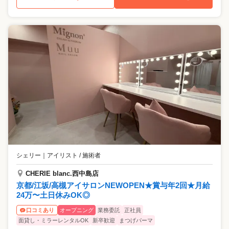
シェリー
｜
アイリスト / 施術者
CHERIE blanc.西中島店
京都/江坂/高槻アイサロンNEWOPEN★賞与年2回★月給
24万〜土日休みOK◎
オープニング
業務委託
正社員
口コミあり
面貸し・ミラーレンタルOK
新卒歓迎
まつげパーマ