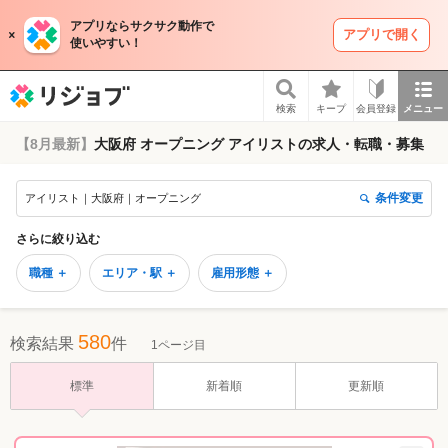
アプリならサクサク動作で
アプリで開く
使いやすい！
リジョブ
検索
キープ
会員登録
メニュー
【8月最新】
大阪府 オープニング アイリストの求人・転職・募集
条件変更
アイリスト｜大阪府｜オープニング
さらに絞り込む
職種 ＋
エリア・駅 ＋
雇用形態 ＋
580
検索結果
件
1ページ目
標準
新着順
更新順