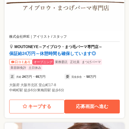
株式会社IRIE
｜
アイリスト / スタッフ
MOUTONEYE～アイブロウ・まつ毛パーマ専門店～
保証給24万円～休憩時間も確保しています◎
オープニング
業務委託
正社員
まつげパーマ
口コミあり
美容師免許
土日休み
正
24
万円
65
万円
委
50
万円
月給
~
完全歩合
~
大阪府
大阪市北区
堂山町17-8
中崎町駅 徒歩6分/東梅田駅 徒歩6分
キープする
応募画面へ進む