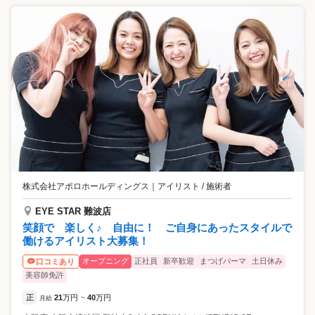
株式会社アポロホールディングス
｜
アイリスト / 施術者
EYE STAR 難波店
笑顔で 楽しく♪ 自由に！ ご自身にあったスタイルで
働けるアイリスト大募集！
オープニング
正社員
新卒歓迎
まつげパーマ
土日休み
口コミあり
美容師免許
正
21
万円
40
万円
月給
~