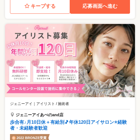
キープする
応募画面へ進む
ジェニーアイ
｜
アイリスト / 施術者
ジェニーアイあべのand店
歩合有♪月10日休＋有給別🎵年休120日アイサロン⭐経験
者・未経験者歓迎
2022 BRONZE受賞