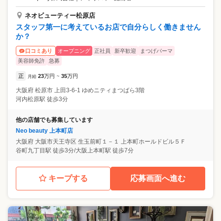
ネオビューティー松原店
スタッフ第一に考えているお店で自分らしく働きません
か？
オープニング
正社員
新卒歓迎
まつげパーマ
口コミあり
美容師免許
急募
正
23
万円
35
万円
月給
~
大阪府
松原市
上田3-6-1 ゆめニティまつばら3階
河内松原駅 徒歩3分
他の店舗でも募集しています
Neo beauty 上本町店
大阪府
大阪市天王寺区
生玉前町１－１ 上本町ホールドビル５Ｆ
谷町九丁目駅 徒歩3分/大阪上本町駅 徒歩7分
キープする
応募画面へ進む