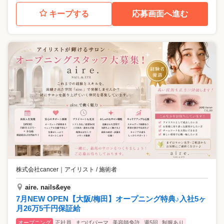
キープする
応募画面へ進む
株式会社cancer
｜
アイリスト / 施術者
aire. nails&eye
7月NEW OPEN【大阪/梅田】オープニング特典♪入社5ヶ
月26万5千円保証給
オープニング
正社員
まつげパーマ
美容師免許
週5回
制服あり