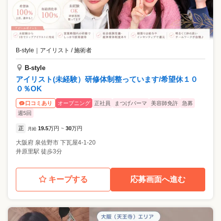
B-style
｜
アイリスト / 施術者
B-style
アイリスト(未経験）研修体制整っています/希望休１０
０％OK
オープニング
正社員
まつげパーマ
美容師免許
急募
口コミあり
週5回
正
19.5
万円
30
万円
月給
~
大阪府
泉佐野市
下瓦屋4-1-20
井原里駅 徒歩3分
キープする
応募画面へ進む