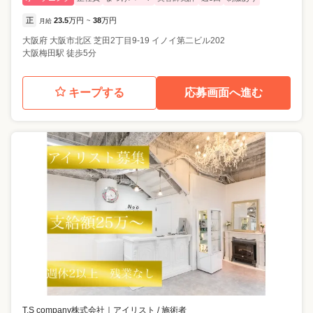
正
23.5
万円
38
万円
月給
~
大阪府
大阪市北区
芝田2丁目9-19 イノイ第二ビル202
大阪梅田駅 徒歩5分
キープする
応募画面へ進む
T.S company株式会社
｜
アイリスト / 施術者