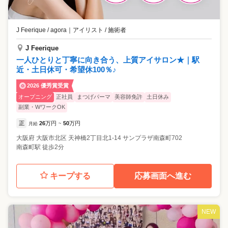
J Feerique / agora
｜
アイリスト / 施術者
J Feerique
一人ひとりと丁寧に向き合う、上質アイサロン★｜駅
近・土日休可・希望休100％♪
2026 優秀賞受賞
オープニング
正社員
まつげパーマ
美容師免許
土日休み
副業・WワークOK
正
26
万円
50
万円
月給
~
大阪府
大阪市北区
天神橋2丁目北1-14 サンプラザ南森町702
南森町駅 徒歩2分
キープする
応募画面へ進む
NEW