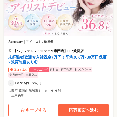
Sanctuary
｜
アイリスト / 施術者
【パリジェンヌ・マツエク専門店】Lila箕面店
未経験者歓迎★入社祝金7万円！平均36.8万×30万円保証
×教育制度あり◎
オープニング
正社員
新卒歓迎
まつげパーマ
口コミあり
美容師免許
土日休み
正
30
万円
50
万円
月給
~
大阪府
箕面市
船場東３－６－６ ６階
千里中央駅
キープする
応募画面へ進む