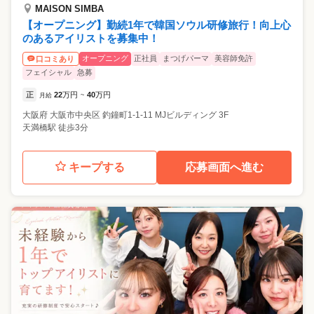
MAISON SIMBA
【オープニング】勤続1年で韓国ソウル研修旅行！向上心
のあるアイリストを募集中！
オープニング
正社員
まつげパーマ
美容師免許
口コミあり
フェイシャル
急募
正
22
万円
40
万円
月給
~
大阪府
大阪市中央区
釣鐘町1-1-11 MJビルディング 3F
天満橋駅 徒歩3分
キープする
応募画面へ進む