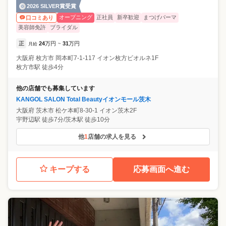
2026 SILVER賞受賞
オープニング
正社員
新卒歓迎
まつげパーマ
口コミあり
美容師免許
ブライダル
正
24
万円
31
万円
月給
~
大阪府
枚方市
岡本町7-1-117 イオン枚方ビオルネ1F
枚方市駅 徒歩4分
他の店舗でも募集しています
KANGOL SALON Total Beautyイオンモール茨木
大阪府
茨木市
松ケ本町8-30-1 イオン茨木2F
宇野辺駅 徒歩7分/茨木駅 徒歩10分
他
1
店舗の求人を見る
キープする
応募画面へ進む