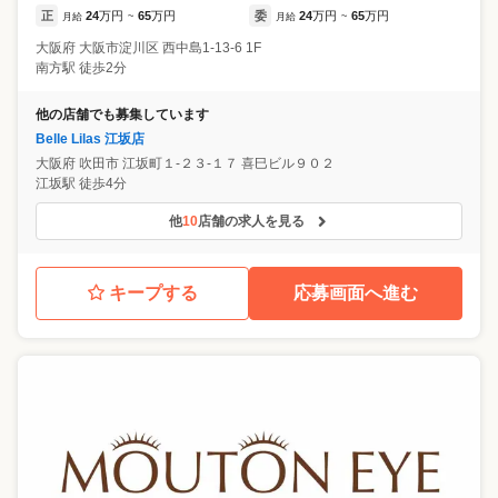
正
24
万円
65
万円
委
24
万円
65
万円
月給
~
月給
~
大阪府
大阪市淀川区
西中島1-13-6 1F
南方駅 徒歩2分
他の店舗でも募集しています
Belle Lilas 江坂店
大阪府
吹田市
江坂町１-２３-１７ 喜巳ビル９０２
江坂駅 徒歩4分
他
10
店舗の求人を見る
キープする
応募画面へ進む