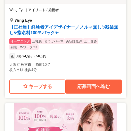
Wing Eye
｜
アイリスト / 施術者
Wing Eye
【正社員】経験者アイデザイナー／ノルマ無し✨残業無
し✨指名料100％バック✨
オープニング
正社員
まつげパーマ
美容師免許
土日休み
副業・WワークOK
正
24
万円
50
万円
月給
~
大阪府
枚方市
川原町10-7
枚方市駅 徒歩4分
キープする
応募画面へ進む