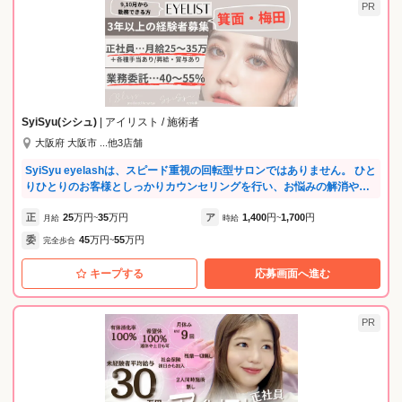
PR
SyiSyu(シシュ)
| アイリスト / 施術者
大阪府 大阪市 ...他3店舗
SyiSyu eyelashは、スピード重視の回転型サロンではありません。 ひと
りひとりのお客様としっかりカウンセリングを行い、お悩みの解消や似
合わせまつ毛や眉毛のご提案を大切にしているサロンです。
正
25
万円
35
万円
ア
1,400
円
1,700
円
月給
~
時給
~
委
45
万円
55
万円
完全歩合
~
キープする
応募画面へ進む
PR