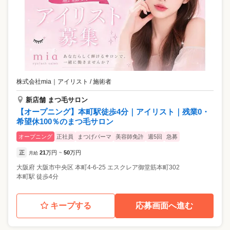
株式会社mia
｜
アイリスト / 施術者
新店舗 まつ毛サロン
【オープニング】本町駅徒歩4分｜アイリスト｜残業0・
希望休100％のまつ毛サロン
オープニング
正社員
まつげパーマ
美容師免許
週5回
急募
正
21
万円
50
万円
月給
~
大阪府
大阪市中央区
本町4-6-25 エスクレア御堂筋本町302
本町駅 徒歩4分
キープする
応募画面へ進む