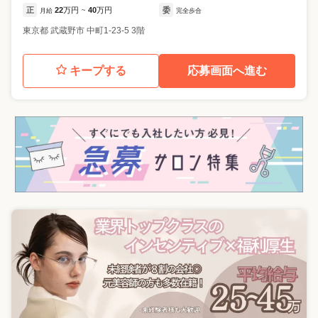
正
22
万円
40
万円
委
月給
~
完全歩合
東京都
武蔵野市
中町1-23-5 3階
キープする
応募画面へ進む