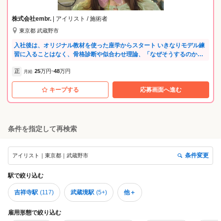
株式会社embr.
| アイリスト / 施術者
東京都 武蔵野市
入社後は、オリジナル教材を使った座学からスタート いきなりモデル練
習に入ることはなく、骨格診断や似合わせ理論、「なぜそうするのか」
という考え方を学びながら技術を身につけていきます 教育担当マネージ
正
25
万円
48
万円
ャーとのフィードバックや、技術講師経験のあるオーナーの直接指導、
月給
~
一人ひとりに合わせたカリキュラムで成長をサポートします。 また、施
キープする
応募画面へ進む
術だけではなく、撮影やSNS発信に関わる機会も多くあります。 それは
集客のためだけではなく、お客様の魅力をより引き出す表現力や感性を
磨くため そして、技術だけではなく、自分自身の世界観や価値を発信で
きる技術者になってほしいと考えているからです 技術・センス・接客。
そのすべてを磨きながら、お客様から「あなたにお願いしたい」と選ば
条件を指定して再検索
れる技術者を一緒に目指していきましょう
条件変更
アイリスト｜東京都｜武蔵野市
駅
で絞り込む
吉祥寺駅
(
117
)
武蔵境駅
(
5+
)
他＋
雇用形態
で絞り込む