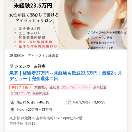
JESSICA
｜
アイリスト / 施術者
ジェシカ 吉祥寺
急募｜経験者27万円～未経験も歓迎23.5万円｜最速2ヶ月
デビュー｜完全週休二日
業務委託
正社員
アルバイト・パート
新卒歓迎
口コミあり
まつげパーマ
美容師免許
正
23.5
万円
45
万円
ア
1,350
円
2,000
円
月給
~
時給
~
委
30
万円
75
万円
完全歩合
~
東京都
武蔵野市
吉祥寺南町1-5-7 epicビル2階
吉祥寺駅 徒歩1分