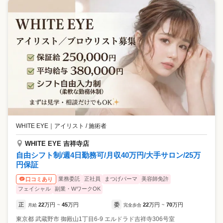
WHITE EYE
｜
アイリスト / 施術者
WHITE EYE 吉祥寺店
自由シフト制/週4日勤務可/月収40万円/大手サロン/25万
円保証
業務委託
正社員
まつげパーマ
美容師免許
口コミあり
フェイシャル
副業・WワークOK
正
22
万円
45
万円
委
22
万円
70
万円
月給
~
完全歩合
~
東京都
武蔵野市
御殿山1丁目6-9 エルドラド吉祥寺306号室