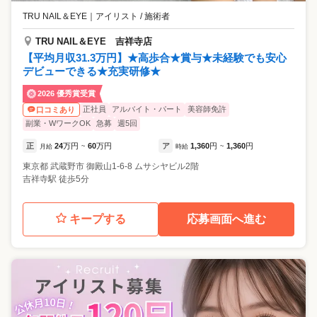
TRU NAIL＆EYE
｜
アイリスト / 施術者
TRU NAIL＆EYE 吉祥寺店
【平均月収31.3万円】★高歩合★賞与★未経験でも安心
デビューできる★充実研修★
2026 優秀賞受賞
正社員
アルバイト・パート
美容師免許
口コミあり
副業・WワークOK
急募
週5回
正
24
万円
60
万円
ア
1,360
円
1,360
円
月給
~
時給
~
東京都
武蔵野市
御殿山1-6-8 ムサシヤビル2階
吉祥寺駅 徒歩5分
キープする
応募画面へ進む