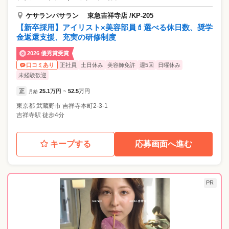
ケサランパサラン 東急吉祥寺店 /KP-205
【新卒採用】アイリスト×美容部員💄選べる休日数、奨学
金返還支援、充実の研修制度
2026 優秀賞受賞
正社員
土日休み
美容師免許
週5回
日曜休み
口コミあり
未経験歓迎
正
25.1
万円
52.5
万円
月給
~
東京都
武蔵野市
吉祥寺本町2-3-1
吉祥寺駅 徒歩4分
キープする
応募画面へ進む
PR