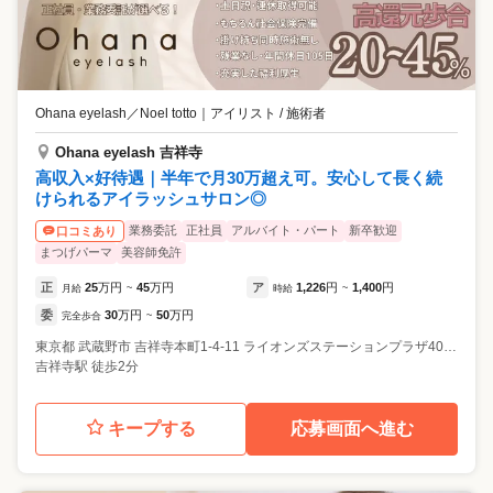
Ohana eyelash／Noel totto
｜
アイリスト / 施術者
Ohana eyelash 吉祥寺
高収入×好待遇｜半年で月30万超え可。安心して長く続
けられるアイラッシュサロン◎
業務委託
正社員
アルバイト・パート
新卒歓迎
口コミあり
まつげパーマ
美容師免許
正
25
万円
45
万円
ア
1,226
円
1,400
円
月給
~
時給
~
委
30
万円
50
万円
完全歩合
~
東京都
武蔵野市
吉祥寺本町1-4-11 ライオンズステーションプラザ404号室
吉祥寺駅 徒歩2分
キープする
応募画面へ進む