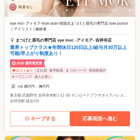
eye mor.-アイモア-/noe lash/ 韓国式まつげと眉毛の専門店 soie punon
｜
アイリスト / 施術者
まつげと眉毛の専門店 eye mor. -アイモア- 吉祥寺店
業界トップクラス★年間休日120日以上/給与月30万以上
可能/早上がり制度あり！
2026 優秀賞受賞
正社員
新卒歓迎
まつげパーマ
美容師免許
口コミあり
オープニング
成人が多い
正
25
万円
36
万円
月給
~
東京都
武蔵野市
吉祥寺本町1-11-30 サンロードプラザダイアパレス吉祥寺912号
吉祥寺駅 徒歩3分
キープする
応募画面へ進む