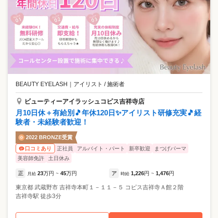
BEAUTY EYELASH
｜
アイリスト / 施術者
ビューティーアイラッシュコピス吉祥寺店
月10日休＋有給別🎵年休120日✨アイリスト研修充実🎵経
験者・未経験者歓迎！
2022 BRONZE受賞
正社員
アルバイト・パート
新卒歓迎
まつげパーマ
口コミあり
美容師免許
土日休み
正
23
万円
45
万円
ア
1,226
円
1,476
円
月給
~
時給
~
東京都
武蔵野市
吉祥寺本町１－１１－５ コピス吉祥寺Ａ館２階
吉祥寺駅 徒歩3分