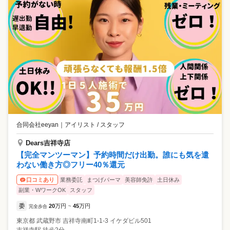
合同会社eeyan
｜
アイリスト / スタッフ
Dears吉祥寺店
【完全マンツーマン】予約時間だけ出勤。誰にも気を遣
わない働き方◎フリー40％還元
業務委託
まつげパーマ
美容師免許
土日休み
口コミあり
副業・WワークOK
スタッフ
委
20
万円
45
万円
完全歩合
~
東京都
武蔵野市
吉祥寺南町1-1-3 イケダビル501