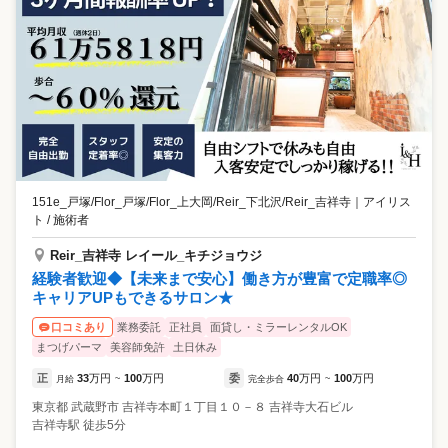
気です。 Q：配属される店舗は？ 百貨店内の店舗となります。百貨店に
ふさわしいマナーや所作の研修もご用意しており、接客業が初めての方
もトップレベルの接客スキルが身につきます。 Q：店舗ごとのスタッフ
の人数は？ 現在、各店舗2～3名が活躍中です。（今回の採用を経て、各
店舗5名ほどに増員予定） Q：リピーターの方の施術頻度は？ 新規のお
客様が３割、リピーター様が７割と、長きに渡ってご愛顧頂いているお
客様ばかり。広報活動は本部が行うため、接客や施術に集中いただけま
す。 ◆入社5年目の先輩が語る、当ブランドの良さ 以前は美容師をして
いましたが、手荒れがひどく退職。その後6年ほどアパレル勤務を経験し
ました。美容師資格も活かせて、施術もメイクもできるケサランパサラ
ンは、色々な事に挑戦したい自分にピッタリでした。当社では、頑張っ
151e_戸塚/Flor_戸塚/Flor_上大岡/Reir_下北沢/Reir_吉祥寺
｜
アイリス
た事をフィードバック頂いたり、それが昇格・昇給に反映されるのがと
ト / 施術者
ても明快でした。実際に入社半年ほどでチーフに、約1年前からエリアマ
ネージャーに抜擢頂きました。 他のブランドと「ケサランパサラン」の
Reir_吉祥寺 レイール_キチジョウジ
違いは、まつげエクステとアイブロウメニューに加えてメイクも手掛け
経験者歓迎◆【未来まで安心】働き方が豊富で定職率◎
て、トータルにお顔をキレイにするお手伝いができるところ。他のサロ
キャリアUPもできるサロン★
ンだと決まったメニューの中からお客様が選んだ施術を行うだけです
が、当社だと「優しい印象になりたい」などフワッとした希望からうか
業務委託
正社員
面貸し・ミラーレンタルOK
口コミあり
がって、顔型分析をして必ず2パターンご提案します。
まつげパーマ
美容師免許
土日休み
正
33
万円
100
万円
委
40
万円
100
万円
月給
~
完全歩合
~
東京都
武蔵野市
吉祥寺本町１丁目１０－８ 吉祥寺大石ビル
吉祥寺駅 徒歩5分