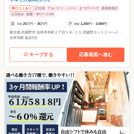
正社員
アルバイト・パート
まつげパーマ
美容師免許
口コミあり
土日休み
副業・WワークOK
正
25
万円
35
万円
ア
1,250
円
2,000
円
月給
~
時給
~
東京都
武蔵野市
吉祥寺本町２丁目１８−１５ 武蔵野カントリーハイツ 211
吉祥寺駅 徒歩5分
キープする
応募画面へ進む