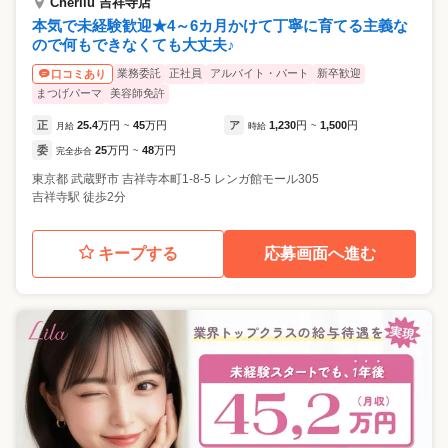
Cherilu 吉祥寺店
本気で未経験歓迎★4～6カ月かけて丁寧に育てる主義な
ので何もできなくても大丈夫♪
業務委託
正社員
アルバイト・パート
新卒歓迎
口コミあり
まつげパーマ
美容師免許
正
25.4
万円
45
万円
ア
1,230
円
1,500
円
月給
~
時給
~
委
25
万円
48
万円
完全歩合
~
東京都
武蔵野市
吉祥寺本町1-8-5 レンガ館モール305
吉祥寺駅 徒歩2分
キープする
応募画面へ進む