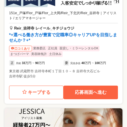
151e_戸塚/Flor_戸塚/Flor_上大岡/Reir_下北沢/Reir_吉祥寺
｜
アイリス
ト / エリアマネージャー
Reir_吉祥寺 レイール_キチジョウジ
*+選べる働き方が豊富で定職率◎キャリアUPを目指しま
せんか？+*
業務委託
正社員
面貸し・ミラーレンタルOK
口コミあり
まつげパーマ
美容師免許
土日休み
正
33
万円
90
万円
委
40
万円
100
万円
月給
~
完全歩合
~
東京都
武蔵野市
吉祥寺本町１丁目１０－８ 吉祥寺大石ビル
吉祥寺駅 徒歩5分
キープする
応募画面へ進む