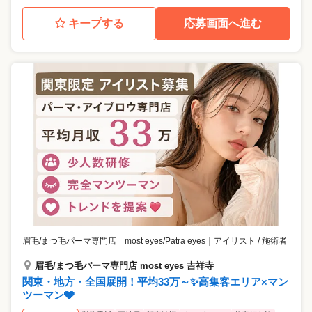
キープする
応募画面へ進む
眉毛/まつ毛パーマ専門店 most eyes/Patra eyes
｜
アイリスト / 施術者
眉毛/まつ毛パーマ専門店 most eyes 吉祥寺
関東・地方・全国展開！平均33万～✨高集客エリア×マン
ツーマン🩶