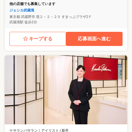
他の店舗でも募集しています
ジェシカ武蔵境
東京都
武蔵野市
境２－２－２５ すきっぷプラザ2Ｆ
武蔵境駅 徒歩2分
キープする
応募画面へ進む
ケサランパサラン
｜
アイリスト / 新卒