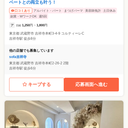
ベートとの両立も叶う！
アルバイト・パート
まつげパーマ
美容師免許
土日休み
口コミあり
副業・WワークOK
週5回
ア
1,250
円
1,800
円
日給
~
東京都
武蔵野市
吉祥寺本町3-4-9 コルティーレC
吉祥寺駅 徒歩8分
他の店舗でも募集しています
sofa吉祥寺
東京都
武蔵野市
吉祥寺本町2-26-2 2階
吉祥寺駅 徒歩6分
キープする
応募画面へ進む