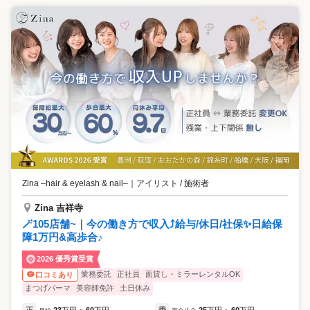
Zina –hair & eyelash & nail–
｜
アイリスト / 施術者
Zina 吉祥寺
🪄105店舗~｜今の働き方で収入⤴️給与/休日/社保✨日給保
障1万円&高歩合♪
2026 優秀賞受賞
業務委託
正社員
面貸し・ミラーレンタルOK
口コミあり
まつげパーマ
美容師免許
土日休み
正
23
万円
60
万円
委
25
万円
60
万円