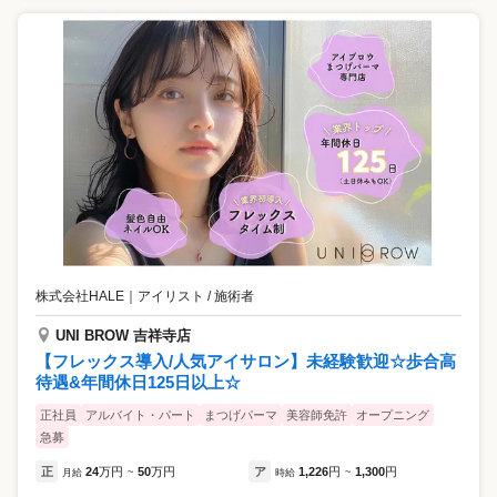
株式会社HALE
｜
アイリスト / 施術者
UNI BROW 吉祥寺店
【フレックス導入/人気アイサロン】未経験歓迎☆歩合高
待遇&年間休日125日以上☆
正社員
アルバイト・パート
まつげパーマ
美容師免許
オープニング
急募
正
24
万円
50
万円
ア
1,226
円
1,300
円
月給
~
時給
~