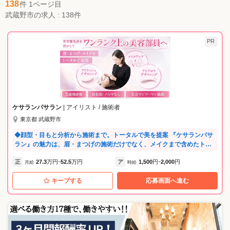
138
件 1ページ目
武蔵野市の求人 : 138件
PR
ケサランパサラン
| アイリスト / 施術者
東京都 武蔵野市
◆顔型・目もと分析から施術まで。トータルで美を提案 『ケサランパサ
ラン』の魅力は、眉・まつげの施術だけでなく、メイクまで含めたトー
タルな提案ができること。眉やまつげのデザインだけでなく、メイクの
正
27.3
万円
52.5
万円
ア
1,500
円
2,000
円
視点をプラスすることで、お客様に「自分らしいナチュラルな美しさ」
月給
~
時給
~
を提案できるブランドです。メイク×施術を掛け合わせたこのスタイル
キープする
応募画面へ進む
は、他にはない特別な技術。「作り込まれた美しさ」ではなく、一人ひ
とりの個性に寄り添うことを大切にしています。 ◆よくある質問 Q：お
客様層は？ 40～60代女性が中心。指名制はないため、様々なパターンの
眉を見ることができ、他社の何倍ものスピードで技術力を高められま
す。 Q：施術時間は？ 初回は45分、２回目からカウンセリング含めて30
分。短時間で高スキルの施術を受けられるため、お忙しいお客様にも人