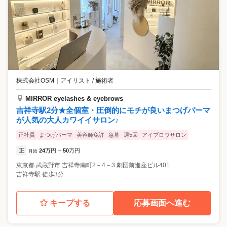
株式会社OSM
｜
アイリスト / 施術者
MIRROR eyelashes & eyebrows
吉祥寺駅2分★全個室・圧倒的にモチが良いまつげパーマ
が人気の大人カワイイサロン♪
正社員
まつげパーマ
美容師免許
急募
週5回
アイブロウサロン
正
24
万円
50
万円
月給
~
東京都
武蔵野市
吉祥寺南町2－4－3 劇団前進座ビル401
吉祥寺駅 徒歩3分
キープする
応募画面へ進む