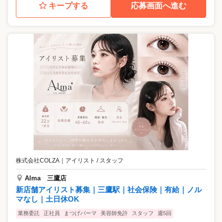
キープする
応募画面へ進む
株式会社COLZA
｜
アイリスト / スタッフ
Alma 三鷹店
新店舗アイリスト募集｜三鷹駅｜社会保険｜有給｜ノル
マなし｜土日休OK
業務委託
正社員
まつげパーマ
美容師免許
スタッフ
週5回