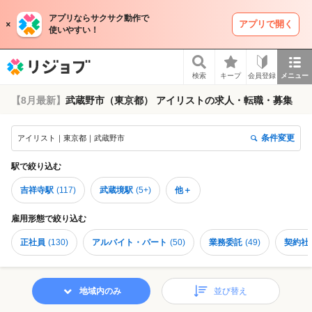
アプリならサクサク動作で
アプリで開く
使いやすい！
リジョブ
検索
キープ
会員登録
メニュー
【8月最新】
武蔵野市（東京都） アイリストの求人・転職・募集
条件変更
アイリスト｜東京都｜武蔵野市
駅
で絞り込む
吉祥寺駅
(
117
)
武蔵境駅
(
5+
)
他＋
雇用形態
で絞り込む
正社員
(
130
)
アルバイト・パート
(
50
)
業務委託
(
49
)
契約社
地域内のみ
並び替え