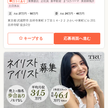
業務委託
正社員
新卒歓迎
まつげパーマ
美容師免許
口コミあり
土日休み
正
27
万円
50
万円
委
24
万円
40
万円
月給
~
月給
~
東京都
武蔵野市
吉祥寺東町３丁目１４−２２ さかいや東町ビル 201
吉祥寺駅 徒歩2分
キープする
応募画面へ進む