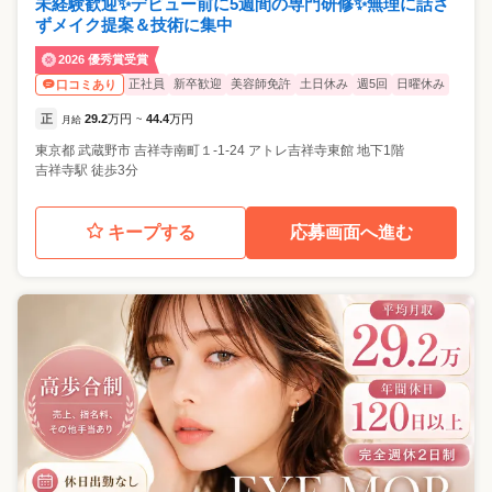
未経験歓迎✨デビュー前に5週間の専門研修✨無理に話さ
ずメイク提案＆技術に集中
2026 優秀賞受賞
正社員
新卒歓迎
美容師免許
土日休み
週5回
日曜休み
口コミあり
正
29.2
万円
44.4
万円
月給
~
東京都
武蔵野市
吉祥寺南町１-1-24 アトレ吉祥寺東館 地下1階
吉祥寺駅 徒歩3分
キープする
応募画面へ進む