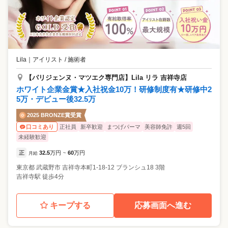
Lila
｜
アイリスト / 施術者
【パリジェンヌ・マツエク専門店】Lila リラ 吉祥寺店
ホワイト企業金賞★入社祝金10万！研修制度有★研修中2
5万・デビュー後32.5万
2025 BRONZE賞受賞
正社員
新卒歓迎
まつげパーマ
美容師免許
週5回
口コミあり
未経験歓迎
正
32.5
万円
60
万円
月給
~
東京都
武蔵野市
吉祥寺本町1-18-12 ブランシュ18 3階
吉祥寺駅 徒歩4分
キープする
応募画面へ進む