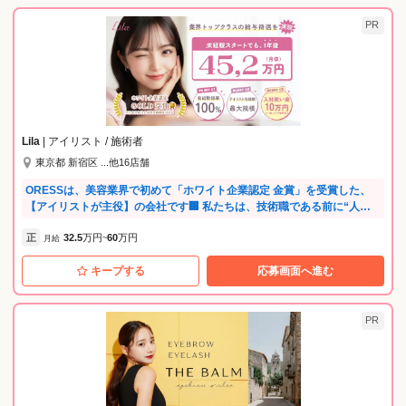
PR
Lila
| アイリスト / 施術者
東京都 新宿区 ...他16店舗
ORESSは、美容業界で初めて「ホワイト企業認定 金賞」を受賞した、
【アイリストが主役】の会社です🏢 私たちは、技術職である前に“人を
幸せにする仕事”である美容の世界で、スタッフ一人ひとりが誇りと安心
正
32.5
万円
60
万円
を持って働ける環境を本気で追求してきました🔍 ＼未経験でもデビュー
月給
~
後月給32.5万円（管理美容師は34.5万円）／ 「収入が不安…」「経験が
キープする
応募画面へ進む
ない…」そんな方も大丈夫。ORESSでは、業界最長クラスの【1ヶ月間
の営業内研修】を完備。全国の研修所には、アイリスト経験者の専任講
師が常駐。モデル集客は会社が全面サポートするため、実践経験を積み
ながら、自信を持ってデビューできます🔥 そして、最大の魅力は「働き
PR
方が選べること」。 ライフスタイルに合わせて【全120通りの働き方】
が可能。「土日は休みたい」「早番多め希望」など、あなたの“理想の働
き方”を実現できます。 実際に、土日祝休みを月4日まで取得できるスタ
ッフも多数在籍しています。 「たくさん入客してしっかり稼ぎたい！」
など、自身で入客枠数を選択できます！ 「美容業界で1番アイリストが