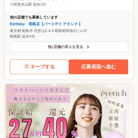
小田急永山駅 徒歩2分
他の店舗でも募集しています
Birthday 昭島店【バースデイ アキシマ 】
東京都
昭島市
代官山2-4-4 昭島昭和第2ビル1F
昭島駅 徒歩4分
他
2
店舗の求人を見る
キープする
応募画面へ進む