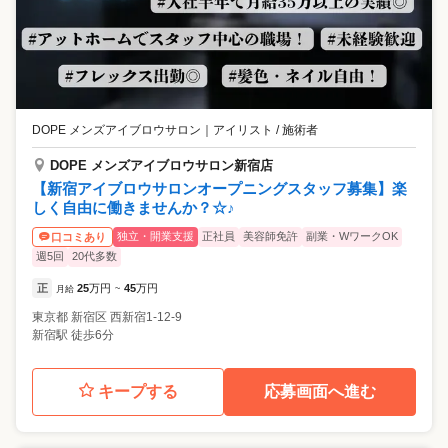
DOPE メンズアイブロウサロン
｜
アイリスト / 施術者
DOPE メンズアイブロウサロン新宿店
【新宿アイブロウサロンオープニングスタッフ募集】楽
しく自由に働きませんか？☆♪
独立・開業支援
正社員
美容師免許
副業・WワークOK
口コミあり
週5回
20代多数
正
25
万円
45
万円
月給
~
東京都
新宿区
西新宿1-12-9
新宿駅 徒歩6分
キープする
応募画面へ進む