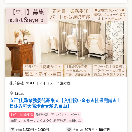
株式会社EVOLU
｜
アイリスト / 施術者
Lilas
☆正社員/業務委託募集☆【入社祝い金有★社保完備★土
日休み可★高歩合★髪爪自由】
独立・開業支援
業務委託
アルバイト・パート
面貸し・ミラーレンタルOK
新卒歓迎
土日休み
ア
1,230
円
2,000
円
委
20
万円
100
万円
時給
~
完全歩合
~