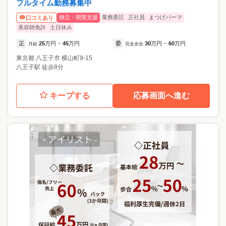
フルタイム勤務募集中
独立・開業支援
業務委託
正社員
まつげパーマ
口コミあり
美容師免許
土日休み
正
25
万円
45
万円
委
30
万円
60
万円
月給
~
完全歩合
~
東京都
八王子市
横山町9-15
八王子駅 徒歩8分
キープする
応募画面へ進む