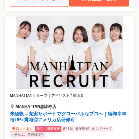
MANHATTANグループ
｜
アイリスト / 施術者
MANHATTAN恵比寿店
未経験→充実サポートでグローバルなプロへ｜給与半年
毎UP×賞与◎アメリカ店研修可
独立・開業支援
正社員
新卒歓迎
まつげパーマ
口コミあり
土日休み
美容師免許