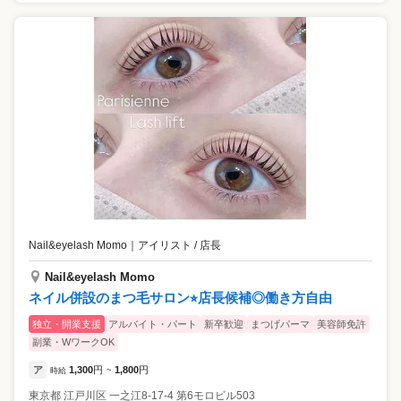
Nail&eyelash Momo
｜
アイリスト / 店長
Nail&eyelash Momo
ネイル併設のまつ毛サロン⭐︎店長候補◎働き方自由
独立・開業支援
アルバイト・パート
新卒歓迎
まつげパーマ
美容師免許
副業・WワークOK
ア
1,300
円
1,800
円
時給
~
東京都
江戸川区
一之江8-17-4 第6モロビル503