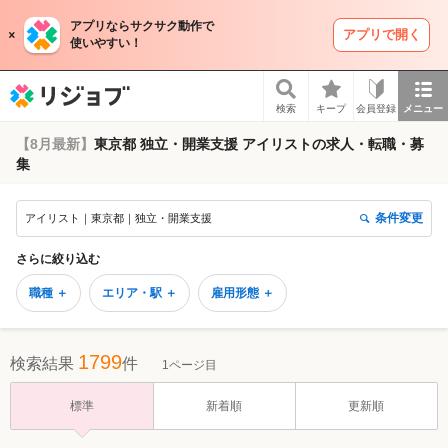
アプリならサクサク動作で
アプリで開く
使いやすい！
リジョブ
検索
キープ
会員登録
メニュー
【8月最新】
東京都 独立・開業支援 アイリストの求人・転職・募
集
条件変更
アイリスト｜東京都｜独立・開業支援
さらに絞り込む
職種 ＋
エリア・駅 ＋
雇用形態 ＋
1799
検索結果
件
1ページ目
標準
新着順
更新順