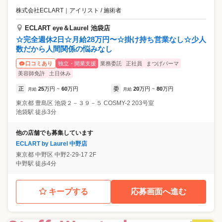
株式会社ECLART
｜
アイリスト / 施術者
ECLART eye＆Laurel 池袋店
☆完全週休2日☆月給28万円〜☆掛け持ち営業なし☆少人
数だから人間関係の悩みなし
独立・開業支援
業務委託
正社員
まつげパーマ
口コミあり
美容師免許
土日休み
正
25
万円
60
万円
委
20
万円
80
万円
月給
~
月給
~
東京都
豊島区
池袋２－３９－５ COSMY-2 203号室
池袋駅 徒歩3分
他の店舗でも募集しています
ECLART by Laurel 中野店
東京都
中野区
中野2-29-17 2F
中野駅 徒歩4分
キープする
応募画面へ進む