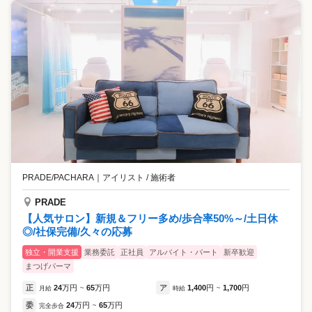
PRADE/PACHARA
｜
アイリスト / 施術者
PRADE
【人気サロン】新規＆フリー多め/歩合率50%～/土日休
◎/社保完備/久々の応募
独立・開業支援
業務委託
正社員
アルバイト・パート
新卒歓迎
まつげパーマ
正
24
万円
65
万円
ア
1,400
円
1,700
円
月給
~
時給
~
委
24
万円
65
万円
完全歩合
~