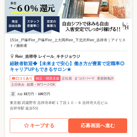
151e_戸塚/Flor_戸塚/Flor_上大岡/Reir_下北沢/Reir_吉祥寺
｜
アイリス
ト / 施術者
Reir_吉祥寺 レイール_キチジョウジ
経験者歓迎◆【未来まで安心】働き方が豊富で定職率◎
キャリアUPもできるサロン★
独立・開業支援
正社員
まつげパーマ
美容師免許
口コミあり
土日休み
副業・WワークOK
正
33
万円
100
万円
月給
~
東京都
武蔵野市
吉祥寺本町１丁目１０－８ 吉祥寺大石ビル
吉祥寺駅 徒歩5分
キープする
応募画面へ進む