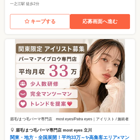
一之江駅 徒歩2分
キープする
応募画面へ進む
眉毛/まつ毛パーマ専門店 most eyes/Patra eyes
｜
アイリスト / 施術者
眉毛/まつ毛パーマ専門店 most eyes 立川
関東・地方・全国展開！平均33万～✨高集客エリア×マン