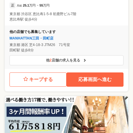
正
25.1
万円
55
万円
月給
~
東京都
渋谷区
恵比寿1-5-8 初鹿野ビル7階
恵比寿駅 徒歩4分
他の店舗でも募集しています
MANHATTAN三田・田町店
東京都
港区
芝4-18-3 JTM26 71号室
田町駅 徒歩8分
他
2
店舗の求人を見る
キープする
応募画面へ進む