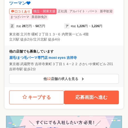
ツーマン🩶
独立・開業支援
正社員
アルバイト・パート
新卒歓迎
口コミあり
まつげパーマ
美容師免許
正
28
万円
50
万円
ア
1,226
円
1,226
円
月給
~
時給
~
東京都
立川市
曙町２丁目１３−６ 内野第一ビル 4階
立川駅 徒歩2分/立川北駅 徒歩4分
他の店舗でも募集しています
眉毛/まつ毛パーマ専門店 most eyes 吉祥寺
東京都
武蔵野市
吉祥寺東町３丁目１４−２２ さかいや東町ビル 201
吉祥寺駅 徒歩2分
他
12
店舗の求人を見る
キープする
応募画面へ進む