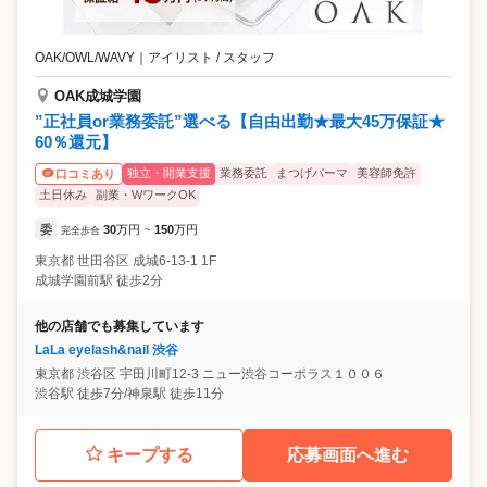
OAK/OWL/WAVY
｜
アイリスト / スタッフ
OAK成城学園
”正社員or業務委託”選べる【自由出勤★最大45万保証★
60％還元】
独立・開業支援
業務委託
まつげパーマ
美容師免許
口コミあり
土日休み
副業・WワークOK
委
30
万円
150
万円
完全歩合
~
東京都
世田谷区
成城6-13-1 1F
成城学園前駅 徒歩2分
他の店舗でも募集しています
LaLa eyelash&nail 渋谷
東京都
渋谷区
宇田川町12-3 ニュー渋谷コーポラス１００６
渋谷駅 徒歩7分/神泉駅 徒歩11分
キープする
応募画面へ進む