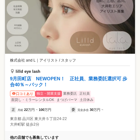
株式会社 and L
｜
アイリスト / スタッフ
lilld eye lash
9月田町店 NEWOPEN！ 正社員、業務委託選択可 歩
合40％～バック！
独立・開業支援
業務委託
正社員
口コミあり
面貸し・ミラーレンタルOK
まつげパーマ
土日休み
正
22
万円
100
万円
委
30
万円
月給
~
完全歩合
~
東京都
品川区
東大井５丁目24-22
大井町駅 徒歩2分
他の店舗でも募集しています