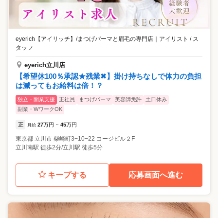
eyerich【アイリッチ】/まつげパーマと眉毛の専門店
｜
アイリスト / ス
タッフ
eyerich立川店
【希望休100％承認★残業✖︎】掛け持ちなしで体力の負担
は減ってもお給料は倍！？
独立・開業支援
正社員
まつげパーマ
美容師免許
土日休み
副業・WワークOK
正
27
万円
45
万円
月給
~
東京都
立川市
柴崎町3−10−22 コージビル２F
立川南駅 徒歩2分/立川駅 徒歩5分
キープする
応募画面へ進む