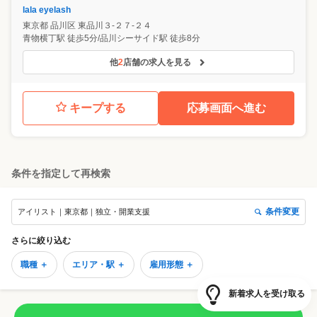
lala eyelash
東京都
品川区
東品川３-２７-２４
青物横丁駅 徒歩5分/品川シーサイド駅 徒歩8分
他
2
店舗の求人を見る
キープする
応募画面へ進む
条件を指定して再検索
条件変更
アイリスト｜東京都｜独立・開業支援
さらに絞り込む
職種 ＋
エリア・駅 ＋
雇用形態 ＋
新着求人を受け取る