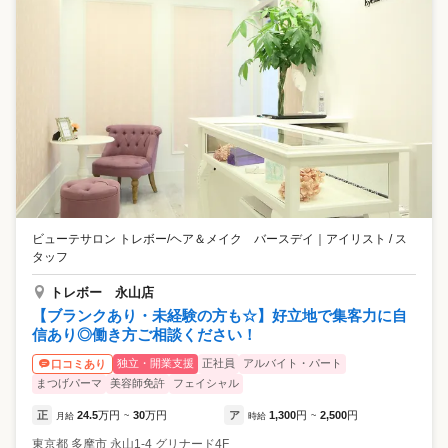
ビューテサロン トレボー/ヘア＆メイク バースデイ
｜
アイリスト / ス
タッフ
トレボー 永山店
【ブランクあり・未経験の方も☆】好立地で集客力に自
信あり◎働き方ご相談ください！
独立・開業支援
正社員
アルバイト・パート
口コミあり
まつげパーマ
美容師免許
フェイシャル
正
24.5
万円
30
万円
ア
1,300
円
2,500
円
月給
~
時給
~
東京都
多摩市
永山1-4 グリナード4F