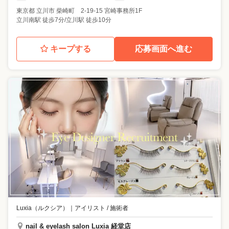
東京都
立川市
柴崎町 2-19-15 宮崎事務所1F
立川南駅 徒歩7分/立川駅 徒歩10分
キープする
応募画面へ進む
Luxia（ルクシア）
｜
アイリスト / 施術者
nail & eyelash salon Luxia 経堂店