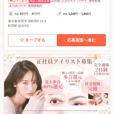
独立・開業支援
正社員
アルバイト・パート
新卒歓迎
口コミあり
まつげパーマ
美容師免許
正
23
万円
37
万円
ア
1,226
円
1,662
円
月給
~
時給
~
東京都
町田市
原町田6-14-4
町田駅 徒歩3分
キープする
応募画面へ進む