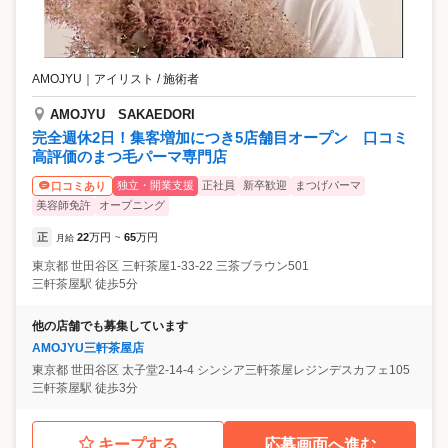
AMOJYU
｜
アイリスト / 施術者
AMOJYU SAKAEDORI
完全週休2日！集客増加につき5店舗目オープン 口コミ
高評価のまつ毛パーマ専門店
独立・開業支援
正社員
新卒歓迎
まつげパーマ
口コミあり
美容師免許
オープニング
正
22
万円
65
万円
月給
~
東京都
世田谷区
三軒茶屋1-33-22 三茶ブラウン501
三軒茶屋駅 徒歩5分
他の店舗でも募集しています
AMOJYU三軒茶屋店
東京都
世田谷区
太子堂2-14-4 シンシア三軒茶屋レジンデスカフェ105
三軒茶屋駅 徒歩3分
キープする
応募画面へ進む