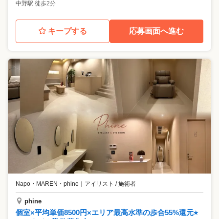
中野駅 徒歩2分
キープする
応募画面へ進む
Napo・MAREN・phine
｜
アイリスト / 施術者
phine
個室×平均単価8500円×エリア最高水準の歩合55%還元⭐︎