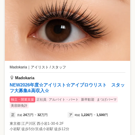
Madokaria
｜
アイリスト / スタッフ
Madokaria
NEW2026年度☆アイリスト☆アイブロウリスト スタッ
フ大募集&高収入☆
独立・開業支援
正社員
アルバイト・パート
新卒歓迎
まつげパーマ
美容師免許
正
24
万円
32
万円
ア
1,226
円
1,500
円
月給
~
時給
~
東京都
江戸川区
西小岩1-30-6 2F
小岩駅 徒歩5分/京成小岩駅 徒歩12分