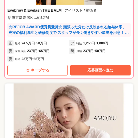
働きやすいサロンをつくる」それがORESSのこだわりです🕊️ 歩合還元
や各種手当も充実✨ 指名料（550〜1100円）全額バック、口コミ投稿手
Eyebrow & Eyelash THE BALM
| アイリスト / 施術者
当、皆勤・店販手当、住宅手当（月1万円）など、頑張りがそのままお給
東京都 新宿区 ...他8店舗
料に反映される仕組みです。3ヶ月ごとの昇給査定や、賞与制度もあり、
やりがいを実感できる環境です。 ORESSでは、“仕事”も“私生活”も、
☆REJOB AWARD優秀賞受賞☆ 頑張った分だけ反映される給与体系、
どちらも大切にしてほしいからこそ、有給取得は100％推奨。予約を切
充実の福利厚生と研修制度で スタッフが長く働きやすい環境を用意！ 2
って休憩がしっかり取れるように配慮し、残業も基本的にゼロです。さ
年で9店舗拡大の急成長サロンのため その分新しいポジションやキャリ
らに、施術以外の電話やクレーム対応は本社のコールセンターが担って
正
24.5
万円
50
万円
ア
1,250
円
1,800
円
アアップの機会も多いです♪ しっかりとお休みもとれるのでプライベー
月給
~
時給
~
くれるので、現場は施術に集中できる安心の体制です📞 社員のキャリア
トも充実★ メリハリをつけて働くことができます。
委
23
万円
65
万円
契
23
万円
50
万円
完全歩合
~
月給
~
も長期的にサポートしています。 売上・接客・技術に応じてキャリアア
委
23
万円
65
万円
ップできる明確な評価制度があり、店長・マネージャー・トレーナーな
月給
~
どへのステップアップも実現可能。出産後の復帰支援や育休制度（取得
キープする
応募画面へ進む
率100％）も整備しており、ママアイリストも多数活躍中です🧸🎶 全国
で300店舗以上展開し、成長を続けるORESSだからこそ、できることが
ある。 「働きやすさ」「学び」「収入」「仲間」「安心」――どれをと
っても、業界トップクラスの環境がここにはあります🎖️ あなたの“これか
らの美容人生”、ORESSで新しい一歩を踏み出してみませんか？