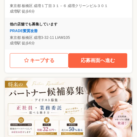
東京都
板橋区
成増１丁目３１－６ 成増クリーンビル３０１
成増駅 徒歩6分
他の店舗でも募集しています
PRADE髪質改善
東京都
板橋区
成増3-32-11 LIAM105
成増駅 徒歩6分
キープする
応募画面へ進む