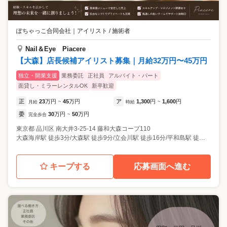
ぽちゃっこ合同会社
｜
アイリスト / 施術者
Nail＆Eye Piacere
【大森】店長候補アイリスト募集｜月給32万円〜45万円
独立・開業支援
業務委託
正社員
アルバイト・パート
面貸し・ミラーレンタルOK
新卒歓迎
正
23
万円
45
万円
ア
1,300
円
1,600
円
月給
~
時給
~
委
30
万円
50
万円
完全歩合
~
東京都
品川区
南大井3-25-14 藤和大森コープ110
大森海岸駅 徒歩3分/大森駅 徒歩9分/立会川駅 徒歩16分/平和島駅 徒歩17分
キープする
応募画面へ進む