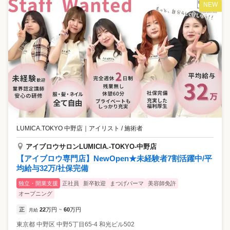
NEW
LUMICA.TOKYO 中野店
｜
アイリスト / 施術者
アイブロウサロンLUMICIA.-TOKYO-中野店
【アイブロウ専門店】NewOpen★未経験者7割活躍中/平
均給与32万/社保完備
独立・開業支援
正社員
新卒歓迎
まつげパーマ
美容師免許
オープニング
正
22
万円
60
万円
月給
~
東京都
中野区
中野5丁目65-4 和光ビル502