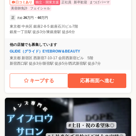
独立・開業支援
正社員
新卒歓迎
まつげパーマ
口コミあり
美容師免許
フェイシャル
正
26
万円
60
万円
月給
~
東京都
中央区
銀座2-8-5 銀座石川ビル7階
銀座一丁目駅 徒歩3分/東銀座駅 徒歩6分
他の店舗でも募集しています
GLIDE（グライド）EYEBROW＆BEAUTY
東京都
新宿区
西新宿7-10-17 会田西新宿ビル 5階
新宿西口駅 徒歩3分/新宿駅 徒歩5分/西武新宿駅 徒歩7分
キープする
応募画面へ進む