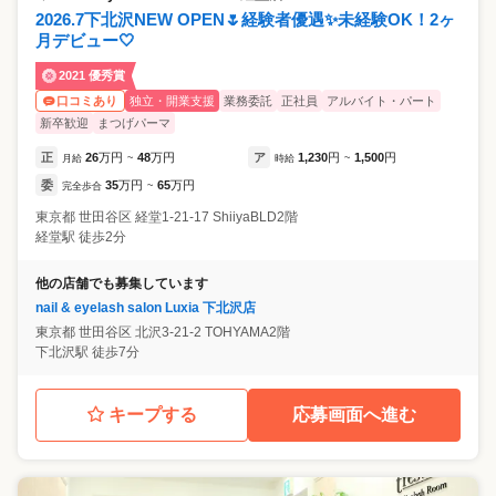
2026.7下北沢NEW OPEN🌷経験者優遇✨未経験OK！2ヶ
月デビュー🤍
2021 優秀賞
独立・開業支援
業務委託
正社員
アルバイト・パート
口コミあり
新卒歓迎
まつげパーマ
正
26
万円
48
万円
ア
1,230
円
1,500
円
月給
~
時給
~
委
35
万円
65
万円
完全歩合
~
東京都
世田谷区
経堂1-21-17 ShiiyaBLD2階
経堂駅 徒歩2分
他の店舗でも募集しています
nail & eyelash salon Luxia 下北沢店
東京都
世田谷区
北沢3-21-2 TOHYAMA2階
下北沢駅 徒歩7分
キープする
応募画面へ進む