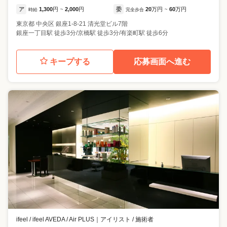
ア
1,300
円
2,000
円
委
20
万円
60
万円
時給
~
完全歩合
~
東京都
中央区
銀座1-8-21 清光堂ビル7階
銀座一丁目駅 徒歩3分/京橋駅 徒歩3分/有楽町駅 徒歩6分
キープする
応募画面へ進む
ifeel / ifeel AVEDA / Air PLUS
｜
アイリスト / 施術者