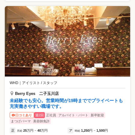
WHD
｜
アイリスト / スタッフ
Berry Eyes 二子玉川店
未経験でも安心。営業時間が19時まででプライベートも
充実働きやすい職場です。
週2回
正社員
アルバイト・パート
新卒歓迎
口コミあり
まつげパーマ
美容師免許
正
25
万円
40
万円
ア
1,250
円
1,500
円
月給
~
時給
~