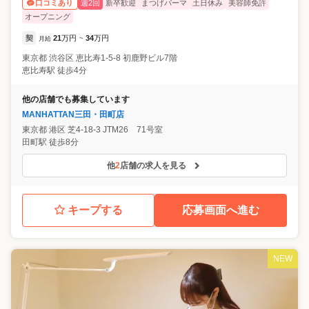
週2回
新卒歓迎
まつげパーマ
土日休み
美容師免許
口コミあり
オープニング
契
21
万円
34
万円
月給
~
東京都
渋谷区
恵比寿1-5-8 初鹿野ビル7階
恵比寿駅 徒歩4分
他の店舗でも募集しています
MANHATTAN三田・田町店
東京都
港区
芝4-18-3 JTM26 71号室
田町駅 徒歩8分
他
2
店舗の求人を見る
キープする
応募画面へ進む
NEW