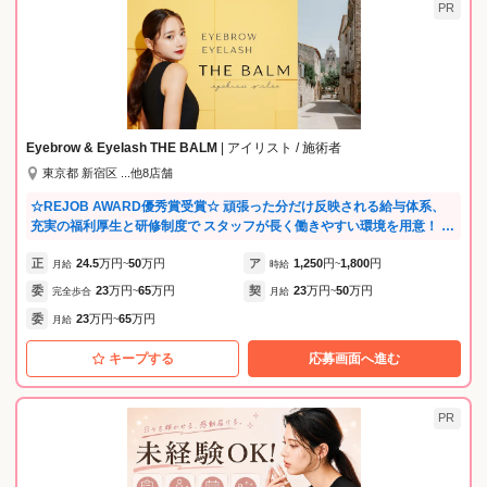
PR
Eyebrow & Eyelash THE BALM
| アイリスト / 施術者
東京都 新宿区 ...他8店舗
☆REJOB AWARD優秀賞受賞☆ 頑張った分だけ反映される給与体系、
充実の福利厚生と研修制度で スタッフが長く働きやすい環境を用意！ 2
年で9店舗拡大の急成長サロンのため その分新しいポジションやキャリ
正
24.5
万円
50
万円
ア
1,250
円
1,800
円
アアップの機会も多いです♪ しっかりとお休みもとれるのでプライベー
月給
~
時給
~
トも充実★ メリハリをつけて働くことができます。
委
23
万円
65
万円
契
23
万円
50
万円
完全歩合
~
月給
~
委
23
万円
65
万円
月給
~
キープする
応募画面へ進む
PR