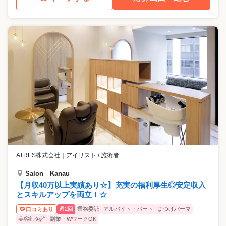
ATRES株式会社
｜
アイリスト / 施術者
Salon Kanau
【月収40万以上実績あり☆】充実の福利厚生◎安定収入
とスキルアップを両立！☆
週2回
業務委託
アルバイト・パート
まつげパーマ
口コミあり
美容師免許
副業・WワークOK