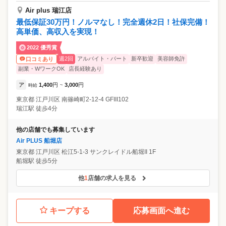
Air plus 瑞江店
最低保証30万円！ノルマなし！完全週休2日！社保完備！
高単価、高収入を実現！
2022 優秀賞
週2回
アルバイト・パート
新卒歓迎
美容師免許
口コミあり
副業・WワークOK
店長経験あり
ア
1,400
円
3,000
円
時給
~
東京都
江戸川区
南篠崎町2-12-4 GFIII102
瑞江駅 徒歩4分
他の店舗でも募集しています
Air PLUS 船堀店
東京都
江戸川区
松江5-1-3 サンクレイドル船堀II 1F
船堀駅 徒歩5分
他
1
店舗の求人を見る
キープする
応募画面へ進む