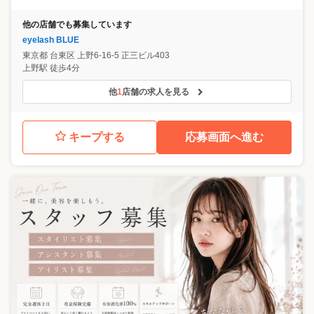
他の店舗でも募集しています
eyelash BLUE
東京都
台東区
上野6-16-5 正三ビル403
上野駅 徒歩4分
他
1
店舗の求人を見る
キープする
応募画面へ進む