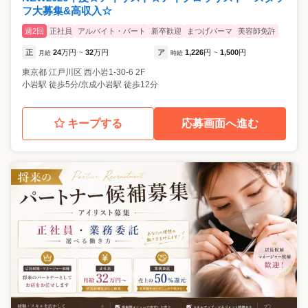
フ大募集&高収入☆
週2回
正社員
アルバイト・パート
新卒歓迎
まつげパーマ
美容師免許
正
24
万円
32
万円
ア
1,226
円
1,500
円
月給
~
時給
~
東京都
江戸川区
西小岩1-30-6 2F
小岩駅 徒歩5分/京成小岩駅 徒歩12分
キープする
応募画面へ進む