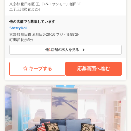
東京都
世田谷区
玉川3-5-1 サンモール飯田3F
二子玉川駅 徒歩2分
他の店舗でも募集しています
SherryDoll
東京都
町田市
原町田6-28-16 フジビル88’2F
町田駅 徒歩5分
他
1
店舗の求人を見る
キープする
応募画面へ進む