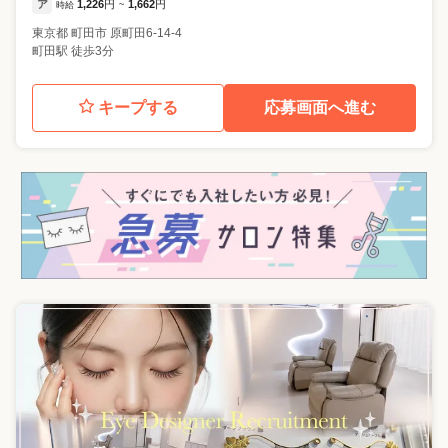
ア
1,226
円
1,662
円
時給
~
東京都
町田市
原町田6-14-4
町田駅 徒歩3分
キープする
応募画面へ進む