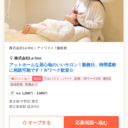
株式会社La lino
｜
アイリスト / 施術者
株式会社La lino
アットホームな居心地のいいサロン！勤務日、時間柔軟
に相談可能です！Ｗワーク歓迎☆
週2回
アルバイト・パート
副業・WワークOK
週5回
口コミあり
地域密着
制服あり
ア
1,250
円
1,500
円
時給
~
東京都
中野区
鷺宮
都立家政駅 徒歩0分
キープする
応募画面へ進む