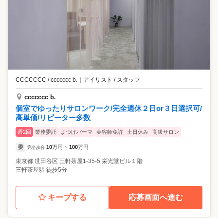
CCCCCCC / ccccccc b.
｜
アイリスト / スタッフ
ccccccc b.
個室でゆったりサロンワーク/完全週休２日or３日選択可/
高単価/リピーター多数
週2回
業務委託
まつげパーマ
美容師免許
土日休み
高級サロン
委
10
万円
100
万円
完全歩合
~
東京都
世田谷区
三軒茶屋1-35-5 栄光堂ビル１階
三軒茶屋駅 徒歩5分
キープする
応募画面へ進む