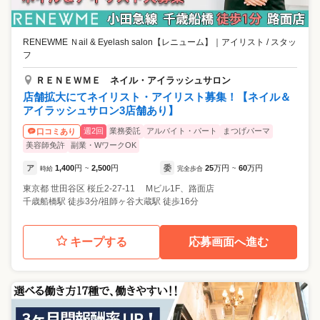
ら嬉しいこと」を常に考えながら 安心してお任せいただける接客と空間
づくりを大切に 特別な時間をご提供しています✨ 回転重視ではなく、 お
客様としっかり向き合える接客がしたい方に ぴったりのサロンです🌷 🔸
RENEWME Ｎail & Eyelash salon【レニューム】
｜
アイリスト / スタッ
働きやすい環境のポイント🔸 年齢や経験に関係なく活躍できる環境です
フ
☆ スタッフ同士の価値観が近く、 自然と助け合える温かい雰囲気が魅
力。 ・髪色自由（規定あり） ・ネイル／アイの施術無料 ・おしゃれな
ＲＥＮＥＷＭＥ ネイル・アイラッシュサロン
制服あり ・資格取得支援制度あり ・店販商品の購入も可能 ・全店舗駅
店舗拡大にてネイリスト・アイリスト募集！【ネイル＆
チカ5分！ ・産休育休実績100％
アイラッシュサロン3店舗あり】
週2回
業務委託
アルバイト・パート
まつげパーマ
口コミあり
美容師免許
副業・WワークOK
ア
1,400
円
2,500
円
委
25
万円
60
万円
時給
~
完全歩合
~
東京都
世田谷区
桜丘2-27-11 Mビル1F、路面店
千歳船橋駅 徒歩3分/祖師ヶ谷大蔵駅 徒歩16分
キープする
応募画面へ進む