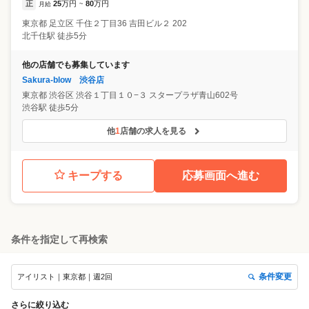
正
25
万円
80
万円
月給
~
東京都
足立区
千住２丁目36 吉田ビル２ 202
北千住駅 徒歩5分
他の店舗でも募集しています
Sakura-blow 渋谷店
東京都
渋谷区
渋谷１丁目１０−３ スタープラザ青山602号
渋谷駅 徒歩5分
他
1
店舗の求人を見る
キープする
応募画面へ進む
条件を指定して再検索
条件変更
アイリスト｜東京都｜週2回
さらに絞り込む