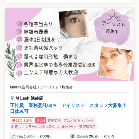
Mature合同会社
｜
アイリスト / 施術者
M Lash 池袋店
正社員 業務委託60％ アイリスト スタッフ大募集土
日休み可
週2回
業務委託
アルバイト・パート
口コミあり
面貸し・ミラーレンタルOK
まつげパーマ
美容師免許
ア
1,500
円
2,000
円
委
26
万円
70
万円
時給
~
完全歩合
~