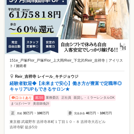
151e_戸塚/Flor_戸塚/Flor_上大岡/Reir_下北沢/Reir_吉祥寺
｜
アイリス
ト / 施術者
Reir_吉祥寺 レイール_キチジョウジ
経験者歓迎◆【未来まで安心】働き方が豊富で定職率◎
キャリアUPもできるサロン★
週2回
業務委託
正社員
面貸し・ミラーレンタルOK
口コミあり
まつげパーマ
美容師免許
正
33
万円
100
万円
委
40
万円
100
万円
月給
~
完全歩合
~
東京都
武蔵野市
吉祥寺本町１丁目１０－８ 吉祥寺大石ビル
吉祥寺駅 徒歩5分