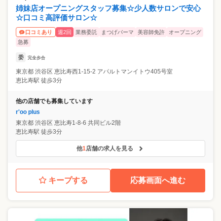
姉妹店オープニングスタッフ募集☆少人数サロンで安心
☆口コミ高評価サロン☆
週2回
業務委託
まつげパーマ
美容師免許
オープニング
口コミあり
急募
委
完全歩合
東京都
渋谷区
恵比寿西1-15-2 アパルトマンイトウ405号室
恵比寿駅 徒歩3分
他の店舗でも募集しています
r'oo plus
東京都
渋谷区
恵比寿1-8-6 共同ビル2階
恵比寿駅 徒歩3分
他
1
店舗の求人を見る
キープする
応募画面へ進む