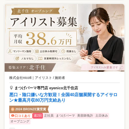
株式会社nicott
｜
アイリスト / 施術者
まつげパーマ専門店 eyenico北千住店
悪口・陰口嫌いな方歓迎！全国40店舗展開するアイサロ
ン★最高月収80万円支給あり
2024 BRONZE賞受賞
週2回
正社員
まつげパーマ
美容師免許
土日休み
口コミあり
オープニング