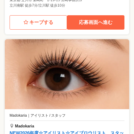
東京都
立川市
柴崎町 2-19-15 宮崎事務所1F
立川南駅 徒歩7分/立川駅 徒歩10分
キープする
応募画面へ進む
Madokaria
｜
アイリスト / スタッフ
Madokaria
NEW2026年度☆アイリスト☆アイブロウリスト スタッ