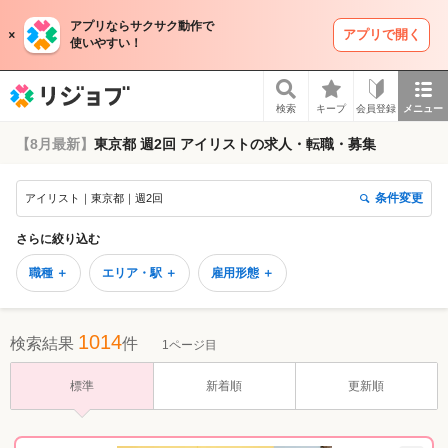
アプリならサクサク動作で
アプリで開く
使いやすい！
リジョブ
検索
キープ
会員登録
メニュー
【8月最新】
東京都 週2回 アイリストの求人・転職・募集
条件変更
アイリスト｜東京都｜週2回
さらに絞り込む
職種 ＋
エリア・駅 ＋
雇用形態 ＋
1014
検索結果
件
1ページ目
標準
新着順
更新順