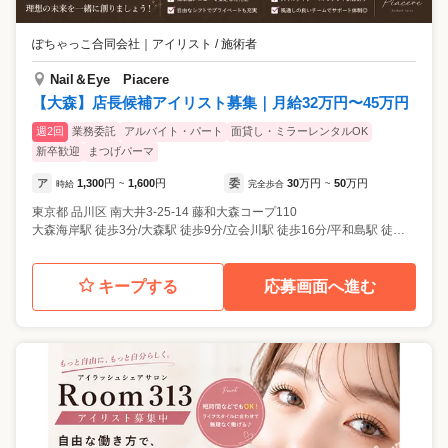
ぽちゃっこ合同会社
｜
アイリスト / 施術者
Nail＆Eye Piacere
【大森】店長候補アイリスト募集｜月給32万円〜45万円
週2回
業務委託
アルバイト・パート
面貸し・ミラーレンタルOK
新卒歓迎
まつげパーマ
ア
1,300
円
1,600
円
委
30
万円
50
万円
時給
~
完全歩合
~
東京都
品川区
南大井3-25-14 藤和大森コープ110
大森海岸駅 徒歩3分/大森駅 徒歩9分/立会川駅 徒歩16分/平和島駅 徒歩17分
キープする
応募画面へ進む