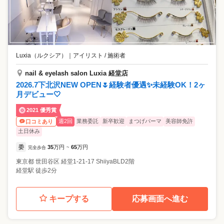
Luxia（ルクシア）
｜
アイリスト / 施術者
nail & eyelash salon Luxia 経堂店
2026.7下北沢NEW OPEN🌷経験者優遇✨未経験OK！2ヶ
月デビュー🤍
2021 優秀賞
週2回
業務委託
新卒歓迎
まつげパーマ
美容師免許
口コミあり
土日休み
委
35
万円
65
万円
完全歩合
~
東京都
世田谷区
経堂1-21-17 ShiiyaBLD2階
経堂駅 徒歩2分
キープする
応募画面へ進む