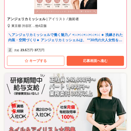
アンジェリカミッシェル
| アイリスト / 施術者
東京都 渋谷区 ...他4店舗
＼アンジェリカミッシェルで働く魅力／ +:-:+:-:+:-:+:-:+:-: 🔸 洗練された
内装・空間づくり🔸 アンジェリカミッシェルは、 **30代の大人女性をメ
インターゲット**にした 上品で洗練されたサロンづくりを大切にしてい
正
23.5
万円
37
万円
ます✨ 内装・照明・香り・音楽など、 五感で“非日常”を感じていただけ
月給
~
る空間を意識。 落ち着いた雰囲気の中で、 お客様にもスタッフにも心地
キープする
応募画面へ進む
よい環境を整えています。 「ここに来ると気分が上がる」「日常を忘れ
られる」 そんな声を多くいただくサロンです☆ 🔸未経験でも安心の研修
制度🔸 在籍スタッフの【約8割が未経験】からスタート‼️ ・入社後はモデ
ル施術中心の研修 →技術チェックテストを実施し、合格すると晴れて
デビュー！ ・営業時間内で入客〜施術の流れを習得 ・一人ひとりの理解
度に合わせたフォロー体制 約1か月でのデビューを目指しつつ、 無理な
く・確実に成長できるカリキュラムです。 デビュー後もスキルアップの
ための社内コンテンツなどがあり、 経験を積みながら、着実にスキルア
ップできる環境です☆ 【1か月デビューのメリット✨】 ・早い段階
でご入客できるため、ネイリストとしての楽しさややりがいを早く実感
✨ ・デビュー後は売上も立てられるため、インセンティブへの反映が
早い 大会の審査員や入賞したスタッフもおり、未経験からでもスキ
ルを発揮できる環境を整えております！ 🔸最も大切にしている「おもて
なし」🔸 施術だけでなく、お客様一人一人に向き合い、 「自分がされた