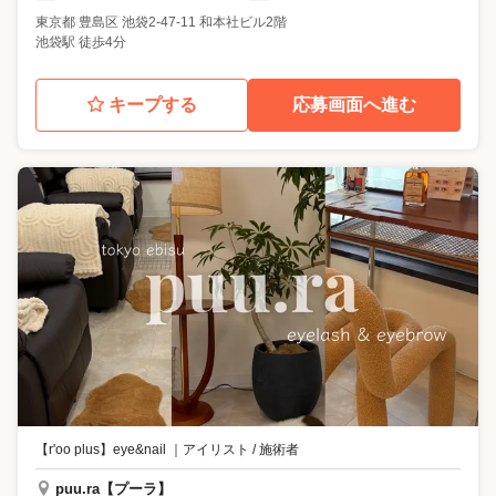
東京都
豊島区
池袋2-47-11 和本社ビル2階
池袋駅 徒歩4分
キープする
応募画面へ進む
【r'oo plus】eye&nail
｜
アイリスト / 施術者
puu.ra【プーラ】