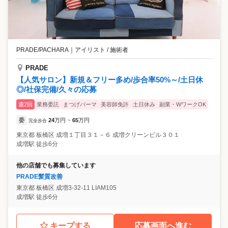
PRADE/PACHARA
｜
アイリスト / 施術者
PRADE
【人気サロン】新規＆フリー多め/歩合率50%～/土日休
◎/社保完備/久々の応募
週2回
業務委託
まつげパーマ
美容師免許
土日休み
副業・WワークOK
委
24
万円
65
万円
完全歩合
~
東京都
板橋区
成増１丁目３１－６ 成増クリーンビル３０１
成増駅 徒歩6分
他の店舗でも募集しています
PRADE髪質改善
東京都
板橋区
成増3-32-11 LIAM105
成増駅 徒歩6分
キープする
応募画面へ進む