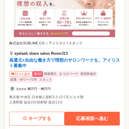
株式会社SUBLIME CO.
｜
アイリスト / スタッフ
eyelash share salon Room313
高還元×自由な働き方で理想のサロンワークを。アイリス
ト募集中
週2回
業務委託
まつげパーマ
美容師免許
口コミあり
副業・WワークOK
スタッフ
委
30
万円
60
万円
完全歩合
~
東京都
中央区
日本橋人形町3-3-13 CICビル６階
人形町駅 徒歩2分/浜町駅 徒歩11分
キープする
応募画面へ進む