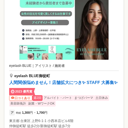
eyelash BLUE
｜
アイリスト / 施術者
eyelash BLUE御徒町
人間関係悩めません！店舗拡大につき✨ STAFF 大募集✨
2023 優秀賞
週2回
アルバイト・パート
まつげパーマ
土日休み
口コミあり
美容師免許
副業・WワークOK
ア
1,300
円
1,700
円
時給
~
東京都
台東区
上野6-1-1 小西本店ビル6階
仲御徒町駅 徒歩2分/新御徒町駅 徒歩7分