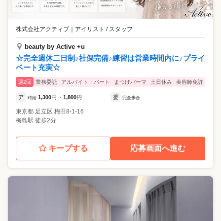
株式会社アクティブ
｜
アイリスト / スタッフ
beauty by Active +u
☆完全週休二日制♪社保完備♪練習は営業時間内に♪プライ
ベート充実☆
週2回
業務委託
アルバイト・パート
まつげパーマ
土日休み
美容師免許
ア
1,300
円
1,800
円
委
時給
~
完全歩合
東京都
足立区
梅田8-1-16
梅島駅 徒歩2分
キープする
応募画面へ進む