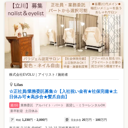
株式会社EVOLU
｜
アイリスト / 施術者
Lilas
☆正社員/業務委託募集☆【入社祝い金有★社保完備★土
日休み可★高歩合★髪爪自由】
週2回
業務委託
アルバイト・パート
面貸し・ミラーレンタルOK
新卒歓迎
土日休み
ア
1,230
円
2,000
円
委
20
万円
100
万円
時給
~
完全歩合
~