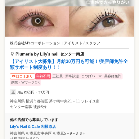
株式会社M'sコーポレーション
｜
アイリスト / スタッフ
Plumeria by Lily's nail センター南店
【アイリスト大募集】月給30万円も可能！/美容師免許全
額サポート制度あり！！
年齢不問
正社員
新卒歓迎
まつげパーマ
美容師免許
口コミあり
副業・WワークOK
正
23
万円
37
万円
月給
~
神奈川県
横浜市都筑区
茅ケ崎中央21－11 ソレイユ南
センター南駅 徒歩8分
他の店舗でも募集しています
Lily's Nail & Cafe 相模原店
神奈川県
相模原市中央区
相模原5－9－3 ３F
相模原駅 徒歩9分