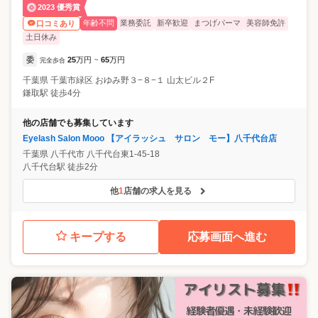
2023 優秀賞
年齢不問
業務委託
新卒歓迎
まつげパーマ
美容師免許
口コミあり
土日休み
委
25
万円
65
万円
完全歩合
~
千葉県
千葉市緑区
おゆみ野３−８−１ 山太ビル２F
鎌取駅 徒歩4分
他の店舗でも募集しています
Eyelash Salon Mooo 【アイラッシュ サロン モー】八千代台店
千葉県
八千代市
八千代台東1-45-18
八千代台駅 徒歩2分
他
1
店舗の求人を見る
キープする
応募画面へ進む