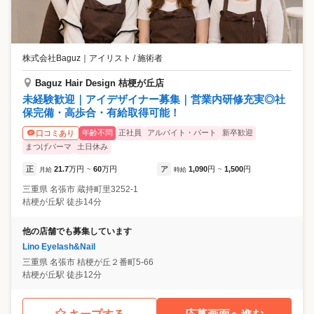
株式会社Baguz
｜
アイリスト / 施術者
Baguz Hair Design 桔梗が丘店
未経験歓迎｜アイデザイナー募集｜営業内研修充実◎社
保完備・高歩合・有給取得可能！
年齢不問
正社員
アルバイト・パート
新卒歓迎
口コミあり
まつげパーマ
土日休み
正
21.7
万円
60
万円
ア
1,090
円
1,500
円
月給
~
時給
~
三重県
名張市
蔵持町里3252-1
桔梗が丘駅 徒歩14分
他の店舗でも募集しています
Lino Eyelash&Nail
三重県
名張市
桔梗が丘２番町5-66
桔梗が丘駅 徒歩12分