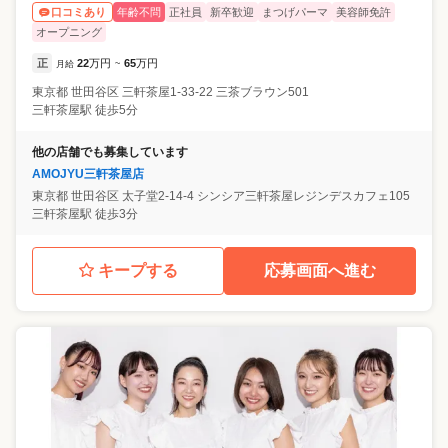
年齢不問
正社員
新卒歓迎
まつげパーマ
美容師免許
口コミあり
オープニング
正
22
万円
65
万円
月給
~
東京都
世田谷区
三軒茶屋1-33-22 三茶ブラウン501
三軒茶屋駅 徒歩5分
他の店舗でも募集しています
AMOJYU三軒茶屋店
東京都
世田谷区
太子堂2-14-4 シンシア三軒茶屋レジンデスカフェ105
三軒茶屋駅 徒歩3分
キープする
応募画面へ進む