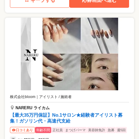
キープする
応募画面へ進む
株式会社bloom
｜
アイリスト / 施術者
NARERU ライカム
【最大35万円保証】No.1サロン★経験者アイリスト募
集！ガソリン代・高速代支給
年齢不問
正社員
まつげパーマ
美容師免許
急募
週5回
口コミあり