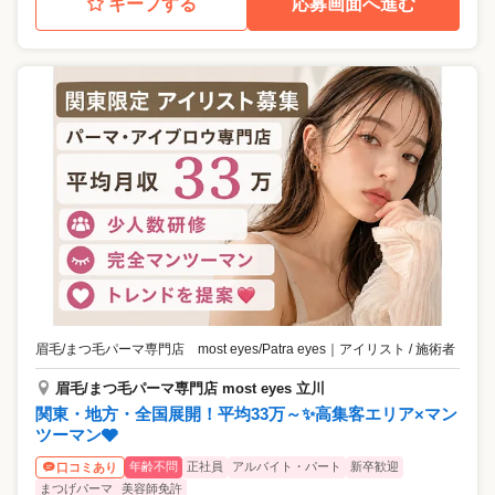
キープする
応募画面へ進む
眉毛/まつ毛パーマ専門店 most eyes/Patra eyes
｜
アイリスト / 施術者
眉毛/まつ毛パーマ専門店 most eyes 立川
関東・地方・全国展開！平均33万～✨高集客エリア×マン
ツーマン🩶
年齢不問
正社員
アルバイト・パート
新卒歓迎
口コミあり
まつげパーマ
美容師免許