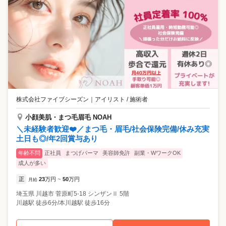
株式会社ファイブシーズン
｜
アイリスト / 施術者
小顔美肌・まつ毛眉毛 NOAH
＼未経験者歓迎❤️／まつ毛・眉毛/社会保険完備/休み充実
土日も◎/年2回賞与あり
年齢不問
正社員
まつげパーマ
美容師免許
副業・WワークOK
成人が多い
正
23
万円
50
万円
月給
~
埼玉県
川越市
菅原町5-18 シンザンⅡ 5階
川越駅 徒歩6分/本川越駅 徒歩16分