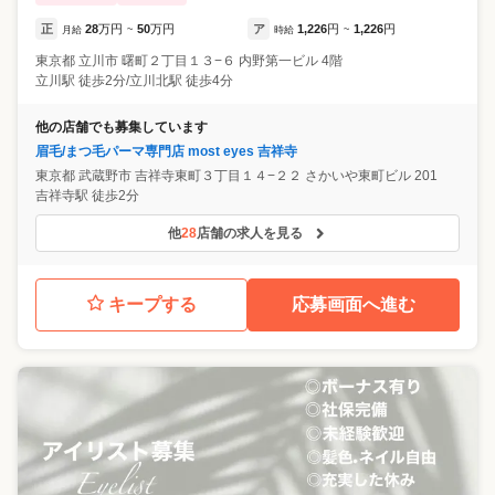
正
28
万円
50
万円
ア
1,226
円
1,226
円
月給
~
時給
~
東京都
立川市
曙町２丁目１３−６ 内野第一ビル 4階
立川駅 徒歩2分/立川北駅 徒歩4分
他の店舗でも募集しています
眉毛/まつ毛パーマ専門店 most eyes 吉祥寺
東京都
武蔵野市
吉祥寺東町３丁目１４−２２ さかいや東町ビル 201
吉祥寺駅 徒歩2分
他
28
店舗の求人を見る
キープする
応募画面へ進む