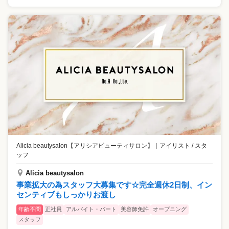
Alicia beautysalon【アリシアビューティサロン】
｜
アイリスト / スタ
ッフ
Alicia beautysalon
事業拡大の為スタッフ大募集です☆完全週休2日制、イン
センティブもしっかりお渡し
年齢不問
正社員
アルバイト・パート
美容師免許
オープニング
スタッフ