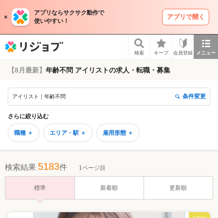
アプリならサクサク動作で
アプリで開く
使いやすい！
リジョブ
検索
キープ
会員登録
メニュー
【8月最新】
年齢不問 アイリストの求人・転職・募集
条件変更
アイリスト｜年齢不問
さらに絞り込む
職種 ＋
エリア・駅 ＋
雇用形態 ＋
5183
検索結果
件
1ページ目
標準
新着順
更新順