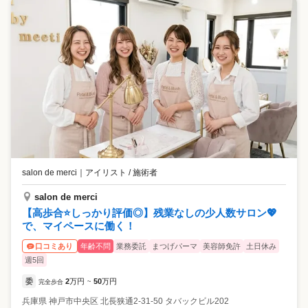
salon de merci
｜
アイリスト / 施術者
salon de merci
【高歩合⭐️しっかり評価◎】残業なしの少人数サロン💖
で、マイペースに働く！
年齢不問
業務委託
まつげパーマ
美容師免許
土日休み
口コミあり
週5回
委
2
万円
50
万円
完全歩合
~
兵庫県
神戸市中央区
北長狭通2-31-50 タバックビル202