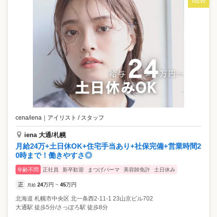
NEW
cena/iena
｜
アイリスト / スタッフ
iena 大通/札幌
月給24万+土日休OK+住宅手当あり+社保完備+営業時間2
0時まで！働きやすさ◎
年齢不問
正社員
新卒歓迎
まつげパーマ
美容師免許
土日休み
正
24
万円
45
万円
月給
~
北海道
札幌市中央区
北一条西2-11-1 23山京ビル702
大通駅 徒歩5分/さっぽろ駅 徒歩8分