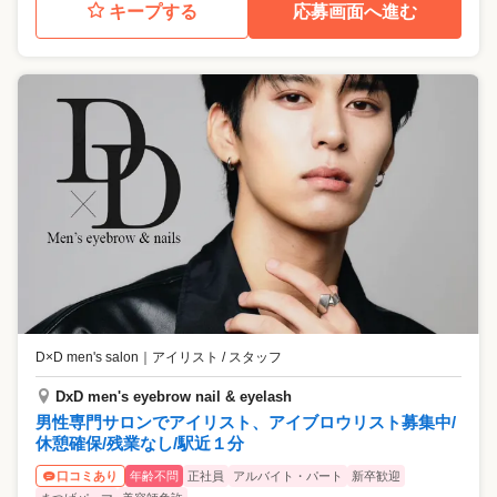
キープする
応募画面へ進む
D×D men's salon
｜
アイリスト / スタッフ
DxD men's eyebrow nail & eyelash
男性専門サロンでアイリスト、アイブロウリスト募集中/
休憩確保/残業なし/駅近１分
年齢不問
正社員
アルバイト・パート
新卒歓迎
口コミあり