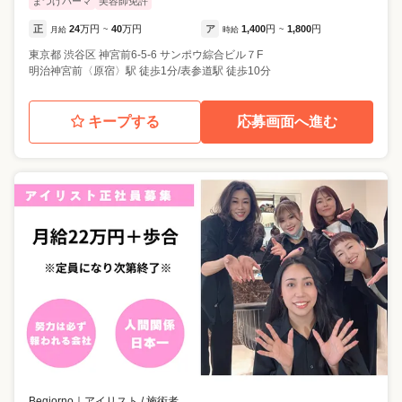
まつげパーマ
美容師免許
正
24
万円
40
万円
ア
1,400
円
1,800
円
月給
~
時給
~
東京都
渋谷区
神宮前6-5-6 サンポウ綜合ビル７F
明治神宮前〈原宿〉駅 徒歩1分/表参道駅 徒歩10分
キープする
応募画面へ進む
Begiorno
｜
アイリスト / 施術者