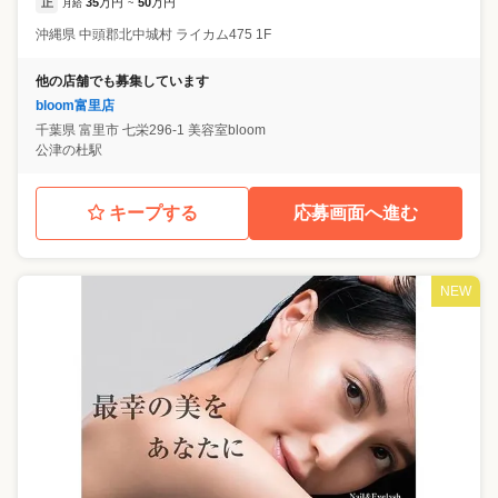
正
35
万円
50
万円
月給
~
沖縄県
中頭郡北中城村
ライカム475 1F
他の店舗でも募集しています
bloom富里店
千葉県
富里市
七栄296-1 美容室bloom
公津の杜駅
キープする
応募画面へ進む
NEW