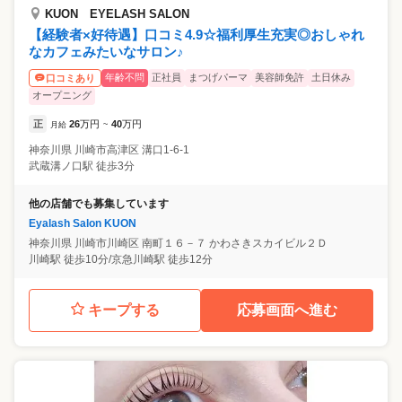
KUON EYELASH SALON
【経験者×好待遇】口コミ4.9☆福利厚生充実◎おしゃれ
なカフェみたいなサロン♪
年齢不問
正社員
まつげパーマ
美容師免許
土日休み
口コミあり
オープニング
正
26
万円
40
万円
月給
~
神奈川県
川崎市高津区
溝口1-6-1
武蔵溝ノ口駅 徒歩3分
他の店舗でも募集しています
Eyalash Salon KUON
神奈川県
川崎市川崎区
南町１６－７ かわさきスカイビル２Ｄ
川崎駅 徒歩10分/京急川崎駅 徒歩12分
キープする
応募画面へ進む