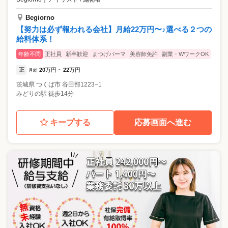
Begiorno
【努力は必ず報われる会社】月給22万円〜♪選べる２つの
給料体系！
年齢不問
正社員
新卒歓迎
まつげパーマ
美容師免許
副業・WワークOK
正
20
万円
22
万円
月給
~
茨城県
つくば市
谷田部1223−1
みどりの駅 徒歩14分
キープする
応募画面へ進む