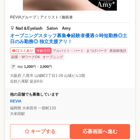
REVIAグループ
｜
アイリスト / 施術者
Nail＆Eyelash Salon Amy
オープニングスタッフ募集◆経験者優遇☆時短勤務◎土
日のみ勤務◎ 独立支援アリ！
年齢不問
アルバイト・パート
まつげパーマ
美容師免許
口コミあり
副業・WワークOK
オープニング
ア
1,200
円
2,000
円
時給
~
大阪府
八尾市
山城町2丁目1-28 山城ビル1階
近鉄八尾駅 徒歩6分
他の店舗でも募集しています
REVIA
福岡県
大牟田市
一部町133
大牟田駅
キープする
応募画面へ進む