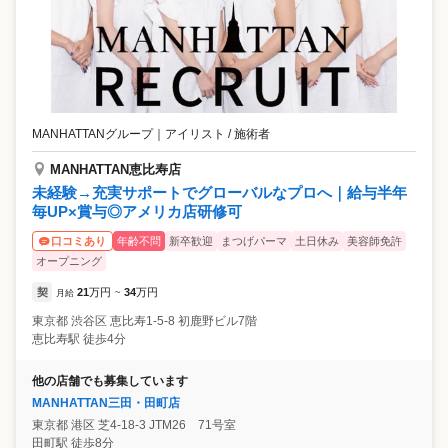
MANHATTANグループ
｜
アイリスト / 施術者
MANHATTAN恵比寿店
未経験→充実サポートでグローバルなプロへ｜給与半年
毎UP×賞与◎アメリカ店研修可
年齢不問
新卒歓迎
まつげパーマ
土日休み
美容師免許
口コミあり
オープニング
契
21
万円
34
万円
月給
~
東京都
渋谷区
恵比寿1-5-8 初鹿野ビル7階
恵比寿駅 徒歩4分
他の店舗でも募集しています
MANHATTAN三田・田町店
東京都
港区
芝4-18-3 JTM26 71号室
田町駅 徒歩8分