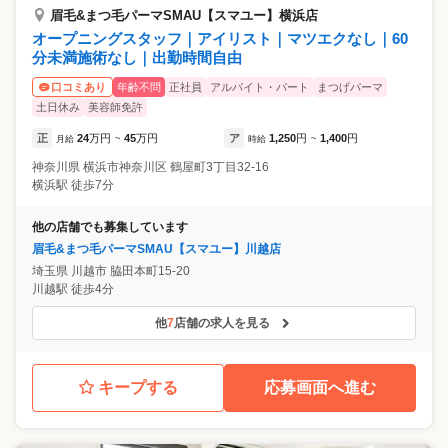
眉毛&まつ毛パーマSMAU【スマユー】横浜店
オープニングスタッフ｜アイリスト｜マツエクなし｜60
分未満施術なし｜出勤時間自由
年齢不問
正社員
アルバイト・パート
まつげパーマ
口コミあり
土日休み
美容師免許
正
24
万円
45
万円
ア
1,250
円
1,400
円
月給
~
時給
~
神奈川県
横浜市神奈川区
鶴屋町3丁目32-16
横浜駅 徒歩7分
他の店舗でも募集しています
眉毛&まつ毛パーマSMAU【スマユー】川越店
埼玉県
川越市
脇田本町15-20
川越駅 徒歩4分
他
7
店舗の求人を見る
キープする
応募画面へ進む