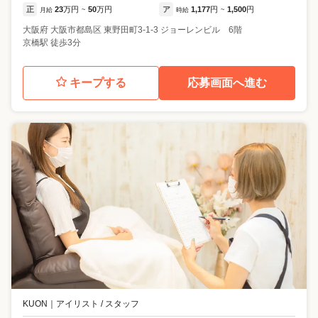
正
23
万円
50
万円
ア
1,177
円
1,500
円
月給
~
時給
~
大阪府
大阪市都島区
東野田町3-1-3 ジョーレンビル 6階
京橋駅 徒歩3分
キープする
応募画面へ進む
KUON
｜
アイリスト / スタッフ