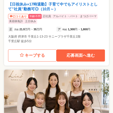
【日祝休み×17時退勤】子育て中でもアイリストとし
て”社員”勤務可◎（10月～）
年齢不問
正社員
アルバイト・パート
まつげパーマ
口コミあり
美容師免許
土日休み
正
21.9
万円
35
万円
ア
1,300
円
1,800
円
月給
~
時給
~
大阪府
摂津市
千里丘1-13-23 サニープラザ千里丘1階
千里丘駅 徒歩5分
キープする
応募画面へ進む