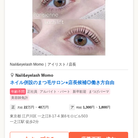
Nail&eyelash Momo
｜
アイリスト / 店長
Nail&eyelash Momo
ネイル併設のまつ毛サロン⭐︎店長候補◎働き方自由
年齢不問
正社員
アルバイト・パート
新卒歓迎
まつげパーマ
美容師免許
正
22
万円
40
万円
ア
1,300
円
1,800
円
月給
~
時給
~
東京都
江戸川区
一之江8-17-4 第6モロビル503
一之江駅 徒歩2分