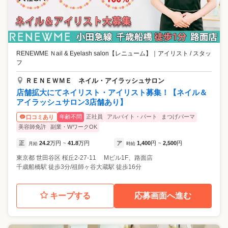
RENEWME Ｎail & Eyelash salon【レニューム】
｜
アイリスト / スタッ
フ
ＲＥＮＥＷＭＥ ネイル・アイラッシュサロン
店舗拡大にてネイリスト・アイリスト募集！【ネイル＆
アイラッシュサロン3店舗あり】
年齢不問
正社員
アルバイト・パート
まつげパーマ
口コミあり
美容師免許
副業・WワークOK
正
24.2
万円
41.8
万円
ア
1,400
円
2,500
円
月給
~
時給
~
東京都
世田谷区
桜丘2-27-11 Mビル1F、路面店
千歳船橋駅 徒歩3分/祖師ヶ谷大蔵駅 徒歩16分
キープする
応募画面へ進む