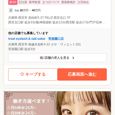
週4回
正社員
新卒歓迎
まつげパーマ
美容師免許
土日休み
正
26
万円
40
万円
月給
~
兵庫県
西宮市
高松町5-37 FELIZ ⻄宮北⼝ 7F
西宮北口駅 徒歩3分/阪神国道駅 徒歩12分/西宮駅 徒歩17分/門戸厄神駅 徒歩18分
他の店舗でも募集しています
treat eyelash & nail salon 苦楽園口店
兵庫県
西宮市
南越木岩町4-22 カサ・ヴィエント101
苦楽園口駅 徒歩3分
他
3
店舗の求人を見る
キープする
応募画面へ進む