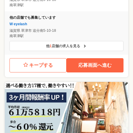
南草津駅
他の店舗でも募集しています
W eyelash
滋賀県
草津市
追分南5-10-18
南草津駅
他
1
店舗の求人を見る
キープする
応募画面へ進む