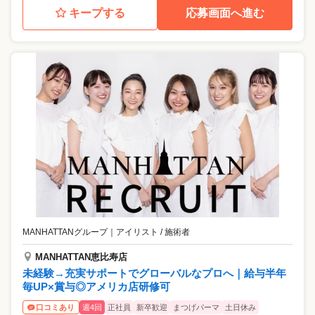
キープする
応募画面へ進む
MANHATTANグループ
｜
アイリスト / 施術者
MANHATTAN恵比寿店
未経験→充実サポートでグローバルなプロへ｜給与半年
毎UP×賞与◎アメリカ店研修可
週4回
正社員
新卒歓迎
まつげパーマ
土日休み
口コミあり