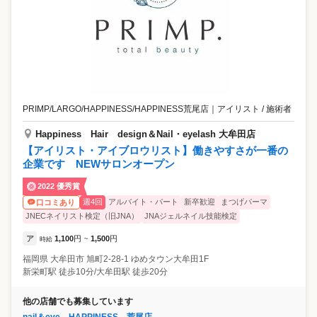
PRIMP/LARGO/HAPPINESS/HAPPINESS荒尾店
｜
アイリスト / 施術者
Happiness Hair design＆Nail・eyelash 大牟田店
【アイリスト・アイブロウリスト】働きやすさが一番の
企業です NEWサロンオープン
2022 優秀賞
週4回
アルバイト・パート
新卒歓迎
まつげパーマ
口コミあり
JNECネイリスト検定（旧JNA）
JNAジェルネイル技能検定
ア
1,100
円
1,500
円
時給
~
福岡県
大牟田市
旭町2-28-1 ゆめタウン大牟田1F
新栄町駅 徒歩10分/大牟田駅 徒歩20分
他の店舗でも募集しています
nail＆eye HAPPINESS 荒尾店