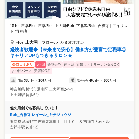
151e_戸塚/Flor_戸塚/Flor_上大岡/Reir_下北沢/Reir_吉祥寺
｜
アイリス
ト / 施術者
Flor_上大岡 フロール_カミオオオカ
経験者歓迎◆【未来まで安心】働き方が豊富で定職率◎
キャリアUPもできるサロン★
週4回
業務委託
正社員
面貸し・ミラーレンタルOK
口コミあり
まつげパーマ
美容師免許
正
33
万円
100
万円
委
40
万円
100
万円
月給
~
完全歩合
~
神奈川県
横浜市港南区
上大岡西2-4-4
上大岡駅 徒歩6分
他の店舗でも募集しています
Reir_吉祥寺 レイール_キチジョウジ
東京都
武蔵野市
吉祥寺本町１丁目１０－８ 吉祥寺大石ビル
吉祥寺駅 徒歩5分