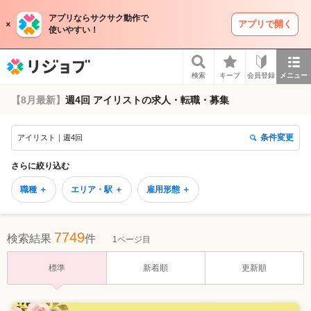
アプリならサクサク動作で
アプリで開く
使いやすい！
リジョブ
検索
キープ
会員登録
メニュー
【8月最新】
週4回 アイリストの求人・転職・募集
条件変更
アイリスト｜週4回
さらに絞り込む
職種 ＋
エリア・駅 ＋
雇用形態 ＋
7749
検索結果
件
1ページ目
標準
新着順
更新順