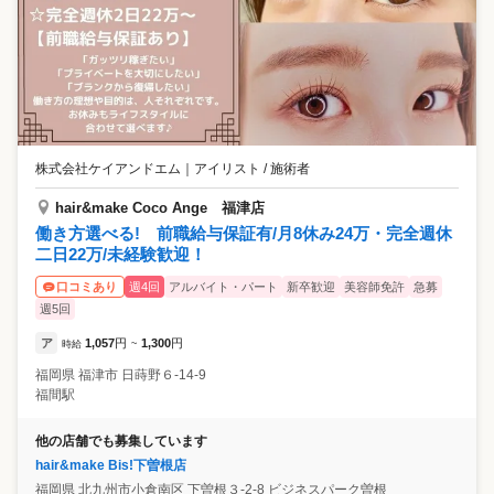
株式会社ケイアンドエム
｜
アイリスト / 施術者
hair&make Coco Ange 福津店
働き方選べる! 前職給与保証有/月8休み24万・完全週休
二日22万/未経験歓迎！
週4回
アルバイト・パート
新卒歓迎
美容師免許
急募
口コミあり
週5回
ア
1,057
円
1,300
円
時給
~
福岡県
福津市
日蒔野６-14-9
福間駅
他の店舗でも募集しています
hair&make Bis!下曽根店
福岡県
北九州市小倉南区
下曽根３-2-8 ビジネスパーク曽根