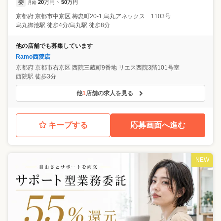
委
20
万円
50
万円
月給
~
京都府
京都市中京区
梅忠町20-1 烏丸アネックス 1103号
烏丸御池駅 徒歩4分/烏丸駅 徒歩8分
他の店舗でも募集しています
Ramo西院店
京都府
京都市右京区
西院三蔵町9番地 リエス西院3階101号室
西院駅 徒歩3分
他
1
店舗の求人を見る
キープする
応募画面へ進む
NEW