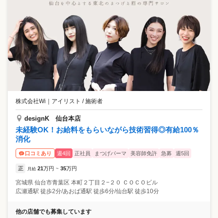
株式会社Wi
｜
アイリスト / 施術者
designK 仙台本店
未経験OK！お給料をもらいながら技術習得◎有給100％
消化
週4回
正社員
まつげパーマ
美容師免許
急募
週5回
口コミあり
正
21
万円
35
万円
月給
~
宮城県
仙台市青葉区
本町２丁目２−２０ ＣＯＣＯビル
広瀬通駅 徒歩2分/あおば通駅 徒歩6分/仙台駅 徒歩10分
他の店舗でも募集しています