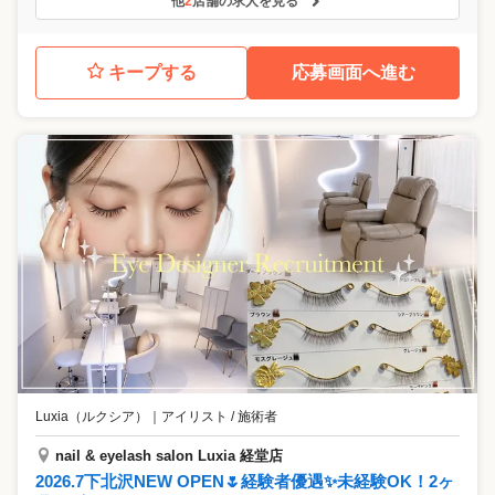
他
2
店舗の求人を見る
キープする
応募画面へ進む
Luxia（ルクシア）
｜
アイリスト / 施術者
nail & eyelash salon Luxia 経堂店
2026.7下北沢NEW OPEN🌷経験者優遇✨未経験OK！2ヶ