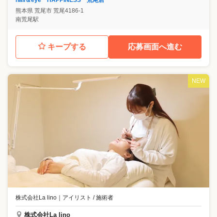
熊本県
荒尾市
荒尾4186-1
南荒尾駅
キープする
応募画面へ進む
NEW
株式会社La lino
｜
アイリスト / 施術者
株式会社La lino