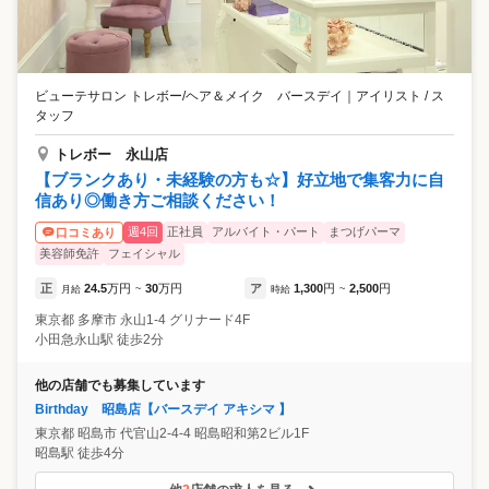
ビューテサロン トレボー/ヘア＆メイク バースデイ
｜
アイリスト / ス
タッフ
トレボー 永山店
【ブランクあり・未経験の方も☆】好立地で集客力に自
信あり◎働き方ご相談ください！
週4回
正社員
アルバイト・パート
まつげパーマ
口コミあり
美容師免許
フェイシャル
正
24.5
万円
30
万円
ア
1,300
円
2,500
円
月給
~
時給
~
東京都
多摩市
永山1-4 グリナード4F
小田急永山駅 徒歩2分
他の店舗でも募集しています
Birthday 昭島店【バースデイ アキシマ 】
東京都
昭島市
代官山2-4-4 昭島昭和第2ビル1F
昭島駅 徒歩4分