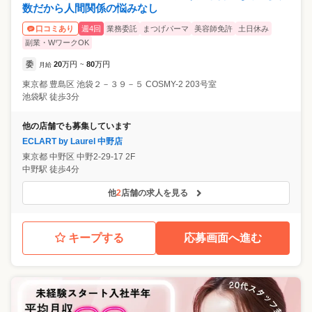
数だから人間関係の悩みなし
週4回
業務委託
まつげパーマ
美容師免許
土日休み
口コミあり
副業・WワークOK
委
20
万円
80
万円
月給
~
東京都
豊島区
池袋２－３９－５ COSMY-2 203号室
池袋駅 徒歩3分
他の店舗でも募集しています
ECLART by Laurel 中野店
東京都
中野区
中野2-29-17 2F
中野駅 徒歩4分
他
2
店舗の求人を見る
キープする
応募画面へ進む