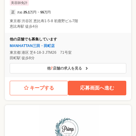
美容師免許
正
25.1
万円
55
万円
月給
~
東京都
渋谷区
恵比寿1-5-8 初鹿野ビル7階
恵比寿駅 徒歩4分
他の店舗でも募集しています
MANHATTAN三田・田町店
東京都
港区
芝4-18-3 JTM26 71号室
田町駅 徒歩8分
他
7
店舗の求人を見る
キープする
応募画面へ進む