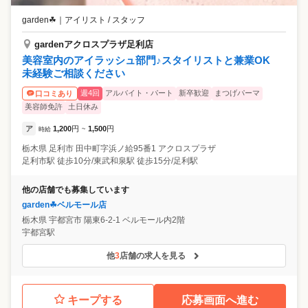
garden☘
｜
アイリスト / スタッフ
gardenアクロスプラザ足利店
美容室内のアイラッシュ部門♪スタイリストと兼業OK
未経験ご相談ください
週4回
アルバイト・パート
新卒歓迎
まつげパーマ
口コミあり
美容師免許
土日休み
ア
1,200
円
1,500
円
時給
~
栃木県
足利市
田中町字浜ノ給95番1 アクロスプラザ
足利市駅 徒歩10分/東武和泉駅 徒歩15分/足利駅
他の店舗でも募集しています
garden☘ベルモール店
栃木県
宇都宮市
陽東6-2-1 ベルモール内2階
宇都宮駅
他
3
店舗の求人を見る
キープする
応募画面へ進む