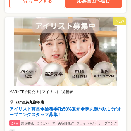
キープする
応募画面へ進む
NEW
MARKER合同会社
｜
アイリスト / 施術者
Ramo烏丸御池店
アイリスト募集◆業務委託/50%還元◆烏丸御池駅１分/オ
ープニングスタッフ募集！
週4回
業務委託
まつげパーマ
美容師免許
フェイシャル
オープニング