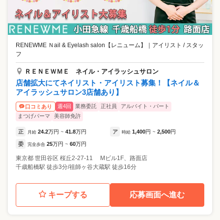
RENEWME Ｎail & Eyelash salon【レニューム】
｜
アイリスト / スタッ
フ
ＲＥＮＥＷＭＥ ネイル・アイラッシュサロン
店舗拡大にてネイリスト・アイリスト募集！【ネイル＆
アイラッシュサロン3店舗あり】
週4回
業務委託
正社員
アルバイト・パート
口コミあり
まつげパーマ
美容師免許
正
24.2
万円
41.8
万円
ア
1,400
円
2,500
円
月給
~
時給
~
委
25
万円
60
万円
完全歩合
~
東京都
世田谷区
桜丘2-27-11 Mビル1F、路面店
千歳船橋駅 徒歩3分/祖師ヶ谷大蔵駅 徒歩16分
キープする
応募画面へ進む