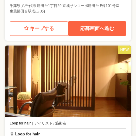
千葉県
八千代市
勝田台1丁目29 京成サンコーポ勝田台 F棟101号室
東葉勝田台駅 徒歩3分
キープする
応募画面へ進む
NEW
Loop for hair
｜
アイリスト / 施術者
Loop for hair