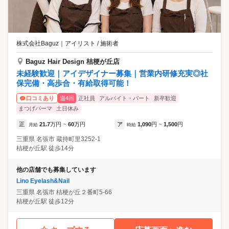
株式会社Baguz
｜
アイリスト / 施術者
Baguz Hair Design 桔梗が丘店
未経験歓迎｜アイデザイナー募集｜営業内研修充実◎社
保完備・高歩合・有給取得可能！
週4回
正社員
アルバイト・パート
新卒歓迎
口コミあり
まつげパーマ
土日休み
正
21.7
万円
60
万円
ア
1,090
円
1,500
円
月給
~
時給
~
三重県
名張市
蔵持町里3252-1
桔梗が丘駅 徒歩14分
他の店舗でも募集しています
Lino Eyelash&Nail
三重県
名張市
桔梗が丘２番町5-66
桔梗が丘駅 徒歩12分