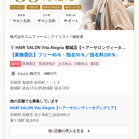
株式会社エムファーム
｜
アイリスト / 施術者
HAIR SALON Vita Alegria 都城店【ヘアーサロンヴィータアレグリア】
【業務委託】フリー45％・指名55％／指名料100％♪
週4回
業務委託
美容師免許
土日休み
日曜休み
週5回
委
25
万円
100
万円
完全歩合
~
宮崎県
都城市
前田町７－１４
都城駅 徒歩15分/西都城駅 徒歩19分
他の店舗でも募集しています
HAIR SALON Vita Alegria【ヘアーサロンヴィータアレグリア】
宮崎県
宮崎市
花ケ島町三反田680-2
蓮ケ池駅 徒歩8分
他
4
店舗の求人を見る