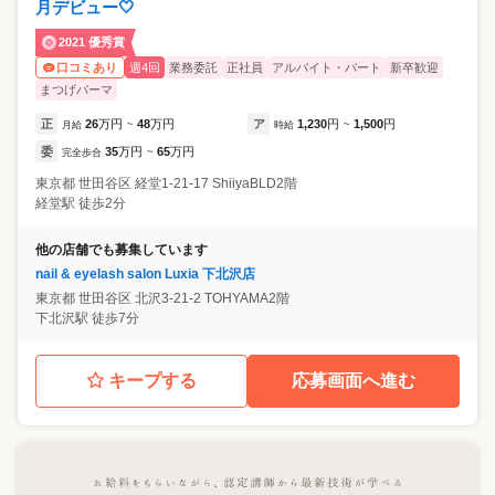
月デビュー🤍
2021 優秀賞
週4回
業務委託
正社員
アルバイト・パート
新卒歓迎
口コミあり
まつげパーマ
正
26
万円
48
万円
ア
1,230
円
1,500
円
月給
~
時給
~
委
35
万円
65
万円
完全歩合
~
東京都
世田谷区
経堂1-21-17 ShiiyaBLD2階
経堂駅 徒歩2分
他の店舗でも募集しています
nail & eyelash salon Luxia 下北沢店
東京都
世田谷区
北沢3-21-2 TOHYAMA2階
下北沢駅 徒歩7分
キープする
応募画面へ進む