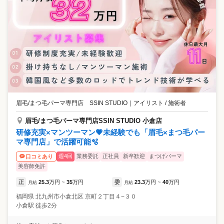
眉毛/まつ毛パーマ専門店 SSIN STUDIO
｜
アイリスト / 施術者
眉毛/まつ毛パーマ専門店SSIN STUDIO 小倉店
研修充実×マンツーマン💗未経験でも「眉毛×まつ毛パー
マ専門店」で活躍可能🫧
週4回
業務委託
正社員
新卒歓迎
まつげパーマ
口コミあり
美容師免許
正
25.3
万円
35
万円
委
23.3
万円
40
万円
月給
~
月給
~
福岡県
北九州市小倉北区
京町２丁目４−３０
小倉駅 徒歩2分