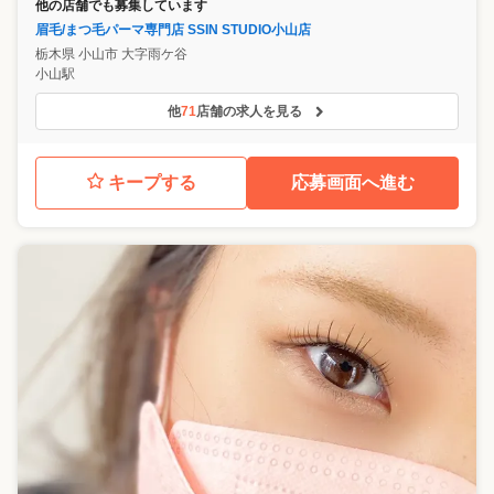
他の店舗でも募集しています
眉毛/まつ毛パーマ専門店 SSIN STUDIO小山店
栃木県
小山市
大字雨ケ谷
小山駅
他
71
店舗の求人を見る
キープする
応募画面へ進む