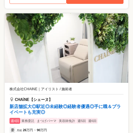
株式会社CHAINE
｜
アイリスト / 施術者
CHAîNE【シェーヌ】
新店舗拡大◎駅近◎未経験◎経験者優遇◎手に職＆プラ
イベートも充実◎
週4回
業務委託
まつげパーマ
美容師免許
週5回
週6回
委
26
万円
90
万円
月給
~