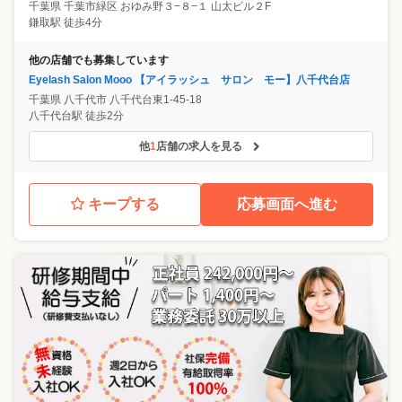
千葉県
千葉市緑区
おゆみ野３−８−１ 山太ビル２F
鎌取駅 徒歩4分
他の店舗でも募集しています
Eyelash Salon Mooo 【アイラッシュ サロン モー】八千代台店
千葉県
八千代市
八千代台東1-45-18
八千代台駅 徒歩2分
他
1
店舗の求人を見る
キープする
応募画面へ進む