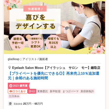
gladleap
｜
アイリスト / 施術者
Eyelash Salon Mooo【アイラッシュ サロン モー】鎌取店
【プライベートを優先にできる◎】再来売上10％追加還
元｜余裕のある施術時間
2023 優秀賞
週4回
業務委託
新卒歓迎
まつげパーマ
美容師免許
口コミあり
土日休み
委
25
万円
65
万円
完全歩合
~