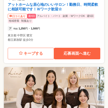
アットホームな居心地のいいサロン！勤務日、時間柔軟
に相談可能です！Ｗワーク歓迎☆
週4回
アルバイト・パート
副業・WワークOK
週5回
口コミあり
地域密着
制服あり
ア
1,250
円
1,500
円
時給
~
東京都
中野区
鷺宮
都立家政駅 徒歩0分
キープする
応募画面へ進む