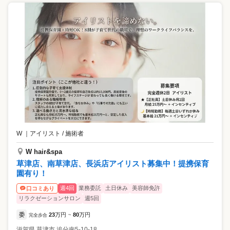
W
｜
アイリスト / 施術者
W hair&spa
草津店、南草津店、長浜店アイリスト募集中！提携保育
園有り！
週4回
業務委託
土日休み
美容師免許
口コミあり
リラクゼーションサロン
週5回
委
23
万円
80
万円
完全歩合
~
滋賀県
草津市
追分南5-10-18