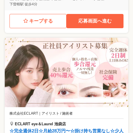
下曽根駅 徒歩4分
キープする
応募画面へ進む
株式会社ECLART
｜
アイリスト / 施術者
ECLART eye＆Laurel 池袋店
☆完全週休2日☆月給28万円〜☆掛け持ち営業なし☆少人