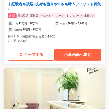
未経験者も歓迎♪技術も働きやすさも叶うアイリスト募集
♪
週4回
業務委託
正社員
アルバイト・パート
まつげパーマ
土日休み
正
22
万円
50
万円
ア
1,300
円
3,000
円
月給
~
時給
~
委
5
万円
50
万円
完全歩合
~
神奈川県
相模原市南区
古淵 1-18-25
古淵駅 徒歩6分
キープする
応募画面へ進む