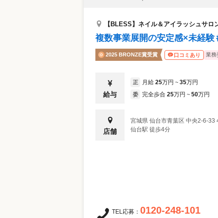
【BLESS】ネイル＆アイラッシュサロ
複数事業展開の安定感×未経験
2025 BRONZE賞受賞
業務
口コミあり
月給
25
万円
35
万円
正
~
給与
完全歩合
25
万円
50
万円
委
~
宮城県
仙台市青葉区
中央2-6-33
仙台駅 徒歩4分
店舗
0120-248-101
TEL応募：