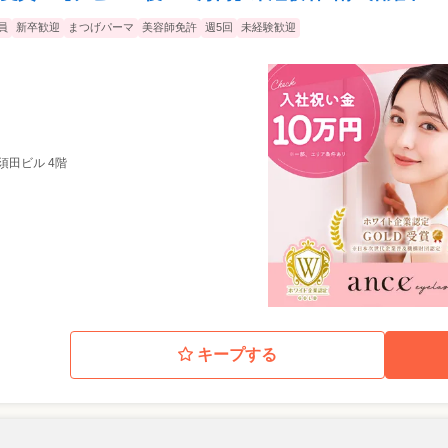
員
新卒歓迎
まつげパーマ
美容師免許
週5回
未経験歓迎
0 須田ビル 4階
キープする