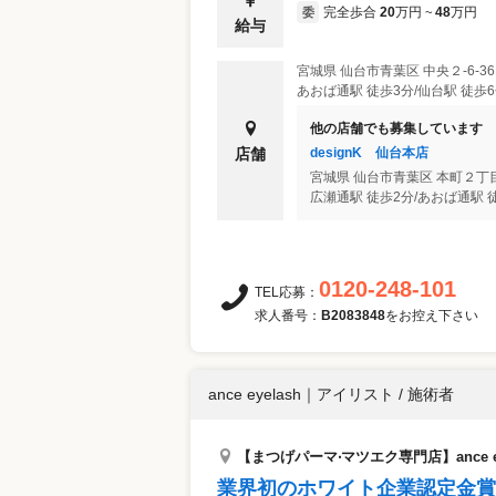
完全歩合
20
万円
48
万円
委
~
給与
宮城県
仙台市青葉区
中央２-6-
あおば通駅 徒歩3分/仙台駅 徒歩
他の店舗でも募集しています
designK 仙台本店
店舗
宮城県
仙台市青葉区
本町２丁
広瀬通駅 徒歩2分/あおば通駅 徒
0120-248-101
TEL応募：
求人番号：
B2083848
をお控え下さい
ance eyelash
｜
アイリスト / 施術者
【まつげパーマ‧マツエク専⾨店】ance e
業界初のホワイト企業認定金賞