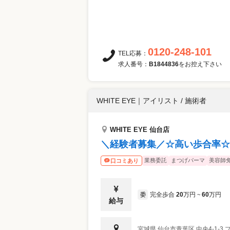
0120-248-101
TEL応募：
求人番号：
B1844836
をお控え下さい
WHITE EYE
｜
アイリスト / 施術者
WHITE EYE 仙台店
＼経験者募集／☆高い歩合率☆
業務委託
まつげパーマ
美容師
口コミあり
完全歩合
20
万円
60
万円
委
~
給与
宮城県
仙台市青葉区
中央4-1-3