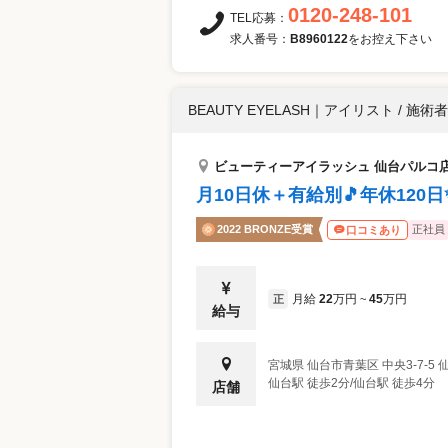
0120-248-101
TEL応募：
求人番号：
B8960122
をお控え下さい
BEAUTY EYELASH
｜
アイリスト / 施術者
ビューティーアイラッシュ 仙台パルコ
月10日休＋有給別🎵年休12
2022 BRONZE受賞
正社員
口コミあり
月給
22
万円
45
万円
正
~
給与
宮城県
仙台市青葉区
中央3-7-5 
仙台駅 徒歩2分/仙台駅 徒歩4分
店舗