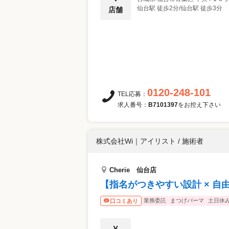
仙台駅 徒歩2分/仙台駅 徒歩3分
店舗
0120-248-101
TEL応募：
求人番号：
B7101397
をお控え下さい
株式会社Wi
｜
アイリスト / 施術者
Cherie 仙台店
【指名がつきやすい設計 × 
業務委託
まつげパーマ
土日休
口コミあり