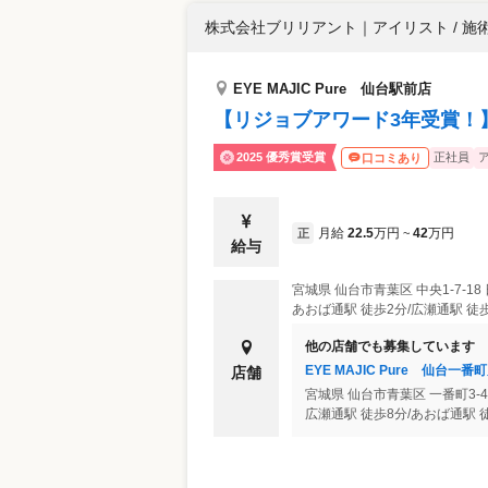
株式会社ブリリアント
｜
アイリスト / 施
EYE MAJIC Pure 仙台駅前店
【リジョブアワード3年受賞！
2025 優秀賞受賞
正社員
口コミあり
月給
22.5
万円
42
万円
正
~
給与
宮城県
仙台市青葉区
中央1-7-1
あおば通駅 徒歩2分/広瀬通駅 徒歩
他の店舗でも募集しています
EYE MAJIC Pure 仙台一番
店舗
宮城県
仙台市青葉区
一番町3-4
広瀬通駅 徒歩8分/あおば通駅 徒