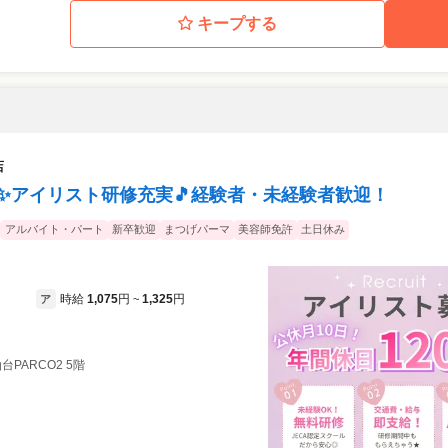
キープする
店
0日✨アイリスト研修充実🎵経験者・未経験者歓迎！
アルバイト・パート
新卒歓迎
まつげパーマ
美容師免許
土日休み
時給
1,075
円
1,325
円
ア
~
仙台PARCO2 5階