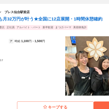
ン ブレス仙台駅前店
も月32万円が叶う★全国に12店展開・1時間休憩確約
委託
正社員
アルバイト・パート
新卒歓迎
まつげパーマ
美容師免許
時給
1,100
円
1,500
円
ア
~
 4Ｆ
キープする