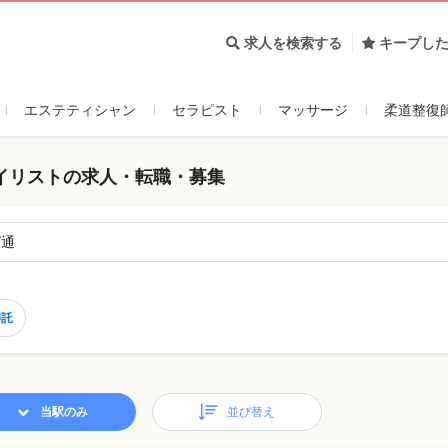
求人を検索する
キープし
エステティシャン
セラピスト
マッサージ
柔道整復
イリストの求人・転職・募集
ば通
委託
当駅のみ
並び替え