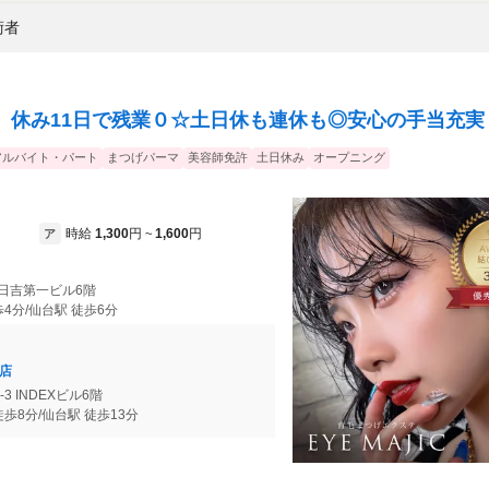
術者
】休み11日で残業０☆土日休も連休も◎安心の手当充実
アルバイト・パート
まつげパーマ
美容師免許
土日休み
オープニング
時給
1,300
円
1,600
円
ア
~
8 日吉第一ビル6階
4分/仙台駅 徒歩6分
町店
-3 INDEXビル6階
歩8分/仙台駅 徒歩13分