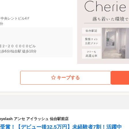
36 中央レントビル4Ｆ
6分
目２−２０ ＣＯＣＯビル
歩6分/仙台駅 徒歩10分
キープする
yelash アンセ アイラッシュ 仙台駅前店
受賞！【デビュー後32.5万円】未経験者7割！活躍中