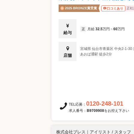
2025 BRONZE賞受賞
正社
口コミあり
月給
32.5
万円
60
万円
正
~
給与
宮城県
仙台市青葉区
中央2-1-3
あおば通駅 徒歩2分
店舗
0120-248-101
TEL応募：
求人番号：
B9709908
をお控え下さい
株式会社ブレス
｜
アイリスト / スタッフ