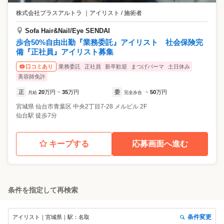
株式会社プラスアルトラ
｜
アイリスト / 施術者
Sofa Hair&Nail/Eye SENDAI
歩合50%自由出勤『業務委託』アイリスト 社会保険完
備『正社員』アイリスト募集
業務委託
正社員
新卒歓迎
まつげパーマ
土日休み
口コミあり
美容師免許
正
20
万円
35
万円
委
50
万円
月給
~
完全歩合
~
宮城県
仙台市青葉区
中央2丁目7-28 メルビル 2F
仙台駅 徒歩7分
キープする
応募画面へ進む
条件を指定して再検索
条件変更
アイリスト｜宮城県｜駅：名取