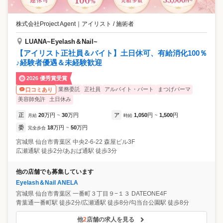
株式会社Project Agent
｜
アイリスト / 施術者
LUANA~Eyelash＆Nail~
【アイリスト正社員＆バイト】土日休可、有給消化100％
♪経験者優遇＆未経験歓迎
2026 優秀賞受賞
業務委託
正社員
アルバイト・パート
まつげパーマ
口コミあり
美容師免許
土日休み
正
20
万円
30
万円
ア
1,050
円
1,500
円
月給
~
時給
~
委
18
万円
50
万円
完全歩合
~
宮城県
仙台市青葉区
中央2-6-22 森屋ビル3F
広瀬通駅 徒歩2分/あおば通駅 徒歩3分
他の店舗でも募集しています
Eyelash＆Nail ANELA
宮城県
仙台市青葉区
一番町３丁目９−１３ DATEONE4F
青葉通一番町駅 徒歩2分/広瀬通駅 徒歩8分/勾当台公園駅 徒歩8分
他
2
店舗の求人を見る