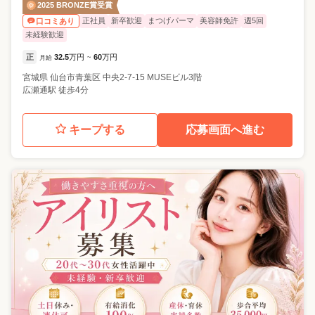
2025 BRONZE賞受賞
正社員
新卒歓迎
まつげパーマ
美容師免許
週5回
口コミあり
未経験歓迎
正
32.5
万円
60
万円
月給
~
宮城県
仙台市青葉区
中央2-7-15 MUSEビル3階
広瀬通駅 徒歩4分
キープする
応募画面へ進む