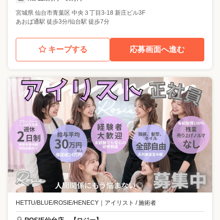
宮城県
仙台市青葉区
中央３丁目3-18 新庄ビル3F
あおば通駅 徒歩3分/仙台駅 徒歩7分
キープする
応募画面へ進む
HETTU/BLUE/ROSIE/HENECY
｜
アイリスト / 施術者