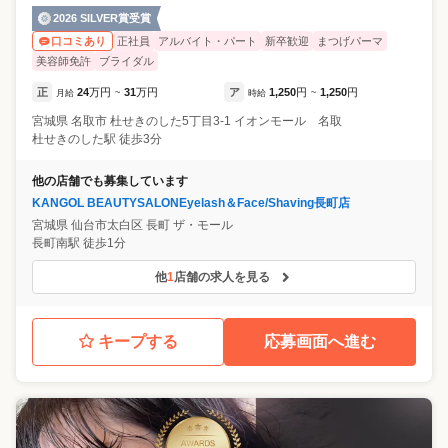
2026 SILVER賞受賞
正社員
アルバイト・パート
新卒歓迎
まつげパーマ
口コミあり
美容師免許
ブライダル
正
24
万円
31
万円
ア
1,250
円
1,250
円
月給
~
時給
~
宮城県
名取市
杜せきのした5丁目3-1 イオンモール 名取
杜せきのした駅 徒歩3分
他の店舗でも募集しています
KANGOL BEAUTYSALONEyelash＆Face/Shaving長町店
宮城県
仙台市太白区
長町 ザ・モール
長町南駅 徒歩1分
他
1
店舗の求人を見る
キープする
応募画面へ進む