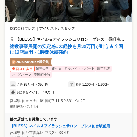
株式会社ブレス
｜
アイリスト / スタッフ
【BLESS】ネイル＆アイラッシュサロン ブレス 長町南駅前店
複数事業展開の安定感×未経験も月32万円が叶う★全国
に12店展開・1時間休憩確約
2025 BRONZE賞受賞
業務委託
正社員
アルバイト・パート
新卒歓迎
口コミあり
まつげパーマ
美容師免許
正
25
万円
35
万円
ア
1,100
円
1,500
円
月給
~
時給
~
委
25
万円
50
万円
完全歩合
~
宮城県
仙台市太白区
長町7-11-5 YS81ビル2F
長町南駅 徒歩4分
他の店舗でも募集しています
【BLESS】ネイル＆アイラッシュサロン ブレス仙台駅前店
宮城県
仙台市青葉区
中央2-6-33 4Ｆ