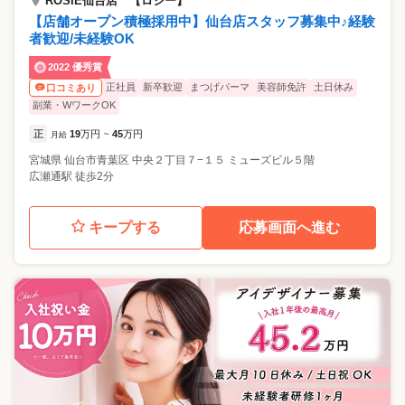
ROSIE仙台店 【ロジー】
【店舗オープン積極採用中】仙台店スタッフ募集中♪経験
者歓迎/未経験OK
2022 優秀賞
正社員
新卒歓迎
まつげパーマ
美容師免許
土日休み
口コミあり
副業・WワークOK
正
19
万円
45
万円
月給
~
宮城県
仙台市青葉区
中央２丁目７−１５ ミューズビル５階
広瀬通駅 徒歩2分
キープする
応募画面へ進む