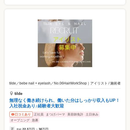
tilde／bebe nail + eyelash／No.06HairWorkShop
｜
アイリスト / 施術者
tilde
無理なく働き続けられ、働いた分はしっかり収入もUP！
入社祝金あり♪経験者大歓迎
正社員
まつげパーマ
美容師免許
土日休み
口コミあり
オープニング
急募
正
22.3
万円
30
万円
月給
~