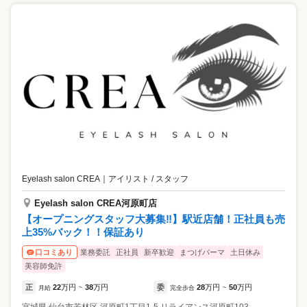
Eyelash salon CREA
｜
アイリスト / スタッフ
Eyelash salon CREA河原町店
【オープニングスタッフ大募集‼︎】駅近店舗！正社員も売
上35%バック！！保証あり
業務委託
正社員
新卒歓迎
まつげパーマ
土日休み
口コミあり
美容師免許
正
22
万円
38
万円
委
28
万円
50
万円
月給
~
完全歩合
~