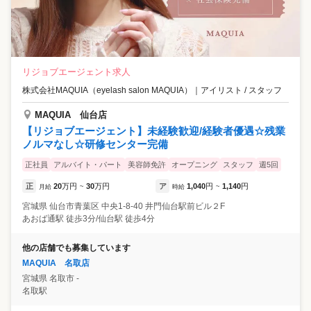
リジョブエージェント求人
株式会社MAQUIA（eyelash salon MAQUIA）
｜
アイリスト / スタッフ
MAQUIA 仙台店
【リジョブエージェント】未経験歓迎/経験者優遇☆残業
ノルマなし☆研修センター完備
正社員
アルバイト・パート
美容師免許
オープニング
スタッフ
週5回
正
20
万円
30
万円
ア
1,040
円
1,140
円
月給
~
時給
~
宮城県
仙台市青葉区
中央1-8-40 井門仙台駅前ビル２F
あおば通駅 徒歩3分/仙台駅 徒歩4分
他の店舗でも募集しています
MAQUIA 名取店
宮城県
名取市
-
名取駅