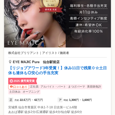
株式会社ブリリアント
｜
アイリスト / 施術者
EYE MAJIC Pure 仙台駅前店
【リジョブアワード3年受賞！】休み11日で残業０☆土日
休も連休も◎安心の手当充実
2025 優秀賞受賞
正社員
アルバイト・パート
まつげパーマ
美容師免許
口コミあり
土日休み
オープニング
正
22.5
万円
42
万円
ア
1,300
円
1,600
円
月給
~
時給
~
宮城県
仙台市青葉区
中央1-7-18 日吉第一ビル6階
あおば通駅 徒歩2分/広瀬通駅 徒歩4分/仙台駅 徒歩6分