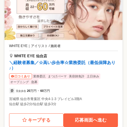
WHITE EYE
｜
アイリスト / 施術者
WHITE EYE 仙台店
＼経験者募集／☆高い歩合率☆業務委託（最低保障あり
♪）
業務委託
まつげパーマ
美容師免許
土日休み
口コミあり
オープニング
急募
委
20
万円
60
万円
完全歩合
~
宮城県
仙台市青葉区
中央4-1-3 プレイビル3階A
仙台駅 徒歩2分/仙台駅 徒歩3分
キープする
応募画面へ進む