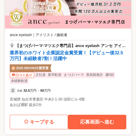
ance eyelash
｜
アイリスト / 施術者
【まつげパーマ‧マツエク専⾨店】ance eyelash アンセ アイラッシュ 仙台駅前店
業界初のホワイト企業認定金賞受賞！【デビュー後32.5
万円】未経験者7割！活躍中
2025 BRONZE賞受賞
正社員
新卒歓迎
まつげパーマ
美容師免許
週5回
口コミあり
未経験歓迎
正
32.5
万円
60
万円
月給
~
宮城県
仙台市青葉区
中央2-1-30 須田ビル 4階
あおば通駅 徒歩2分
キープする
応募画面へ進む