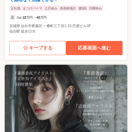
正社員
まつげパーマ
土日休み
美容師免許
週5回
日曜休み
正
22
万円
42
万円
月給
~
宮城県
仙台市青葉区
一番町三丁目1-15 巴屋ビル3F
仙台駅 徒歩11分
キープする
応募画面へ進む