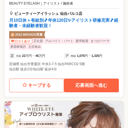
BEAUTY EYELASH
｜
アイリスト / 施術者
ビューティーアイラッシュ 仙台パルコ店
月10日休＋有給別🎵年休120日✨アイリスト研修充実🎵経
験者・未経験者歓迎！
2022 BRONZE受賞
正社員
アルバイト・パート
新卒歓迎
まつげパーマ
口コミあり
美容師免許
土日休み
正
22
万円
45
万円
ア
1,075
円
1,325
円
月給
~
時給
~
宮城県
仙台市青葉区
中央3-7-5 仙台PARCO2 5階
仙台駅 徒歩2分/仙台駅 徒歩4分
キープする
応募画面へ進む