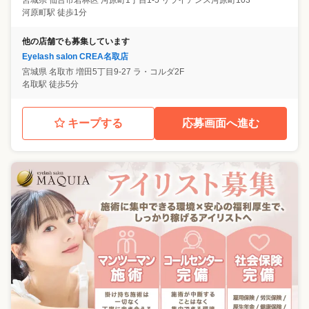
宮城県
仙台市若林区
河原町1丁目1-5 リライアンス河原町103
河原町駅 徒歩1分
他の店舗でも募集しています
Eyelash salon CREA名取店
宮城県
名取市
増田5丁目9-27 ラ・コルダ2F
名取駅 徒歩5分
キープする
応募画面へ進む