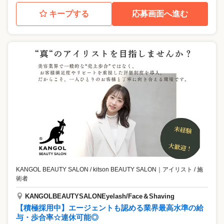
キープする
応募画面へ進む
KANGOL BEAUTY SALON / kitson BEAUTY SALON
｜
アイリスト / 施
術者
KANGOLBEAUTYSALONEyelash/Face＆Shaving
【積極採用中】エージェントも認める業界最高水準の給
与・歩合率☆連休可能◎