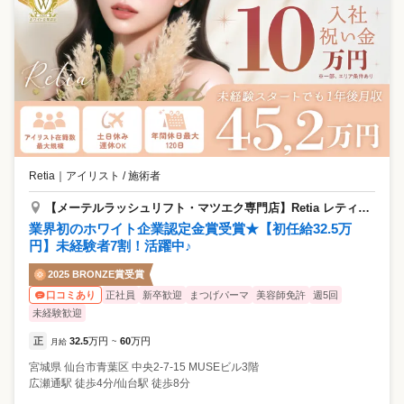
Retia
｜
アイリスト / 施術者
【メーテルラッシュリフト・マツエク専門店】Retia レティア 仙台店
業界初のホワイト企業認定金賞受賞★【初任給32.5万
円】未経験者7割！活躍中♪
2025 BRONZE賞受賞
正社員
新卒歓迎
まつげパーマ
美容師免許
週5回
口コミあり
未経験歓迎
正
32.5
万円
60
万円
月給
~
宮城県
仙台市青葉区
中央2-7-15 MUSEビル3階
広瀬通駅 徒歩4分/仙台駅 徒歩8分