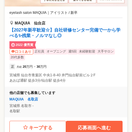
eyelash salon MAQUIA
｜
アイリスト / 新卒
MAQUIA 仙台店
【2027年新卒歓迎☆】自社研修センター完備で一から学
べる✨残業・ノルマなし◎
2022 優秀賞
正社員
オープニング
週5回
未経験歓迎
大手サロン
口コミあり
20代多数
正
20
万円
30
万円
月給
~
宮城県
仙台市青葉区
中央1-8-40 井門仙台駅前ビル２F
あおば通駅 徒歩3分/仙台駅 徒歩4分
他の店舗でも募集しています
MAQUIA 名取店
宮城県
名取市
-
名取駅
キープする
応募画面へ進む