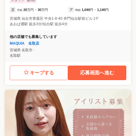
スタッフ
週5回
正
20
万円
30
万円
ア
1,040
円
1,140
円
月給
~
時給
~
宮城県
仙台市青葉区
中央1-8-40 井門仙台駅前ビル２F
あおば通駅 徒歩3分/仙台駅 徒歩4分
他の店舗でも募集しています
MAQUIA 名取店
宮城県
名取市
-
名取駅
キープする
応募画面へ進む