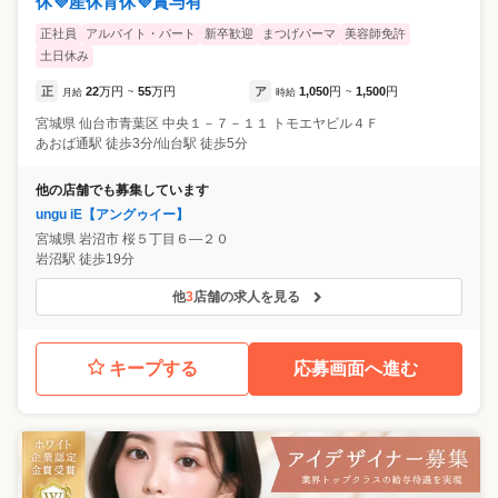
休💜産休育休💜賞与有
正社員
アルバイト・パート
新卒歓迎
まつげパーマ
美容師免許
土日休み
正
22
万円
55
万円
ア
1,050
円
1,500
円
月給
~
時給
~
宮城県
仙台市青葉区
中央１－７－１１ トモエヤビル４Ｆ
あおば通駅 徒歩3分/仙台駅 徒歩5分
他の店舗でも募集しています
ungu iE【アングゥイー】
宮城県
岩沼市
桜５丁目６―２０
岩沼駅 徒歩19分
他
3
店舗の求人を見る
キープする
応募画面へ進む