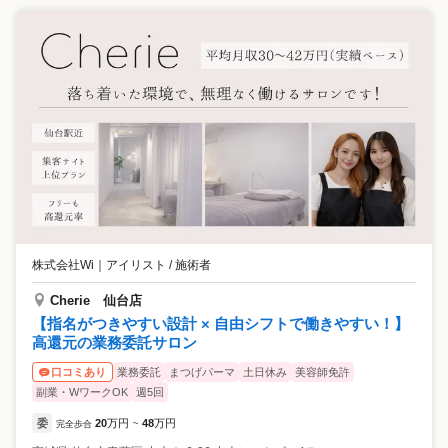
株式会社Wi
｜
アイリスト / 施術者
Cherie 仙台店
【指名がつきやすい設計 × 自由シフトで働きやすい！】
高還元の業務委託サロン
業務委託
まつげパーマ
土日休み
美容師免許
口コミあり
副業・WワークOK
週5回
委
20
万円
48
万円
完全歩合
~