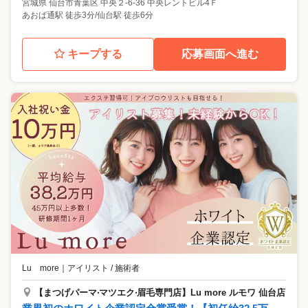
宮城県
仙台市青葉区
中央２-6-36 中央レントビル4Ｆ
あおば通駅 徒歩3分/仙台駅 徒歩6分
キープする
応募画面へ進む
Lu more
｜
アイリスト / 施術者
【まつげパーマ‧マツエク‧眉⽑専⾨店】Lu more ルモワ 仙台店