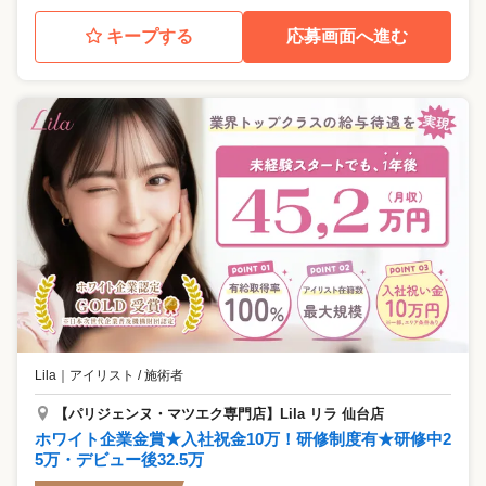
キープする
応募画面へ進む
Lila
｜
アイリスト / 施術者
【パリジェンヌ・マツエク専門店】Lila リラ 仙台店
ホワイト企業金賞★入社祝金10万！研修制度有★研修中2
5万・デビュー後32.5万