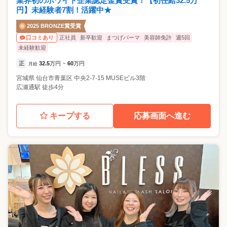
業界初のホワイト企業認定金賞受賞！【初任給32.5万
円】未経験者7割！活躍中★
2025 BRONZE賞受賞
正社員
新卒歓迎
まつげパーマ
美容師免許
週5回
口コミあり
未経験歓迎
正
32.5
万円
60
万円
月給
~
宮城県
仙台市青葉区
中央2-7-15 MUSEビル3階
広瀬通駅 徒歩4分
キープする
応募画面へ進む