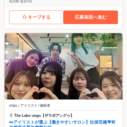
仙台駅 徒歩4分
キープする
応募画面へ進む
ungu
｜
アイリスト / 施術者
The Labo ungu【ザラボアングゥ】
👀アイリストが選ぶ【働きやすいサロン】社保完備💜有