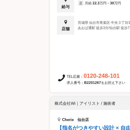
月給
22.3
万円
30
万円
正
~
給与
宮城県
仙台市青葉区
中央３丁目3-
あおば通駅 徒歩3分/仙台駅 徒歩
店舗
0120-248-101
TEL応募：
求人番号：
B2201267
をお控え下さい
株式会社Wi
｜
アイリスト / 施術者
Cherie 仙台店
【指名がつきやすい設計 × 