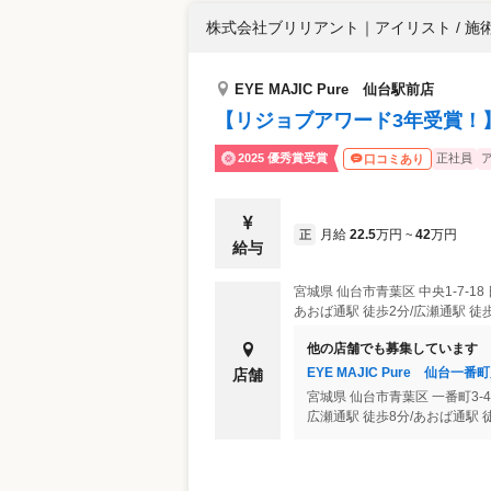
株式会社ブリリアント
｜
アイリスト / 施
EYE MAJIC Pure 仙台駅前店
【リジョブアワード3年受賞！
2025 優秀賞受賞
正社員
口コミあり
月給
22.5
万円
42
万円
正
~
給与
宮城県
仙台市青葉区
中央1-7-1
あおば通駅 徒歩2分/広瀬通駅 徒歩
他の店舗でも募集しています
EYE MAJIC Pure 仙台一番
店舗
宮城県
仙台市青葉区
一番町3-4
広瀬通駅 徒歩8分/あおば通駅 徒