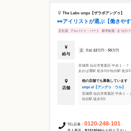
The Labo ungu【ザラボアングゥ】
👀アイリストが選ぶ【働きやす
正社員
アルバイト・パート
新卒歓迎
まつげパ
月給
22
万円
55
万円
正
~
給与
宮城県
仙台市青葉区
中央１－７
あおば通駅 徒歩3分/仙台駅 徒歩
他の店舗でも募集しています
ungu ul【アングゥ ウル】
店舗
宮城県
仙台市青葉区
中央１－
仙台駅 徒歩3分
0120-248-101
TEL応募：
求人番号：
B1918044
をお控え下さい