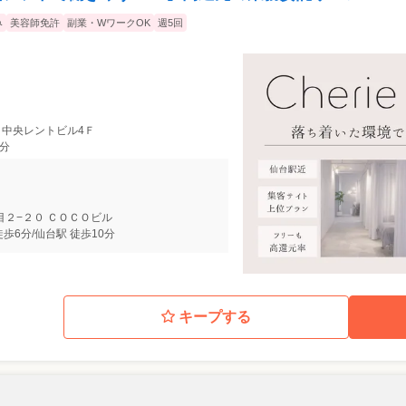
み
美容師免許
副業・WワークOK
週5回
36 中央レントビル4Ｆ
6分
目２−２０ ＣＯＣＯビル
歩6分/仙台駅 徒歩10分
キープする