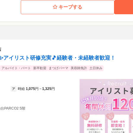
キープする
店
0日✨アイリスト研修充実🎵経験者・未経験者歓迎！
アルバイト・パート
新卒歓迎
まつげパーマ
美容師免許
土日休み
時給
1,075
円
1,325
円
ア
~
仙台PARCO2 5階