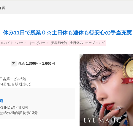
術者
】休み11日で残業０☆土日休も連休も◎安心の手当充実
アルバイト・パート
まつげパーマ
美容師免許
土日休み
オープニング
時給
1,300
円
1,600
円
ア
~
8 日吉第一ビル6階
4分/仙台駅 徒歩6分
町店
-3 INDEXビル6階
歩8分/仙台駅 徒歩13分