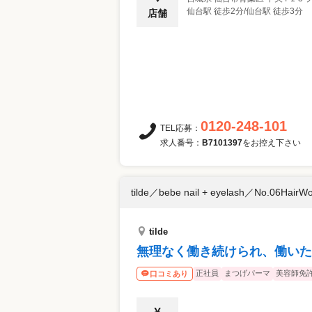
仙台駅 徒歩2分/仙台駅 徒歩3分
店舗
0120-248-101
TEL応募：
求人番号：
B7101397
をお控え下さい
tilde／bebe nail + eyelash／No.06HairW
tilde
無理なく働き続けられ、働いた
正社員
まつげパーマ
美容師免
口コミあり