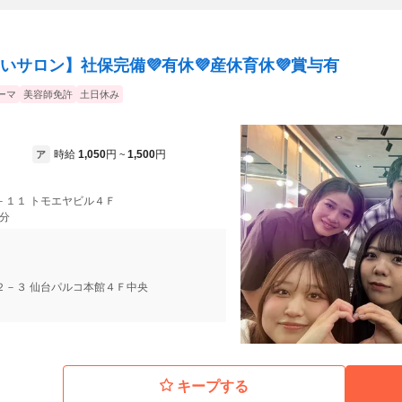
いサロン】社保完備💜有休💜産休育休💜賞与有
ーマ
美容師免許
土日休み
時給
1,050
円
1,500
円
ア
~
－１１ トモエヤビル４Ｆ
5分
２－３ 仙台パルコ本館４Ｆ中央
キープする