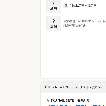
も、業界トップクラスの環境がここにはあります🎖️ あなたの“こ
月給
21
万円
31
万円
正
~
生”、ORESSで新しい一歩を踏み出して
給与
東京都
墨田区
錦糸 アルカキット
錦糸町駅 徒歩2分
店舗
TRU NAIL＆EYE
｜
アイリスト / 施術者
TRU NAIL＆EYE 錦糸町店