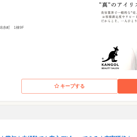
れからの美容人
みませんか？
錦糸町 1棟9F
キープする