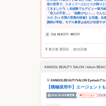
スタッフ同士の価値観が近く、 自然と助け合え
容の世界で、スタッフ一人ひとりが誇りと
（規定あり） ・ネイル／アイの施術無料 
てきました🔍 ＼未経験でもデビュー後月給32.5万円（管理美容師は34.5万円）／
度あり ・店販商品の購入も可能 ・全店舗駅
「収入が不安…」「経験がない…」そんな
スの【1ヶ月間の営業内研修】を完備。全
講師が常駐。モデル集客は会社が全面サポ
自信を持ってデビューできます🔥 そして、最大の魅力は「働き方が選べること」。
ライフスタイルに合わせて【全120通り
月給
32.5
万円
60
万円
正
~
番多め希望」など、あなたの“理想の働き方
を月4日まで取得できるスタッフも多数在籍しています。 「た
り稼ぎたい！」など、自身で入客枠数を選
が働きやすいサロンをつくる」それがORESSのこだわりで
東京都 墨田区 ...他16店舗
も充実✨ 指名料（550〜1100円）全額
住宅手当（月1万円）など、頑張りがその
月ごとの昇給査定や、賞与制度もあり、やりがいを
KANGOL BEAUTY SALON / kitson BEA
は、“仕事”も“私生活”も、どちらも大切
奨。予約を切って休憩がしっかり取れるよ
さらに、施術以外の電話やクレーム対応は
KANGOLBEAUTYSALON Eyelas
で、現場は施術に集中できる安心の体制です📞 社員のキャリアも長期的に
しています。 売上・接客・技術に応じて
【積極採用中】エージェントも
り、店長・マネージャー・トレーナーなど
の復帰支援や育休制度（取得率100％）
2026 SILVER賞受賞
正社員
口コミあり
中です🧸🎶 全国で300店舗以上展開し、成長を続けるORESSだからこそ、できるこ
とがある。 「働きやすさ」「学び」「収