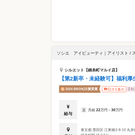
ソシエ アイビューティ
｜
アイリスト / 
シルエット【錦糸町マルイ店】
【第2新卒・未経験可】福利厚
2024 BRONZE賞受賞
正社
口コミあり
月給
22
万円
30
万円
正
~
給与
東京都
墨田区
江東橋3-9-10 丸