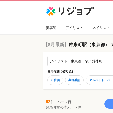
リジョブ
美容師
アイリスト
ネイリスト
【8月最新】
錦糸町駅（東京都） 
アイリスト｜東京都｜駅：錦糸町
雇用形態
で絞り込む
正社員
業務委託
アルバイト・パ
92
件 1ページ目
錦糸町駅の求人 : 92件