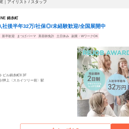
E
｜
アイリスト / スタッフ
NE 錦糸町
入社後半年32万/社保◎/未経験歓迎/全国展開中
新卒歓迎
まつげパーマ
美容師免許
土日休み
副業・WワークOK
トビル錦糸町II 3F
6分/押上〈スカイツリー前〉駅