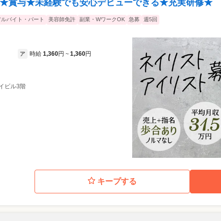
歩合★賞与★未経験でも安心デビューできる★充実研修★
アルバイト・パート
美容師免許
副業・WワークOK
急募
週5回
時給
1,360
円
1,360
円
ア
~
テイビル3階
キープする