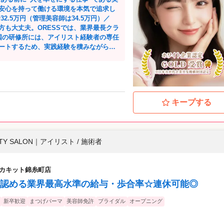
る温かい雰囲気が魅力。 ・髪色自由
安心を持って働ける環境を本気で追求し
・おしゃれな制服あり ・資格取得支援制
チカ5分！ ・産休育休実績100％
方も大丈夫。ORESSでは、業界最長クラ
国の研修所には、アイリスト経験者の専任
ートするため、実践経験を積みながら、
の働き方】が可能。「土日は休みたい」「早
”を実現できます。 実際に、土日祝休み
くさん入客してしっか
択できます！ 「美容業界で1番アイリスト
キープする
す🕊️ 歩合還元や各種手当
バック、口コミ投稿手当、皆勤・店販手当、
ままお給料に反映される仕組みです。3ヶ
実感できる環境です。 ORESSで
UTY SALON
｜
アイリスト / 施術者
にしてほしいからこそ、有給取得は100％推
うに配慮し、残業も基本的にゼロです。
本社のコールセンターが担ってくれるの
hアルカキット錦糸町店
サポート
キャリアアップできる明確な評価制度があ
認める業界最高水準の給与・歩合率☆連休可能◎
へのステップアップも実現可能。出産後
も整備しており、ママアイリストも多数活躍
新卒歓迎
まつげパーマ
美容師免許
ブライダル
オープニング
入」「仲間」「安心」――どれをとって