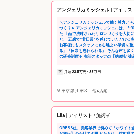
アンジェリカミッシェル
| アイリスト
＼アンジェリカミッシェルで働く魅力／ +:-:+:-:+:-:+:-:+:-
づくり🔸 アンジェリカミッシェルは、 **
た 上品で洗練されたサロンづくりを大切にしています✨ 内装
ど、 五感で“非日常”を感じていただける
お客様にもスタッフにも心地よい環境を整えています。 「こ
る」「日常を忘れられる」 そんな声を多くいただくサ
の研修制度🔸 在籍スタッフの【約8割が未経験】からスタ
術中心の研修 →技術チェックテストを実
業時間内で入客〜施術の流れを習得 ・一
月給
23.5
万円
37
万円
正
~
約1か月でのデビューを目指しつつ、 無
す。 デビュー後もスキルアップのための社内コンテンツなどがあり、 経験を積みな
がら、着実にスキルアップできる環境です☆ 【1か月デビューのメリット
・早い段階でご入客できるため、ネイリ
東京都 江東区 ...他4店舗
感✨ ・デビュー後は売上も立てられる
大会の審査員や入賞したスタッフもおり、
を整えております！ 🔸最も大切にしている「おもてなし」🔸 施術だけでなく、お客
様一人一人に向き合い、 「自分がされた
Lila
| アイリスト / 施術者
お任せいただける接客と空間づくりを大切に 
重視ではなく、 お客様としっかり向き合
ORESSは、美容業界で初めて「ホワイト
す🌷 🔸働きやすい環境のポイント🔸 年齢や経験に関係なく活躍できる環境です☆
が主役】の会社です🏢 私たちは、技術職