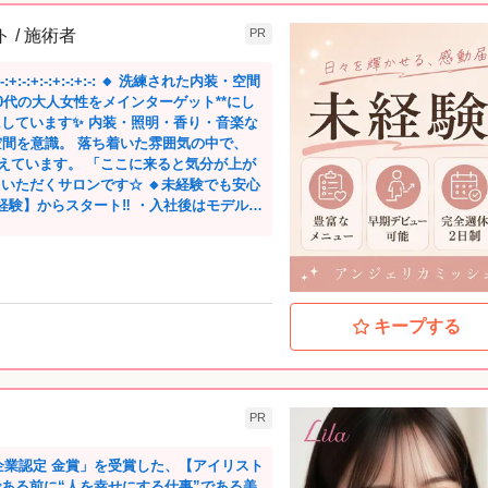
 / 施術者
PR
: 🔸 洗練された内装・空間
30代の大人女性をメインターゲット**にし
・照明・香り・音楽な
空間を意識。 落ち着いた雰囲気の中で、
こに来ると気分が上が
ロンです☆ 🔸未経験でも安心
ート‼️ ・入社後はモデル施
施し、合格すると晴れてデビュー！ ・営
人ひとりの理解度に合わせたフォロー体制
理なく・確実に成長できるカリキュラムで
✨】
キープする
ストとしての楽しさややりがいを早く実
ため、インセンティブへの反映が早い
未経験からでもスキルを発揮できる環境
ら嬉しいこと」を常に考えながら 安心して
PR
特別な時間をご提供しています✨ 回転
える接客がしたい方に ぴったりのサロンで
企業認定 金賞」を受賞した、【アイリスト
である前に“人を幸せにする仕事”である美