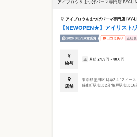
アイブロウ＆まつげパーマ専門店 IVY-LIN
アイブロウ＆まつげパーマ専門店 IVY-LI
【NEWOPEN★】アイリスト/
2026 SILVER賞受賞
正社員
口コミあり
月給
24
万円
40
万円
正
~
給与
東京都
墨田区
錦糸2-4-12 イース
錦糸町駅 徒歩2分/亀戸駅 徒歩1
店舗