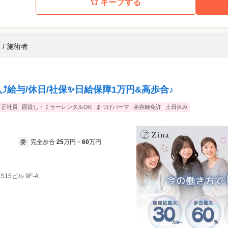
キープする
/ 施術者
入⤴️給与/休日/社保✨日給保障1万円&高歩合♪
正社員
面貸し・ミラーレンタルOK
まつげパーマ
美容師免許
土日休み
完全歩合
25
万円
60
万円
委
~
S15ビル 9F-A