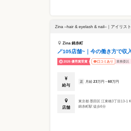
Zina –hair & eyelash & nail–
｜
アイリスト 
Zina 錦糸町
🪄105店舗~｜今の働き方で収
2026 優秀賞受賞
業務委託
口コミあり
月給
23
万円
60
万円
正
~
給与
東京都
墨田区
江東橋3丁目13-1 K
錦糸町駅 徒歩6分
店舗