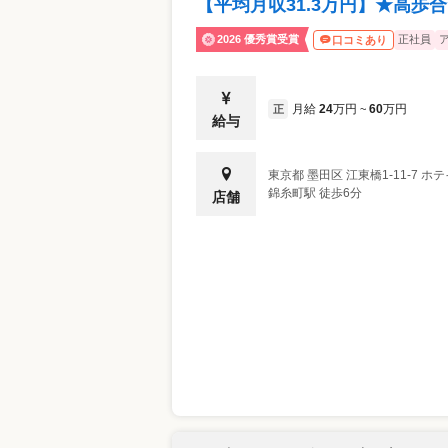
【平均月収31.3万円】★高
2026 優秀賞受賞
正社員
口コミあり
月給
24
万円
60
万円
正
~
給与
東京都
墨田区
江東橋1-11-7 ホ
錦糸町駅 徒歩6分
店舗