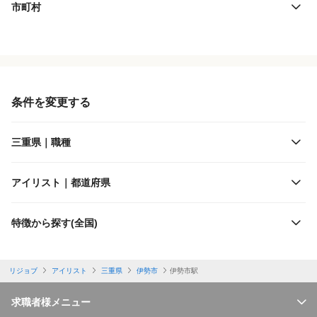
市町村
役職・採用対象
JR東海
雇用形態
JR西日本
条件を変更する
施設形態
近畿日本鉄道
三重県｜職種
客層
四日市あすなろう鉄道
アイリスト｜都道府県
出勤日数
三岐鉄道
特徴から探す(全国)
休日
伊勢鉄道
リジョブ
アイリスト
三重県
伊勢市
伊勢市駅
勤務体制
伊賀鉄道
求職者様メニュー