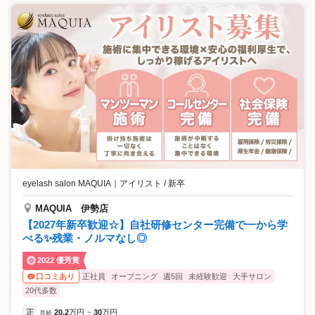
eyelash salon MAQUIA
｜
アイリスト / 新卒
MAQUIA 伊勢店
【2027年新卒歓迎☆】自社研修センター完備で一から学
べる✨残業・ノルマなし◎
2022 優秀賞
正社員
オープニング
週5回
未経験歓迎
大手サロン
口コミあり
20代多数
正
20.2
万円
30
万円
月給
~