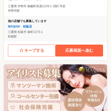
三重県
伊勢市
御薗町長屋2229-1 1階C号室
伊勢市駅
他の店舗でも募集しています
MAQUIA 松阪店
三重県
松阪市
泉町1273-1
松阪駅
キープする
応募画面へ進む