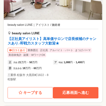
beauty salon LUNE
｜
アイリスト / 施術者
beauty salon LUNE
【正社員アイリスト】高単価サロンで店長候補のチャン
スあり♪即戦力スタッフ大歓迎★
業務委託
正社員
アルバイト・パート
まつげパーマ
口コミあり
美容師免許
副業・WワークOK
正
21
万円
50
万円
ア
1,088
円
1,400
円
月給
~
時給
~
委
18
万円
60
万円
完全歩合
~
三重県
松阪市
大黒田町1822－8
松阪駅
キープする
応募画面へ進む