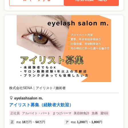
株式会社SENA
｜
アイリスト / 施術者
eyelashsalon m.
アイリスト募集（経験者大歓迎）
正社員
アルバイト・パート
まつげパーマ
美容師免許
急募
週5回
正
18
万円
50
万円
ア
1,200
円
1,800
円
月給
~
時給
~