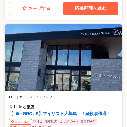
キープする
応募画面へ進む
Lilie
｜
アイリスト / スタッフ
Lilie 松阪店
【Lilie GROUP】アイリスト大募集！！経験者優遇！！
正社員
新卒歓迎
まつげパーマ
美容師免許
口コミあり