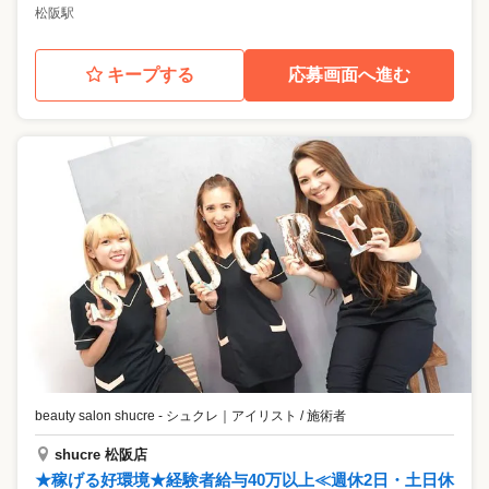
松阪駅
キープする
応募画面へ進む
beauty salon shucre - シュクレ
｜
アイリスト / 施術者
shucre 松阪店
★稼げる好環境★経験者給与40万以上≪週休2日・土日休