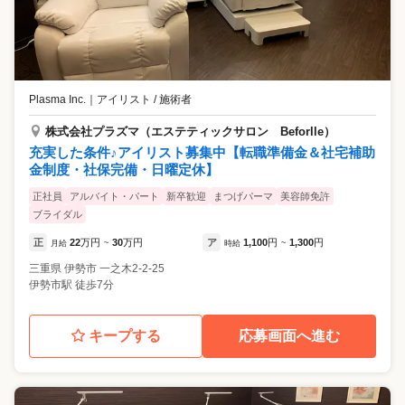
Plasma Inc.
｜
アイリスト / 施術者
株式会社プラズマ（エステティックサロン Beforlle）
充実した条件♪アイリスト募集中【転職準備金＆社宅補助
金制度・社保完備・日曜定休】
正社員
アルバイト・パート
新卒歓迎
まつげパーマ
美容師免許
ブライダル
正
22
万円
30
万円
ア
1,100
円
1,300
円
月給
~
時給
~
三重県
伊勢市
一之木2-2-25
伊勢市駅 徒歩7分
キープする
応募画面へ進む