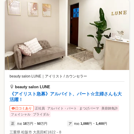
beauty salon LUNE
｜
アイリスト / カウンセラー
beauty salon LUNE
《アイリスト急募》アルバイト、パート☆主婦さんも大
活躍！
正社員
アルバイト・パート
まつげパーマ
美容師免許
口コミあり
フェイシャル
ブライダル
正
18
万円
50
万円
ア
1,088
円
1,400
円
月給
~
時給
~
三重県
松阪市
大黒田町1822－8