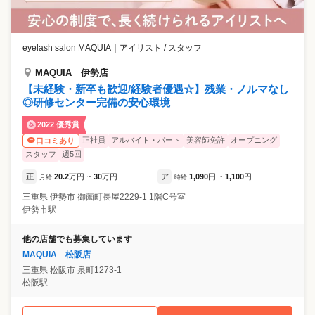
eyelash salon MAQUIA
｜
アイリスト / スタッフ
MAQUIA 伊勢店
【未経験・新卒も歓迎/経験者優遇☆】残業・ノルマなし
◎研修センター完備の安心環境
2022 優秀賞
正社員
アルバイト・パート
美容師免許
オープニング
口コミあり
スタッフ
週5回
正
20.2
万円
30
万円
ア
1,090
円
1,100
円
月給
~
時給
~
三重県
伊勢市
御薗町長屋2229-1 1階C号室
伊勢市駅
他の店舗でも募集しています
MAQUIA 松阪店
三重県
松阪市
泉町1273-1
松阪駅