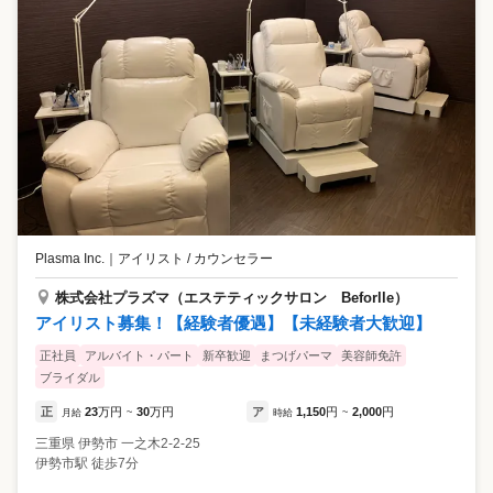
Plasma Inc.
｜
アイリスト / カウンセラー
株式会社プラズマ（エステティックサロン Beforlle）
アイリスト募集！【経験者優遇】【未経験者大歓迎】
正社員
アルバイト・パート
新卒歓迎
まつげパーマ
美容師免許
ブライダル
正
23
万円
30
万円
ア
1,150
円
2,000
円
月給
~
時給
~
三重県
伊勢市
一之木2-2-25
伊勢市駅 徒歩7分