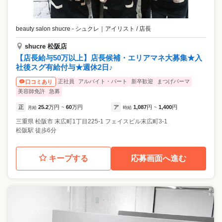
beauty salon shucre - シュクレ
｜
アイリスト / 店長
shucre 松阪店
【店長給与50万以上】店長候補・エリアマネ大募集★入
社後スグ有給付与★週休2日♪
正社員
アルバイト・パート
新卒歓迎
まつげパーマ
口コミあり
美容師免許
急募
正
25.2
万円
60
万円
ア
1,087
円
1,400
円
月給
~
時給
~
三重県
松阪市
末広町1丁目225-1 フェイスビル末広町3-1
松阪駅 徒歩6分
キープする
応募画面へ進む