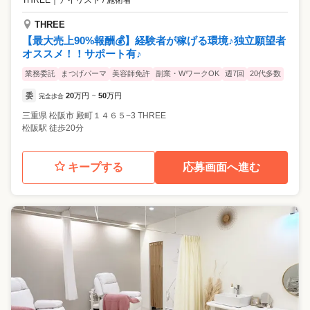
THREE
【最大売上90%報酬💰】経験者が稼げる環境♪独立願望者
オススメ！！サポート有♪
業務委託
まつげパーマ
美容師免許
副業・WワークOK
週7回
20代多数
委
20
万円
50
万円
完全歩合
~
三重県
松阪市
殿町１４６５−3 THREE
松阪駅 徒歩20分
キープする
応募画面へ進む