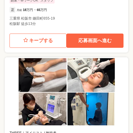
副業・WワークOK
スタッフ
正
18
万円
65
万円
月給
~
三重県
松阪市
鎌田町655-19
松阪駅 徒歩13分
キープする
応募画面へ進む
THREE
｜
アイリスト / 施術者