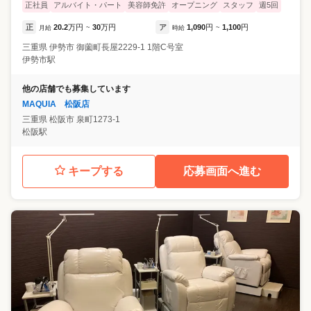
正社員
アルバイト・パート
美容師免許
オープニング
スタッフ
週5回
正
20.2
万円
30
万円
ア
1,090
円
1,100
円
月給
~
時給
~
三重県
伊勢市
御薗町長屋2229-1 1階C号室
伊勢市駅
他の店舗でも募集しています
MAQUIA 松阪店
三重県
松阪市
泉町1273-1
松阪駅
キープする
応募画面へ進む