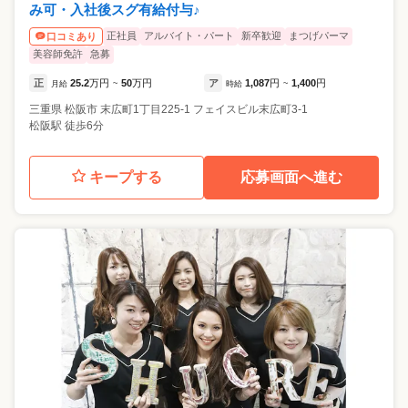
み可・入社後スグ有給付与♪
正社員
アルバイト・パート
新卒歓迎
まつげパーマ
口コミあり
美容師免許
急募
正
25.2
万円
50
万円
ア
1,087
円
1,400
円
月給
~
時給
~
三重県
松阪市
末広町1丁目225-1 フェイスビル末広町3-1
松阪駅 徒歩6分
キープする
応募画面へ進む