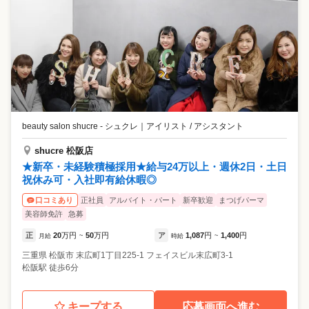
beauty salon shucre - シュクレ
｜
アイリスト / アシスタント
shucre 松阪店
★新卒・未経験積極採用★給与24万以上・週休2日・土日
祝休み可・入社即有給休暇◎
正社員
アルバイト・パート
新卒歓迎
まつげパーマ
口コミあり
美容師免許
急募
正
20
万円
50
万円
ア
1,087
円
1,400
円
月給
~
時給
~
三重県
松阪市
末広町1丁目225-1 フェイスビル末広町3-1
松阪駅 徒歩6分
キープする
応募画面へ進む