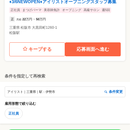
♦︎3/6NEWOPEN♦︎アイリストオープニングスタッフ募集
正社員
まつげパーマ
美容師免許
オープニング
高級サロン
週5回
正
22
万円
50
万円
月給
~
三重県
松阪市
大黒田町1260-1
松阪駅
キープする
応募画面へ進む
条件を指定して再検索
条件変更
アイリスト｜三重県｜駅：伊勢市
雇用形態
で絞り込む
正社員