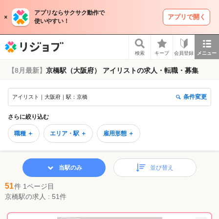
アプリならサクサク動作で
アプリで開く
使いやすい！
リジョブ
検索
キープ
会員登録
メニュー
【8月最新】
京橋駅（大阪府） アイリストの求人・転職・募集
条件変更
アイリスト｜大阪府｜駅：京橋
さらに絞り込む
職種 ＋
エリア・駅 ＋
雇用形態 ＋
当駅のみ
並び替え
51
件 1ページ目
京橋駅の求人 : 51件