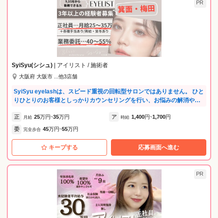
PR
SyiSyu(シシュ)
| アイリスト / 施術者
大阪府 大阪市 ...他3店舗
SyiSyu eyelashは、スピード重視の回転型サロンではありません。 ひと
りひとりのお客様としっかりカウンセリングを行い、お悩みの解消や似
合わせまつ毛や眉毛のご提案を大切にしているサロンです。
正
25
万円
35
万円
ア
1,400
円
1,700
円
月給
~
時給
~
委
45
万円
55
万円
完全歩合
~
キープする
応募画面へ進む
PR