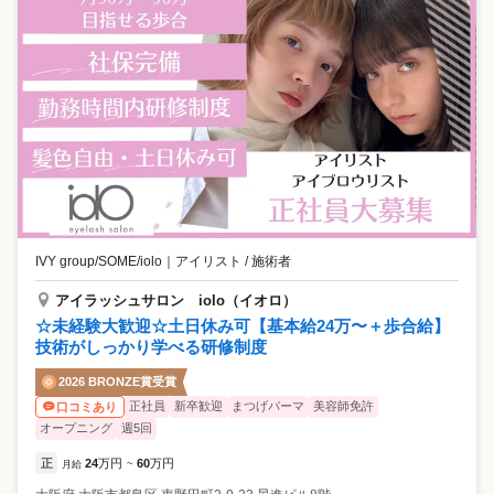
IVY group/SOME/iolo
｜
アイリスト / 施術者
アイラッシュサロン iolo（イオロ）
☆未経験大歓迎☆土日休み可【基本給24万〜＋歩合給】
技術がしっかり学べる研修制度
2026 BRONZE賞受賞
正社員
新卒歓迎
まつげパーマ
美容師免許
口コミあり
オープニング
週5回
正
24
万円
60
万円
月給
~