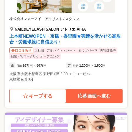
株式会社フォーアイ
｜
アイリスト / スタッフ
NAIL&EYELASH SALON アトリエ AIHA
上本町NEWOPEN・京橋・香里園★実績を活かせる高歩
合・労働環境に自信あり♪
正社員
アルバイト・パート
まつげパーマ
美容師免許
口コミあり
副業・WワークOK
オープニング
正
26
万円
50
万円
ア
1,200
円
1,800
円
月給
~
時給
~
大阪府
大阪市都島区
東野田町5-2-30 エイコービル
京橋駅 徒歩3分
キープする
応募画面へ進む