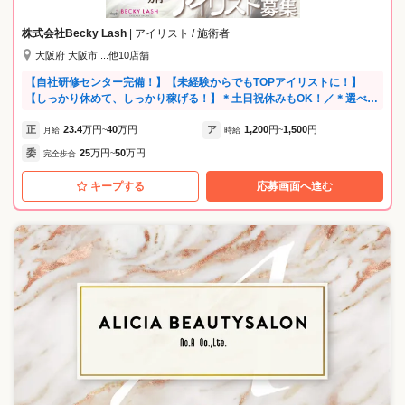
株式会社Becky Lash
| アイリスト / 施術者
大阪府 大阪市 ...他10店舗
【自社研修センター完備！】【未経験からでもTOPアイリストに！】
【しっかり休めて、しっかり稼げる！】＊土日祝休みもOK！／＊選べる
働き方（正社員・業務委託・アルバイト）／＊時短勤務もOK！／＊髪型
正
23.4
万円
40
万円
ア
1,200
円
1,500
円
自由！／＊ネイルも自由！／＊福利厚生も充実！(お誕生日休みあり)／＊
月給
~
時給
~
働くスタッフは20代～30代！／【是非、一緒に楽しく働きましょう(^
委
25
万円
50
万円
完全歩合
~
^)/】
キープする
応募画面へ進む