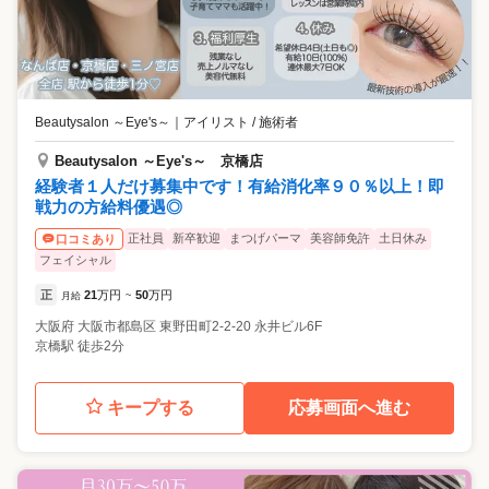
Beautysalon ～Eye's～
｜
アイリスト / 施術者
Beautysalon ～Eye's～ 京橋店
経験者１人だけ募集中です！有給消化率９０％以上！即
戦力の方給料優遇◎
正社員
新卒歓迎
まつげパーマ
美容師免許
土日休み
口コミあり
フェイシャル
正
21
万円
50
万円
月給
~
大阪府
大阪市都島区
東野田町2-2-20 永井ビル6F
京橋駅 徒歩2分
キープする
応募画面へ進む