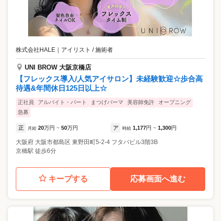
株式会社HALE
｜
アイリスト / 施術者
UNI BROW 大阪京橋店
【フレックス導入/人気アイサロン】未経験歓迎☆歩合高
待遇&年間休日125日以上☆
正社員
アルバイト・パート
まつげパーマ
美容師免許
オープニング
急募
正
20
万円
50
万円
ア
1,177
円
1,300
円
月給
~
時給
~
大阪府
大阪市都島区
東野田町5-2-4 フタバビル3階3B
京橋駅 徒歩6分
キープする
応募画面へ進む