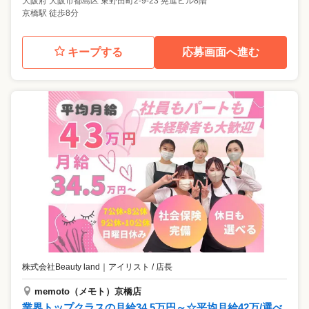
大阪府
大阪市都島区
東野田町2-9-23 晃進ビル8階
京橋駅 徒歩8分
キープする
応募画面へ進む
株式会社Beauty land
｜
アイリスト / 店長
memoto（メモト）京橋店
業界トップクラスの月給34.5万円～☆平均月給42万/選べ