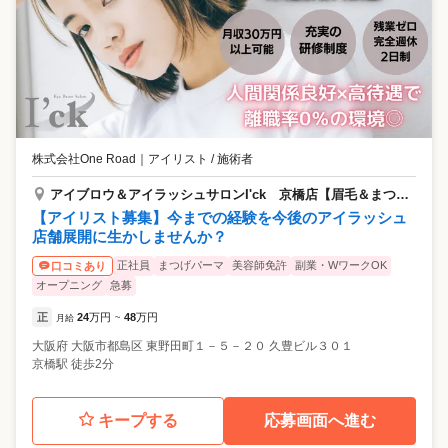
株式会社One Road
｜
アイリスト / 施術者
アイブロウ＆アイラッシュサロンI'ck 京橋店【眉毛＆まつ毛専門店】
【アイリスト募集】今までの経験を今後のアイラッシュ
店舗展開に生かしませんか？
正社員
まつげパーマ
美容師免許
副業・WワークOK
口コミあり
オープニング
急募
正
24
万円
48
万円
月給
~
大阪府
大阪市都島区
東野田町１－５－２０ 久豊ビル３０１
京橋駅 徒歩2分
キープする
応募画面へ進む