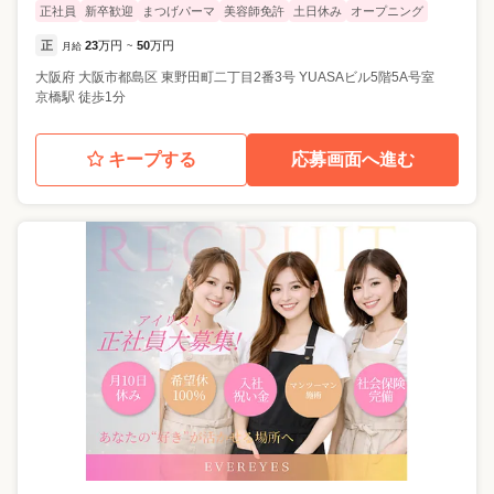
正社員
新卒歓迎
まつげパーマ
美容師免許
土日休み
オープニング
正
23
万円
50
万円
月給
~
大阪府
大阪市都島区
東野田町二丁目2番3号 YUASAビル5階5A号室
京橋駅 徒歩1分
キープする
応募画面へ進む