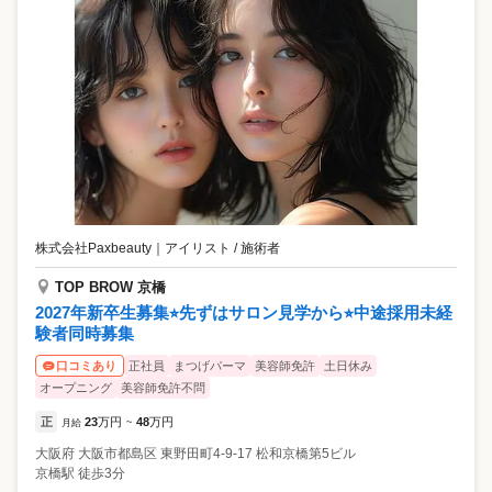
株式会社Paxbeauty
｜
アイリスト / 施術者
TOP BROW 京橋
2027年新卒生募集⭐︎先ずはサロン見学から⭐︎中途採用未経
験者同時募集
正社員
まつげパーマ
美容師免許
土日休み
口コミあり
オープニング
美容師免許不問
正
23
万円
48
万円
月給
~
大阪府
大阪市都島区
東野田町4-9-17 松和京橋第5ビル
京橋駅 徒歩3分