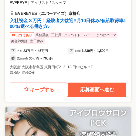
EVEREYE
｜
アイリスト / スタッフ
EVEREYES（エバーアイズ）京橋店
入社祝金３万円！経験者大歓迎!!月10日休み/有給取得率1
00％/選べる働き方♪
業務委託
正社員
アルバイト・パート
まつげパーマ
口コミあり
美容師免許
土日休み
正
23
万円
45
万円
ア
1,230
円
1,500
円
月給
~
時給
~
委
30
万円
70
万円
完全歩合
~
大阪府
大阪市都島区
東野田町2−2−18 田中ビル２F
京橋駅 徒歩2分
キープする
応募画面へ進む