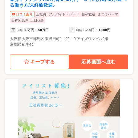
る働き方/未経験歓迎♪
正社員
アルバイト・パート
新卒歓迎
まつげパーマ
口コミあり
美容師免許
土日休み
正
30
万円
50
万円
ア
1,200
円
1,500
円
月給
~
時給
~
大阪府
大阪市都島区
東野田町1－21－9 アイズワンビル2階
京橋駅 徒歩4分
キープする
応募画面へ進む