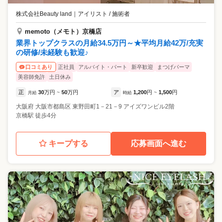
株式会社Beauty land
｜
アイリスト / 施術者
memoto（メモト）京橋店
業界トップクラスの月給34.5万円～★平均月給42万/充実
の研修/未経験も歓迎♪
正社員
アルバイト・パート
新卒歓迎
まつげパーマ
口コミあり
美容師免許
土日休み
正
30
万円
50
万円
ア
1,200
円
1,500
円
月給
~
時給
~
大阪府
大阪市都島区
東野田町1－21－9 アイズワンビル2階
京橋駅 徒歩4分
キープする
応募画面へ進む