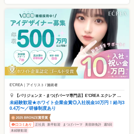
E'CREA
｜
アイリスト / 施術者
【パリジェンヌ・まつげパーマ専門店】E'CREA エクレア 京橋店
未経験歓迎★ホワイト企業金賞◎入社祝金10万円！給与3
0.4万〜／研修制度あり
2025 BRONZE賞受賞
正社員
新卒歓迎
まつげパーマ
美容師免許
週5回
口コミあり
未経験歓迎