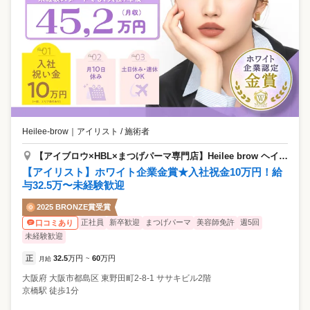
Heilee-brow
｜
アイリスト / 施術者
【アイブロウ×HBL×まつげパーマ専⾨店】Heilee brow ヘイリーブロウ京橋店
【アイリスト】ホワイト企業金賞★入社祝金10万円！給
与32.5万〜未経験歓迎
2025 BRONZE賞受賞
正社員
新卒歓迎
まつげパーマ
美容師免許
週5回
口コミあり
未経験歓迎
正
32.5
万円
60
万円
月給
~
大阪府
大阪市都島区
東野田町2-8-1 ササキビル2階
京橋駅 徒歩1分