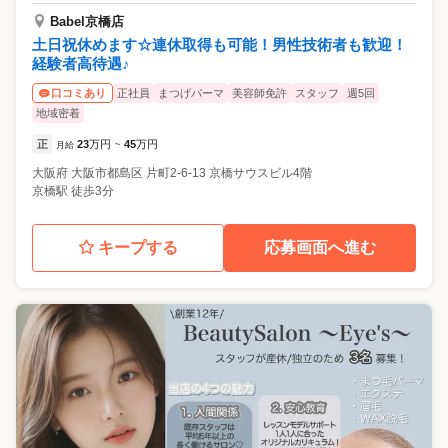
Babel京橋店
土日祝休めます☆連休取得も可能！男性技術者も歓迎！
経験者高待遇♪
正社員
まつげパーマ
美容師免許
スタッフ
週5回
口コミあり
地域密着
正
23
万円
45
万円
月給
~
大阪府
大阪市都島区
片町2-6-13 京橋サウスビル4階
京橋駅 徒歩3分
キープする
応募画面へ進む