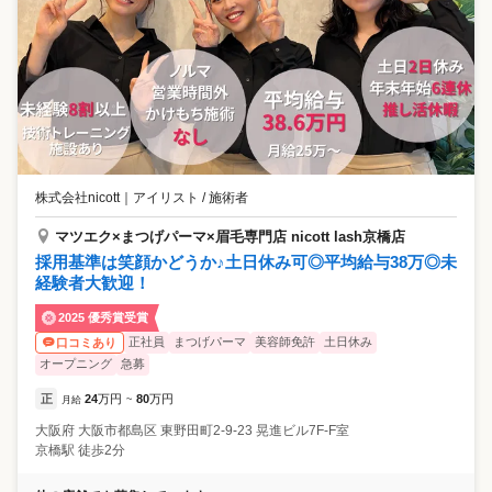
株式会社nicott
｜
アイリスト / 施術者
マツエク×まつげパーマ×眉毛専門店 nicott lash京橋店
採用基準は笑顔かどうか♪土日休み可◎平均給与38万◎未
経験者大歓迎！
2025 優秀賞受賞
正社員
まつげパーマ
美容師免許
土日休み
口コミあり
オープニング
急募
正
24
万円
80
万円
月給
~
大阪府
大阪市都島区
東野田町2-9-23 晃進ビル7F-F室
京橋駅 徒歩2分