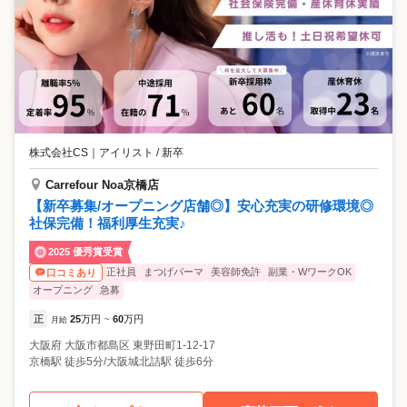
株式会社CS
｜
アイリスト / 新卒
Carrefour Noa京橋店
【新卒募集/オープニング店舗◎】安心充実の研修環境◎
社保完備！福利厚生充実♪
2025 優秀賞受賞
正社員
まつげパーマ
美容師免許
副業・WワークOK
口コミあり
オープニング
急募
正
25
万円
60
万円
月給
~
大阪府
大阪市都島区
東野田町1-12-17
京橋駅 徒歩5分/大阪城北詰駅 徒歩6分