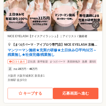
NICE EYELASH【ナイスアイラッシュ】
｜
アイリスト / 施術者
【まつげパーマ・アイブロウ専門店】NICE EYELASH 京橋駅前店
マンツーマン施術★充実の研修★土日休み◎平均32万～
残業無し★社保完備/残業無し
正社員
新卒歓迎
まつげパーマ
美容師免許
急募
週5回
口コミあり
正
23
万円
45
万円
月給
~
大阪府
大阪市城東区
新喜多1
京橋駅 徒歩5分
キープする
応募画面へ進む