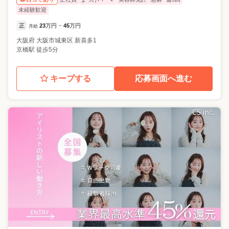
未経験歓迎
正
23
万円
45
万円
月給
~
大阪府
大阪市城東区
新喜多1
京橋駅 徒歩5分
キープする
応募画面へ進む