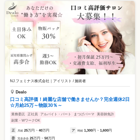
NJ.フェミナス株式会社
｜
アイリスト / 施術者
Dealo
口コミ高評価！綺麗な店舗で働きませんか？完全週休2日
☆月給25万～物販30％～
業務委託
正社員
アルバイト・パート
まつげパーマ
美容師免許
副業・WワークOK
正
25
万円
40
万円
ア
1,300
円
1,600
円
月給
~
時給
~
委
25
万円
50
万円
完全歩合
~