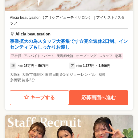
Alicia beautysalon【アリシアビューティサロン】
｜
アイリスト / スタ
ッフ
Alicia beautysalon
事業拡大の為スタッフ大募集です☆完全週休2日制、イン
センティブもしっかりお渡し
正社員
アルバイト・パート
美容師免許
オープニング
スタッフ
急募
正
23
万円
50
万円
ア
1,177
円
1,500
円
月給
~
時給
~
大阪府
大阪市都島区
東野田町3-1-3 ジョーレンビル 6階
京橋駅 徒歩3分
キープする
応募画面へ進む