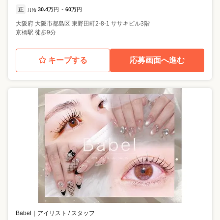
正
30.4
万円
60
万円
月給
~
大阪府
大阪市都島区
東野田町2-8-1 ササキビル3階
京橋駅 徒歩9分
キープする
応募画面へ進む
Babel
｜
アイリスト / スタッフ