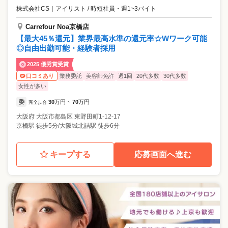
株式会社CS
｜
アイリスト / 時短社員・週1~3バイト
Carrefour Noa京橋店
【最大45％還元】業界最高水準の還元率☆Wワーク可能
◎自由出勤可能・経験者採用
2025 優秀賞受賞
業務委託
美容師免許
週1回
20代多数
30代多数
口コミあり
女性が多い
委
30
万円
70
万円
完全歩合
~
大阪府
大阪市都島区
東野田町1-12-17
京橋駅 徒歩5分/大阪城北詰駅 徒歩6分
キープする
応募画面へ進む