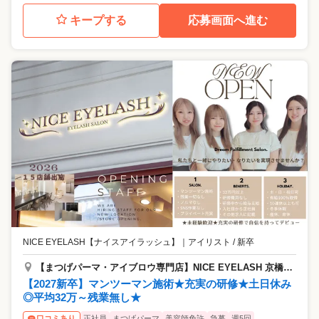
キープする
応募画面へ進む
NICE EYELASH【ナイスアイラッシュ】
｜
アイリスト / 新卒
【まつげパーマ・アイブロウ専門店】NICE EYELASH 京橋駅前店
【2027新卒】マンツーマン施術★充実の研修★土日休み
◎平均32万～残業無し★
正社員
まつげパーマ
美容師免許
急募
週5回
口コミあり