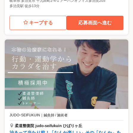
岐阜県
多治見市
十九田町2-4-1 アーバンオフィス多治見205
多治見駅 徒歩13分
キープする
応募画面へ進む
JUDOｰSEIFUKUIN
｜
鍼灸師 / 施術者
柔道整復院 judo-seifukuin ひばりヶ丘
治るって当たり前！「なんか楽しい」その「なんか」を