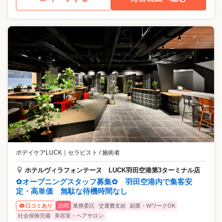
ボデイケアLUCK
｜
セラピスト / 施術者
ホテルヴィラフォンテーヌ LUCK羽田空港第3ターミナル店
✿オープニングスタッフ募集✿ 羽田空港内で集客安
定・高単価 無駄な待機時間なし
訪問
業務委託
交通費支給
副業・WワークOK
口コミあり
社会保険完備
美容室・ヘアサロン