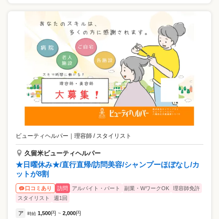
ビューティヘルパー
｜
理容師 / スタイリスト
久留米ビューティヘルパー
★日曜休み★/直行直帰/訪問美容/シャンプーほぼなし/カ
ットが8割
訪問
アルバイト・パート
副業・WワークOK
理容師免許
口コミあり
スタイリスト
週1回
ア
1,500
円
2,000
円
時給
~