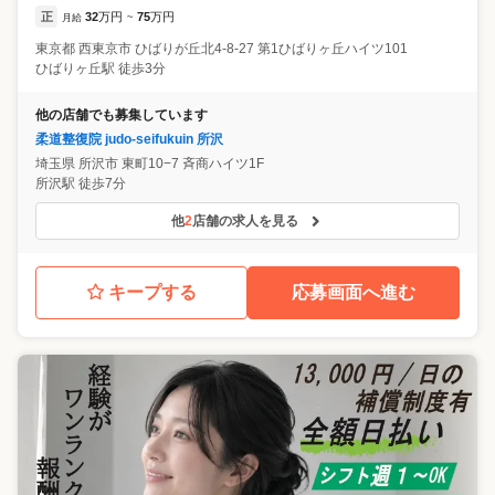
正
32
万円
75
万円
月給
~
東京都
西東京市
ひばりが丘北4-8-27 第1ひばりヶ丘ハイツ101
ひばりヶ丘駅 徒歩3分
他の店舗でも募集しています
柔道整復院 judo-seifukuin 所沢
埼玉県
所沢市
東町10−7 斉商ハイツ1F
所沢駅 徒歩7分
他
2
店舗の求人を見る
キープする
応募画面へ進む