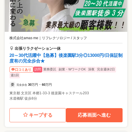
株式会社amas me
｜
リフレクソロジー / スタッフ
出張リラクゼーション一休
20～30代活躍中【急募】後楽園駅3分◎13000円/日保証制
度有の完全歩合★
訪問
業務委託
副業・WワークOK
深夜
完全週休2日
口コミあり
週1回
委
30
万円
60
万円
完全歩合
~
東京都
文京区
本郷1-33-3 後楽園キャステール203
水道橋駅 徒歩8分
キープする
応募画面へ進む