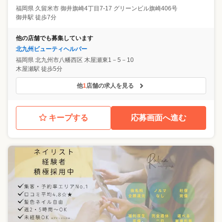
福岡県
久留米市
御井旗崎4丁目7-17 グリーンビル旗崎406号
御井駅 徒歩7分
他の店舗でも募集しています
北九州ビューティヘルパー
福岡県
北九州市八幡西区
木屋瀬東1－5－10
木屋瀬駅 徒歩5分
他
1
店舗の求人を見る
キープする
応募画面へ進む