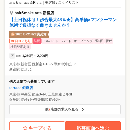
arts＆terrace＆Riela
｜
美容師 / スタイリスト
hair&make arts 新宿店
【土日祝休可！歩合最大48％★】高単価×マンツーマン
施術で負担なく働きませんか？
2026 BRONZE賞受賞
訪問
アルバイト・パート
オープニング
週5回
駅近
口コミあり
社員登用あり
ア
1,230
円
2,000
円
時給
~
東京都
新宿区
西新宿1-18-5 甲新中沖ビル6F
新宿駅 徒歩3分
他の店舗でも募集しています
terrace 銀座店
東京都
中央区
銀座3-4-6 正隆銀座ビル3F
銀座駅 徒歩3分/有楽町駅 徒歩6分
他
7
店舗の求人を見る
キープする
応募画面へ進む