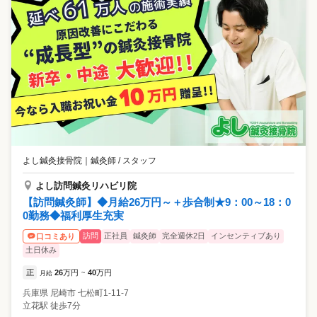
よし鍼灸接骨院
｜
鍼灸師 / スタッフ
よし訪問鍼灸リハビリ院
【訪問鍼灸師】◆月給26万円～＋歩合制★9：00～18：0
0勤務◆福利厚生充実
訪問
正社員
鍼灸師
完全週休2日
インセンティブあり
口コミあり
土日休み
正
26
万円
40
万円
月給
~
兵庫県
尼崎市
七松町1-11-7
立花駅 徒歩7分