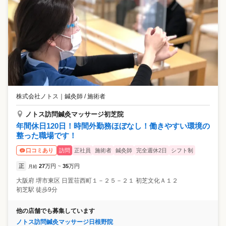
株式会社ノトス
｜
鍼灸師 / 施術者
ノトス訪問鍼灸マッサージ初芝院
年間休日120日！時間外勤務ほぼなし！働きやすい環境の
整った職場です！
訪問
正社員
施術者
鍼灸師
完全週休2日
シフト制
口コミあり
正
27
万円
35
万円
月給
~
大阪府
堺市東区
日置荘西町１－２５－２１ 初芝文化Ａ１２
初芝駅 徒歩9分
他の店舗でも募集しています
ノトス訪問鍼灸マッサージ日根野院