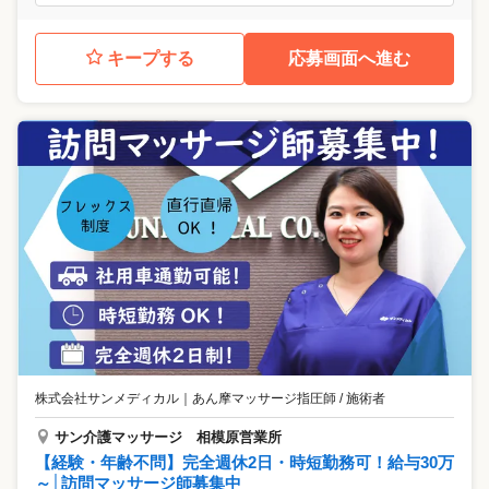
キープする
応募画面へ進む
株式会社サンメディカル
｜
あん摩マッサージ指圧師 / 施術者
サン介護マッサージ 相模原営業所
【経験・年齢不問】完全週休2日・時短勤務可！給与30万
～│訪問マッサージ師募集中