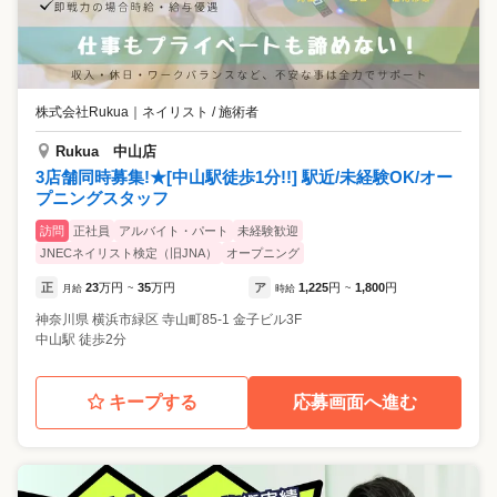
株式会社Rukua
｜
ネイリスト / 施術者
Rukua 中山店
3店舗同時募集!★[中山駅徒歩1分!!] 駅近/未経験OK/オー
プニングスタッフ
訪問
正社員
アルバイト・パート
未経験歓迎
JNECネイリスト検定（旧JNA）
オープニング
正
23
万円
35
万円
ア
1,225
円
1,800
円
月給
~
時給
~
神奈川県
横浜市緑区
寺山町85-1 金子ビル3F
中山駅 徒歩2分
キープする
応募画面へ進む