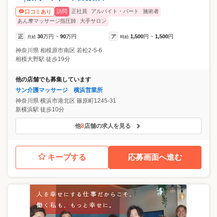
訪問
正社員
アルバイト・パート
施術者
口コミあり
あん摩マッサージ指圧師
大手サロン
正
30
万円
90
万円
ア
1,500
円
1,500
円
月給
~
時給
~
神奈川県
相模原市南区
若松2-5-6
相模大野駅 徒歩19分
他の店舗でも募集しています
サン介護マッサージ 横浜営業所
神奈川県
横浜市港北区
篠原町1245-31
新横浜駅 徒歩10分
他
8
店舗の求人を見る
キープする
応募画面へ進む