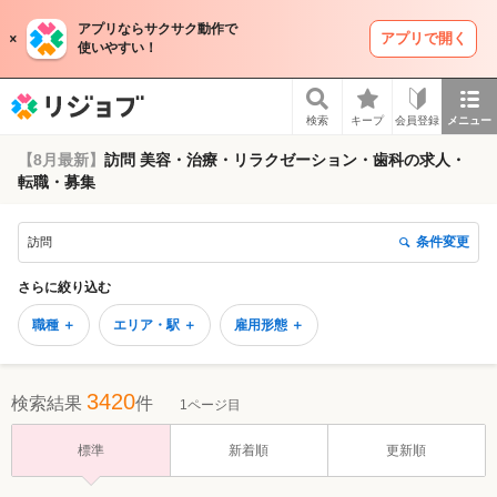
アプリならサクサク動作で
アプリで開く
使いやすい！
リジョブ
検索
キープ
会員登録
メニュー
【8月最新】
訪問 美容・治療・リラクゼーション・歯科の求人・
転職・募集
条件変更
訪問
さらに絞り込む
職種 ＋
エリア・駅 ＋
雇用形態 ＋
3420
検索結果
件
1ページ目
標準
新着順
更新順