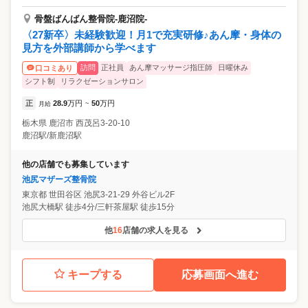
骨盤ばんばん整骨院-鹿沼院-
〈27新卒〉未経験歓迎！月1で充実研修♪あん摩・身体の
見方を外部講師から学べます
訪問
正社員
あん摩マッサージ指圧師
日曜休み
口コミあり
シフト制
リラクゼーションサロン
正
28.9
万円
50
万円
月給
~
栃木県
鹿沼市
西茂呂3-20-10
鹿沼駅/新鹿沼駅
他の店舗でも募集しています
池尻マザーズ整骨院
東京都
世田谷区
池尻3-21-29 外谷ビル2F
池尻大橋駅 徒歩4分/三軒茶屋駅 徒歩15分
他
16
店舗の求人を見る
キープする
応募画面へ進む