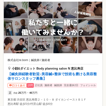
株式会社re.born
｜
鍼灸師 / 施術者
小顔&ダイエット Body planning salon N 恵比寿店
【鍼灸師経験者歓迎♪美容鍼×整体で技術を磨ける美容整
体サロンスタッフ募集】
訪問
正社員
施術者
鍼灸師
完全週休2日
フェイシャル
口コミあり
正
25
万円
40
万円
月給
~
東京都
渋谷区
恵比寿西２－１０－８ ダイカンイーストＢ１Ｆ
恵比寿駅 徒歩5分/代官山駅 徒歩6分