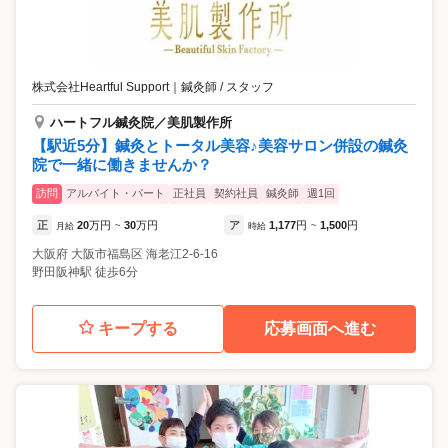
株式会社Heartful Support
｜
鍼灸師 / スタッフ
ハートフル鍼灸院／美肌製作所
【駅近5分】鍼灸とトータル美容♪美容サロン併設の鍼灸
院で一緒に働きませんか？
訪問
アルバイト・パート
正社員
契約社員
鍼灸師
週1回
正
20
万円
30
万円
ア
1,177
円
1,500
円
月給
~
時給
~
大阪府
大阪市福島区
海老江2-6-16
野田阪神駅 徒歩6分
キープする
応募画面へ進む