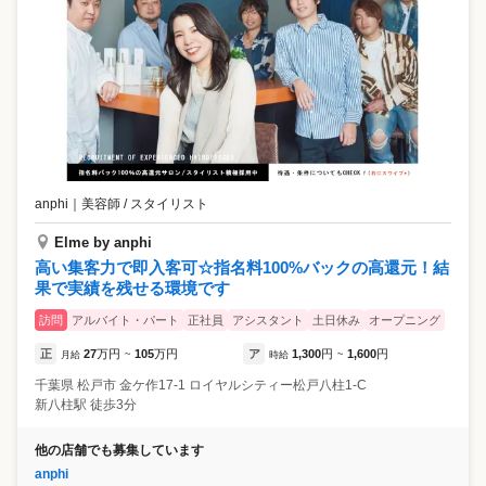
anphi
｜
美容師 / スタイリスト
Elme by anphi
高い集客力で即入客可☆指名料100%バックの高還元！結
果で実績を残せる環境です
訪問
アルバイト・パート
正社員
アシスタント
土日休み
オープニング
正
27
万円
105
万円
ア
1,300
円
1,600
円
月給
~
時給
~
千葉県
松戸市
金ケ作17-1 ロイヤルシティー松戸八柱1-C
新八柱駅 徒歩3分
他の店舗でも募集しています
anphi