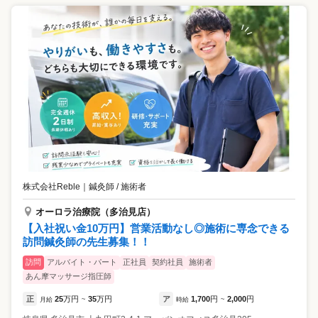
株式会社Reble
｜
鍼灸師 / 施術者
オーロラ治療院（多治見店）
【入社祝い金10万円】営業活動なし◎施術に専念できる
訪問鍼灸師の先生募集！！
訪問
アルバイト・パート
正社員
契約社員
施術者
あん摩マッサージ指圧師
正
25
万円
35
万円
ア
1,700
円
2,000
円
月給
~
時給
~