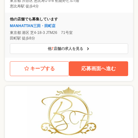
東京都
渋谷区
恵比寿1-5-8 初鹿野ビル7階
恵比寿駅 徒歩4分
他の店舗でも募集しています
MANHATTAN三田・田町店
東京都
港区
芝4-18-3 JTM26 71号室
田町駅 徒歩8分
他
7
店舗の求人を見る
キープする
応募画面へ進む