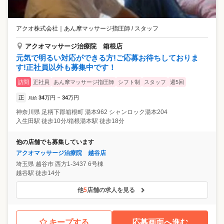
アクオ株式会社
｜
あん摩マッサージ指圧師 / スタッフ
アクオマッサージ治療院 箱根店
元気で明るい対応ができる方!ご応募お待ちしておりま
す!正社員以外も募集中です！
訪問
正社員
あん摩マッサージ指圧師
シフト制
スタッフ
週5回
正
34
万円
34
万円
月給
~
神奈川県
足柄下郡箱根町
湯本962 シャンロック湯本204
入生田駅 徒歩10分/箱根湯本駅 徒歩18分
他の店舗でも募集しています
アクオマッサージ治療院 越谷店
埼玉県
越谷市
西方1-3437 6号棟
越谷駅 徒歩14分
他
5
店舗の求人を見る
キープする
応募画面へ進む