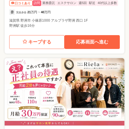
訪問
業務委託
エステサロン
週5回
駅近
40代以上多数
口コミあり
委
21
万円
40
万円
完全歩合
~
滋賀県
野洲市
小篠原1000 アルプラザ野洲 西口 1F
野洲駅 徒歩16分
キープする
応募画面へ進む