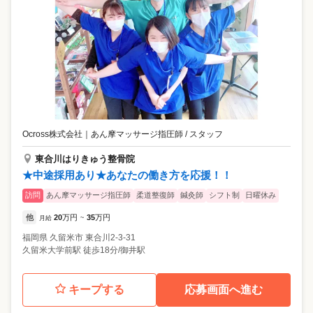
Ocross株式会社
｜
あん摩マッサージ指圧師 / スタッフ
東合川はりきゅう整骨院
★中途採用あり★あなたの働き方を応援！！
訪問
あん摩マッサージ指圧師
柔道整復師
鍼灸師
シフト制
日曜休み
他
20
万円
35
万円
月給
~
福岡県
久留米市
東合川2-3-31
久留米大学前駅 徒歩18分/御井駅
キープする
応募画面へ進む