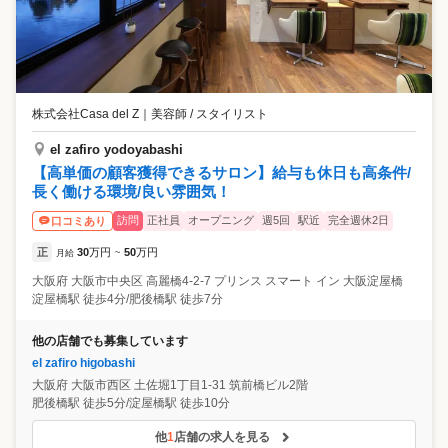
株式会社Casa del Z
｜
美容師 / スタイリスト
el zafiro yodoyabashi
【高単価の顧客獲得できるサロン】給与も休日も高条件/
長く働ける環境/良い雰囲気！
訪問
正社員
オープニング
週5回
駅近
完全週休2日
口コミあり
正
30
万円
50
万円
月給
~
大阪府
大阪市中央区
高麗橋4-2-7 プリンス スマート イン 大阪淀屋橋
淀屋橋駅 徒歩4分/肥後橋駅 徒歩7分
他の店舗でも募集しています
el zafiro higobashi
大阪府
大阪市西区
土佐堀1丁目1-31 筑前橋ビル2階
肥後橋駅 徒歩5分/淀屋橋駅 徒歩10分
他
1
店舗の求人を見る