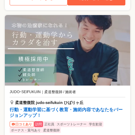
JUDOｰSEIFUKUIN
｜
柔道整復師 / 施術者
柔道整復院 judo-seifukuin ひばりヶ丘
行動・運動学習に基づく教育・施術内容であなたをバー
ジョンアップ！
訪問
正社員
スポーツトレーナー
学生歓迎
口コミあり
ボーナス・賞与あり
柔道整復師