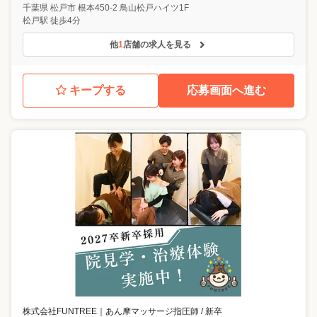
千葉県
松戸市
根本450-2 鳥山松戸ハイツ1F
松戸駅 徒歩4分
他
1
店舗の求人を見る
キープする
応募画面へ進む
株式会社FUNTREE
｜
あん摩マッサージ指圧師 / 新卒