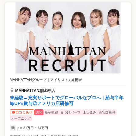
MANHATTANグループ
｜
アイリスト / 施術者
MANHATTAN恵比寿店
未経験→充実サポートでグローバルなプロへ｜給与半年
毎UP×賞与◎アメリカ店研修可
訪問
新卒歓迎
まつげパーマ
土日休み
美容師免許
口コミあり
オープニング
契
21
万円
34
万円
月給
~