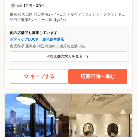
委
1
万円
2
万円
日給
~
東京都
大田区
羽田空港2－7－1 ホテルヴィラフォンテーヌグランド羽田空港
羽田空港第3ターミナル駅 徒歩6分
他の店舗でも募集しています
ボディケアLUCK 鹿児島空港店
鹿児島県
霧島市
溝辺町麓822 鹿児島空港３階
他
3
店舗の求人を見る
キープする
応募画面へ進む