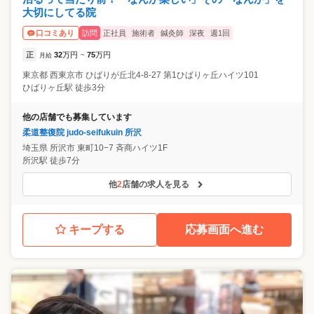
大切にしてる院
訪問
正社員
施術者
鍼灸師
深夜
週1回
口コミあり
正
32
万円
75
万円
月給
~
東京都
西東京市
ひばりが丘北4-8-27 第1ひばりヶ丘ハイツ101
ひばりヶ丘駅 徒歩3分
他の店舗でも募集しています
柔道整復院 judo-seifukuin 所沢
埼玉県
所沢市
東町10−7 斉商ハイツ1F
所沢駅 徒歩7分
他
2
店舗の求人を見る
キープする
応募画面へ進む