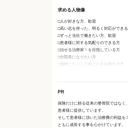
求める人物像
鍼灸師
□人が好きな方、歓迎
□高い志を持った、明るく対応ができ
店舗名・勤務地
□ずっと当社で働きたい方、歓迎
2
件の店舗
□患者様に対する気配りのできる方
□治せる治療家！を目指している方
長浜鍼灸接骨院
□分院長になりたい方
滋賀県 長浜市 高田町9-17 森野ビ
□施術にたいして向上心をお持ちの方
長浜駅 徒歩 11分
□独立開業したい方
テラピス伊吹医心堂鍼灸整骨院
滋賀県 米原市 間田173
【正社員】
近江長岡駅
PR
□鍼灸師
■国家資格(はり師きゅう師)
保険だけに頼る従来の整骨院ではなく
患者様に提供しています。
勤務時間
【アルバイト】
そして患者様に頂いた治療費の利益を
□鍼灸師
週5回
シフト制
ともに成長する事を心がけています。