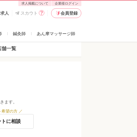
求人掲載について
企業様ログイン
た求人
スカウト
会員登録
師
鍼灸師
あん摩マッサージ師
店舗一覧
きます。
ト希望の方
／
ントに相談