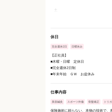
土
①午前8：30～12：30
②午後15：00～19：45
休日
完全週休2日
日曜休み
【正社員】
■木曜・日曜 定休日
■完全週休2日制
■年末年始 ＧＷ お盆休み
仕事内容
美容鍼灸
スポーツ外傷
骨盤矯正
トリガ
保険施術に頼らない、本物の技術で、