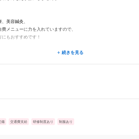
療、美容鍼灸、
自費メニューに力を入れていますので、
方にもおすすめです！
など
続きを見る
する事ができる職場です。
完備
交通費支給
研修制度あり
制服あり