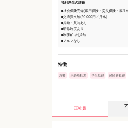
福利厚生の詳細
■社会保険完備(雇用保険・労災保険・厚生
■交通費支給(20,000円／月迄)
■昇給・賞与あり
■研修制度あり
■制服(白衣)貸与
■ノルマなし
特徴
急募
未経験歓迎
学生歓迎
経験者歓迎
ア
正社員
給与
時給
1,000円