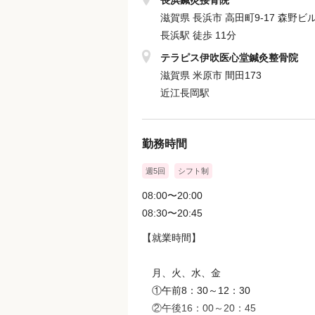
長浜鍼灸接骨院
滋賀県 長浜市 高田町9-17 森野ビ
長浜駅 徒歩 11分
テラピス伊吹医心堂鍼灸整骨院
滋賀県 米原市 間田173
近江長岡駅
勤務時間
週5回
シフト制
08:00〜20:00
08:30〜20:45
【就業時間】
月、火、水、金
①午前8：30～12：30
②午後16：00～20：45