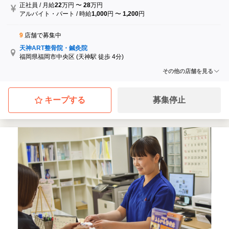
正社員
/
月給
22
万円
〜
28
万円
アルバイト・パート
/
時給
1,000
円
〜
1,200
円
9
店舗で募集中
天神ART整骨院・鍼灸院
福岡県福岡市中央区
(天神駅 徒歩 4分)
ふるかわ整骨院
その他の店舗を見る
佐賀県三養基郡上峰町
(吉野ケ里公園駅)
かみみね整骨院
佐賀県三養基郡上峰町
(吉野ケ里公園駅)
キープする
募集停止
夢咲整骨院はりきゅう院
佐賀県佐賀市
(佐賀駅)
佐賀駅南ふるかわ整骨院
佐賀県佐賀市
(佐賀駅 徒歩 8分)
武雄ふるかわ整骨院
佐賀県武雄市
(武雄温泉駅 徒歩 12分)
...他