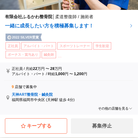
有限会社ふるかわ整骨院
│
柔道整復師 / 施術者
一緒に成長したい方を積極募集します！
2022 SILVER受賞
正社員
アルバイト・パート
スポーツトレーナー
学生歓迎
ボーナス・賞与あり
鍼灸師
...
正社員
/
月給
22
万円
〜
28
万円
アルバイト・パート
/
時給
1,000
円
〜
1,200
円
9
店舗で募集中
天神ART整骨院・鍼灸院
福岡県福岡市中央区
(天神駅 徒歩 4分)
ふるかわ整骨院
その他の店舗を見る
佐賀県三養基郡上峰町
(吉野ケ里公園駅)
かみみね整骨院
佐賀県三養基郡上峰町
(吉野ケ里公園駅)
キープする
募集停止
夢咲整骨院はりきゅう院
佐賀県佐賀市
(佐賀駅)