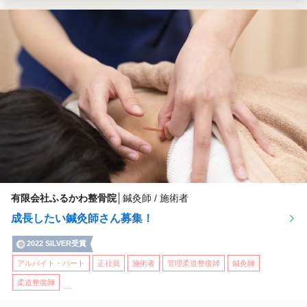
佐賀駅南ふるかわ整骨院
佐賀県佐賀市
(佐賀駅 徒歩 8分)
武雄ふるかわ整骨院
佐賀県武雄市
(武雄温泉駅 徒歩 12分)
...他
有限会社ふるかわ整骨院
│
鍼灸師 / 施術者
成長したい鍼灸師さん募集！
2022 SILVER受賞
アルバイト・パート
正社員
施術者
管理柔道整復師
鍼灸師
柔道整復師
...