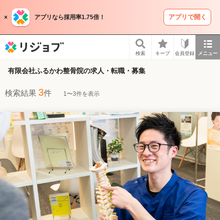
アプリで開く
アプリなら採用率1.75倍！
リジョブ
検索
キープ
会員登録
メニュー
有限会社ふるかわ整骨院の求人・転職・募集
3
検索結果
件
1〜3件を表示