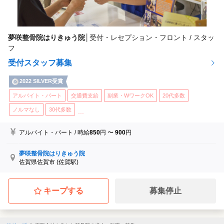
夢咲整骨院はりきゅう院
│
受付・レセプション・フロント / スタッ
フ
受付スタッフ募集
2022 SILVER受賞
アルバイト・パート
交通費支給
副業・WワークOK
20代多数
ノルマなし
30代多数
...
アルバイト・パート
/
時給
850
円
〜
900
円
夢咲整骨院はりきゅう院
佐賀県佐賀市
(佐賀駅)
キープする
募集停止